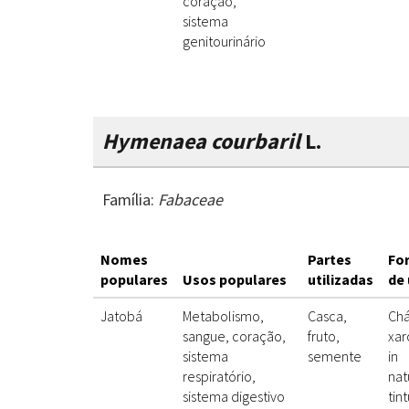
coração,
sistema
genitourinário
Hymenaea courbaril
L.
Família:
Fabaceae
Nomes
Partes
Fo
populares
Usos populares
utilizadas
de
Jatobá
Metabolismo,
Casca,
Chá
sangue, coração,
fruto,
xar
sistema
semente
in
respiratório,
nat
sistema digestivo
tin