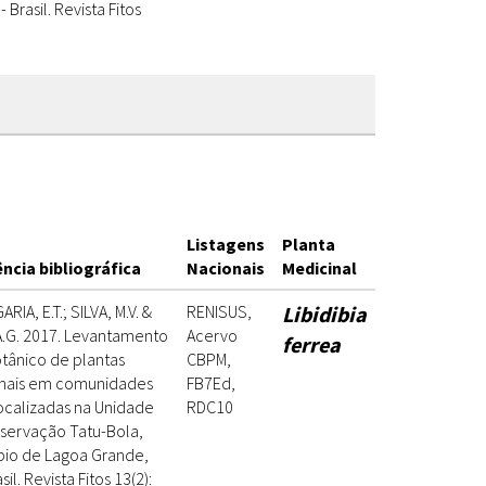
Brasil. Revista Fitos
Listagens
Planta
ncia bibliográfica
Nacionais
Medicinal
RIA, E.T.; SILVA, M.V. &
RENISUS,
Libidibia
 A.G. 2017. Levantamento
Acervo
ferrea
tânico de plantas
CBPM,
nais em comunidades
FB7Ed,
localizadas na Unidade
RDC10
servação Tatu-Bola,
pio de Lagoa Grande,
sil. Revista Fitos 13(2):