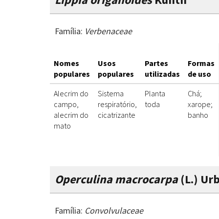
Família:
Verbenaceae
Nomes
Usos
Partes
Formas
populares
populares
utilizadas
de uso
Alecrim do
Sistema
Planta
Chá;
campo,
respiratório,
toda
xarope;
alecrim do
cicatrizante
banho
mato
Operculina macrocarpa
(L.) Urb
Família:
Convolvulaceae