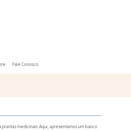
bre
Fale Conosco
Ambientais
Laboratórios Reblados
Sanitárias
Metodologias
 a plantas medicinais. Aqui, apresentamos um banco
Políticas