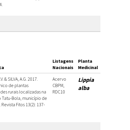
4.
Listagens
Planta
ca
Nacionais
Medicinal
V. & SILVA, A.G. 2017.
Acervo
Lippia
ico de plantas
CBPM,
alba
es rurais localizadas na
RDC10
Tatu-Bola, município de
 Revista Fitos 13(2): 137-