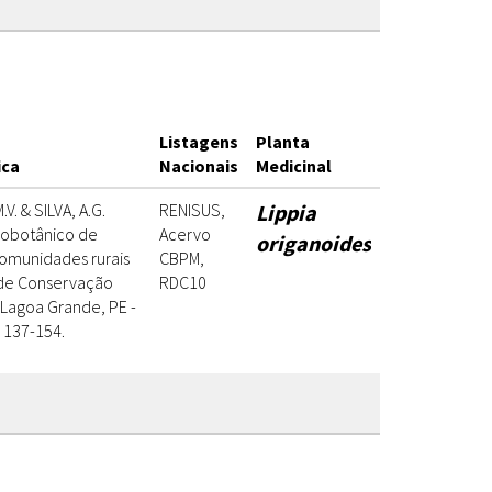
Listagens
Planta
ica
Nacionais
Medicinal
.V. & SILVA, A.G.
RENISUS,
Lippia
nobotânico de
Acervo
origanoides
comunidades rurais
CBPM,
 de Conservação
RDC10
 Lagoa Grande, PE -
): 137-154.