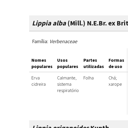
Lippia alba
(Mill.) N.E.Br. ex Br
Família:
Verbenaceae
Nomes
Usos
Partes
Formas
populares
populares
utilizadas
de uso
Erva
Calmante,
Folha
Chá;
cidreira
sistema
xarope
respiratório
Lippia origanoides
Kunth