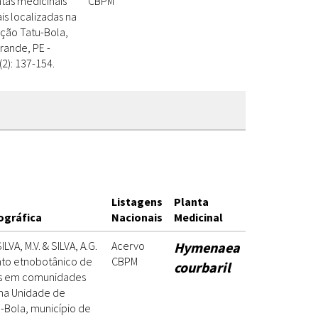
tas medicinais
CBPM
s localizadas na
ção Tatu-Bola,
rande, PE -
3(2): 137-154.
Listagens
Planta
ográfica
Nacionais
Medicinal
ILVA, M.V. & SILVA, A.G.
Acervo
Hymenaea
to etnobotânico de
CBPM
courbaril
is em comunidades
s na Unidade de
-Bola, município de