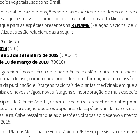
ies vegetais usadas no Brasil.
Doenças & Plantas
Medicinais
te trabalho traz informações sobre as espécies presentes no acervo
uelas que em algum momento foram reconhecidas pelo Ministério da 
Conceitos
staque para as espécies presentes na
RENAME
(Relação Nacional de M
tilizadas estão relacionadas a seguir:
Biblioteca Virtual
 2
(FB6Ed)
014
(IN02)
Botânica
 de 22 de setembro de 2005
(RDC267)
Conservação &
de 10 de março de 2010
(RDC10)
Biodiversidade
gos científicos da área de etnobotânica e estão aqui sistematizadas 
 formas de uso, comunidade provedora da informação e sua classifica
Grupos de Pesquisa
a da publicação e listagens nacionais de plantas medicinais em que 
sa de novos artigos, novas listagens e incorporação de mais espéci
Sementes, Mudas &
Plantas
incípios de Ciência Aberta, espera-se valorizar os conhecimentos pop
das à comprovação dos usos populares de espécies ainda não estuda
Produto & Indústria
rasileira. Cabe ressaltar que as questões voltadas ao desenvolvimen
 2015.
Pessoas & Saberes
l de Plantas Medicinais e Fitoterápicos (PNPMF), que visa valorizar 
Educação & Arte