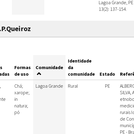
Lagoa Grande, PE - 
13(2): 137-154.
L.P.Queiroz
Identidade
s
Formas
Comunidade
da
zadas
de uso
comunidade
Estado
Referê
,
Chá;
Lagoa Grande
Rural
PE
ALBERGA
xarope;
SILVA,
nte
in
etnobo
natura;
medici
pó
rurais 
de Con
municí
PE - Bra