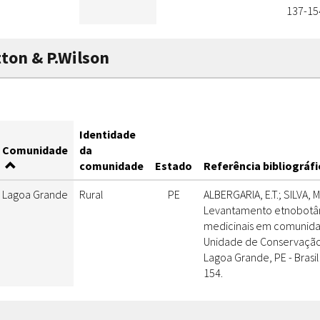
137-15
itton & P.Wilson
Identidade
Comunidade
da
comunidade
Estado
Referência bibliográfi
Lagoa Grande
Rural
PE
ALBERGARIA, E.T.; SILVA, M.
Levantamento etnobotân
medicinais em comunidad
Unidade de Conservação 
Lagoa Grande, PE - Brasil.
154.