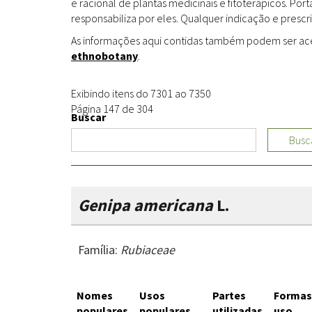
e racional de plantas medicinais e fitoterápicos. Po
responsabiliza por eles. Qualquer indicação e prescri
As informações aqui contidas também podem ser acess
ethnobotany
.
Exibindo itens do 7301 ao 7350
Página 147 de 304
Buscar
Busc
Genipa americana
L.
Família:
Rubiaceae
Nomes
Usos
Partes
Formas
populares
populares
utilizadas
uso