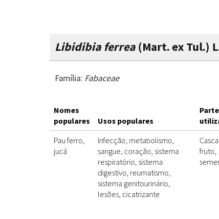
Libidibia ferrea
(Mart. ex Tul.) 
Família:
Fabaceae
Nomes
Parte
populares
Usos populares
utili
Pau ferro,
Infecção, metabolismo,
Casca
jucá
sangue, coração, sistema
fruto,
respiratório, sistema
seme
digestivo, reumatismo,
sistema genitourinário,
lesões, cicatrizante