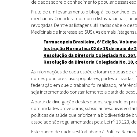
de dados sobre o conhecimento popular dessas espéc
Fruto de um levantamento bibliográfico contínuo, es
medicinais. Consideramos como listas nacionais, aq
revogadas. Dentre as listagens utilizadas cabe o de
Medicinais de Interesse ao SUS). As demais listagens u
Farmacopeia Brasileira, 6ª Edição, Volume
Instrução Normativa 02 de 13 de maio de 2
Resolução da Diretoria Colegiada No. 267,
Resolução da Diretoria Colegiada No. 10, 
As informações de cada espécie foram obtidas de arti
nomes populares, usos populares, partes utilizadas,
federação em que o trabalho foi realizado, referênci
seja incrementado constantemente a partir da pesqui
A partir da divulgação destes dados, seguindo os pr
comunidades provedoras; subsidiar pesquisas volta
políticas de saúde que priorizem a biodiversidade b
associado são regulamentadas pela Lei nº 13.123, de
Este banco de dados está alinhado à Política Naciona