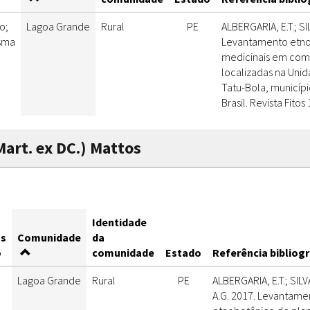
o;
Lagoa Grande
Rural
PE
ALBERGARIA, E.T.; SIL
sma
Levantamento etno
medicinais em comu
localizadas na Uni
Tatu-Bola, municíp
Brasil. Revista Fitos
art. ex DC.) Mattos
Identidade
s
Comunidade
da
o
comunidade
Estado
Referência bibliogr
Lagoa Grande
Rural
PE
ALBERGARIA, E.T.; SILVA
A.G. 2017. Levantame