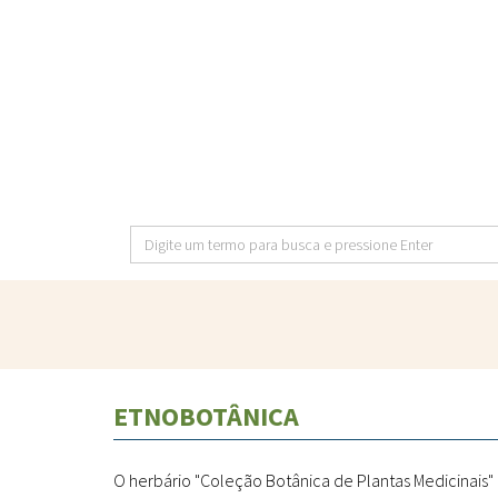
Pular
para
o
conteúdo
principal
Digite
um
termo
para
busca
e
ETNOBOTÂNICA
pressione
Enter
O herbário "Coleção Botânica de Plantas Medicinais