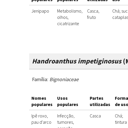
Jenipapo
Metabolismo,
Casca,
Chá; suc
olhos,
fruto
catapla
cicatrizante
Handroanthus impetiginosus
(M
Família:
Bignoniaceae
Nomes
Usos
Partes
Forma
populares
populares
utilizadas
de us
Ipê roxo,
Infecção,
Casca
Chá;
pau d'arco
tumores,
tintura