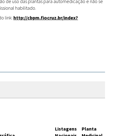
Fitoterápicos
cação de uso das plantas para automedicação e não se
ssional habilitado.
o link:
http://cbpm.fiocruz.br/index?
Listagens
Planta
gráfica
Nacionais
Medicinal