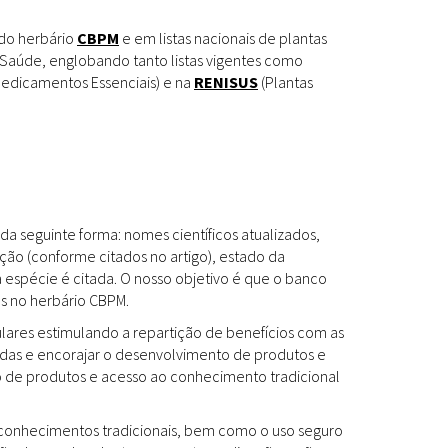
Espécies
Todos
 do herbário
CBPM
e em listas nacionais de plantas
Saúde, englobando tanto listas vigentes como
edicamentos Essenciais) e na
RENISUS
(Plantas
Bases de Dados
Cartilhas
Base de dados
Documentos Oficiais
Especialistas
da seguinte forma: nomes científicos atualizados,
Livros
ção (conforme citados no artigo), estado da
a espécie é citada. O nosso objetivo é que o banco
Periódicos
es no herbário CBPM.
Produções Acadêmicas
ulares estimulando a repartição de benefícios com as
das e encorajar o desenvolvimento de produtos e
Padrões
Todos
to de produtos e acesso ao conhecimento tradicional
Insumos (IFAV)
os conhecimentos tradicionais, bem como o uso seguro