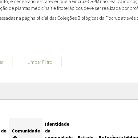
rtanto, é necessário esclarecer que a Fiocruz-CBPM não realiza indi
ção de plantas medicinais e fitoterápicos deve ser realizada por profi
Sites
adas na página oficial das Coleções Biológicas da Fiocruz através d
Etnobotânica
ar
Limpar Filtro
Identidade
 de
Comunidade
da
comunidade
Estado
Referência biblio