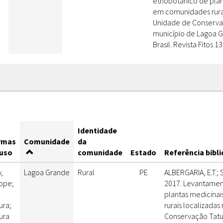
etnobotânico de plan
em comunidades rurai
Unidade de Conserva
município de Lagoa G
Brasil. Revista Fitos 1
Identidade
rmas
Comunidade
da
 uso
comunidade
Estado
Referência bibli
;
Lagoa Grande
Rural
PE
ALBERGARIA, E.T.; S
ope;
2017. Levantamen
plantas medicina
ura;
rurais localizada
tura
Conservação Tatu