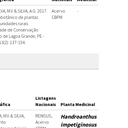
VA, M.V. & SILVA, A.G. 2017.
Acervo
-
botânico de plantas
CBPM
nidades rurais
dade de Conservação
io de Lagoa Grande, PE -
 13(2): 137-154.
Listagens
áfica
Nacionais
Planta Medicinal
, M.V. & SILVA,
RENISUS,
Handroanthus
nto
Acervo
impetiginosus