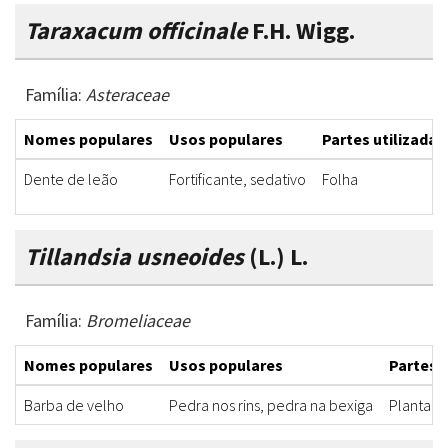
Taraxacum officinale
F.H. Wigg.
Família:
Asteraceae
Nomes populares
Usos populares
Partes utilizadas
Dente de leão
Fortificante, sedativo
Folha
Tillandsia usneoides
(L.) L.
Família:
Bromeliaceae
Nomes populares
Usos populares
Partes u
Barba de velho
Pedra nos rins, pedra na bexiga
Planta t