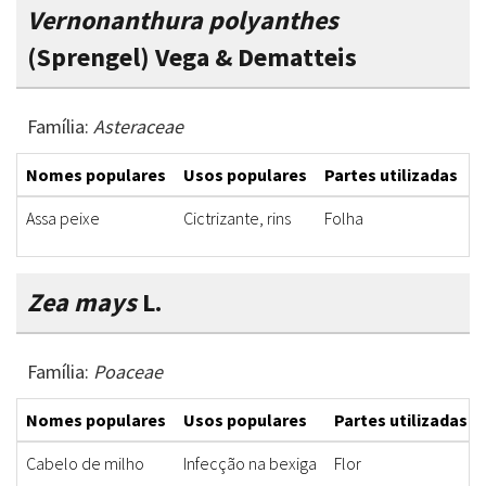
Vernonanthura polyanthes
(Sprengel) Vega & Dematteis
Família:
Asteraceae
Nomes populares
Usos populares
Partes utilizadas
F
Assa peixe
Cictrizante, rins
Folha
I
Zea mays
L.
Família:
Poaceae
Nomes populares
Usos populares
Partes utilizadas
Cabelo de milho
Infecção na bexiga
Flor