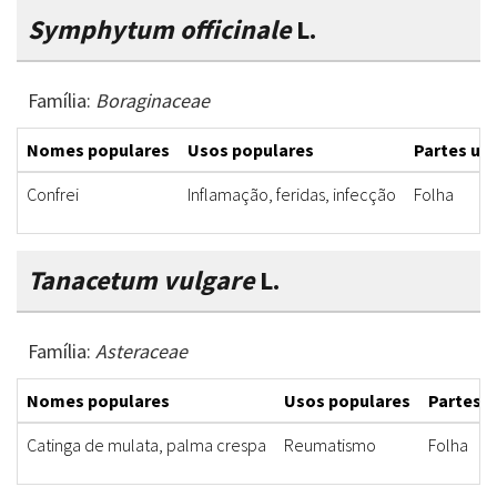
Symphytum officinale
L.
Família:
Boraginaceae
Nomes populares
Usos populares
Partes uti
Confrei
Inflamação, feridas, infecção
Folha
Tanacetum vulgare
L.
Família:
Asteraceae
Nomes populares
Usos populares
Partes u
Catinga de mulata, palma crespa
Reumatismo
Folha