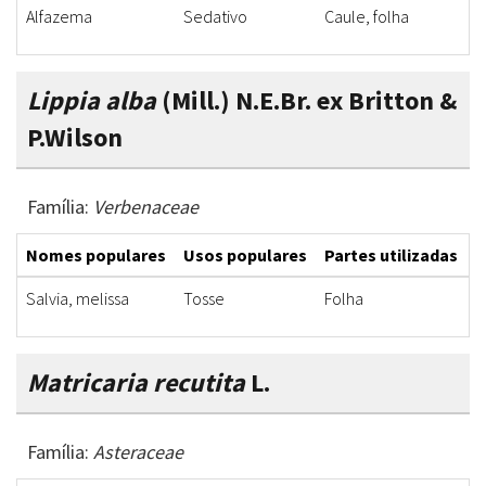
Alfazema
Sedativo
Caule, folha
I
Lippia alba
(Mill.) N.E.Br. ex Britton &
P.Wilson
Família:
Verbenaceae
Nomes populares
Usos populares
Partes utilizadas
F
Salvia, melissa
Tosse
Folha
I
Matricaria recutita
L.
Família:
Asteraceae