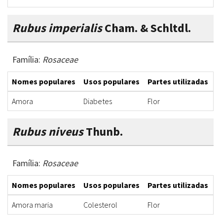
Rubus imperialis
Cham. & Schltdl.
Família:
Rosaceae
Nomes populares
Usos populares
Partes utilizadas
F
Amora
Diabetes
Flor
I
Rubus niveus
Thunb.
Família:
Rosaceae
Nomes populares
Usos populares
Partes utilizadas
F
Amora maria
Colesterol
Flor
I