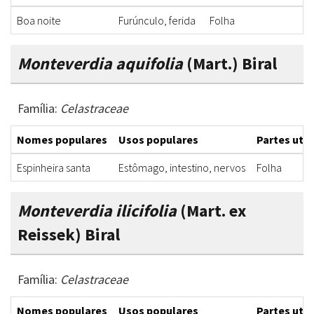
Boa noite
Furúnculo, ferida
Folha
I
Monteverdia aquifolia
(Mart.) Biral
Família:
Celastraceae
Nomes populares
Usos populares
Partes util
Espinheira santa
Estômago, intestino, nervos
Folha
Monteverdia ilicifolia
(Mart. ex
Reissek) Biral
Família:
Celastraceae
Nomes populares
Usos populares
Partes util