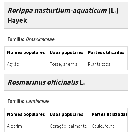
Rorippa nasturtium-aquaticum
(L.)
Hayek
Família:
Brassicaceae
Nomes populares
Usos populares
Partes utilizadas
F
Agrião
Tosse, anemia
Planta toda
D
Rosmarinus officinalis
L.
Família:
Lamiaceae
Nomes populares
Usos populares
Partes utilizadas
Alecrim
Coração, calmante
Caule, folha