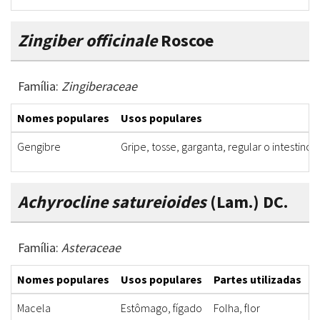
Zingiber officinale
Roscoe
Família:
Zingiberaceae
Nomes populares
Usos populares
Gengibre
Gripe, tosse, garganta, regular o intestino
Achyrocline satureioides
(Lam.) DC.
Família:
Asteraceae
Nomes populares
Usos populares
Partes utilizadas
F
Macela
Estômago, fígado
Folha, flor
I