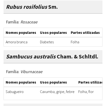
Rubus rosifolius
Sm.
Família:
Rosaceae
Nomes populares
Usos populares
Partes utilizadas
F
Amora branca
Diabetes
Folha
I
Sambucus australis
Cham. & Schltdl.
Família:
Viburnaceae
Nomes populares
Usos populares
Partes utilizada
Sabugueiro
Caxumba, gripe, febre
Folha, flor