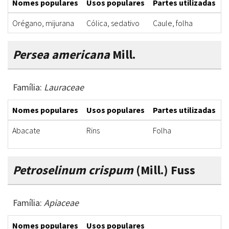
Nomes populares
Usos populares
Partes utilizadas
F
Orégano, mijurana
Cólica, sedativo
Caule, folha
I
Persea americana
Mill.
Família:
Lauraceae
Nomes populares
Usos populares
Partes utilizadas
F
Abacate
Rins
Folha
I
Petroselinum crispum
(Mill.) Fuss
Família:
Apiaceae
Nomes populares
Usos populares