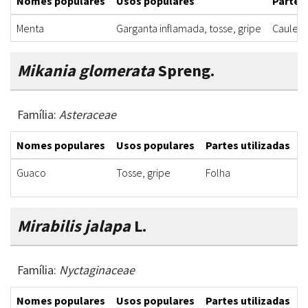
Nomes populares
Usos populares
Partes 
Menta
Garganta inflamada, tosse, gripe
Caule, f
Mikania glomerata
Spreng.
Família:
Asteraceae
Nomes populares
Usos populares
Partes utilizadas
F
Guaco
Tosse, gripe
Folha
I
Mirabilis jalapa
L.
Família:
Nyctaginaceae
Nomes populares
Usos populares
Partes utilizadas
F