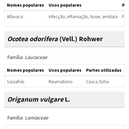
Nomes populares
Usos populares
Par
Alfavaca
Infecção, inflamação, tosse, amídala
Fol
Ocotea odorifera
(Vell.) Rohwer
Família:
Lauraceae
Nomes populares
Usos populares
Partes utilizadas
F
Sassafrás
Reumatismo
Casca, folha
D
Origanum vulgare
L.
Família:
Lamiaceae