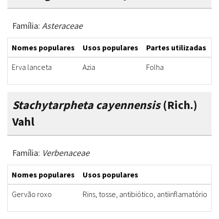
Família:
Asteraceae
Nomes populares
Usos populares
Partes utilizadas
F
Erva lanceta
Azia
Folha
I
Stachytarpheta cayennensis
(Rich.)
Vahl
Família:
Verbenaceae
Nomes populares
Usos populares
P
Gervão roxo
Rins, tosse, antibiótico, antiinflamatório
C