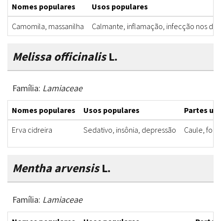
Nomes populares
Usos populares
Camomila, massanilha
Calmante, inflamação, infecção nos dente
Melissa officinalis
L.
Família:
Lamiaceae
Nomes populares
Usos populares
Partes uti
Erva cidreira
Sedativo, insônia, depressão
Caule, folh
Mentha arvensis
L.
Família:
Lamiaceae