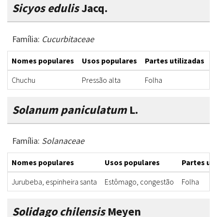
Sicyos edulis
Jacq.
Família:
Cucurbitaceae
Nomes populares
Usos populares
Partes utilizadas
F
Chuchu
Pressão alta
Folha
I
Solanum paniculatum
L.
Família:
Solanaceae
Nomes populares
Usos populares
Partes uti
Jurubeba, espinheira santa
Estômago, congestão
Folha
Solidago chilensis
Meyen