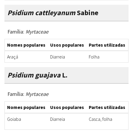
Psidium cattleyanum
Sabine
Família:
Myrtaceae
Nomes populares
Usos populares
Partes utilizadas
F
Araçá
Diarreia
Folha
I
Psidium guajava
L.
Família:
Myrtaceae
Nomes populares
Usos populares
Partes utilizadas
F
Goiaba
Diarreia
Casca, folha
D