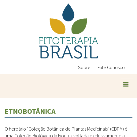
Pular
para
o
conteúdo
principal
Sobre
Fale Conosco
ETNOBOTÂNICA
O herbário "Coleção Botânica de Plantas Medicinais" (CBPM) é
uma Coleção Biológica da Fiocruz voltada exclusivamente a