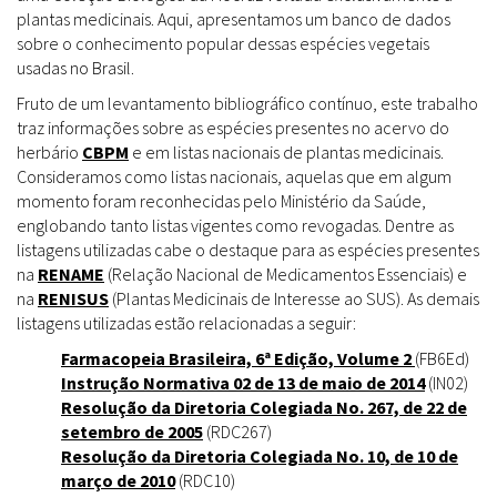
plantas medicinais. Aqui, apresentamos um banco de dados
sobre o conhecimento popular dessas espécies vegetais
usadas no Brasil.
Fruto de um levantamento bibliográfico contínuo, este trabalho
traz informações sobre as espécies presentes no acervo do
herbário
CBPM
e em listas nacionais de plantas medicinais.
Consideramos como listas nacionais, aquelas que em algum
momento foram reconhecidas pelo Ministério da Saúde,
englobando tanto listas vigentes como revogadas. Dentre as
listagens utilizadas cabe o destaque para as espécies presentes
na
RENAME
(Relação Nacional de Medicamentos Essenciais) e
na
RENISUS
(Plantas Medicinais de Interesse ao SUS). As demais
listagens utilizadas estão relacionadas a seguir:
Farmacopeia Brasileira, 6ª Edição, Volume 2
(FB6Ed)
Instrução Normativa 02 de 13 de maio de 2014
(IN02)
Resolução da Diretoria Colegiada No. 267, de 22 de
setembro de 2005
(RDC267)
Resolução da Diretoria Colegiada No. 10, de 10 de
março de 2010
(RDC10)