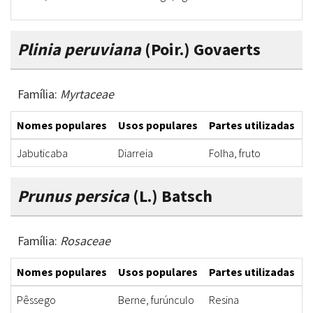
Plinia peruviana
(Poir.) Govaerts
Família:
Myrtaceae
Nomes populares
Usos populares
Partes utilizadas
F
Jabuticaba
Diarreia
Folha, fruto
I
Prunus persica
(L.) Batsch
Família:
Rosaceae
Nomes populares
Usos populares
Partes utilizadas
F
Pêssego
Berne, furúnculo
Resina
C