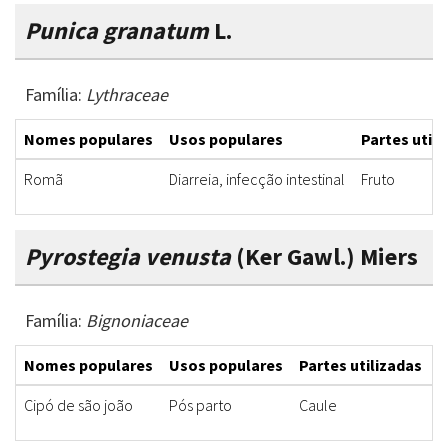
Punica granatum
L.
Família:
Lythraceae
Nomes populares
Usos populares
Partes utili
Romã
Diarreia, infecção intestinal
Fruto
Pyrostegia venusta
(Ker Gawl.) Miers
Família:
Bignoniaceae
Nomes populares
Usos populares
Partes utilizadas
F
Cipó de são joão
Pós parto
Caule
D