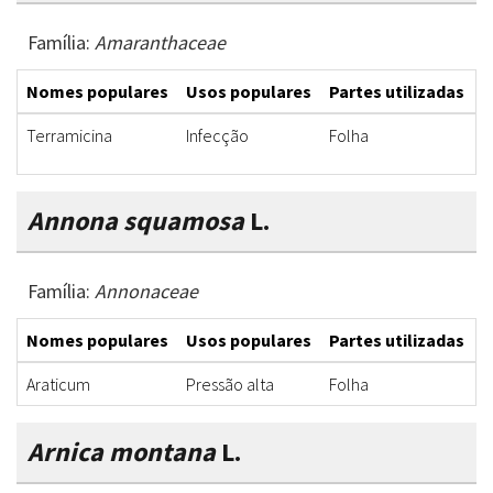
Família:
Amaranthaceae
Nomes populares
Usos populares
Partes utilizadas
F
Terramicina
Infecção
Folha
C
Annona squamosa
L.
Família:
Annonaceae
Nomes populares
Usos populares
Partes utilizadas
F
Araticum
Pressão alta
Folha
C
Arnica montana
L.