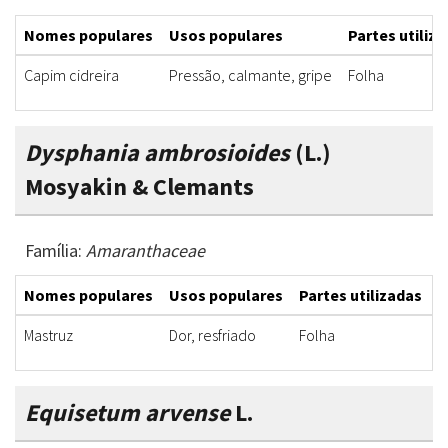
Nomes populares
Usos populares
Partes utiliz
Capim cidreira
Pressão, calmante, gripe
Folha
Dysphania ambrosioides
(L.)
Mosyakin & Clemants
Família:
Amaranthaceae
Nomes populares
Usos populares
Partes utilizadas
F
Mastruz
Dor, resfriado
Folha
C
Equisetum arvense
L.