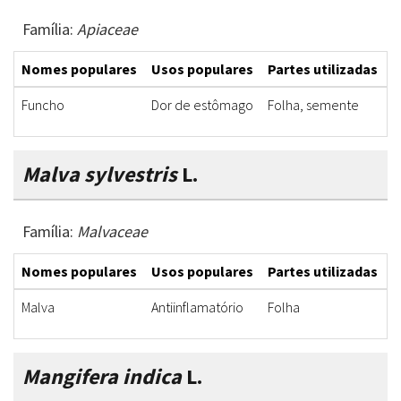
Família:
Apiaceae
Nomes populares
Usos populares
Partes utilizadas
F
Funcho
Dor de estômago
Folha, semente
C
Malva sylvestris
L.
Família:
Malvaceae
Nomes populares
Usos populares
Partes utilizadas
F
Malva
Antiinflamatório
Folha
C
Mangifera indica
L.