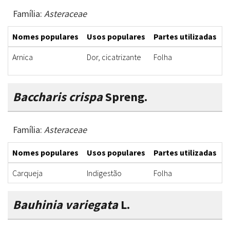
Família:
Asteraceae
Nomes populares
Usos populares
Partes utilizadas
F
Arnica
Dor, cicatrizante
Folha
I
Baccharis crispa
Spreng.
Família:
Asteraceae
Nomes populares
Usos populares
Partes utilizadas
F
Carqueja
Indigestão
Folha
C
Bauhinia variegata
L.