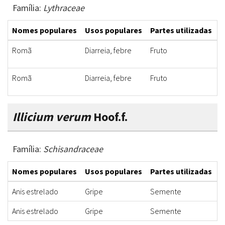
Família:
Lythraceae
Nomes populares
Usos populares
Partes utilizadas
F
Romã
Diarreia, febre
Fruto
C
Romã
Diarreia, febre
Fruto
C
Illicium verum
Hoof.f.
Família:
Schisandraceae
Nomes populares
Usos populares
Partes utilizadas
F
Anis estrelado
Gripe
Semente
C
Anis estrelado
Gripe
Semente
C