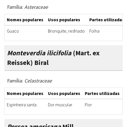
Família:
Asteraceae
Nomes populares
Usos populares
Partes utilizadas
Guaco
Bronquite, resfriado
Folha
Monteverdia ilicifolia
(Mart. ex
Reissek) Biral
Família:
Celastraceae
Nomes populares
Usos populares
Partes utilizadas
F
Espinheira santa
Dor muscular
Flor
E
Persea americana
Mill.