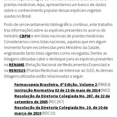
plantas medicinais. Aqui, apresentamos um banco de dados
sobre o conhecimento popular dessas espécies vegetais
usadas no Brasil.
Fruto de um levantamento bibliográfico contínuo, este trabalho
traz informações sobre as espécies presentes no acervo do
herbário
CBPM
e em listas nacionais de plantas medicinais.
Consideramos como listas nacionais, aquelas que em algum
momento foram reconhecidas pelo Ministério da Saúde,
englobando tanto listas vigentes como revogadas. Dentre as
listagens utilizadas cabe o destaque para as espécies presentes
na
RENAME
(Relação Nacional de Medicamentos Essenciais) e
na
RENISUS
(Plantas Medicinais de Interesse ao SUS). As demais
listagens utilizadas estão relacionadas a seguir:
Farmacopeia Brasileira, 6ª Edição, Volume 2
(FB6Ed)
Instrução Normativa 02 de 13 de maio de 2014
(IN02)
Resolução da Diretoria Colegiada No. 267, de 22 de
setembro de 2005
(RDC267)
Resolução da Diretoria Colegiada No. 10, de 10 de
março de 2010
(RDC10)