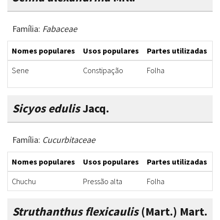
Família:
Fabaceae
Nomes populares
Usos populares
Partes utilizadas
F
Sene
Constipação
Folha
C
Sicyos edulis
Jacq.
Família:
Cucurbitaceae
Nomes populares
Usos populares
Partes utilizadas
F
Chuchu
Pressão alta
Folha
C
Struthanthus flexicaulis
(Mart.) Mart.