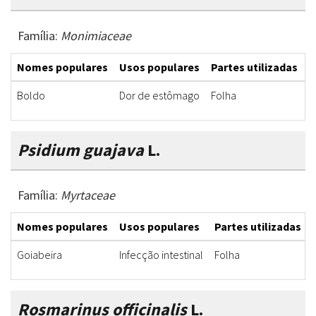
Família:
Monimiaceae
Nomes populares
Usos populares
Partes utilizadas
F
Boldo
Dor de estômago
Folha
C
Psidium guajava
L.
Família:
Myrtaceae
Nomes populares
Usos populares
Partes utilizadas
Goiabeira
Infecção intestinal
Folha
Rosmarinus officinalis
L.