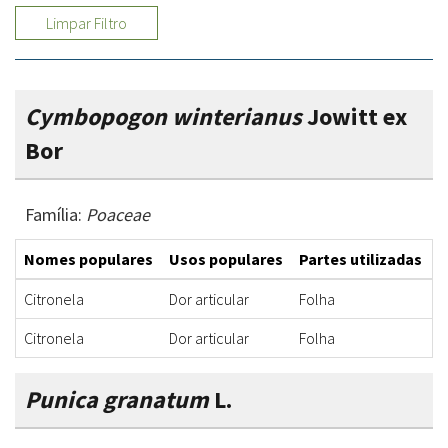
Limpar Filtro
Cymbopogon winterianus
Jowitt ex
Bor
Família:
Poaceae
Nomes populares
Usos populares
Partes utilizadas
F
Citronela
Dor articular
Folha
C
Citronela
Dor articular
Folha
C
Punica granatum
L.