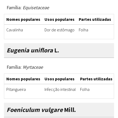
Família:
Equisetaceae
Nomes populares
Usos populares
Partes utilizadas
F
Cavalinha
Dor de estômago
Folha
C
Eugenia uniflora
L.
Família:
Myrtaceae
Nomes populares
Usos populares
Partes utilizadas
Pitangueira
Infecção intestinal
Folha
Foeniculum vulgare
Mill.