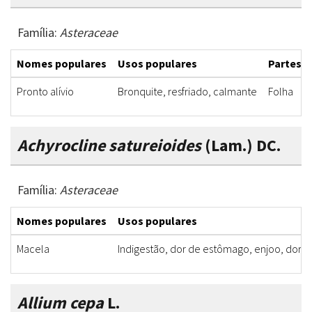
Família:
Asteraceae
Nomes populares
Usos populares
Partes u
Pronto alívio
Bronquite, resfriado, calmante
Folha
Achyrocline satureioides
(Lam.) DC.
Família:
Asteraceae
Nomes populares
Usos populares
Macela
Indigestão, dor de estômago, enjoo, dor d
Allium cepa
L.