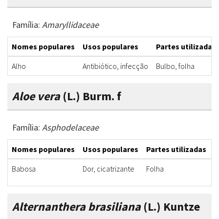
Família:
Amaryllidaceae
Nomes populares
Usos populares
Partes utilizadas
Alho
Antibiótico, infecção
Bulbo, folha
Aloe vera
(L.) Burm. f
Família:
Asphodelaceae
Nomes populares
Usos populares
Partes utilizadas
F
Babosa
Dor, cicatrizante
Folha
P
Alternanthera brasiliana
(L.) Kuntze