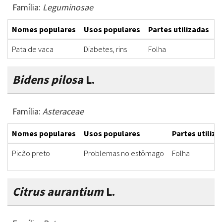
Família:
Leguminosae
Nomes populares
Usos populares
Partes utilizadas
F
Pata de vaca
Diabetes, rins
Folha
C
Bidens pilosa
L.
Família:
Asteraceae
Nomes populares
Usos populares
Partes utiliz
Picão preto
Problemas no estômago
Folha
Citrus aurantium
L.