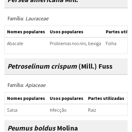
Família:
Lauraceae
Nomes populares
Usos populares
Partes utili
Abacate
Problemas nos rins, bexiga
Folha
Petroselinum crispum
(Mill.) Fuss
Família:
Apiaceae
Nomes populares
Usos populares
Partes utilizadas
F
Salsa
Infecção
Raiz
C
Peumus boldus
Molina