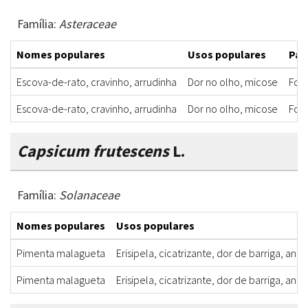
Família:
Asteraceae
Nomes populares
Usos populares
Par
Escova-de-rato, cravinho, arrudinha
Dor no olho, micose
Fol
Escova-de-rato, cravinho, arrudinha
Dor no olho, micose
Fol
Capsicum frutescens
L.
Família:
Solanaceae
Nomes populares
Usos populares
Pimenta malagueta
Erisipela, cicatrizante, dor de barriga, anti
Pimenta malagueta
Erisipela, cicatrizante, dor de barriga, anti