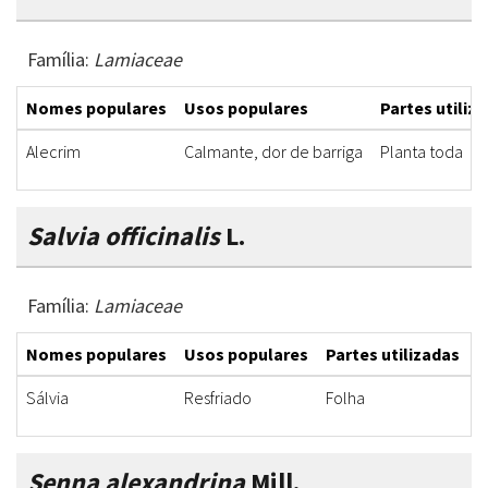
Família:
Lamiaceae
Nomes populares
Usos populares
Partes utiliz
Alecrim
Calmante, dor de barriga
Planta toda
Salvia officinalis
L.
Família:
Lamiaceae
Nomes populares
Usos populares
Partes utilizadas
F
Sálvia
Resfriado
Folha
C
Senna alexandrina
Mill.