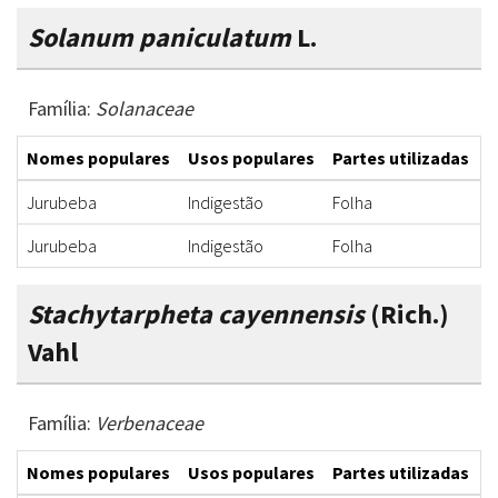
Solanum paniculatum
L.
Família:
Solanaceae
Nomes populares
Usos populares
Partes utilizadas
F
Jurubeba
Indigestão
Folha
C
Jurubeba
Indigestão
Folha
C
Stachytarpheta cayennensis
(Rich.)
Vahl
Família:
Verbenaceae
Nomes populares
Usos populares
Partes utilizadas
F