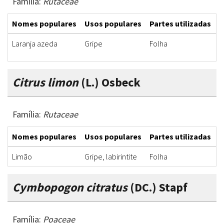
Família:
Rutaceae
Nomes populares
Usos populares
Partes utilizadas
F
Laranja azeda
Gripe
Folha
C
Citrus limon
(L.) Osbeck
Família:
Rutaceae
Nomes populares
Usos populares
Partes utilizadas
F
Limão
Gripe, labirintite
Folha
C
Cymbopogon citratus
(DC.) Stapf
Família:
Poaceae