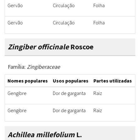
Gervão
Circulação
Folha
C
Gervão
Circulação
Folha
C
Zingiber officinale
Roscoe
Família:
Zingiberaceae
Nomes populares
Usos populares
Partes utilizadas
F
Gengibre
Dor de garganta
Raiz
C
Gengibre
Dor de garganta
Raiz
C
Achillea millefolium
L.