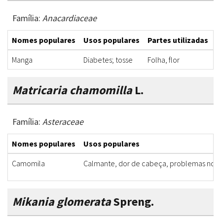
Família:
Anacardiaceae
Nomes populares
Usos populares
Partes utilizadas
F
Manga
Diabetes; tosse
Folha, flor
C
Matricaria chamomilla
L.
Família:
Asteraceae
Nomes populares
Usos populares
Camomila
Calmante, dor de cabeça, problemas no 
Mikania glomerata
Spreng.