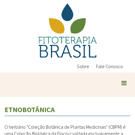
Pular
para
o
conteúdo
principal
Sobre
Fale Conosco
ETNOBOTÂNICA
O herbário "Coleção Botânica de Plantas Medicinais" (CBPM) é
uma Coleção Biológica da Fiocruz voltada exclusivamente a