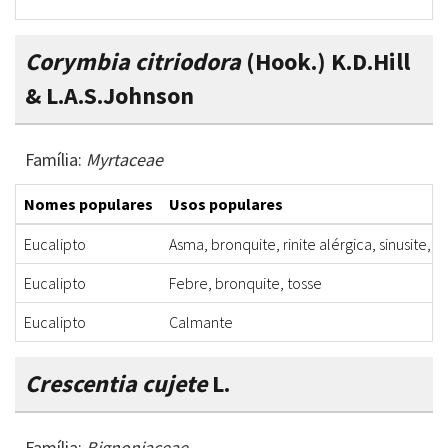
Corymbia citriodora
(Hook.) K.D.Hill
& L.A.S.Johnson
Família:
Myrtaceae
Nomes populares
Usos populares
Eucalipto
Asma, bronquite, rinite alérgica, sinusite, f
Eucalipto
Febre, bronquite, tosse
Eucalipto
Calmante
Crescentia cujete
L.
Família:
Bignoniaceae