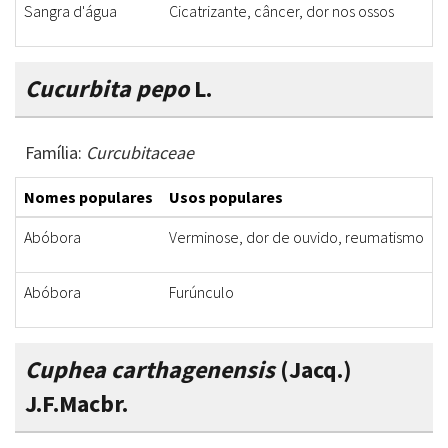
Sangra d'água
Cicatrizante, câncer, dor nos ossos
Cucurbita pepo
L.
Família:
Curcubitaceae
Nomes populares
Usos populares
P
Abóbora
Verminose, dor de ouvido, reumatismo
F
Abóbora
Furúnculo
Cuphea carthagenensis
(Jacq.)
J.F.Macbr.