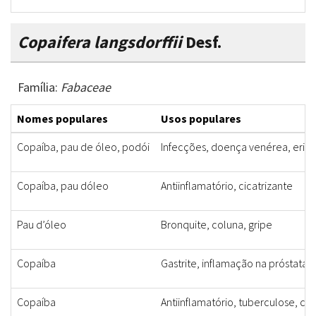
Copaifera langsdorffii
Desf.
Família:
Fabaceae
Nomes populares
Usos populares
Copaíba, pau de óleo, podói
Infecções, doença venérea, erisip
Copaíba, pau dóleo
Antiinflamatório, cicatrizante
Pau d’óleo
Bronquite, coluna, gripe
Copaíba
Gastrite, inflamação na próstata
Copaíba
Antiinflamatório, tuberculose, câ