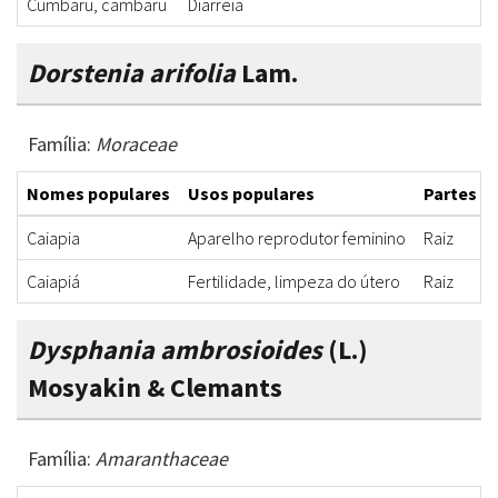
Cumbaru, cambaru
Diarreia
Dorstenia arifolia
Lam.
Família:
Moraceae
Nomes populares
Usos populares
Partes ut
Caiapia
Aparelho reprodutor feminino
Raiz
Caiapiá
Fertilidade, limpeza do útero
Raiz
Dysphania ambrosioides
(L.)
Mosyakin & Clemants
Família:
Amaranthaceae