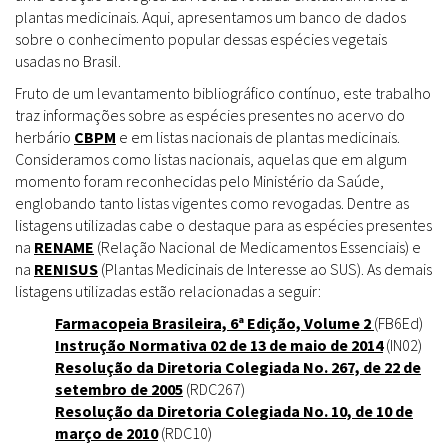
plantas medicinais. Aqui, apresentamos um banco de dados
sobre o conhecimento popular dessas espécies vegetais
usadas no Brasil.
Fruto de um levantamento bibliográfico contínuo, este trabalho
traz informações sobre as espécies presentes no acervo do
herbário
CBPM
e em listas nacionais de plantas medicinais.
Consideramos como listas nacionais, aquelas que em algum
momento foram reconhecidas pelo Ministério da Saúde,
englobando tanto listas vigentes como revogadas. Dentre as
listagens utilizadas cabe o destaque para as espécies presentes
na
RENAME
(Relação Nacional de Medicamentos Essenciais) e
na
RENISUS
(Plantas Medicinais de Interesse ao SUS). As demais
listagens utilizadas estão relacionadas a seguir:
Farmacopeia Brasileira, 6ª Edição, Volume 2
(FB6Ed)
Instrução Normativa 02 de 13 de maio de 2014
(IN02)
Resolução da Diretoria Colegiada No. 267, de 22 de
setembro de 2005
(RDC267)
Resolução da Diretoria Colegiada No. 10, de 10 de
março de 2010
(RDC10)