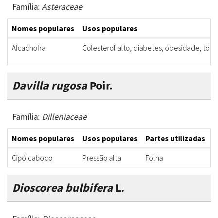
Família:
Asteraceae
Nomes populares
Usos populares
Alcachofra
Colesterol alto, diabetes, obesidade, tôni
Davilla rugosa
Poir.
Família:
Dilleniaceae
Nomes populares
Usos populares
Partes utilizadas
F
Cipó caboco
Pressão alta
Folha
D
Dioscorea bulbifera
L.