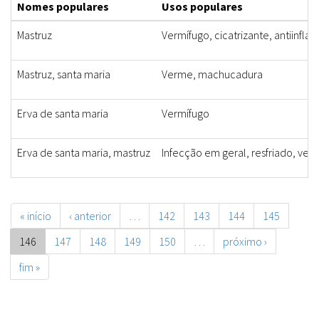
Nomes populares
Usos populares
Mastruz
Vermífugo, cicatrizante, antiinfla
Mastruz, santa maria
Verme, machucadura
Erva de santa maria
Vermífugo
Erva de santa maria, mastruz
Infecção em geral, resfriado, ver
« início
‹ anterior
…
142
143
144
145
146
147
148
149
150
…
próximo ›
fim »