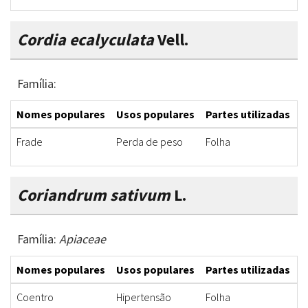
Cordia ecalyculata
Vell.
Família:
Nomes populares
Usos populares
Partes utilizadas
F
Frade
Perda de peso
Folha
C
Coriandrum sativum
L.
Família:
Apiaceae
Nomes populares
Usos populares
Partes utilizadas
F
Coentro
Hipertensão
Folha
C