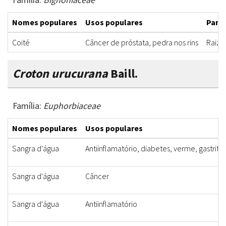
Nomes populares
Usos populares
Parte
Coité
Câncer de próstata, pedra nos rins
Raiz, 
Croton urucurana
Baill.
Família:
Euphorbiaceae
Nomes populares
Usos populares
Sangra d'água
Antiinflamatório, diabetes, verme, gastrite,
Sangra d'água
Câncer
Sangra d'água
Antiinflamatório