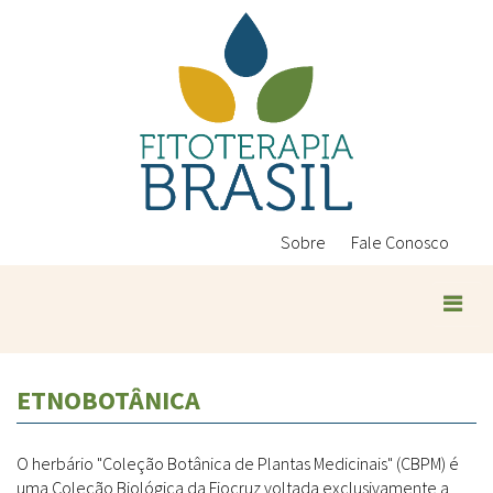
Pular
para
o
conteúdo
principal
Sobre
Fale Conosco
ETNOBOTÂNICA
O herbário "Coleção Botânica de Plantas Medicinais" (CBPM) é
uma Coleção Biológica da Fiocruz voltada exclusivamente a