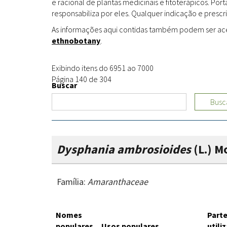
e racional de plantas medicinais e fitoterápicos. Po
responsabiliza por eles. Qualquer indicação e prescri
As informações aqui contidas também podem ser acess
ethnobotany
.
Exibindo itens do 6951 ao 7000
Página 140 de 304
Buscar
Busc
Dysphania ambrosioides
(L.) M
Família:
Amaranthaceae
Nomes
Part
populares
Usos populares
utili