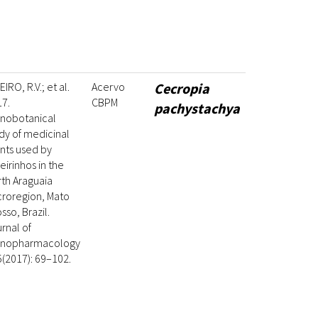
EIRO, R.V.; et al.
Acervo
Cecropia
7.
CBPM
pachystachya
hnobotanical
dy of medicinal
nts used by
eirinhos in the
th Araguaia
roregion, Mato
sso, Brazil.
rnal of
hnopharmacology
(2017): 69–102.