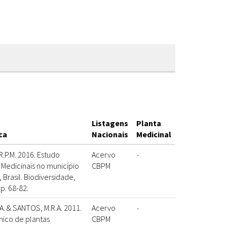
Listagens
Planta
ca
Nacionais
Medicinal
.P.M. 2016. Estudo
Acervo
-
Medicinais no município
CBPM
Brasil. Biodiversidade,
 p. 68-82.
A. & SANTOS, M.R.A. 2011.
Acervo
-
ico de plantas
CBPM