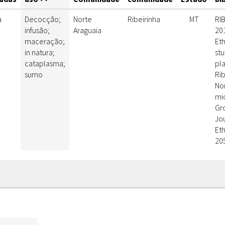
a
Decocção;
Norte
Ribeirinha
MT
RIB
infusão;
Araguaia
20
maceração;
Et
in natura;
stu
cataplasma;
pl
sumo
Rib
No
mi
Gro
Jou
Et
20