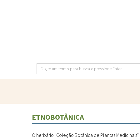
Pular
para
o
conteúdo
principal
Digite
um
termo
para
busca
e
ETNOBOTÂNICA
pressione
Enter
O herbário "Coleção Botânica de Plantas Medicinais