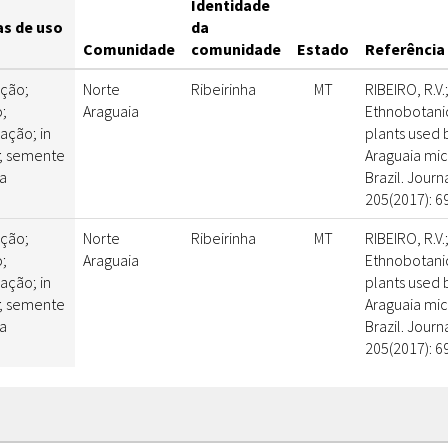
Identidade
s de uso
da
Comunidade
comunidade
Estado
Referência 
ção;
Norte
Ribeirinha
MT
RIBEIRO, R.V.;
o;
Araguaia
Ethnobotanic
ação; in
plants used b
a; semente
Araguaia mic
a
Brazil. Jour
205(2017): 6
ção;
Norte
Ribeirinha
MT
RIBEIRO, R.V.;
o;
Araguaia
Ethnobotanic
ação; in
plants used b
a; semente
Araguaia mic
a
Brazil. Jour
205(2017): 6