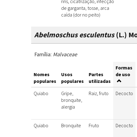
rins, cicatrização, infecção
de garganta, tosse, arca
caída (dor no peito)
Abelmoschus esculentus
(L.) M
Família:
Malvaceae
Formas
Nomes
Usos
Partes
de uso
populares
populares
utilizadas
Quiabo
Gripe,
Raiz, fruto
Decocto
bronquite,
alergia
Quiabo
Bronquite
Fruto
Decocto