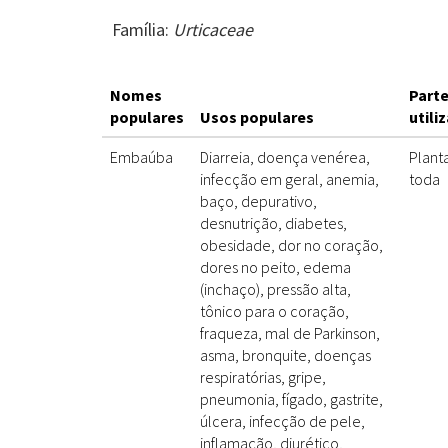
Família:
Urticaceae
Nomes
Part
populares
Usos populares
utili
Embaúba
Diarreia, doença venérea,
Plant
infecção em geral, anemia,
toda
baço, depurativo,
desnutrição, diabetes,
obesidade, dor no coração,
dores no peito, edema
(inchaço), pressão alta,
tônico para o coração,
fraqueza, mal de Parkinson,
asma, bronquite, doenças
respiratórias, gripe,
pneumonia, fígado, gastrite,
úlcera, infecção de pele,
inflamação, diurético,