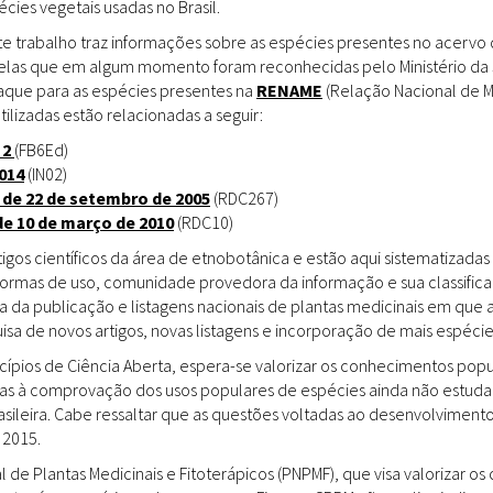
ies vegetais usadas no Brasil.
Doenças & Plantas
Medicinais
te trabalho traz informações sobre as espécies presentes no acervo
uelas que em algum momento foram reconhecidas pelo Ministério da 
Conceitos
staque para as espécies presentes na
RENAME
(Relação Nacional de M
tilizadas estão relacionadas a seguir:
Biblioteca Virtual
 2
(FB6Ed)
014
(IN02)
Botânica
 de 22 de setembro de 2005
(RDC267)
Conservação &
de 10 de março de 2010
(RDC10)
Biodiversidade
gos científicos da área de etnobotânica e estão aqui sistematizadas 
 formas de uso, comunidade provedora da informação e sua classifica
Grupos de Pesquisa
a da publicação e listagens nacionais de plantas medicinais em que 
sa de novos artigos, novas listagens e incorporação de mais espéci
Sementes, Mudas &
Plantas
incípios de Ciência Aberta, espera-se valorizar os conhecimentos pop
das à comprovação dos usos populares de espécies ainda não estuda
Produto & Indústria
rasileira. Cabe ressaltar que as questões voltadas ao desenvolvimen
 2015.
Pessoas & Saberes
l de Plantas Medicinais e Fitoterápicos (PNPMF), que visa valorizar 
Educação & Arte