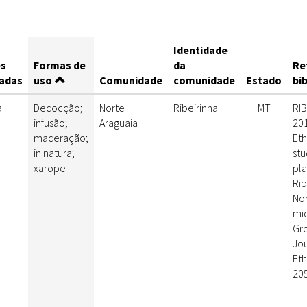
Identidade
es
Formas de
da
Re
zadas
uso
Comunidade
comunidade
Estado
bi
a
Decocção;
Norte
Ribeirinha
MT
RIB
infusão;
Araguaia
201
maceração;
Et
in natura;
stu
xarope
pla
Rib
Nor
mic
Gro
Jou
Et
205