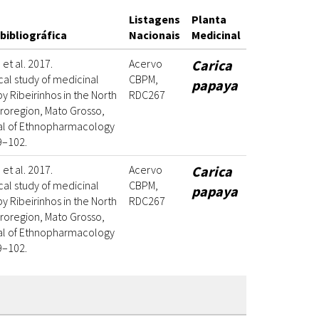
Listagens
Planta
bibliográfica
Nacionais
Medicinal
 et al. 2017.
Acervo
Carica
al study of medicinal
CBPM,
papaya
y Ribeirinhos in the North
RDC267
roregion, Mato Grosso,
nal of Ethnopharmacology
9–102.
 et al. 2017.
Acervo
Carica
al study of medicinal
CBPM,
papaya
y Ribeirinhos in the North
RDC267
roregion, Mato Grosso,
nal of Ethnopharmacology
9–102.