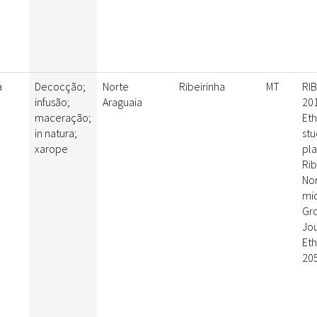
a
Decocção;
Norte
Ribeirinha
MT
RIB
infusão;
Araguaia
201
maceração;
Et
in natura;
stu
xarope
pla
Rib
Nor
mic
Gro
Jou
Et
205