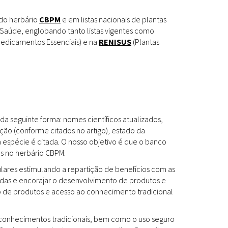
Espécies
Todos
 do herbário
CBPM
e em listas nacionais de plantas
Saúde, englobando tanto listas vigentes como
edicamentos Essenciais) e na
RENISUS
(Plantas
Bases de Dados
Cartilhas
Base de dados
Documentos Oficiais
Especialistas
da seguinte forma: nomes científicos atualizados,
Livros
ção (conforme citados no artigo), estado da
a espécie é citada. O nosso objetivo é que o banco
Periódicos
es no herbário CBPM.
Produções Acadêmicas
ulares estimulando a repartição de benefícios com as
das e encorajar o desenvolvimento de produtos e
Padrões
Todos
to de produtos e acesso ao conhecimento tradicional
Insumos (IFAV)
os conhecimentos tradicionais, bem como o uso seguro