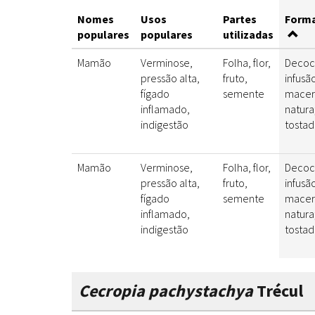
Nomes
Usos
Partes
Forma
populares
populares
utilizadas
Mamão
Verminose,
Folha, flor,
Decoc
pressão alta,
fruto,
infusã
fígado
semente
macer
inflamado,
natur
indigestão
tostad
Mamão
Verminose,
Folha, flor,
Decoc
pressão alta,
fruto,
infusã
fígado
semente
macer
inflamado,
natur
indigestão
tostad
Cecropia pachystachya
Trécul