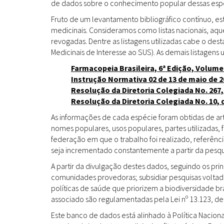
de dados sobre o conhecimento popular dessas espéc
Fruto de um levantamento bibliográfico contínuo, es
medicinais. Consideramos como listas nacionais, aq
revogadas. Dentre as listagens utilizadas cabe o de
Medicinais de Interesse ao SUS). As demais listagens u
Farmacopeia Brasileira, 6ª Edição, Volume
Instrução Normativa 02 de 13 de maio de 2
Resolução da Diretoria Colegiada No. 267,
Resolução da Diretoria Colegiada No. 10, 
As informações de cada espécie foram obtidas de arti
nomes populares, usos populares, partes utilizadas,
federação em que o trabalho foi realizado, referênci
seja incrementado constantemente a partir da pesqui
A partir da divulgação destes dados, seguindo os pr
comunidades provedoras; subsidiar pesquisas volta
políticas de saúde que priorizem a biodiversidade b
associado são regulamentadas pela Lei nº 13.123, de
Este banco de dados está alinhado à Política Naciona