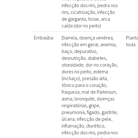
infecção dos rins, pedra nos
rins, cicatrização, infecção
de garganta, tosse, arca
caída (dor no peito)
Embaúba
Diarreia, doença venérea,
Plant
infecção em geral, anemia,
toda
baço, depurativo,
desnutrição, diabetes,
obesidade, dor no coração,
dores no peito, edema
(inchaço), pressão alta,
tônico para o coração,
fraqueza, mal de Parkinson,
asma, bronquite, doenças
respiratórias, gripe,
pneumonia, fígado, gastrite,
úlcera, infecção de pele,
inflamação, diurético,
infecção dos rins, pedra nos