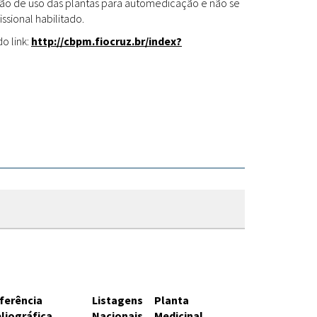
Fitoterápicos
cação de uso das plantas para automedicação e não se
ssional habilitado.
o link:
http://cbpm.fiocruz.br/index?
ferência
Listagens
Planta
bliográfica
Nacionais
Medicinal