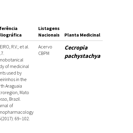
ferência
Listagens
bliográfica
Nacionais
Planta Medicinal
EIRO, R.V.; et al.
Acervo
Cecropia
7.
CBPM
pachystachya
hnobotanical
dy of medicinal
nts used by
eirinhos in the
th Araguaia
roregion, Mato
sso, Brazil.
rnal of
hnopharmacology
(2017): 69–102.