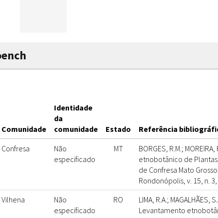
oench
Identidade
da
Comunidade
comunidade
Estado
Referência bibliográfi
Confresa
Não
MT
BORGES, R.M.; MOREIRA, R
especificado
etnobotânico de Plantas 
de Confresa Mato Grosso, 
Rondonópolis, v. 15, n. 3,
Vilhena
Não
RO
LIMA, R.A.; MAGALHÃES, S.
especificado
Levantamento etnobotân