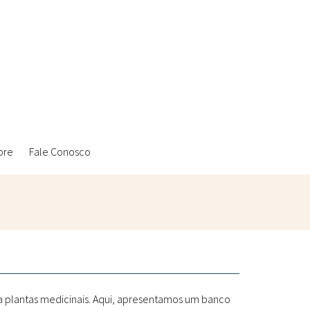
bre
Fale Conosco
Ambientais
Laboratórios Reblados
Sanitárias
Metodologias
 a plantas medicinais. Aqui, apresentamos um banco
Políticas