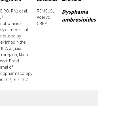
EIRO, R.V.; et al.
RENISUS,
Dysphania
17.
Acervo
ambrosioides
hnobotanical
CBPM
dy of medicinal
ants used by
eirinhos in the
rth Araguaia
croregion, Mato
sso, Brazil.
rnal of
hnopharmacology
5(2017): 69–102.