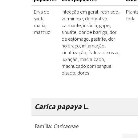
Erva de
Infecção em geral, resfriado,
Plant
santa
verminose, depurativo,
toda
maria,
calmante, insônia, gripe,
mastruz
sinusite, dor de barriga, dor
de estômago, gastrite, dor
no braço, inflamação,
cicatrização, fratura de osso,
luxação, machucado,
machucado com sangue
pisado, dores
Carica papaya
L.
Família:
Caricaceae