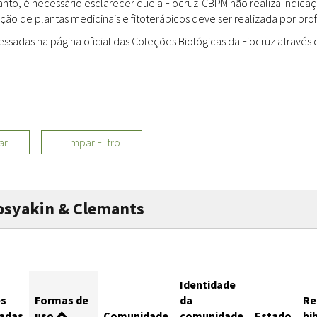
rtanto, é necessário esclarecer que a Fiocruz-CBPM não realiza indi
ção de plantas medicinais e fitoterápicos deve ser realizada por profi
Sites
adas na página oficial das Coleções Biológicas da Fiocruz através d
Etnobotânica
ar
Limpar Filtro
osyakin & Clemants
Identidade
es
Formas de
da
Re
zadas
uso
Comunidade
comunidade
Estado
bi