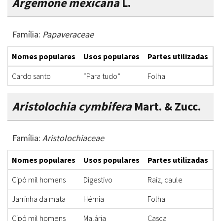
Argemone mexicana
L.
Família:
Papaveraceae
Nomes populares
Usos populares
Partes utilizadas
F
Cardo santo
“Para tudo”
Folha
C
Aristolochia cymbifera
Mart. & Zucc.
Família:
Aristolochiaceae
Nomes populares
Usos populares
Partes utilizadas
F
Cipó mil homens
Digestivo
Raiz, caule
C
Jarrinha da mata
Hérnia
Folha
C
Cipó mil homens
Malária
Casca
C