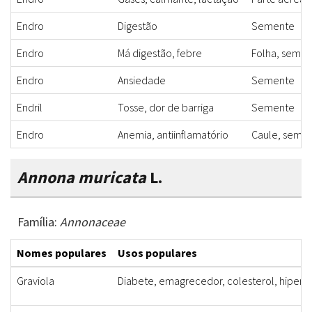
Endro
Digestão
Semente
Endro
Má digestão, febre
Folha, seme
Endro
Ansiedade
Semente
Endril
Tosse, dor de barriga
Semente
Endro
Anemia, antiinflamatório
Caule, seme
Annona muricata
L.
Família:
Annonaceae
Nomes populares
Usos populares
Graviola
Diabete, emagrecedor, colesterol, hipert