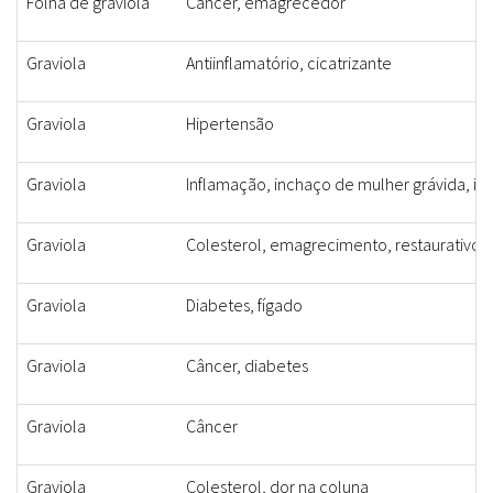
Folha de graviola
Câncer, emagrecedor
Graviola
Antiinflamatório, cicatrizante
Graviola
Hipertensão
Graviola
Inflamação, inchaço de mulher grávida, ind
Graviola
Colesterol, emagrecimento, restaurativo
Graviola
Diabetes, fígado
Graviola
Câncer, diabetes
Graviola
Câncer
Graviola
Colesterol, dor na coluna