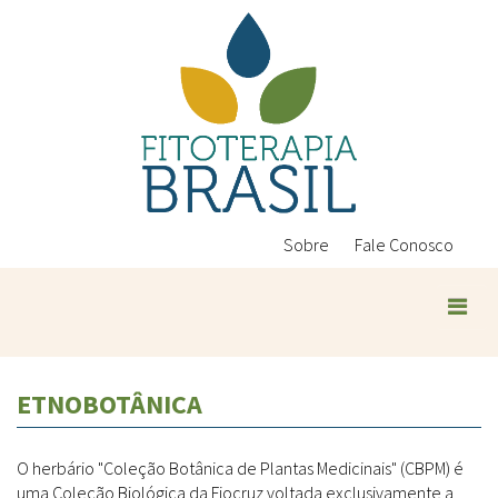
Pular
para
o
conteúdo
principal
Sobre
Fale Conosco
ETNOBOTÂNICA
O herbário "Coleção Botânica de Plantas Medicinais" (CBPM) é
uma Coleção Biológica da Fiocruz voltada exclusivamente a