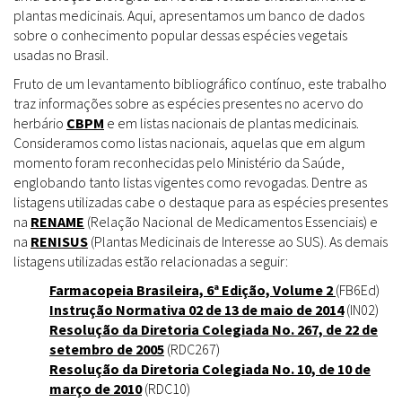
plantas medicinais. Aqui, apresentamos um banco de dados
sobre o conhecimento popular dessas espécies vegetais
usadas no Brasil.
Fruto de um levantamento bibliográfico contínuo, este trabalho
traz informações sobre as espécies presentes no acervo do
herbário
CBPM
e em listas nacionais de plantas medicinais.
Consideramos como listas nacionais, aquelas que em algum
momento foram reconhecidas pelo Ministério da Saúde,
englobando tanto listas vigentes como revogadas. Dentre as
listagens utilizadas cabe o destaque para as espécies presentes
na
RENAME
(Relação Nacional de Medicamentos Essenciais) e
na
RENISUS
(Plantas Medicinais de Interesse ao SUS). As demais
listagens utilizadas estão relacionadas a seguir:
Farmacopeia Brasileira, 6ª Edição, Volume 2
(FB6Ed)
Instrução Normativa 02 de 13 de maio de 2014
(IN02)
Resolução da Diretoria Colegiada No. 267, de 22 de
setembro de 2005
(RDC267)
Resolução da Diretoria Colegiada No. 10, de 10 de
março de 2010
(RDC10)