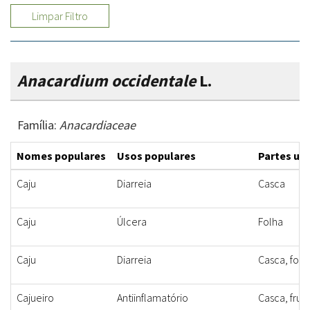
Limpar Filtro
Anacardium occidentale
L.
Família:
Anacardiaceae
Nomes populares
Usos populares
Partes uti
Caju
Diarreia
Casca
Caju
Úlcera
Folha
Caju
Diarreia
Casca, folh
Cajueiro
Antiinflamatório
Casca, frut