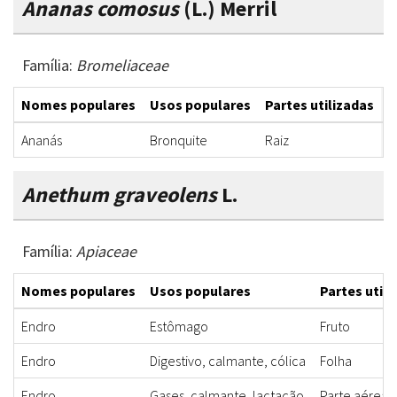
Ananas comosus
(L.) Merril
Família:
Bromeliaceae
Nomes populares
Usos populares
Partes utilizadas
F
Ananás
Bronquite
Raiz
C
Anethum graveolens
L.
Família:
Apiaceae
Nomes populares
Usos populares
Partes utili
Endro
Estômago
Fruto
Endro
Digestivo, calmante, cólica
Folha
Endro
Gases, calmante, lactação
Parte aérea