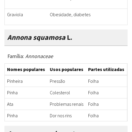
Graviola
Obesidade, diabetes
Annona squamosa
L.
Família:
Annonaceae
Nomes populares
Usos populares
Partes utilizadas
F
Pinheira
Pressão
Folha
C
Pinha
Colesterol
Folha
C
Ata
Problemas renais
Folha
C
Pinha
Dor nos rins
Folha
C