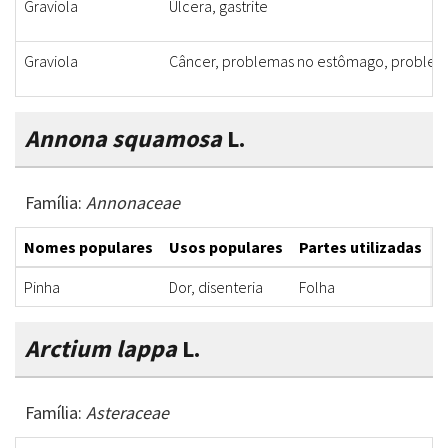
Graviola
Úlcera, gastrite
Graviola
Câncer, problemas no estômago, proble
Annona squamosa
L.
Família:
Annonaceae
Nomes populares
Usos populares
Partes utilizadas
F
Pinha
Dor, disenteria
Folha
D
Arctium lappa
L.
Família:
Asteraceae