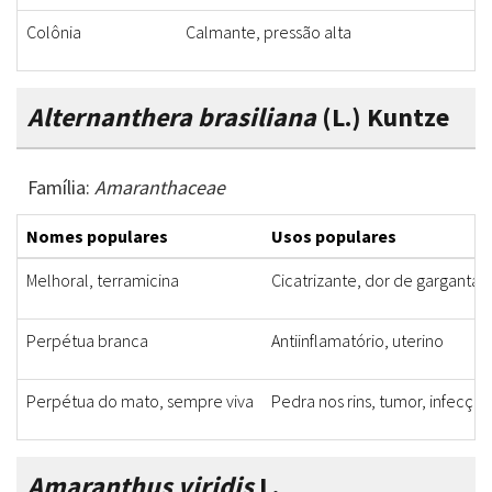
Colônia
Calmante, pressão alta
Alternanthera brasiliana
(L.) Kuntze
Família:
Amaranthaceae
Nomes populares
Usos populares
Melhoral, terramicina
Cicatrizante, dor de garganta, 
Perpétua branca
Antiinflamatório, uterino
Perpétua do mato, sempre viva
Pedra nos rins, tumor, infecção
Amaranthus viridis
L.