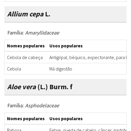
Allium cepa
L.
Família:
Amaryllidaceae
Nomes populares
Usos populares
Cebola de cabeça
Antigripal, béquico, expectorante, para b
Cebola
Má digestão
Aloe vera
(L.) Burm. f
Família:
Asphodelaceae
Nomes populares
Usos populares
Babosa
Febre, queda de cabelo, câncer, gastrite,