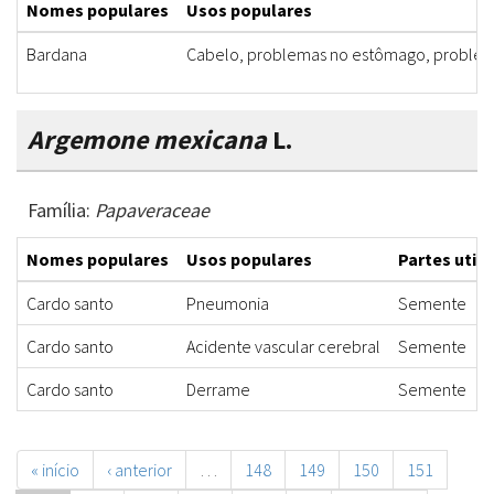
Nomes populares
Usos populares
Bardana
Cabelo, problemas no estômago, problemas
Argemone mexicana
L.
Família:
Papaveraceae
Nomes populares
Usos populares
Partes utili
Cardo santo
Pneumonia
Semente
Cardo santo
Acidente vascular cerebral
Semente
Cardo santo
Derrame
Semente
« início
‹ anterior
…
148
149
150
151