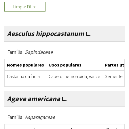
Limpar Filtro
Aesculus hippocastanum
L.
Família:
Sapindaceae
Nomes populares
Usos populares
Partes util
Castanha da índia
Cabelo, hemorroida, varize
Semente
Agave americana
L.
Família:
Asparagaceae