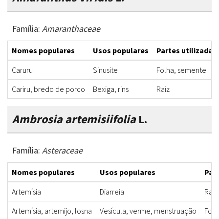
Família:
Amaranthaceae
Nomes populares
Usos populares
Partes utilizadas
Caruru
Sinusite
Folha, semente
Cariru, bredo de porco
Bexiga, rins
Raiz
Ambrosia artemisiifolia
L.
Família:
Asteraceae
Nomes populares
Usos populares
Part
Artemísia
Diarreia
Raiz,
Artemísia, artemijo, losna
Vesícula, verme, menstruação
Folh