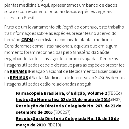
plantas medicinais. Aqui, apresentamos um banco de dados
sobre o conhecimento popular dessas espécies vegetais
usadas no Brasil.
Fruto de um levantamento bibliográfico contínuo, este trabalho
traz informações sobre as espécies presentes no acervo do
herbário
CBPM
e em listas nacionais de plantas medicinais.
Consideramos como listas nacionais, aquelas que em algum
momento foram reconhecidas pelo Ministério da Saúde,
englobando tanto listas vigentes como revogadas. Dentre as
listagens utilizadas cabe o destaque para as espécies presentes
na
RENAME
(Relação Nacional de Medicamentos Essenciais) e
na
RENISUS
(Plantas Medicinais de Interesse ao SUS). As demais
listagens utilizadas estão relacionadas a seguir:
Farmacopeia Brasileira, 6ª Edição, Volume 2
(FB6Ed)
Instrução Normativa 02 de 13 de maio de 2014
(IN02)
Resolução da Diretoria Colegiada No. 267, de 22 de
setembro de 2005
(RDC267)
Resolução da Diretoria Colegiada No. 10, de 10 de
março de 2010
(RDC10)