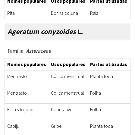
Nomes populares
Usos populares
Partes utilizadas
F
Pita
Dor na coluna
Raiz
D
Ageratum conyzoides
L.
Família:
Asteraceae
Nomes populares
Usos populares
Partes utilizadas
F
Mentrasto
Cólica menstrual
Planta toda
D
Mentrasto
Cólica menstrual
Folha
D
Erva são joão
Depurativo
Folha
D
Cabiju
Gripe
Planta toda
D