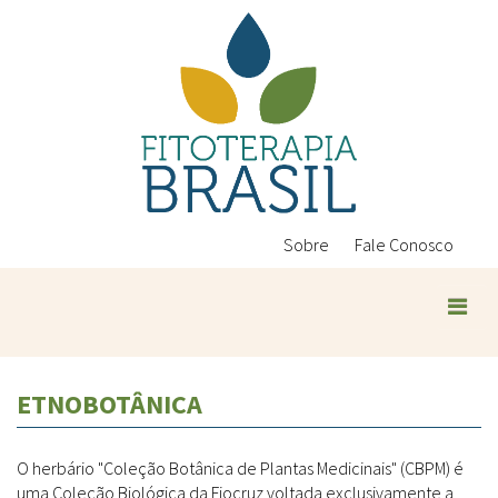
Pular
para
o
conteúdo
principal
Sobre
Fale Conosco
ETNOBOTÂNICA
O herbário "Coleção Botânica de Plantas Medicinais" (CBPM) é
uma Coleção Biológica da Fiocruz voltada exclusivamente a