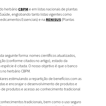
Espécies
Todos
 do herbário
CBPM
e em listas nacionais de plantas
Saúde, englobando tanto listas vigentes como
edicamentos Essenciais) e na
RENISUS
(Plantas
Bases de Dados
Cartilhas
Base de dados
Documentos Oficiais
Especialistas
da seguinte forma: nomes científicos atualizados,
Livros
ção (conforme citados no artigo), estado da
a espécie é citada. O nosso objetivo é que o banco
Periódicos
es no herbário CBPM.
Produções Acadêmicas
ulares estimulando a repartição de benefícios com as
das e encorajar o desenvolvimento de produtos e
Padrões
Todos
to de produtos e acesso ao conhecimento tradicional
Insumos (IFAV)
os conhecimentos tradicionais, bem como o uso seguro