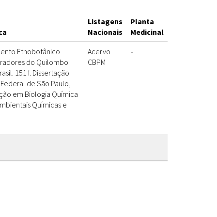
Listagens
Planta
ca
Nacionais
Medicinal
amento Etnobotânico
Acervo
-
moradores do Quilombo
CBPM
sil. 151 f. Dissertação
 Federal de São Paulo,
ão em Biologia Química
 Ambientais Químicas e