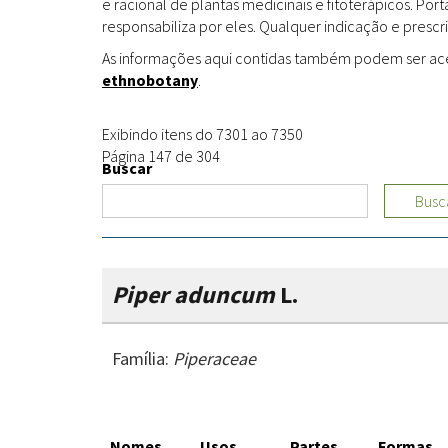
e racional de plantas medicinais e fitoterápicos. Po
responsabiliza por eles. Qualquer indicação e prescri
As informações aqui contidas também podem ser acess
ethnobotany
.
Exibindo itens do 7301 ao 7350
Página 147 de 304
Buscar
Busc
Piper aduncum
L.
Família:
Piperaceae
Nomes
Usos
Partes
Formas