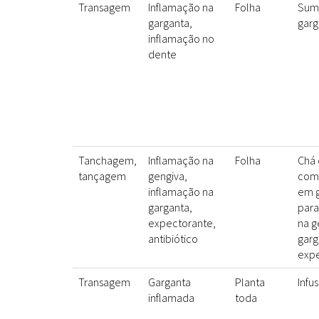
Transagem
Inflamação na
Folha
Sumo
garganta,
garg
inflamação no
dente
Tanchagem,
Inflamação na
Folha
Chá
tançagem
gengiva,
como
inflamação na
em g
garganta,
para
expectorante,
na g
antibiótico
garg
exp
Transagem
Garganta
Planta
Infu
inflamada
toda