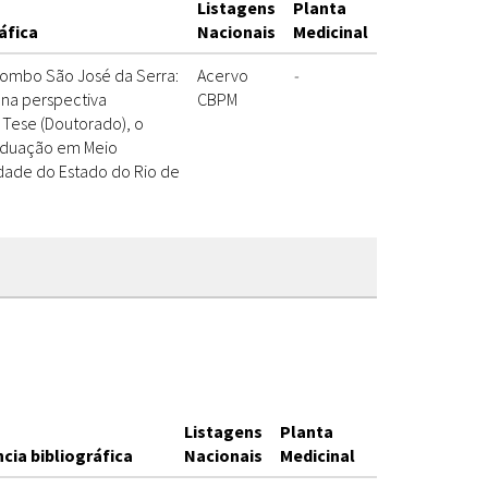
Listagens
Planta
áfica
Nacionais
Medicinal
ilombo São José da Serra:
Acervo
-
na perspectiva
CBPM
. Tese (Doutorado), o
aduação em Meio
dade do Estado do Rio de
Listagens
Planta
cia bibliográfica
Nacionais
Medicinal