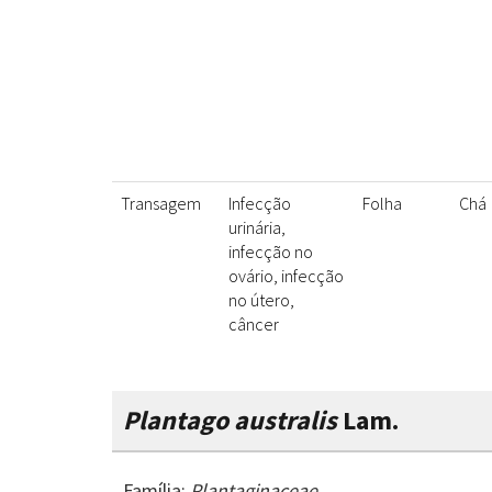
Transagem
Infecção
Folha
Chá
urinária,
infecção no
ovário, infecção
no útero,
câncer
Plantago australis
Lam.
Família:
Plantaginaceae