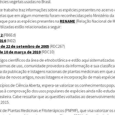
ies vegetais usadas no Brasil.
Doenças & Plantas
Medicinais
te trabalho traz informações sobre as espécies presentes no acervo
uelas que em algum momento foram reconhecidas pelo Ministério da 
Conceitos
staque para as espécies presentes na
RENAME
(Relação Nacional de M
tilizadas estão relacionadas a seguir:
Biblioteca Virtual
 2
(FB6Ed)
014
(IN02)
Botânica
 de 22 de setembro de 2005
(RDC267)
Conservação &
de 10 de março de 2010
(RDC10)
Biodiversidade
gos científicos da área de etnobotânica e estão aqui sistematizadas 
 formas de uso, comunidade provedora da informação e sua classifica
Grupos de Pesquisa
a da publicação e listagens nacionais de plantas medicinais em que 
sa de novos artigos, novas listagens e incorporação de mais espéci
Sementes, Mudas &
Plantas
incípios de Ciência Aberta, espera-se valorizar os conhecimentos pop
das à comprovação dos usos populares de espécies ainda não estuda
Produto & Indústria
rasileira. Cabe ressaltar que as questões voltadas ao desenvolvimen
 2015.
Pessoas & Saberes
l de Plantas Medicinais e Fitoterápicos (PNPMF), que visa valorizar 
Educação & Arte