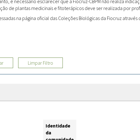
rtanto, é necessário esclarecer que a Fiocruz-CBPM não realiza indi
ção de plantas medicinais e fitoterápicos deve ser realizada por profi
Sites
adas na página oficial das Coleções Biológicas da Fiocruz através d
Etnobotânica
ar
Limpar Filtro
Identidade
da
comunidade