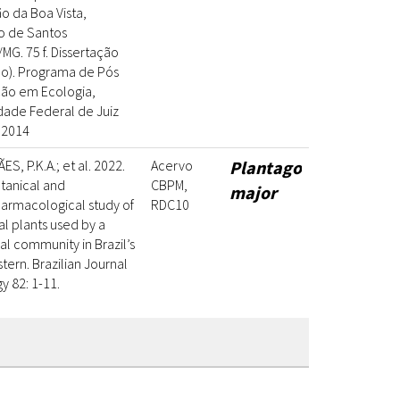
o da Boa Vista,
o de Santos
G. 75 f. Dissertação
do). Programa de Pós
ão em Ecologia,
dade Federal de Juiz
 2014
S, P.K.A.; et al. 2022.
Acervo
Plantago
tanical and
CBPM,
major
armacological study of
RDC10
l plants used by a
nal community in Brazil’s
tern. Brazilian Journal
y 82: 1-11.