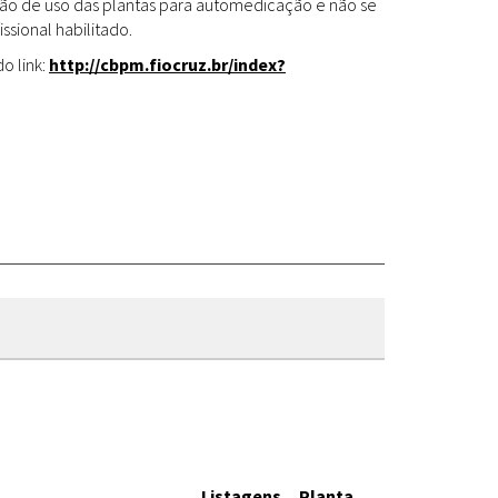
Fitoterápicos
cação de uso das plantas para automedicação e não se
ssional habilitado.
o link:
http://cbpm.fiocruz.br/index?
Listagens
Planta