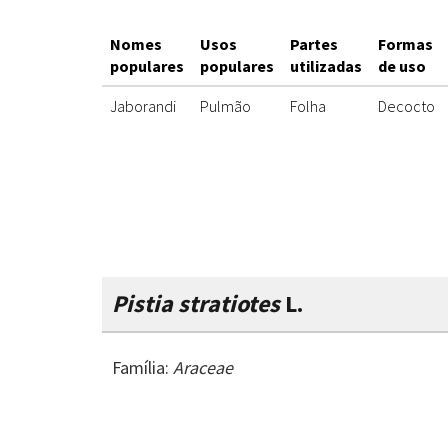
Nomes
Usos
Partes
Formas
populares
populares
utilizadas
de uso
Jaborandi
Pulmão
Folha
Decocto
Pistia stratiotes
L.
Família:
Araceae