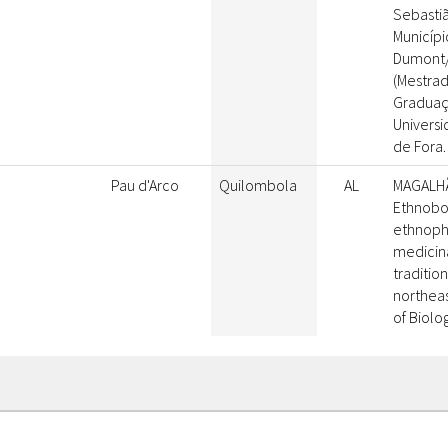
Sebastiã
Municípi
Dumont/M
(Mestra
Graduaç
Universi
de Fora.
Pau d'Arco
Quilombola
AL
MAGALHÃE
Ethnobo
ethnoph
medicina
traditio
northeas
of Biolog