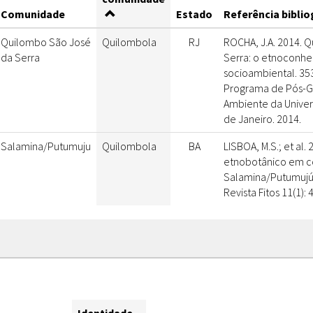
Comunidade
Estado
Referência biblio
Quilombo São José
Quilombola
RJ
ROCHA, J.A. 2014. 
da Serra
Serra: o etnoconhe
socioambiental. 353
Programa de Pós-
Ambiente da Univer
de Janeiro. 2014.
Salamina/Putumuju
Quilombola
BA
LISBOA, M.S.; et al.
etnobotânico em 
Salamina/Putumujú
Revista Fitos 11(1): 