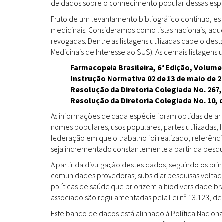
de dados sobre o conhecimento popular dessas espéc
Fruto de um levantamento bibliográfico contínuo, es
medicinais. Consideramos como listas nacionais, aq
revogadas. Dentre as listagens utilizadas cabe o de
Medicinais de Interesse ao SUS). As demais listagens u
Farmacopeia Brasileira, 6ª Edição, Volume
Instrução Normativa 02 de 13 de maio de 2
Resolução da Diretoria Colegiada No. 267,
Resolução da Diretoria Colegiada No. 10, 
As informações de cada espécie foram obtidas de arti
nomes populares, usos populares, partes utilizadas,
federação em que o trabalho foi realizado, referênci
seja incrementado constantemente a partir da pesqui
A partir da divulgação destes dados, seguindo os pr
comunidades provedoras; subsidiar pesquisas volta
políticas de saúde que priorizem a biodiversidade b
associado são regulamentadas pela Lei nº 13.123, de
Este banco de dados está alinhado à Política Naciona