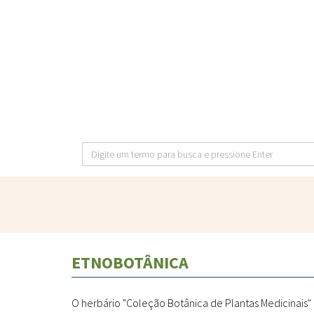
Pular
para
o
conteúdo
principal
Digite
um
termo
para
busca
e
ETNOBOTÂNICA
pressione
Enter
O herbário "Coleção Botânica de Plantas Medicinais