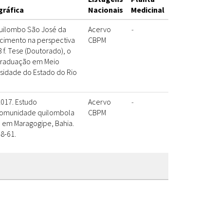
gráfica
Nacionais
Medicinal
Quilombo São José da
Acervo
-
cimento na perspectiva
CBPM
 f. Tese (Doutorado), o
Graduação em Meio
sidade do Estado do Rio
 2017. Estudo
Acervo
-
comunidade quilombola
CBPM
 em Maragogipe, Bahia.
48-61.