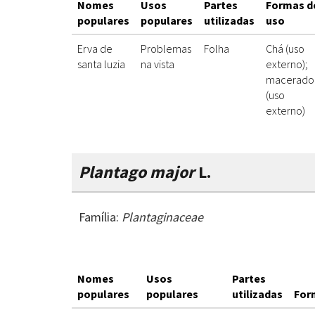
Nomes
Usos
Partes
Formas d
populares
populares
utilizadas
uso
Erva de
Problemas
Folha
Chá (uso
santa luzia
na vista
externo);
macerado
(uso
externo)
Plantago major
L.
Família:
Plantaginaceae
Nomes
Usos
Partes
populares
populares
utilizadas
For