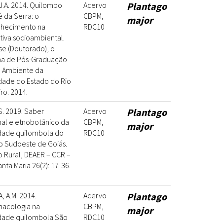
J.A. 2014. Quilombo
Acervo
Plantago
 da Serra: o
CBPM,
major
hecimento na
RDC10
tiva socioambiental.
ese (Doutorado), o
a de Pós-Graduação
 Ambiente da
dade do Estado do Rio
ro. 2014.
.S. 2019. Saber
Acervo
Plantago
nal e etnobotânico da
CBPM,
major
ade quilombola do
RDC10
o Sudoeste de Goiás.
 Rural, DEAER – CCR –
nta Maria 26(2): 17-36.
, A.M. 2014.
Acervo
Plantago
macologia na
CBPM,
major
ade quilombola São
RDC10