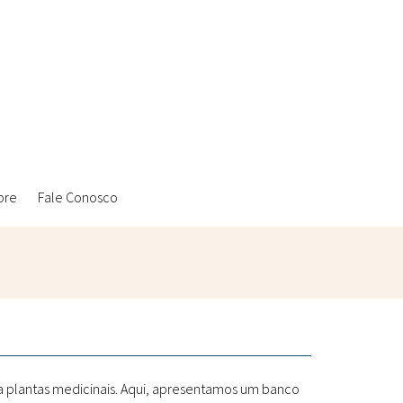
bre
Fale Conosco
Ambientais
Laboratórios Reblados
Sanitárias
Metodologias
 a plantas medicinais. Aqui, apresentamos um banco
Políticas