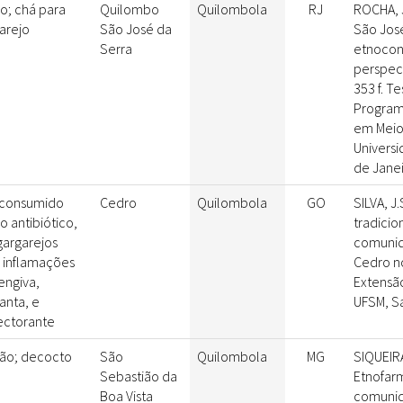
; chá para
Quilombo
Quilombola
RJ
ROCHA, 
arejo
São José da
São José
Serra
etnocon
perspec
353 f. T
Program
em Meio
Universi
de Janei
 consumido
Cedro
Quilombola
GO
SILVA, J
 antibiótico,
tradicio
argarejos
comunid
 inflamações
Cedro n
engiva,
Extensão
anta, e
UFSM, Sa
ectorante
são; decocto
São
Quilombola
MG
SIQUEIRA
Sebastião da
Etnofar
Boa Vista
comunid