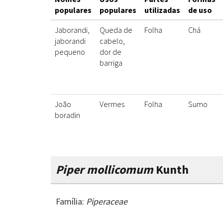
populares
populares
utilizadas
de uso
Jaborandi,
Queda de
Folha
Chá
jaborandi
cabelo,
pequeno
dor de
barriga
João
Vermes
Folha
Sumo
boradin
Piper mollicomum
Kunth
Família:
Piperaceae