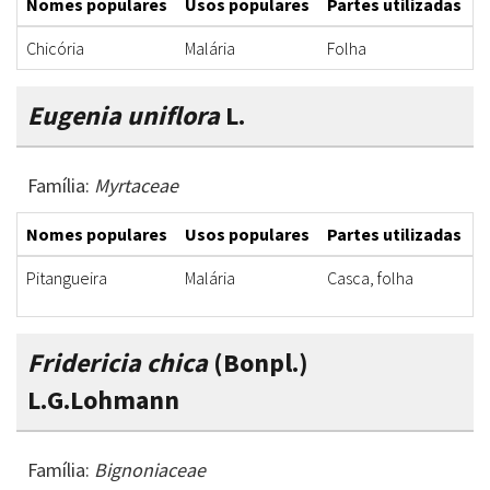
Nomes populares
Usos populares
Partes utilizadas
F
Chicória
Malária
Folha
I
Eugenia uniflora
L.
Família:
Myrtaceae
Nomes populares
Usos populares
Partes utilizadas
F
Pitangueira
Malária
Casca, folha
I
Fridericia chica
(Bonpl.)
L.G.Lohmann
Família:
Bignoniaceae