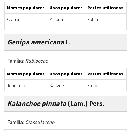
Nomes populares
Usos populares
Partes utilizadas
F
Crajiru
Malária
Folha
I
Genipa americana
L.
Família:
Rubiaceae
Nomes populares
Usos populares
Partes utilizadas
F
Jenipapo
Sangue
Fruto
S
Kalanchoe pinnata
(Lam.) Pers.
Família:
Crassulaceae