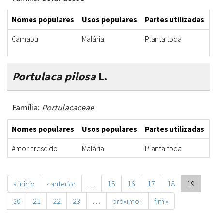
Nomes populares
Usos populares
Partes utilizadas
F
Camapu
Malária
Planta toda
I
Portulaca pilosa
L.
Família:
Portulacaceae
Nomes populares
Usos populares
Partes utilizadas
F
Amor crescido
Malária
Planta toda
I
« início
‹ anterior
…
15
16
17
18
19
20
21
22
23
…
próximo ›
fim »