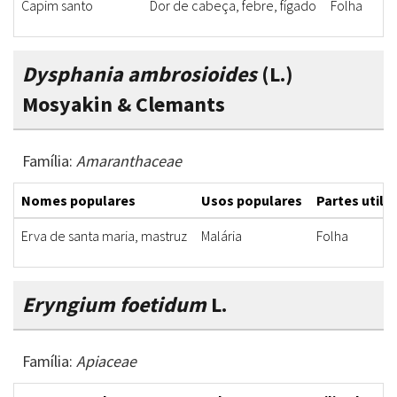
Capim santo
Dor de cabeça, febre, fígado
Folha
Dysphania ambrosioides
(L.)
Mosyakin & Clemants
Família:
Amaranthaceae
Nomes populares
Usos populares
Partes utili
Erva de santa maria, mastruz
Malária
Folha
Eryngium foetidum
L.
Família:
Apiaceae