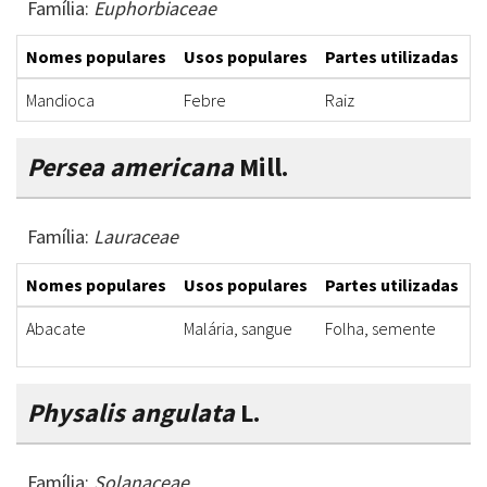
Família:
Euphorbiaceae
Nomes populares
Usos populares
Partes utilizadas
F
Mandioca
Febre
Raiz
F
Persea americana
Mill.
Família:
Lauraceae
Nomes populares
Usos populares
Partes utilizadas
F
Abacate
Malária, sangue
Folha, semente
G
Physalis angulata
L.
Família:
Solanaceae