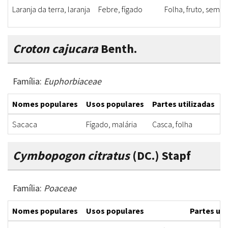
Laranja da terra, laranja
Febre, fígado
Folha, fruto, seme
Croton cajucara
Benth.
Família:
Euphorbiaceae
Nomes populares
Usos populares
Partes utilizadas
F
Sacaca
Fígado, malária
Casca, folha
I
Cymbopogon citratus
(DC.) Stapf
Família:
Poaceae
Nomes populares
Usos populares
Partes uti