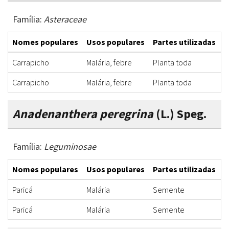
Família:
Asteraceae
Nomes populares
Usos populares
Partes utilizadas
F
Carrapicho
Malária, febre
Planta toda
I
Carrapicho
Malária, febre
Planta toda
I
Anadenanthera peregrina
(L.) Speg.
Família:
Leguminosae
Nomes populares
Usos populares
Partes utilizadas
F
Paricá
Malária
Semente
I
Paricá
Malária
Semente
I