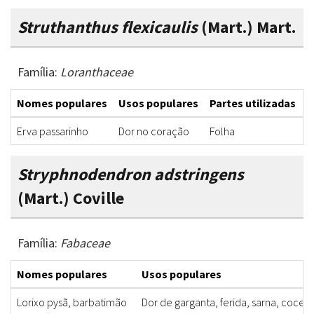
Struthanthus flexicaulis
(Mart.) Mart.
Família:
Loranthaceae
Nomes populares
Usos populares
Partes utilizadas
F
Erva passarinho
Dor no coração
Folha
D
Stryphnodendron adstringens
(Mart.) Coville
Família:
Fabaceae
Nomes populares
Usos populares
Lorixo pysã, barbatimão
Dor de garganta, ferida, sarna, coceir