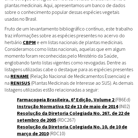
plantas medicinais. Aqui, apresentamos um banco de dados
sobre o conhecimento popular dessas espécies vegetais
usadas no Brasil.
Fruto de um levantamento bibliográfico contínuo, este trabalho
traz informações sobre as espécies presentes no acervo do
herbário
CBPM
e em listas nacionais de plantas medicinais.
Consideramos como listas nacionais, aquelas que em algum
momento foram reconhecidas pelo Ministério da Saúde,
englobando tanto listas vigentes como revogadas. Dentre as
listagens utilizadas cabe o destaque para as espécies presentes
na
RENAME
(Relação Nacional de Medicamentos Essenciais) e
na
RENISUS
(Plantas Medicinais de Interesse ao SUS). As demais
listagens utilizadas estão relacionadas a seguir:
Farmacopeia Brasileira, 6ª Edição, Volume 2
(FB6Ed)
Instrução Normativa 02 de 13 de maio de 2014
(IN02)
Resolução da Diretoria Colegiada No. 267, de 22 de
setembro de 2005
(RDC267)
Resolução da Diretoria Colegiada No. 10, de 10 de
março de 2010
(RDC10)