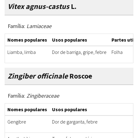
Vitex agnus-castus
L.
Família:
Lamiaceae
Nomes populares
Usos populares
Partes util
Liamba, limba
Dor de barriga, gripe, febre
Folha
Zingiber officinale
Roscoe
Família:
Zingiberaceae
Nomes populares
Usos populares
Gengibre
Dor de garganta, febre