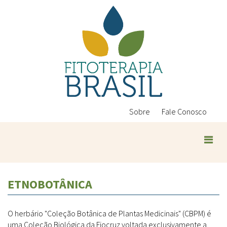
Pular
para
o
conteúdo
principal
Sobre
Fale Conosco
ETNOBOTÂNICA
O herbário "Coleção Botânica de Plantas Medicinais" (CBPM) é
uma Coleção Biológica da Fiocruz voltada exclusivamente a