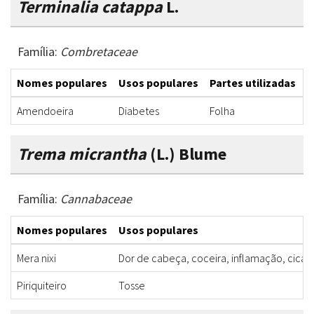
Terminalia catappa
L.
Família:
Combretaceae
Nomes populares
Usos populares
Partes utilizadas
F
Amendoeira
Diabetes
Folha
D
Trema micrantha
(L.) Blume
Família:
Cannabaceae
Nomes populares
Usos populares
Mera nixi
Dor de cabeça, coceira, inflamação, cicatr
Piriquiteiro
Tosse