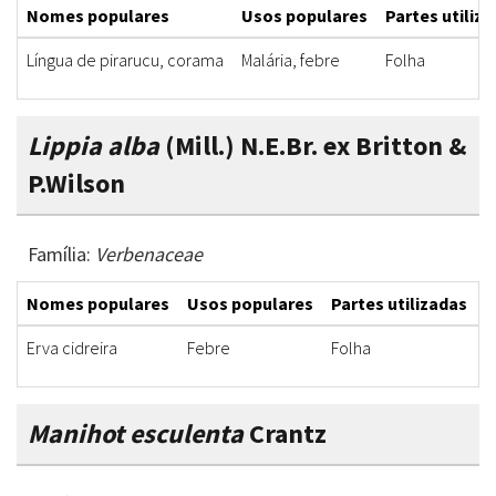
Nomes populares
Usos populares
Partes utiliz
Língua de pirarucu, corama
Malária, febre
Folha
Lippia alba
(Mill.) N.E.Br. ex Britton &
P.Wilson
Família:
Verbenaceae
Nomes populares
Usos populares
Partes utilizadas
F
Erva cidreira
Febre
Folha
I
Manihot esculenta
Crantz