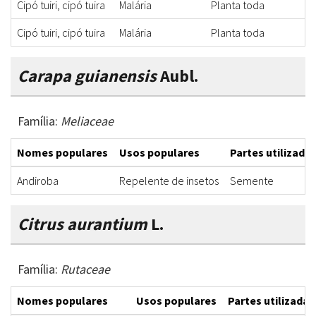
Cipó tuiri, cipó tuira
Malária
Planta toda
I
Cipó tuiri, cipó tuira
Malária
Planta toda
I
Carapa guianensis
Aubl.
Família:
Meliaceae
Nomes populares
Usos populares
Partes utilizada
Andiroba
Repelente de insetos
Semente
Citrus aurantium
L.
Família:
Rutaceae
Nomes populares
Usos populares
Partes utilizadas