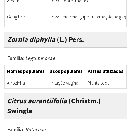
Amatha kiki
Tosse, febre, malária
Gengibre
Tosse, diarreia, gripe, inflamação na garga
Zornia diphylla
(L.) Pers.
Família:
Leguminosae
Nomes populares
Usos populares
Partes utilizadas
F
Arrozinha
Irritação vaginal
Planta toda
D
Citrus aurantiifolia
(Christm.)
Swingle
Família:
Rutaceae