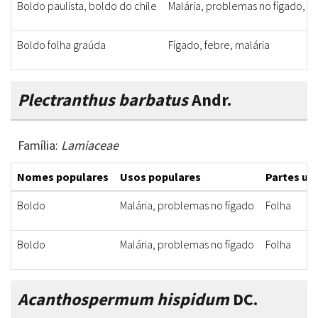
Boldo paulista, boldo do chile
Malária, problemas no fígado, r
Boldo folha graúda
Fígado, febre, malária
Plectranthus barbatus
Andr.
Família:
Lamiaceae
Nomes populares
Usos populares
Partes uti
Boldo
Malária, problemas no fígado
Folha
Boldo
Malária, problemas no fígado
Folha
Acanthospermum hispidum
DC.