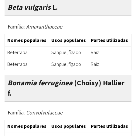
Beta vulgaris
L.
Família:
Amaranthaceae
Nomes populares
Usos populares
Partes utilizadas
F
Beterraba
Sangue, fígado
Raiz
I
Beterraba
Sangue, fígado
Raiz
I
Bonamia ferruginea
(Choisy) Hallier
f.
Família:
Convolvulaceae
Nomes populares
Usos populares
Partes utilizadas
F