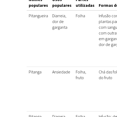
populares
populares
utilizadas
Formas d
Pitangueira
Diarreia,
Folha
Infusão co
dor de
plantas pa
garganta
com sangue
com outras
em gargar
dor de gar
Pitanga
Ansiedade
Folha,
Chá das fo
fruto
do fruto
Pitanga
Diarreia,
Folha
Infusão; d