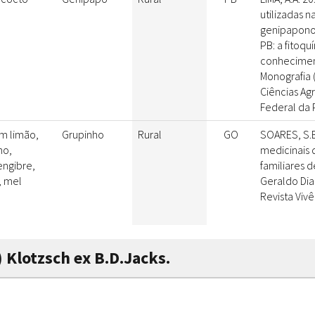
utilizadas 
genipapono
PB: a fitoq
conheciment
Monografia 
Ciências Agr
Federal da P
m limão,
Grupinho
Rural
GO
SOARES, S.B.
ho,
medicinais 
engibre,
familiares 
, mel
Geraldo Dia
Revista Vivê
 Klotzsch ex B.D.Jacks.