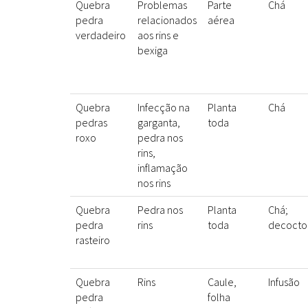
Quebra
Problemas
Parte
Chá
pedra
relacionados
aérea
verdadeiro
aos rins e
bexiga
Quebra
Infecção na
Planta
Chá
pedras
garganta,
toda
roxo
pedra nos
rins,
inflamação
nos rins
Quebra
Pedra nos
Planta
Chá;
pedra
rins
toda
decocto
rasteiro
Quebra
Rins
Caule,
Infusão
pedra
folha