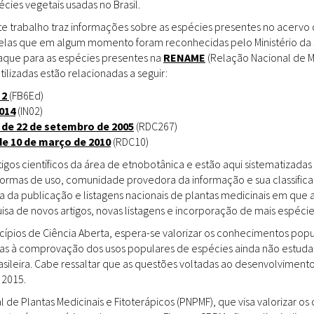
ies vegetais usadas no Brasil.
Doenças & Plantas
Medicinais
te trabalho traz informações sobre as espécies presentes no acervo
uelas que em algum momento foram reconhecidas pelo Ministério da 
Conceitos
staque para as espécies presentes na
RENAME
(Relação Nacional de M
tilizadas estão relacionadas a seguir:
Biblioteca Virtual
 2
(FB6Ed)
014
(IN02)
Botânica
 de 22 de setembro de 2005
(RDC267)
Conservação &
de 10 de março de 2010
(RDC10)
Biodiversidade
gos científicos da área de etnobotânica e estão aqui sistematizadas 
 formas de uso, comunidade provedora da informação e sua classifica
Grupos de Pesquisa
a da publicação e listagens nacionais de plantas medicinais em que 
sa de novos artigos, novas listagens e incorporação de mais espéci
Sementes, Mudas &
Plantas
incípios de Ciência Aberta, espera-se valorizar os conhecimentos pop
das à comprovação dos usos populares de espécies ainda não estuda
Produto & Indústria
rasileira. Cabe ressaltar que as questões voltadas ao desenvolvimen
 2015.
Pessoas & Saberes
l de Plantas Medicinais e Fitoterápicos (PNPMF), que visa valorizar 
Educação & Arte