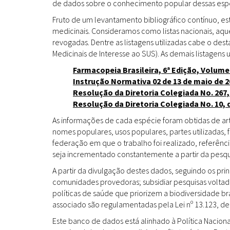
de dados sobre o conhecimento popular dessas espéc
Fruto de um levantamento bibliográfico contínuo, es
medicinais. Consideramos como listas nacionais, aq
revogadas. Dentre as listagens utilizadas cabe o de
Medicinais de Interesse ao SUS). As demais listagens u
Farmacopeia Brasileira, 6ª Edição, Volume
Instrução Normativa 02 de 13 de maio de 2
Resolução da Diretoria Colegiada No. 267,
Resolução da Diretoria Colegiada No. 10, 
As informações de cada espécie foram obtidas de arti
nomes populares, usos populares, partes utilizadas,
federação em que o trabalho foi realizado, referênci
seja incrementado constantemente a partir da pesqui
A partir da divulgação destes dados, seguindo os pr
comunidades provedoras; subsidiar pesquisas volta
políticas de saúde que priorizem a biodiversidade b
associado são regulamentadas pela Lei nº 13.123, de
Este banco de dados está alinhado à Política Naciona