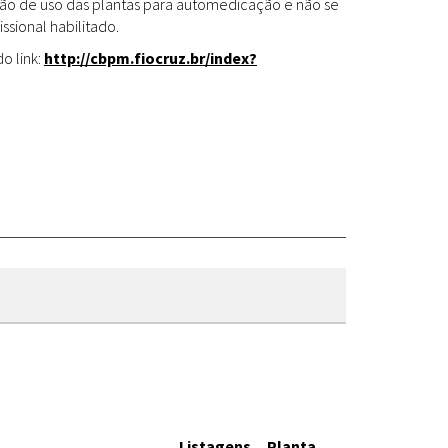
Fitoterápicos
cação de uso das plantas para automedicação e não se
ssional habilitado.
o link:
http://cbpm.fiocruz.br/index?
Listagens
Planta