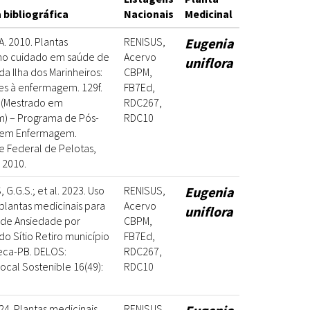
 bibliográfica
Nacionais
Medicinal
. 2010. Plantas
RENISUS,
Eugenia
 no cuidado em saúde de
Acervo
uniflora
a Ilha dos Marinheiros:
CBPM,
es à enfermagem. 129f.
FB7Ed,
 (Mestrado em
RDC267,
) – Programa de Pós-
RDC10
 em Enfermagem.
e Federal de Pelotas,
 2010.
G.G.S.; et al. 2023. Uso
RENISUS,
Eugenia
plantas medicinais para
Acervo
uniflora
 de Ansiedade por
CBPM,
o Sítio Retiro município
FB7Ed,
eca-PB. DELOS:
RDC267,
ocal Sostenible 16(49):
RDC10
024. Plantas medicinais
RENISUS,