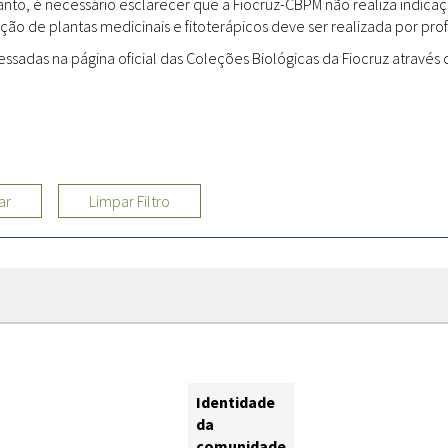
rtanto, é necessário esclarecer que a Fiocruz-CBPM não realiza indi
ção de plantas medicinais e fitoterápicos deve ser realizada por profi
Sites
adas na página oficial das Coleções Biológicas da Fiocruz através d
Etnobotânica
ar
Limpar Filtro
Identidade
da
comunidade