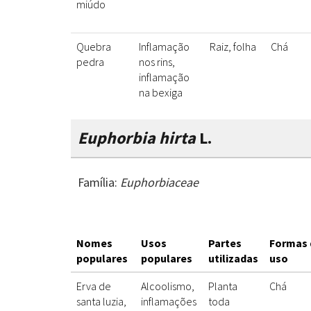
miúdo
Quebra
Inflamação
Raiz, folha
Chá
pedra
nos rins,
inflamação
na bexiga
Euphorbia hirta
L.
Família:
Euphorbiaceae
Nomes
Usos
Partes
Formas 
populares
populares
utilizadas
uso
Erva de
Alcoolismo,
Planta
Chá
santa luzia,
inflamações
toda