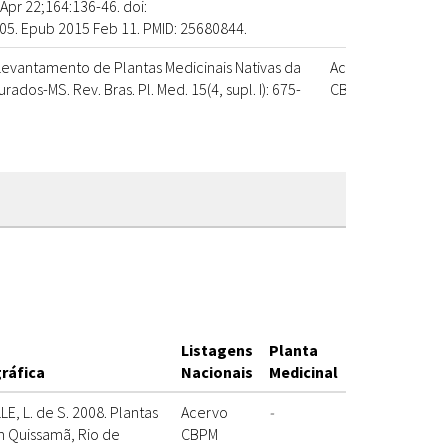
pr 22;164:136-46. doi:
005. Epub 2015 Feb 11. PMID: 25680844.
. Levantamento de Plantas Medicinais Nativas da
Acervo
-
dos-MS. Rev. Bras. Pl. Med. 15(4, supl. I): 675-
CBPM
Listagens
Planta
gráfica
Nacionais
Medicinal
E, L. de S. 2008. Plantas
Acervo
-
m Quissamã, Rio de
CBPM