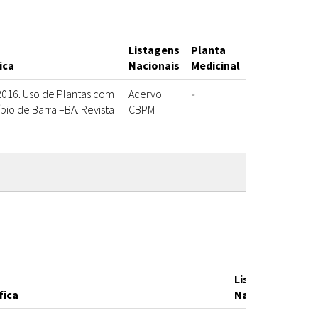
Listagens
Planta
ica
Nacionais
Medicinal
 2016. Uso de Plantas com
Acervo
-
ípio de Barra –BA. Revista
CBPM
Listagens
Pla
fica
Nacionais
Med