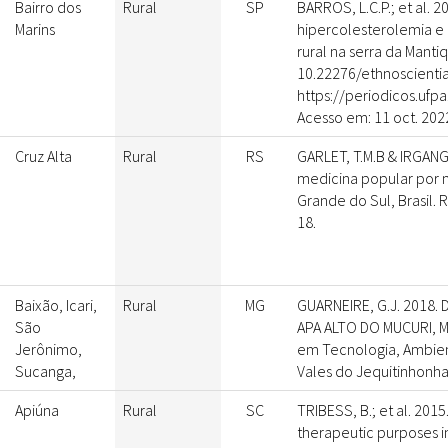
Bairro dos
Rural
SP
BARROS, L.C.P.; et al. 
Marins
hipercolesterolemia e
rural na serra da Mantiqu
10.22276/ethnoscientia
https://periodicos.ufp
Acesso em: 11 oct. 202
Cruz Alta
Rural
RS
GARLET, T.M.B & IRGANG,
medicina popular por m
Grande do Sul, Brasil. R
18.
Baixão, Icari,
Rural
MG
GUARNEIRE, G.J. 2018.
São
APA ALTO DO MUCURI, MG
Jerônimo,
em Tecnologia, Ambien
Sucanga,
Vales do Jequitinhonha 
Apiúna
Rural
SC
TRIBESS, B.; et al. 2015
therapeutic purposes in