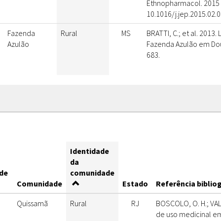
Ethnopharmacol. 2015 A
10.1016/j.jep.2015.02.
Fazenda
Rural
MS
BRATTI, C.; et al. 2013
Azulão
Fazenda Azulão em Doura
683.
Identidade
da
de
comunidade
Comunidade
Estado
Referência biblio
Quissamã
Rural
RJ
BOSCOLO, O. H.; VALL
de uso medicinal e