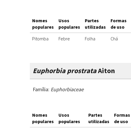
Nomes
Usos
Partes
Formas
populares
populares
utilizadas
de uso
Pitomba
Febre
Folha
Chá
Euphorbia prostrata
Aiton
Família:
Euphorbiaceae
Nomes
Usos
Partes
Formas
populares
populares
utilizadas
de uso