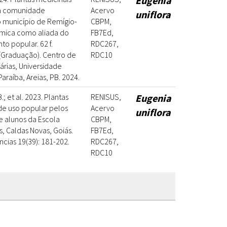
Eugenia
na comunidade
Acervo
uniflora
 município de Remígio-
CBPM,
uímica como aliada do
FB7Ed,
o popular. 62 f.
RDC267,
(Graduação). Centro de
RDC10
árias, Universidade
araíba, Areias, PB. 2024.
; et al. 2023. Plantas
RENISUS,
Eugenia
de uso popular pelos
Acervo
uniflora
de alunos da Escola
CBPM,
s, Caldas Novas, Goiás.
FB7Ed,
ncias 19(39): 181-202.
RDC267,
RDC10