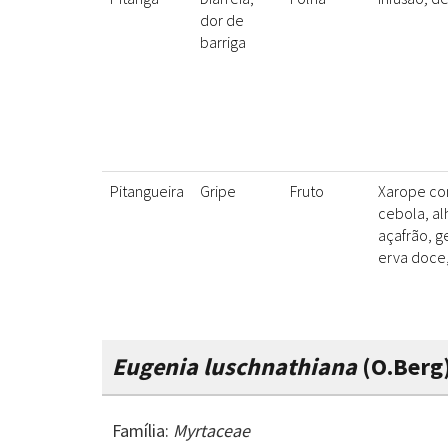
dor de
barriga
Pitangueira
Gripe
Fruto
Xarope co
cebola, al
açafrão, g
erva doce
Eugenia luschnathiana
(O.Berg)
Família:
Myrtaceae