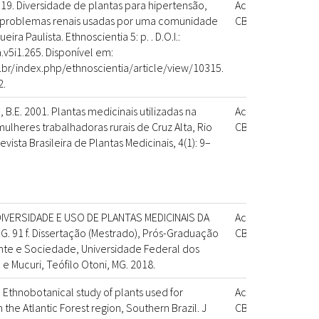
2019. Diversidade de plantas para hipertensão,
Acervo
-
 problemas renais usadas por uma comunidade
CBPM
eira Paulista. Ethnoscientia 5: p. . D.O.I.:
.v5i1.265. Disponível em:
a.br/index.php/ethnoscientia/article/view/10315.
2.
 B.E. 2001. Plantas medicinais utilizadas na
Acervo
-
ulheres trabalhadoras rurais de Cruz Alta, Rio
CBPM
evista Brasileira de Plantas Medicinais, 4(1): 9–
 DIVERSIDADE E USO DE PLANTAS MEDICINAIS DA
Acervo
-
. 91 f. Dissertação (Mestrado), Prós-Graduação
CBPM
te e Sociedade, Universidade Federal dos
e Mucuri, Teófilo Otoni, MG. 2018.
. Ethnobotanical study of plants used for
Acervo
-
 the Atlantic Forest region, Southern Brazil. J
CBPM