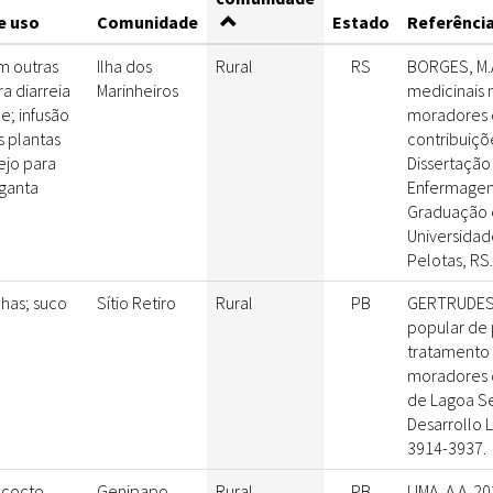
e uso
Comunidade
Estado
Referência
m outras
Ilha dos
Rural
RS
BORGES, M.A
ra diarreia
Marinheiros
medicinais
; infusão
moradores d
 plantas
contribuiçõ
ejo para
Dissertação
ganta
Enfermagem
Graduação
Universidad
Pelotas, RS.
lhas; suco
Sítio Retiro
Rural
PB
GERTRUDES, 
popular de 
tratamento
moradores d
de Lagoa S
Desarrollo L
3914-3937.
ecocto
Genipapo
Rural
PB
LIMA, A.A. 2