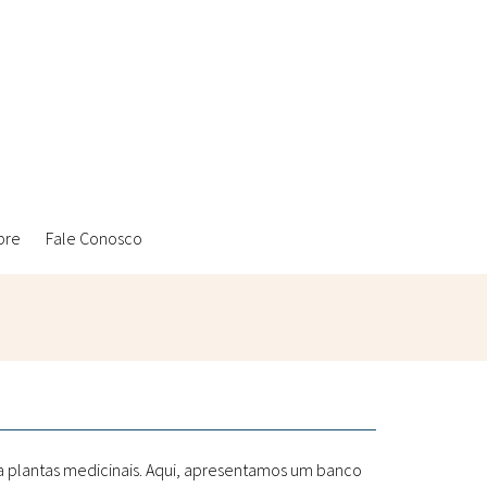
bre
Fale Conosco
Ambientais
Laboratórios Reblados
Sanitárias
Metodologias
 a plantas medicinais. Aqui, apresentamos um banco
Políticas