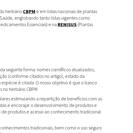
Espécies
Todos
 do herbário
CBPM
e em listas nacionais de plantas
Saúde, englobando tanto listas vigentes como
edicamentos Essenciais) e na
RENISUS
(Plantas
Bases de Dados
Cartilhas
Base de dados
Documentos Oficiais
Especialistas
da seguinte forma: nomes científicos atualizados,
Livros
ção (conforme citados no artigo), estado da
a espécie é citada. O nosso objetivo é que o banco
Periódicos
es no herbário CBPM.
Produções Acadêmicas
ulares estimulando a repartição de benefícios com as
das e encorajar o desenvolvimento de produtos e
Padrões
Todos
to de produtos e acesso ao conhecimento tradicional
Insumos (IFAV)
os conhecimentos tradicionais, bem como o uso seguro