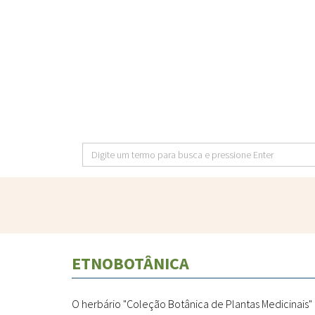
Pular
para
o
conteúdo
principal
Digite
um
termo
para
busca
e
ETNOBOTÂNICA
pressione
Enter
O herbário "Coleção Botânica de Plantas Medicinais