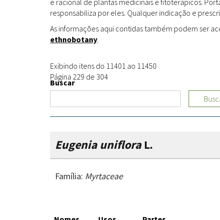
e racional de plantas medicinais e fitoterápicos. Po
responsabiliza por eles. Qualquer indicação e prescri
As informações aqui contidas também podem ser acess
ethnobotany
.
Exibindo itens do 11401 ao 11450
Página 229 de 304
Buscar
Busc
Eugenia uniflora
L.
Família:
Myrtaceae
Nomes
Usos
Partes