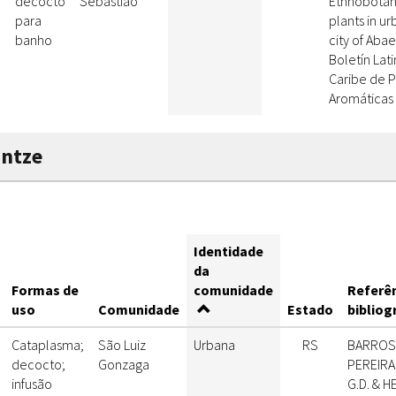
decocto
Sebastião
Ethnobotani
para
plants in u
banho
city of Abae
Boletín Lat
Caribe de P
Aromáticas 
untze
Identidade
da
Formas de
comunidade
Referê
uso
Comunidade
Estado
bibliog
Cataplasma;
São Luiz
Urbana
RS
BARROS 
decocto;
Gonzaga
PEREIRA 
infusão
G.D. & H