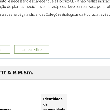
rtanto, é necessário esclarecer que a Fiocruz-CBPM não realiza indi
ção de plantas medicinais e fitoterápicos deve ser realizada por profi
Sites
adas na página oficial das Coleções Biológicas da Fiocruz através d
Etnobotânica
ar
Limpar Filtro
rtt & R.M.Sm.
Identidade
da
Formas
comunidade