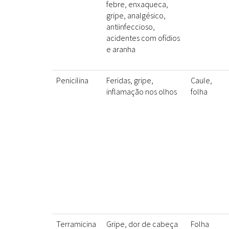
febre, enxaqueca,
gripe, analgésico,
antiinfeccioso,
acidentes com ofídios
e aranha
Penicilina
Feridas, gripe,
Caule,
inflamação nos olhos
folha
Terramicina
Gripe, dor de cabeça
Folha