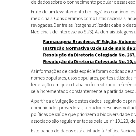
de dados sobre o conhecimento popular dessas espéc
Fruto de um levantamento bibliográfico contínuo, es
medicinais. Consideramos como listas nacionais, aq
revogadas. Dentre as listagens utilizadas cabe o de
Medicinais de Interesse ao SUS). As demais listagens u
Farmacopeia Brasileira, 6ª Edição, Volume
Instrução Normativa 02 de 13 de maio de 2
Resolução da Diretoria Colegiada No. 267,
Resolução da Diretoria Colegiada No. 10, 
As informações de cada espécie foram obtidas de arti
nomes populares, usos populares, partes utilizadas,
federação em que o trabalho foi realizado, referênci
seja incrementado constantemente a partir da pesqui
A partir da divulgação destes dados, seguindo os pr
comunidades provedoras; subsidiar pesquisas volta
políticas de saúde que priorizem a biodiversidade b
associado são regulamentadas pela Lei nº 13.123, de
Este banco de dados está alinhado à Política Naciona