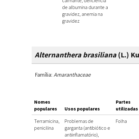
calmante, deficiência
de albumina durante a
gravidez, anemia na
gravidez
Alternanthera brasiliana
(L.) K
Família:
Amaranthaceae
Nomes
Partes
populares
Usos populares
utilizadas
Terramicina,
Problemas de
Folha
penicilina
garganta (antibiótico e
antiinflamatório),