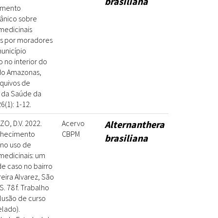
brasiliana
imento
ânico sobre
medicinais
as por moradores
unicípio
o no interior do
do Amazonas,
Arquivos de
s da Saúde da
6(1): 1-12.
O, D.V. 2022.
Acervo
Alternanthera
nhecimento
CBPM
brasiliana
 no uso de
medicinais: um
e caso no bairro
eira Alvarez, São
S. 78 f. Trabalho
lusão de curso
lado).