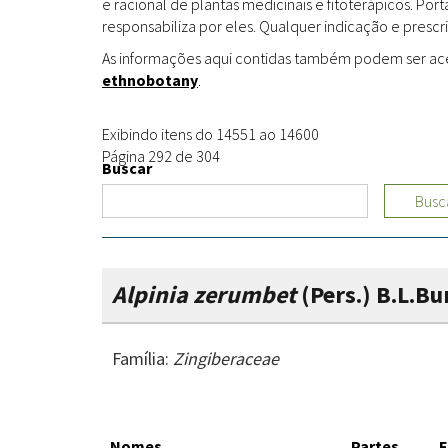
e racional de plantas medicinais e fitoterápicos. Po
responsabiliza por eles. Qualquer indicação e prescri
As informações aqui contidas também podem ser acess
ethnobotany
.
Exibindo itens do 14551 ao 14600
Página 292 de 304
Buscar
Busc
Alpinia zerumbet
(Pers.) B.L.Bu
Família:
Zingiberaceae
Nomes
Partes