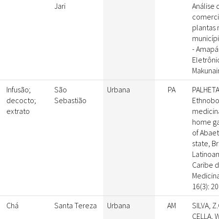
Jari
Análise 
comerci
plantas 
municípi
- Amapá 
Eletrôni
Makunai
Infusão;
São
Urbana
PA
PALHETA, 
decocto;
Sebastião
Ethnobot
extrato
medicina
home gar
of Abaet
state, Br
Latinoa
Caribe d
Medicina
16(3): 2
Chá
Santa Tereza
Urbana
AM
SILVA, Z.
CELLA, W