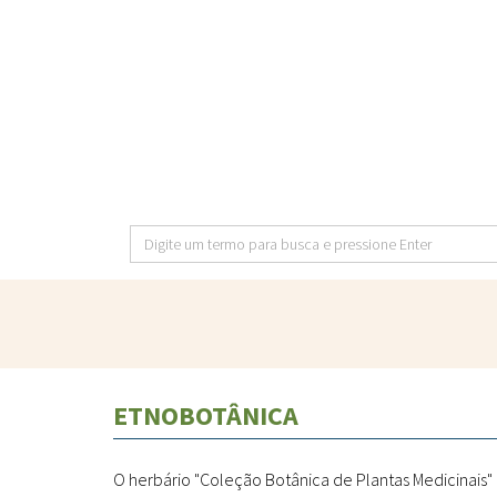
Pular
para
o
conteúdo
principal
Digite
um
termo
para
busca
e
ETNOBOTÂNICA
pressione
Enter
O herbário "Coleção Botânica de Plantas Medicinais