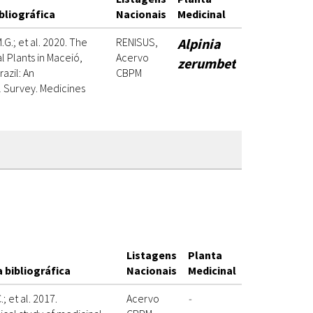
bliográfica
Nacionais
Medicinal
G.; et al. 2020. The
RENISUS,
Alpinia
l Plants in Maceió,
Acervo
zerumbet
azil: An
CBPM
 Survey. Medicines
Listagens
Planta
 bibliográfica
Nacionais
Medicinal
.; et al. 2017.
Acervo
-