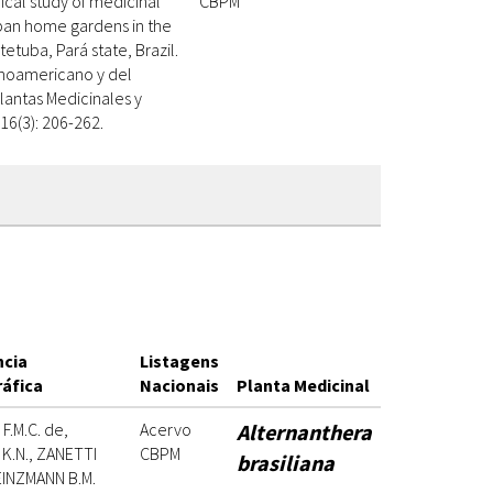
cal study of medicinal
CBPM
rban home gardens in the
tetuba, Pará state, Brazil.
inoamericano y del
lantas Medicinales y
16(3): 206-262.
ncia
Listagens
ráfica
Nacionais
Planta Medicinal
F.M.C. de,
Acervo
Alternanthera
K.N., ZANETTI
CBPM
brasiliana
EINZMANN B.M.