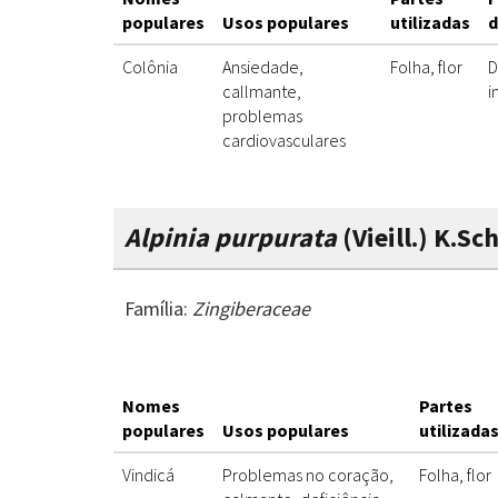
populares
Usos populares
utilizadas
d
Colônia
Ansiedade,
Folha, flor
D
callmante,
i
problemas
cardiovasculares
Alpinia purpurata
(Vieill.) K.Sc
Família:
Zingiberaceae
Nomes
Partes
populares
Usos populares
utilizada
Vindicá
Problemas no coração,
Folha, flor