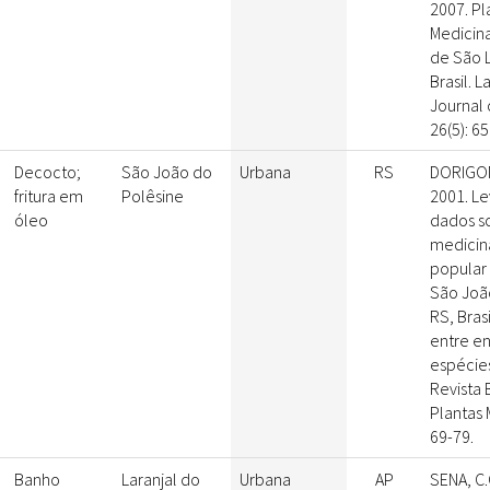
2007. Pl
Medicina
de São L
Brasil. 
Journal
26(5): 6
Decocto;
São João do
Urbana
RS
DORIGONI,
fritura em
Polêsine
2001. L
óleo
dados s
medicin
popular
São Joã
RS, Brasi
entre e
espécies
Revista 
Plantas 
69-79.
Banho
Laranjal do
Urbana
AP
SENA, C.C