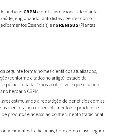
Espécies
Todos
 do herbário
CBPM
e em listas nacionais de plantas
Saúde, englobando tanto listas vigentes como
edicamentos Essenciais) e na
RENISUS
(Plantas
Bases de Dados
Cartilhas
Base de dados
Documentos Oficiais
Especialistas
da seguinte forma: nomes científicos atualizados,
Livros
ção (conforme citados no artigo), estado da
a espécie é citada. O nosso objetivo é que o banco
Periódicos
es no herbário CBPM.
Produções Acadêmicas
ulares estimulando a repartição de benefícios com as
das e encorajar o desenvolvimento de produtos e
Padrões
Todos
to de produtos e acesso ao conhecimento tradicional
Insumos (IFAV)
os conhecimentos tradicionais, bem como o uso seguro