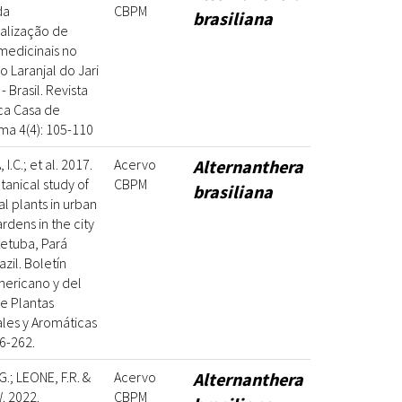
da
CBPM
brasiliana
alização de
medicinais no
o Laranjal do Jari
- Brasil. Revista
ca Casa de
ma 4(4): 105-110
I.C.; et al. 2017.
Acervo
Alternanthera
anical study of
CBPM
brasiliana
l plants in urban
dens in the city
etuba, Pará
azil. Boletín
mericano y del
e Plantas
les y Aromáticas
06-262.
G.; LEONE, F.R. &
Acervo
Alternanthera
. 2022.
CBPM