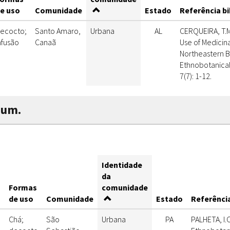
e uso
Comunidade
Estado
Referência bi
ecocto;
Santo Amaro,
Urbana
AL
CERQUEIRA, T.M.
nfusão
Canaã
Use of Medicina
Northeastern Br
Ethnobotanical
7(7): 1-12.
hum.
Identidade
da
Formas
comunidade
s
de uso
Comunidade
Estado
Referência
Chá;
São
Urbana
PA
PALHETA, I.C