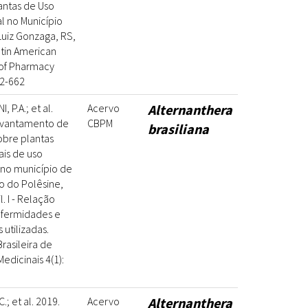
antas de Uso
l no Município
uiz Gonzaga, RS,
Latin American
 of Pharmacy
52-662
 P.A.; et al.
Acervo
Alternanthera
evantamento de
CBPM
brasiliana
obre plantas
ais de uso
 no município de
o do Polêsine,
l. I - Relação
nfermidades e
 utilizadas.
Brasileira de
Medicinais 4(1):
.; et al. 2019.
Acervo
Alternanthera