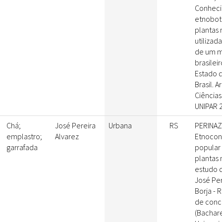
Conhec
etnobot
plantas 
utilizad
de um m
brasileir
Estado 
Brasil. 
Ciência
UNIPAR 2
Chá;
José Pereira
Urbana
RS
PERINAZZ
emplastro;
Alvarez
Etnoco
garrafada
popular
plantas 
estudo d
José Per
Borja - R
de conc
(Bachare