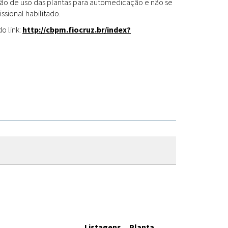
Fitoterápicos
cação de uso das plantas para automedicação e não se
ssional habilitado.
o link:
http://cbpm.fiocruz.br/index?
Listagens
Planta