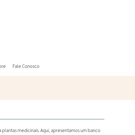
bre
Fale Conosco
Ambientais
Laboratórios Reblados
Sanitárias
Metodologias
 a plantas medicinais. Aqui, apresentamos um banco
Políticas