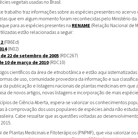
ies vegetais usadas no Brasil.
Doenças & Plantas
Medicinais
te trabalho traz informações sobre as espécies presentes no acervo
uelas que em algum momento foram reconhecidas pelo Ministério da 
Conceitos
staque para as espécies presentes na
RENAME
(Relação Nacional de M
tilizadas estão relacionadas a seguir:
Biblioteca Virtual
 2
(FB6Ed)
014
(IN02)
Botânica
 de 22 de setembro de 2005
(RDC267)
Conservação &
de 10 de março de 2010
(RDC10)
Biodiversidade
gos científicos da área de etnobotânica e estão aqui sistematizadas 
 formas de uso, comunidade provedora da informação e sua classifica
Grupos de Pesquisa
a da publicação e listagens nacionais de plantas medicinais em que 
sa de novos artigos, novas listagens e incorporação de mais espéci
Sementes, Mudas &
Plantas
incípios de Ciência Aberta, espera-se valorizar os conhecimentos pop
das à comprovação dos usos populares de espécies ainda não estuda
Produto & Indústria
rasileira. Cabe ressaltar que as questões voltadas ao desenvolvimen
 2015.
Pessoas & Saberes
l de Plantas Medicinais e Fitoterápicos (PNPMF), que visa valorizar 
Educação & Arte