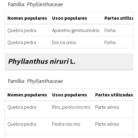
Família:
Phyllanthaceae
Nomes populares
Usos populares
Partes utilizad
Quebra pedra
Aparelho genitourinário
Folha
Quebra pedra
Dor na urina
Folha
Phyllanthus niruri
L.
Família:
Phyllanthaceae
Nomes populares
Usos populares
Partes utilizadas
Quebra pedra
Rins, pedra nos rins
Parte aérea
Quebra pedra
Pedra nos rins
Parte aérea