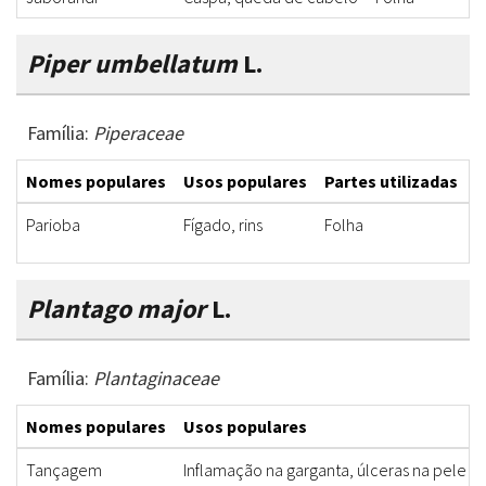
Piper umbellatum
L.
Família:
Piperaceae
Nomes populares
Usos populares
Partes utilizadas
F
Parioba
Fígado, rins
Folha
C
Plantago major
L.
Família:
Plantaginaceae
Nomes populares
Usos populares
Tançagem
Inflamação na garganta, úlceras na pele