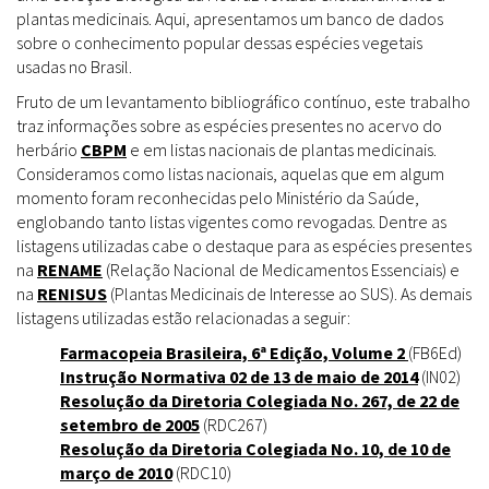
plantas medicinais. Aqui, apresentamos um banco de dados
sobre o conhecimento popular dessas espécies vegetais
usadas no Brasil.
Fruto de um levantamento bibliográfico contínuo, este trabalho
traz informações sobre as espécies presentes no acervo do
herbário
CBPM
e em listas nacionais de plantas medicinais.
Consideramos como listas nacionais, aquelas que em algum
momento foram reconhecidas pelo Ministério da Saúde,
englobando tanto listas vigentes como revogadas. Dentre as
listagens utilizadas cabe o destaque para as espécies presentes
na
RENAME
(Relação Nacional de Medicamentos Essenciais) e
na
RENISUS
(Plantas Medicinais de Interesse ao SUS). As demais
listagens utilizadas estão relacionadas a seguir:
Farmacopeia Brasileira, 6ª Edição, Volume 2
(FB6Ed)
Instrução Normativa 02 de 13 de maio de 2014
(IN02)
Resolução da Diretoria Colegiada No. 267, de 22 de
setembro de 2005
(RDC267)
Resolução da Diretoria Colegiada No. 10, de 10 de
março de 2010
(RDC10)