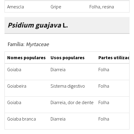
Amescla
Gripe
Folha, resina
C
Psidium guajava
L.
Família:
Myrtaceae
Nomes populares
Usos populares
Partes utilizada
Goiaba
Diarreia
Folha
Goiabeira
Sistema digestivo
Folha
Goiaba
Diarreia, dor de dente
Folha
Goiaba branca
Diarreia
Folha