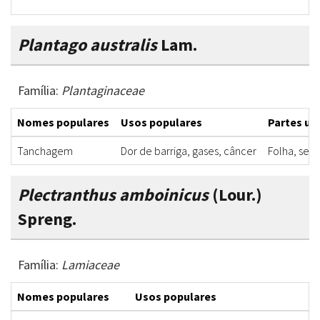
Plantago australis
Lam.
Família:
Plantaginaceae
Nomes populares
Usos populares
Partes uti
Tanchagem
Dor de barriga, gases, câncer
Folha, sem
Plectranthus amboinicus
(Lour.)
Spreng.
Família:
Lamiaceae
Nomes populares
Usos populares