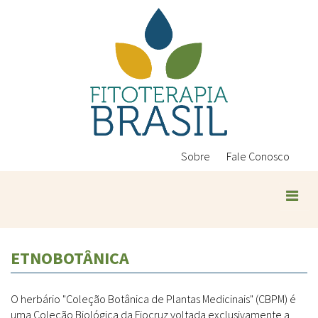
Pular
para
o
conteúdo
principal
Sobre
Fale Conosco
ETNOBOTÂNICA
O herbário "Coleção Botânica de Plantas Medicinais" (CBPM) é
uma Coleção Biológica da Fiocruz voltada exclusivamente a