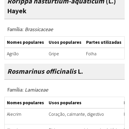
Rorippa nasturtium-aquaticum
(L.)
Hayek
Família:
Brassicaceae
Nomes populares
Usos populares
Partes utilizadas
F
Agrião
Gripe
Folha
X
Rosmarinus officinalis
L.
Família:
Lamiaceae
Nomes populares
Usos populares
Pa
Alecrim
Coração, calmante, digestivo
Pa