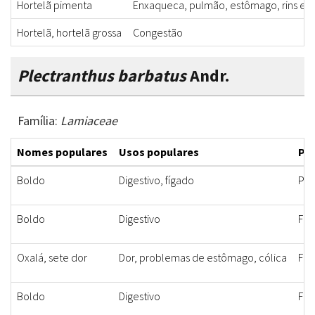
Hortelã pimenta
Enxaqueca, pulmão, estômago, rins e f
Hortelã, hortelã grossa
Congestão
Plectranthus barbatus
Andr.
Família:
Lamiaceae
Nomes populares
Usos populares
Par
Boldo
Digestivo, fígado
Par
Boldo
Digestivo
Fol
Oxalá, sete dor
Dor, problemas de estômago, cólica
Fol
Boldo
Digestivo
Fol