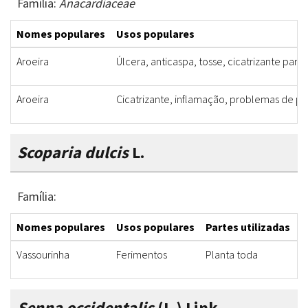
Família:
Anacardiaceae
Nomes populares
Usos populares
Aroeira
Úlcera, anticaspa, tosse, cicatrizante para
Aroeira
Cicatrizante, inflamação, problemas de pel
Scoparia dulcis
L.
Família:
Nomes populares
Usos populares
Partes utilizadas
F
Vassourinha
Ferimentos
Planta toda
B
Senna occidentalis
(L.) Link