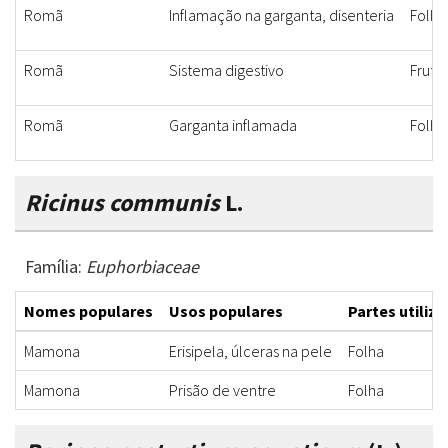
Romã
Inflamação na garganta, disenteria
Folha,
Romã
Sistema digestivo
Fruto
Romã
Garganta inflamada
Folha
Ricinus communis
L.
Família:
Euphorbiaceae
Nomes populares
Usos populares
Partes utiliz
Mamona
Erisipela, úlceras na pele
Folha
Mamona
Prisão de ventre
Folha