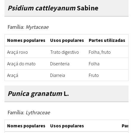
Psidium cattleyanum
Sabine
Família:
Myrtaceae
Nomes populares
Usos populares
Partes utilizadas
F
Araçá roxo
Trato digestivo
Folha, fruto
I
Araçá do mato
Disenteria
Folha
C
Araçá
Diarreia
Fruto
C
Punica granatum
L.
Família:
Lythraceae
Nomes populares
Usos populares
Parte