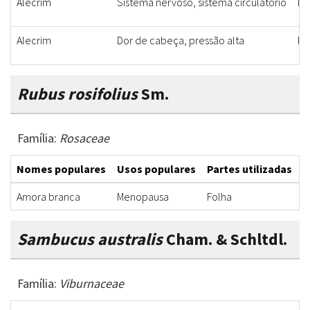
Alecrim
Sistema nervoso, sistema circulatório
Fo
Alecrim
Dor de cabeça, pressão alta
Fo
Rubus rosifolius
Sm.
Família:
Rosaceae
Nomes populares
Usos populares
Partes utilizadas
F
Amora branca
Menopausa
Folha
C
Sambucus australis
Cham. & Schltdl.
Família:
Viburnaceae