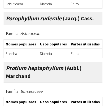
Jabuticaba
Diarreia
Fruto
C
Porophyllum ruderale
(Jacq.) Cass.
Família:
Asteraceae
Nomes populares
Usos populares
Partes utilizadas
F
Ervinha
Diarreia
Folha
C
Protium heptaphyllum
(Aubl.)
Marchand
Família:
Burseraceae
Nomes populares
Usos populares
Partes utilizadas
F