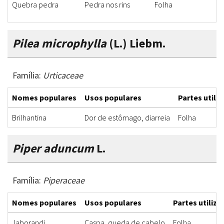
Quebra pedra
Pedra nos rins
Folha
Pilea microphylla
(L.) Liebm.
Família:
Urticaceae
Nomes populares
Usos populares
Partes utili
Brilhantina
Dor de estômago, diarreia
Folha
Piper aduncum
L.
Família:
Piperaceae
Nomes populares
Usos populares
Partes utiliza
Jaborandi
Caspa, queda de cabelo
Folha