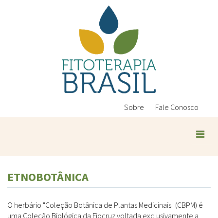
Pular
para
o
conteúdo
principal
Sobre
Fale Conosco
ETNOBOTÂNICA
O herbário "Coleção Botânica de Plantas Medicinais" (CBPM) é
uma Coleção Biológica da Fiocruz voltada exclusivamente a