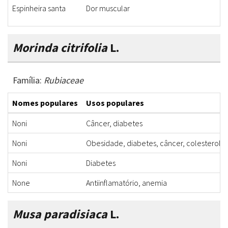
Espinheira santa
Dor muscular
Morinda citrifolia
L.
Família:
Rubiaceae
Nomes populares
Usos populares
Noni
Câncer, diabetes
Noni
Obesidade, diabetes, câncer, colesterol, pr
Noni
Diabetes
None
Antiinflamatório, anemia
Musa paradisiaca
L.