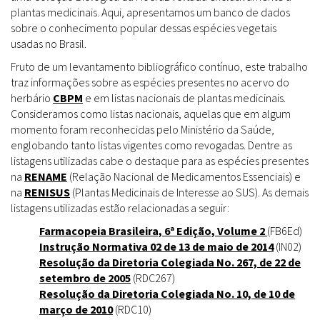
plantas medicinais. Aqui, apresentamos um banco de dados
sobre o conhecimento popular dessas espécies vegetais
usadas no Brasil.
Fruto de um levantamento bibliográfico contínuo, este trabalho
traz informações sobre as espécies presentes no acervo do
herbário
CBPM
e em listas nacionais de plantas medicinais.
Consideramos como listas nacionais, aquelas que em algum
momento foram reconhecidas pelo Ministério da Saúde,
englobando tanto listas vigentes como revogadas. Dentre as
listagens utilizadas cabe o destaque para as espécies presentes
na
RENAME
(Relação Nacional de Medicamentos Essenciais) e
na
RENISUS
(Plantas Medicinais de Interesse ao SUS). As demais
listagens utilizadas estão relacionadas a seguir:
Farmacopeia Brasileira, 6ª Edição, Volume 2
(FB6Ed)
Instrução Normativa 02 de 13 de maio de 2014
(IN02)
Resolução da Diretoria Colegiada No. 267, de 22 de
setembro de 2005
(RDC267)
Resolução da Diretoria Colegiada No. 10, de 10 de
março de 2010
(RDC10)