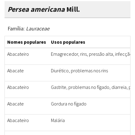
Persea americana
Mill.
Família:
Lauraceae
Nomes populares
Usos populares
Abacateiro
Emagrecedor, rins, pressão alta, infecção,
Abacate
Diurético, problemas nos rins
Abacateiro
Gastrite, problemas no fígado, diarreia, p
Abacate
Gordura no fígado
Abacateiro
Malária