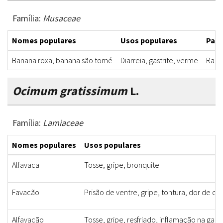
Família:
Musaceae
Nomes populares
Usos populares
Part
Banana roxa, banana são tomé
Diarreia, gastrite, verme
Raiz,
Ocimum gratissimum
L.
Família:
Lamiaceae
Nomes populares
Usos populares
Alfavaca
Tosse, gripe, bronquite
Favacão
Prisão de ventre, gripe, tontura, dor de c
Alfavacão
Tosse, gripe, resfriado, inflamação na garg