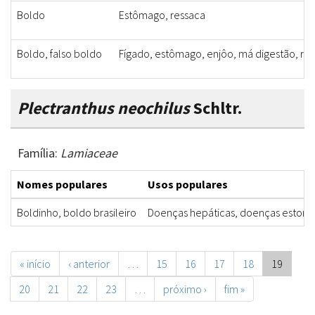
Boldo
Estômago, ressaca
Boldo, falso boldo
Fígado, estômago, enjôo, má digestão, re
Plectranthus neochilus
Schltr.
Família:
Lamiaceae
Nomes populares
Usos populares
Boldinho, boldo brasileiro
Doenças hepáticas, doenças estoma
« início
‹ anterior
…
15
16
17
18
19
20
21
22
23
…
próximo ›
fim »