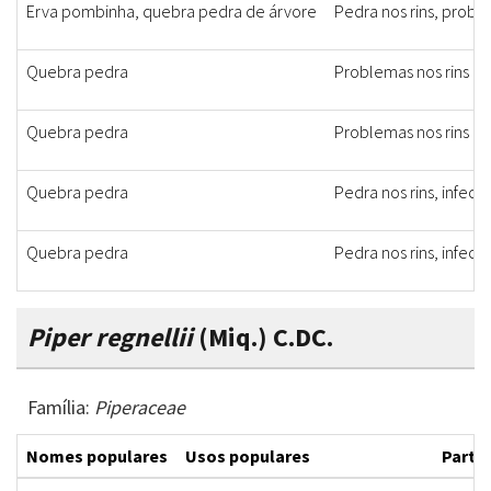
Erva pombinha, quebra pedra de árvore
Pedra nos rins, probl
Quebra pedra
Problemas nos rins
Quebra pedra
Problemas nos rins
Quebra pedra
Pedra nos rins, infecçã
Quebra pedra
Pedra nos rins, infecç
Piper regnellii
(Miq.) C.DC.
Família:
Piperaceae
Nomes populares
Usos populares
Partes