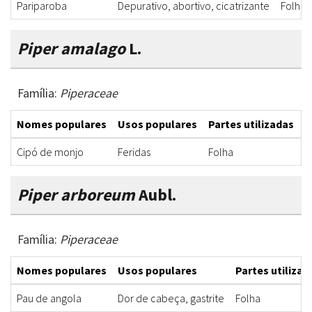
Pariparoba
Depurativo, abortivo, cicatrizante
Folha
Piper amalago
L.
Família:
Piperaceae
Nomes populares
Usos populares
Partes utilizadas
F
Cipó de monjo
Feridas
Folha
D
Piper arboreum
Aubl.
Família:
Piperaceae
Nomes populares
Usos populares
Partes utilizad
Pau de angola
Dor de cabeça, gastrite
Folha