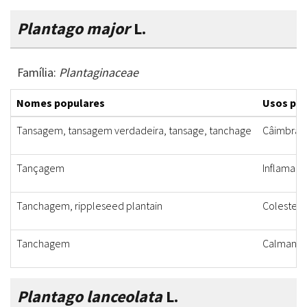
Plantago major
L.
Família:
Plantaginaceae
Nomes populares
Usos po
Tansagem, tansagem verdadeira, tansage, tanchage
Câimbras, 
Tançagem
Inflamaçã
Tanchagem, rippleseed plantain
Colesterol
Tanchagem
Calmante, 
Plantago lanceolata
L.