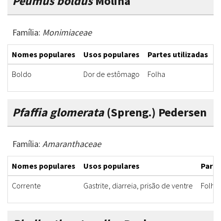
Peumus boldus
Molina
Família:
Monimiaceae
Nomes populares
Usos populares
Partes utilizadas
F
Boldo
Dor de estômago
Folha
C
Pfaffia glomerata
(Spreng.) Pedersen
Família:
Amaranthaceae
Nomes populares
Usos populares
Parte
Corrente
Gastrite, diarreia, prisão de ventre
Folha