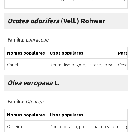
Ocotea odorifera
(Vell.) Rohwer
Família:
Lauraceae
Nomes populares
Usos populares
Partes
Canela
Reumatismo, gota, artrose, tosse
Casca, 
Olea europaea
L.
Família:
Oleacea
Nomes populares
Usos populares
Oliveira
Dor de ouvido, problemas no sistema digest