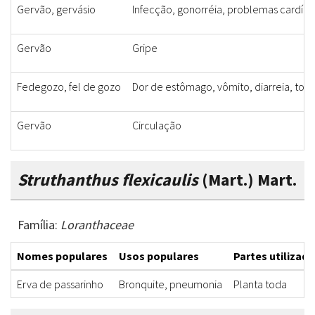
Gervão, gervásio
Infecção, gonorréia, problemas cardíac
Gervão
Gripe
Fedegozo, fel de gozo
Dor de estômago, vômito, diarreia, toss
Gervão
Circulação
Struthanthus flexicaulis
(Mart.) Mart.
Família:
Loranthaceae
Nomes populares
Usos populares
Partes utilizada
Erva de passarinho
Bronquite, pneumonia
Planta toda