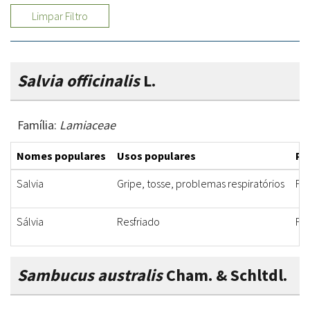
Limpar Filtro
Salvia officinalis
L.
Família:
Lamiaceae
Nomes populares
Usos populares
Pa
Salvia
Gripe, tosse, problemas respiratórios
Fo
Sálvia
Resfriado
Fo
Sambucus australis
Cham. & Schltdl.