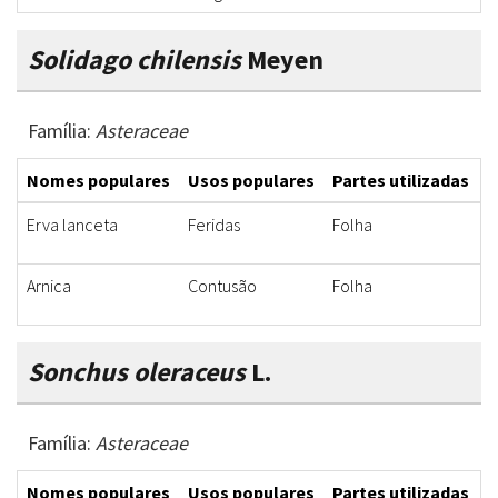
Solidago chilensis
Meyen
Família:
Asteraceae
Nomes populares
Usos populares
Partes utilizadas
F
Erva lanceta
Feridas
Folha
U
Arnica
Contusão
Folha
P
Sonchus oleraceus
L.
Família:
Asteraceae
Nomes populares
Usos populares
Partes utilizadas
F