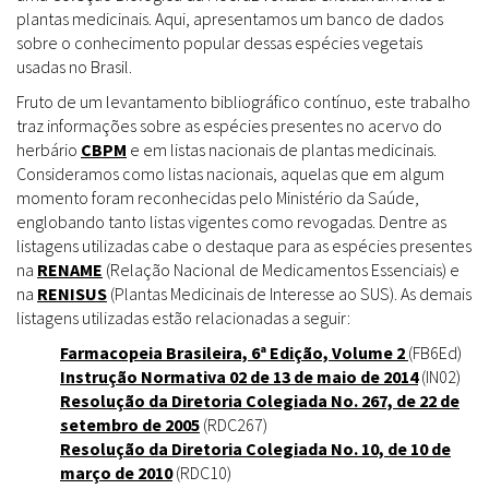
plantas medicinais. Aqui, apresentamos um banco de dados
sobre o conhecimento popular dessas espécies vegetais
usadas no Brasil.
Fruto de um levantamento bibliográfico contínuo, este trabalho
traz informações sobre as espécies presentes no acervo do
herbário
CBPM
e em listas nacionais de plantas medicinais.
Consideramos como listas nacionais, aquelas que em algum
momento foram reconhecidas pelo Ministério da Saúde,
englobando tanto listas vigentes como revogadas. Dentre as
listagens utilizadas cabe o destaque para as espécies presentes
na
RENAME
(Relação Nacional de Medicamentos Essenciais) e
na
RENISUS
(Plantas Medicinais de Interesse ao SUS). As demais
listagens utilizadas estão relacionadas a seguir:
Farmacopeia Brasileira, 6ª Edição, Volume 2
(FB6Ed)
Instrução Normativa 02 de 13 de maio de 2014
(IN02)
Resolução da Diretoria Colegiada No. 267, de 22 de
setembro de 2005
(RDC267)
Resolução da Diretoria Colegiada No. 10, de 10 de
março de 2010
(RDC10)