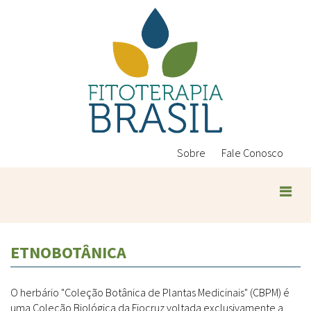
Pular
para
o
conteúdo
principal
Sobre
Fale Conosco
ETNOBOTÂNICA
O herbário "Coleção Botânica de Plantas Medicinais" (CBPM) é
uma Coleção Biológica da Fiocruz voltada exclusivamente a