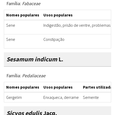
Família:
Fabaceae
Nomes populares
Usos populares
Sene
Indigestão, prisão de ventre, problemas g
Sene
Constipação
Sesamum indicum
L.
Família:
Pedaliaceae
Nomes populares
Usos populares
Partes utilizadas
Gergelim
Enxaqueca, derrame
Semente
Sicyos edulis
Jacq.