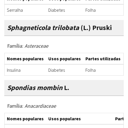
Serralha
Diabetes
Folha
I
Sphagneticola trilobata
(L.) Pruski
Família:
Asteraceae
Nomes populares
Usos populares
Partes utilizadas
F
Insulina
Diabetes
Folha
D
Spondias mombin
L.
Família:
Anacardiaceae
Nomes populares
Usos populares
Partes