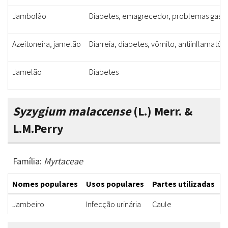
Jambolão
Diabetes, emagrecedor, problemas gastro
Azeitoneira, jamelão
Diarreia, diabetes, vômito, antiinflamatóri
Jamelão
Diabetes
Syzygium malaccense
(L.) Merr. &
L.M.Perry
Família:
Myrtaceae
Nomes populares
Usos populares
Partes utilizadas
F
Jambeiro
Infecção urinária
Caule
C