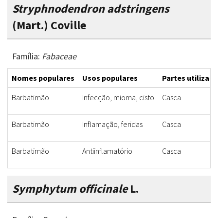
Stryphnodendron adstringens
(Mart.) Coville
Família:
Fabaceae
Nomes populares
Usos populares
Partes utilizad
Barbatimão
Infecção, mioma, cisto
Casca
Barbatimão
Inflamação, feridas
Casca
Barbatimão
Antiinflamatório
Casca
Symphytum officinale
L.