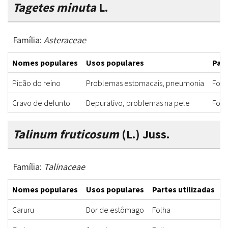
Tagetes minuta
L.
Família:
Asteraceae
Nomes populares
Usos populares
Part
Picão do reino
Problemas estomacais, pneumonia
Folh
Cravo de defunto
Depurativo, problemas na pele
Folh
Talinum fruticosum
(L.) Juss.
Família:
Talinaceae
Nomes populares
Usos populares
Partes utilizadas
F
Caruru
Dor de estômago
Folha
C