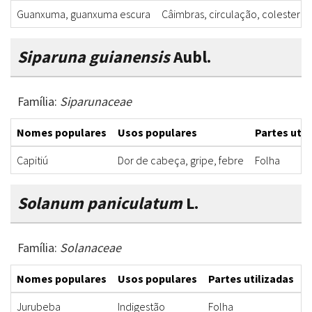
Guanxuma, guanxuma escura
Câimbras, circulação, colestero
Siparuna guianensis
Aubl.
Família:
Siparunaceae
Nomes populares
Usos populares
Partes util
Capitiú
Dor de cabeça, gripe, febre
Folha
Solanum paniculatum
L.
Família:
Solanaceae
Nomes populares
Usos populares
Partes utilizadas
F
Jurubeba
Indigestão
Folha
C