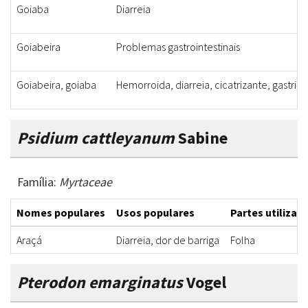
Goiaba
Diarreia
Goiabeira
Problemas gastrointestinais
Goiabeira, goiaba
Hemorroida, diarreia, cicatrizante, gastrite
Psidium cattleyanum
Sabine
Família:
Myrtaceae
Nomes populares
Usos populares
Partes utilizad
Araçá
Diarreia, dor de barriga
Folha
Pterodon emarginatus
Vogel