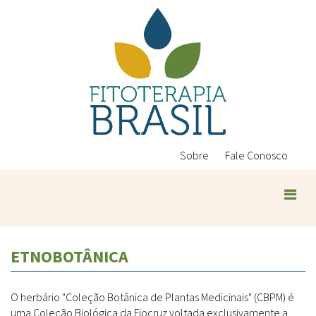
Pular
para
o
conteúdo
principal
Sobre
Fale Conosco
ETNOBOTÂNICA
O herbário "Coleção Botânica de Plantas Medicinais" (CBPM) é
uma Coleção Biológica da Fiocruz voltada exclusivamente a