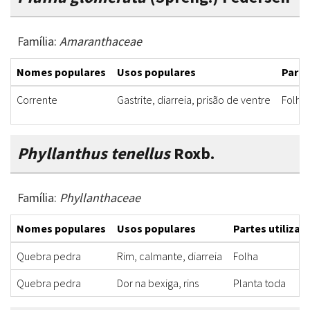
Família:
Amaranthaceae
Nomes populares
Usos populares
Parte
Corrente
Gastrite, diarreia, prisão de ventre
Folha
Phyllanthus tenellus
Roxb.
Família:
Phyllanthaceae
Nomes populares
Usos populares
Partes utilizad
Quebra pedra
Rim, calmante, diarreia
Folha
Quebra pedra
Dor na bexiga, rins
Planta toda