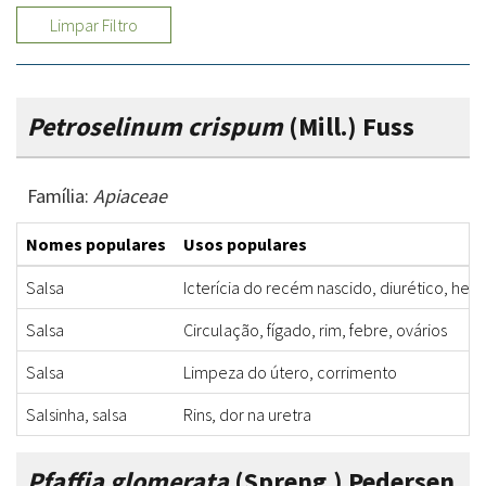
Limpar Filtro
Petroselinum crispum
(Mill.) Fuss
Família:
Apiaceae
Nomes populares
Usos populares
Salsa
Icterícia do recém nascido, diurético, he
Salsa
Circulação, fígado, rim, febre, ovários
Salsa
Limpeza do útero, corrimento
Salsinha, salsa
Rins, dor na uretra
Pfaffia glomerata
(Spreng.) Pedersen