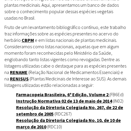
plantas medicinais. Aqui, apresentamos um banco de dados
sobre o conhecimento popular dessas espécies vegetais
usadas no Brasil.
Fruto de um levantamento bibliográfico contínuo, este trabalho
traz informações sobre as espécies presentes no acervo do
herbário
CBPM
e em listas nacionais de plantas medicinais.
Consideramos como listas nacionais, aquelas que em algum
momento foram reconhecidas pelo Ministério da Saúde,
englobando tanto listas vigentes como revogadas. Dentre as
listagens utilizadas cabe o destaque para as espécies presentes
na
RENAME
(Relação Nacional de Medicamentos Essenciais) e
na
RENISUS
(Plantas Medicinais de Interesse ao SUS). As demais
listagens utilizadas estão relacionadas a seguir:
Farmacopeia Brasileira, 6ª Edição, Volume 2
(FB6Ed)
Instrução Normativa 02 de 13 de maio de 2014
(IN02)
Resolução da Diretoria Colegiada No. 267, de 22 de
setembro de 2005
(RDC267)
Resolução da Diretoria Colegiada No. 10, de 10 de
março de 2010
(RDC10)