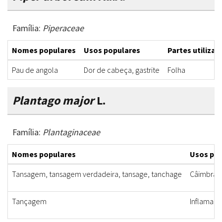
Família:
Piperaceae
Nomes populares
Usos populares
Partes utilizad
Pau de angola
Dor de cabeça, gastrite
Folha
Plantago major
L.
Família:
Plantaginaceae
Nomes populares
Usos po
Tansagem, tansagem verdadeira, tansage, tanchage
Câimbras, 
Tançagem
Inflamaçã