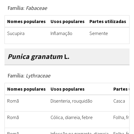
Família:
Fabaceae
Nomes populares
Usos populares
Partes utilizadas
F
Sucupira
Inflamação
Semente
C
Punica granatum
L.
Família:
Lythraceae
Nomes populares
Usos populares
Partes ut
Romã
Disenteria, rouquidão
Casca
Romã
Cólica, diarreia, febre
Folha, frut
Romã
Infecção na garganta, diarreia
Folha, frut