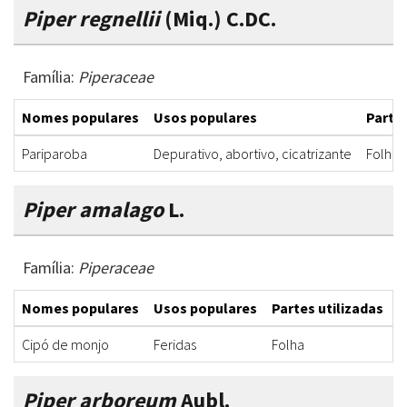
Piper regnellii
(Miq.) C.DC.
Família:
Piperaceae
Nomes populares
Usos populares
Partes
Pariparoba
Depurativo, abortivo, cicatrizante
Folha
Piper amalago
L.
Família:
Piperaceae
Nomes populares
Usos populares
Partes utilizadas
F
Cipó de monjo
Feridas
Folha
D
Piper arboreum
Aubl.