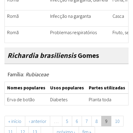
Romã
Infecção na garganta
Casca
Romã
Problemas respiratórios
Fruto, se
Richardia brasiliensis
Gomes
Família:
Rubiaceae
Nomes populares
Usos populares
Partes utilizadas
F
Erva de botão
Diabetes
Planta toda
D
« início
‹ anterior
…
5
6
7
8
9
10
11
12
13
…
próximo ›
fim »