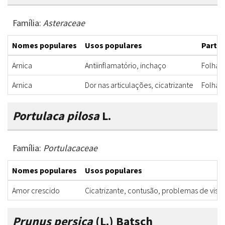
Família:
Asteraceae
Nomes populares
Usos populares
Partes
Arnica
Antiinflamatório, inchaço
Folha
Arnica
Dor nas articulações, cicatrizante
Folha
Portulaca pilosa
L.
Família:
Portulacaceae
Nomes populares
Usos populares
Amor crescido
Cicatrizante, contusão, problemas de visã
Prunus persica
(L.) Batsch