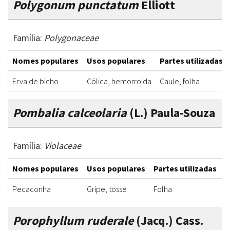
Polygonum punctatum
Elliott
Família:
Polygonaceae
Nomes populares
Usos populares
Partes utilizadas
Erva de bicho
Cólica, hemorroida
Caule, folha
Pombalia calceolaria
(L.) Paula-Souza
Família:
Violaceae
Nomes populares
Usos populares
Partes utilizadas
F
Pecaconha
Gripe, tosse
Folha
X
Porophyllum ruderale
(Jacq.) Cass.