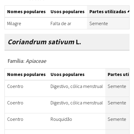
Nomes populares
Usos populares
Partes utilizadas
Milagre
Falta de ar
Semente
Coriandrum sativum
L.
Família:
Apiaceae
Nomes populares
Usos populares
Partes utili
Coentro
Digestivo, cólica menstrual
Semente
Coentro
Digestivo, cólica menstrual
Semente
Coentro
Rouquidão
Semente