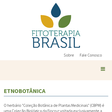
Pular
para
o
conteúdo
principal
Sobre
Fale Conosco
ETNOBOTÂNICA
O herbário "Coleção Botânica de Plantas Medicinais" (CBPM) é
uma Coleção Biológica da Fiocruz voltada exclusivamente a