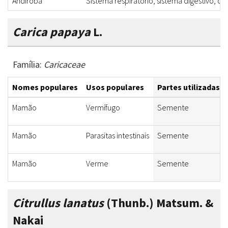
Andiroba
Sistema respiratório, sistema digestivo, c
Carica papaya
L.
Família:
Caricaceae
Nomes populares
Usos populares
Partes utilizadas
Mamão
Vermífugo
Semente
Mamão
Parasitas intestinais
Semente
Mamão
Verme
Semente
Citrullus lanatus
(Thunb.) Matsum. &
Nakai