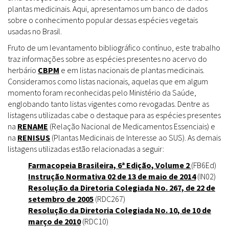
plantas medicinais. Aqui, apresentamos um banco de dados
sobre o conhecimento popular dessas espécies vegetais
usadas no Brasil.
Fruto de um levantamento bibliográfico contínuo, este trabalho
traz informações sobre as espécies presentes no acervo do
herbário
CBPM
e em listas nacionais de plantas medicinais.
Consideramos como listas nacionais, aquelas que em algum
momento foram reconhecidas pelo Ministério da Saúde,
englobando tanto listas vigentes como revogadas. Dentre as
listagens utilizadas cabe o destaque para as espécies presentes
na
RENAME
(Relação Nacional de Medicamentos Essenciais) e
na
RENISUS
(Plantas Medicinais de Interesse ao SUS). As demais
listagens utilizadas estão relacionadas a seguir:
Farmacopeia Brasileira, 6ª Edição, Volume 2
(FB6Ed)
Instrução Normativa 02 de 13 de maio de 2014
(IN02)
Resolução da Diretoria Colegiada No. 267, de 22 de
setembro de 2005
(RDC267)
Resolução da Diretoria Colegiada No. 10, de 10 de
março de 2010
(RDC10)