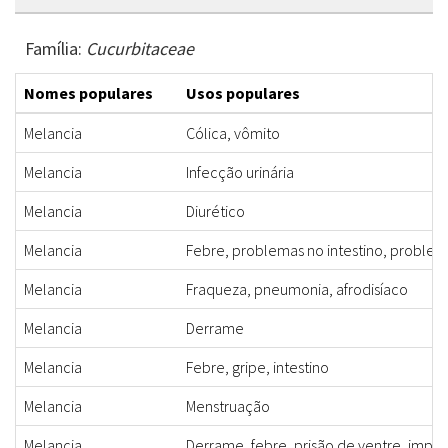
Família:
Cucurbitaceae
Nomes populares
Usos populares
Melancia
Cólica, vômito
Melancia
Infecção urinária
Melancia
Diurético
Melancia
Febre, problemas no intestino, problema
Melancia
Fraqueza, pneumonia, afrodisíaco
Melancia
Derrame
Melancia
Febre, gripe, intestino
Melancia
Menstruação
Melancia
Derrame, febre, prisão de ventre, impo