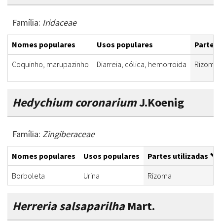
Família:
Iridaceae
Nomes populares
Usos populares
Partes 
Coquinho, marupazinho
Diarreia, cólica, hemorroida
Rizoma
Hedychium coronarium
J.Koenig
Família:
Zingiberaceae
Nomes populares
Usos populares
Partes utilizadas
Borboleta
Urina
Rizoma
Herreria salsaparilha
Mart.