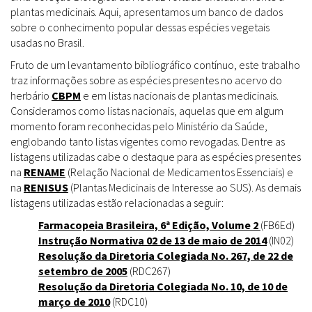
plantas medicinais. Aqui, apresentamos um banco de dados
sobre o conhecimento popular dessas espécies vegetais
usadas no Brasil.
Fruto de um levantamento bibliográfico contínuo, este trabalho
traz informações sobre as espécies presentes no acervo do
herbário
CBPM
e em listas nacionais de plantas medicinais.
Consideramos como listas nacionais, aquelas que em algum
momento foram reconhecidas pelo Ministério da Saúde,
englobando tanto listas vigentes como revogadas. Dentre as
listagens utilizadas cabe o destaque para as espécies presentes
na
RENAME
(Relação Nacional de Medicamentos Essenciais) e
na
RENISUS
(Plantas Medicinais de Interesse ao SUS). As demais
listagens utilizadas estão relacionadas a seguir:
Farmacopeia Brasileira, 6ª Edição, Volume 2
(FB6Ed)
Instrução Normativa 02 de 13 de maio de 2014
(IN02)
Resolução da Diretoria Colegiada No. 267, de 22 de
setembro de 2005
(RDC267)
Resolução da Diretoria Colegiada No. 10, de 10 de
março de 2010
(RDC10)