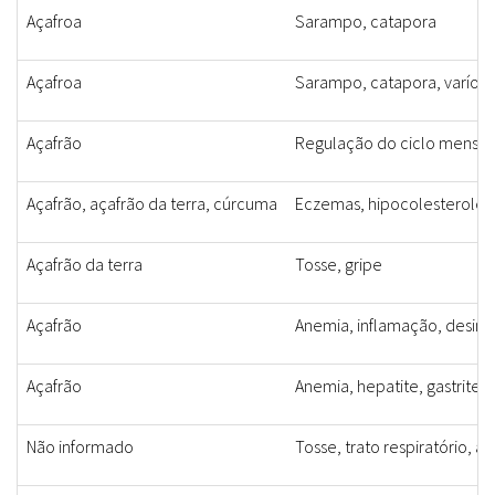
Açafroa
Sarampo, catapora
Açafroa
Sarampo, catapora, varíola
Açafrão
Regulação do ciclo menstr
Açafrão, açafrão da terra, cúrcuma
Eczemas, hipocolesterolê
Açafrão da terra
Tosse, gripe
Açafrão
Anemia, inflamação, desint
Açafrão
Anemia, hepatite, gastrite
Não informado
Tosse, trato respiratório, a