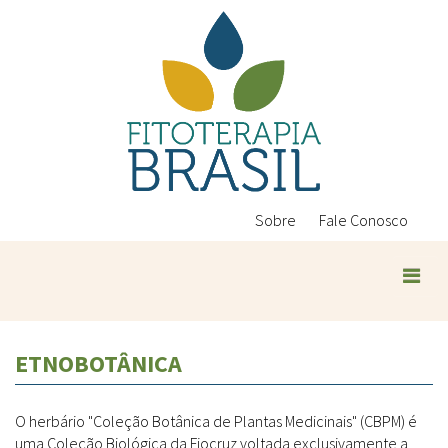
Pular
para
o
conteúdo
principal
Sobre
Fale Conosco
ETNOBOTÂNICA
O herbário "Coleção Botânica de Plantas Medicinais" (CBPM) é
uma Coleção Biológica da Fiocruz voltada exclusivamente a