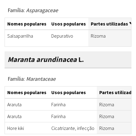
Família:
Asparagaceae
Nomes populares
Usos populares
Partes utilizadas
Salsaparrilha
Depurativo
Rizoma
Maranta arundinacea
L.
Família:
Marantaceae
Nomes populares
Usos populares
Partes utilizada
Araruta
Farinha
Rizoma
Araruta
Farinha
Rizoma
Hore kiki
Cicatrizante, infecção
Rizoma