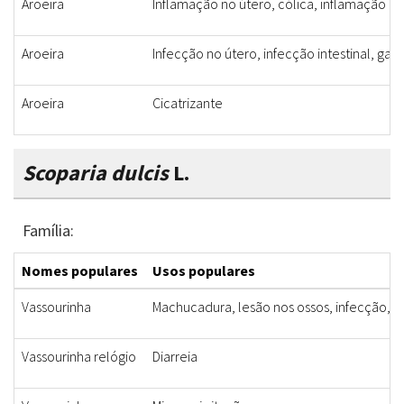
Aroeira
Inflamação no útero, cólica, inflamação na
Aroeira
Infecção no útero, infecção intestinal, gast
Aroeira
Cicatrizante
Scoparia dulcis
L.
Família:
Nomes populares
Usos populares
Vassourinha
Machucadura, lesão nos ossos, infecção, d
Vassourinha relógio
Diarreia