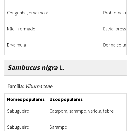
Congonha, erva molá
Problemas nos
Não informado
Estria, pressão
Erva mula
Dor na coluna
Sambucus nigra
L.
Família:
Viburnaceae
Nomes populares
Usos populares
Sabugueiro
Catapora, sarampo, varíola, febre
Sabugueiro
Sarampo