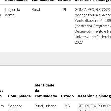
Lagoa do
Rural
PI
GONÇALVES, R.F. 2023
a
Vento
doenças bucais na c
Vento (Itaueira-PI). 109
(Mestrado). Programa
Desenvolvimento e Me
Universidade Federal do
2023.
Identidade
as
da
o
Comunidade
comunidade
Estado
Referência bibliog
to
Senador
Rural, urbana
MG
KFFURI, C.W. 2008. 