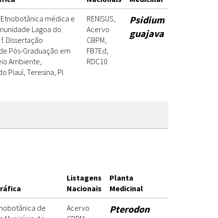
. Etnobotânica médica e
RENISUS,
Psidium
omunidade Lagoa do
Acervo
guajava
 f. Dissertação
CBPM,
 de Pós-Graduação em
FB7Ed,
io Ambiente,
RDC10
 Piauí, Teresina, PI.
Listagens
Planta
ráfica
Nacionais
Medicinal
Etnobotânica de
Acervo
Pterodon