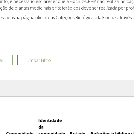
rtanto, é necessário esclarecer que a Fiocruz-CBPM não realiza indi
ção de plantas medicinais e fitoterápicos deve ser realizada por profi
Sites
adas na página oficial das Coleções Biológicas da Fiocruz através d
Etnobotânica
ar
Limpar Filtro
Identidade
da
Comunidade
comunidade
Estado
Referência bibliogr