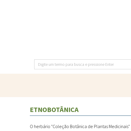
Pular
para
o
conteúdo
principal
Digite
um
termo
para
busca
e
ETNOBOTÂNICA
pressione
Enter
O herbário "Coleção Botânica de Plantas Medicinais