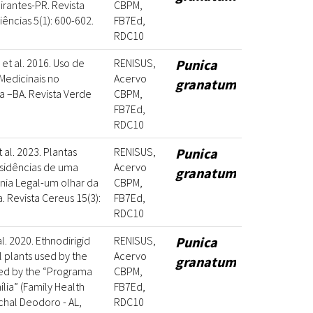
rantes-PR. Revista
CBPM,
iências 5(1): 600-602.
FB7Ed,
RDC10
 et al. 2016. Uso de
RENISUS,
Punica
Medicinais no
Acervo
granatum
a –BA. Revista Verde
CBPM,
FB7Ed,
RDC10
t al. 2023. Plantas
RENISUS,
Punica
sidências de uma
Acervo
granatum
nia Legal-um olhar da
CBPM,
 Revista Cereus 15(3):
FB7Ed,
RDC10
al. 2020. Ethnodirigid
RENISUS,
Punica
l plants used by the
Acervo
granatum
ted by the “Programa
CBPM,
lia” (Family Health
FB7Ed,
chal Deodoro - AL,
RDC10