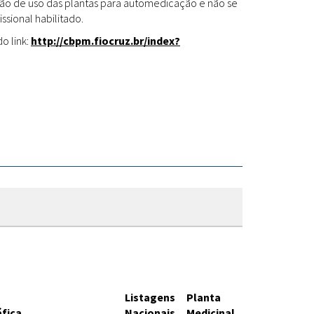
Fitoterápicos
cação de uso das plantas para automedicação e não se
ssional habilitado.
o link:
http://cbpm.fiocruz.br/index?
Listagens
Planta
áfica
Nacionais
Medicinal