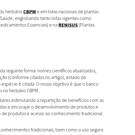
Espécies
Todos
 do herbário
CBPM
e em listas nacionais de plantas
Saúde, englobando tanto listas vigentes como
edicamentos Essenciais) e na
RENISUS
(Plantas
Bases de Dados
Cartilhas
Base de dados
Documentos Oficiais
Especialistas
da seguinte forma: nomes científicos atualizados,
Livros
ção (conforme citados no artigo), estado da
a espécie é citada. O nosso objetivo é que o banco
Periódicos
es no herbário CBPM.
Produções Acadêmicas
ulares estimulando a repartição de benefícios com as
das e encorajar o desenvolvimento de produtos e
Padrões
Todos
to de produtos e acesso ao conhecimento tradicional
Insumos (IFAV)
os conhecimentos tradicionais, bem como o uso seguro