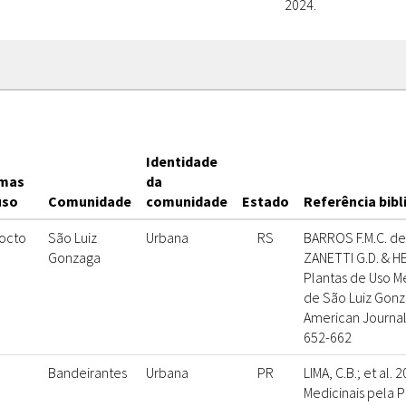
2024.
Identidade
mas
da
uso
Comunidade
comunidade
Estado
Referência bibl
octo
São Luiz
Urbana
RS
BARROS F.M.C. de,
Gonzaga
ZANETTI G.D. & H
Plantas de Uso Me
de São Luiz Gonza
American Journal
652-662
Bandeirantes
Urbana
PR
LIMA, C.B.; et al.
Medicinais pela 