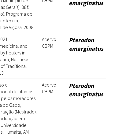
o Município de
CBPM
emarginatus
s Gerais). 88 f.
do). Programa de
totecnia,
 de Viçosa. 2008.
2021.
Acervo
Pterodon
medicinal and
CBPM
emarginatus
 by healers in
eará, Northeast
 of Traditional
13.
so e
Acervo
Pterodon
ional de plantas
CBPM
emarginatus
as pelos moradores
a do Gado,
ertação (Mestrado).
raduação em
 Universidade
, Humaitá, AM.