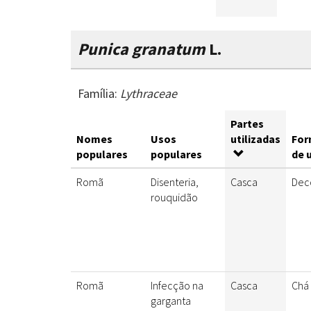
Punica granatum
L.
Família:
Lythraceae
Partes
Nomes
Usos
utilizadas
For
populares
populares
de 
Romã
Disenteria,
Casca
Dec
rouquidão
Romã
Infecção na
Casca
Chá
garganta