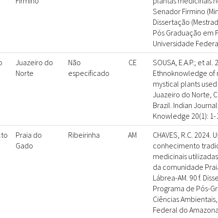
Firmino
plantas medicinais n
Senador Firmino (Mina
Dissertação (Mestra
Pós Graduação em Fi
Universidade Federal
o
Juazeiro do
Não
CE
SOUSA, E.A.P.; et al. 
Norte
especificado
Ethnoknowledge of 
mystical plants used
Juazeiro do Norte, C
Brazil. Indian Journal
Knowledge 20(1): 1-
to
Praia do
Ribeirinha
AM
CHAVES, R.C. 2024. U
Gado
conhecimento tradic
medicinais utilizad
da comunidade Prai
Lábrea-AM. 90 f. Diss
Programa de Pós-G
Ciências Ambientais,
Federal do Amazonas