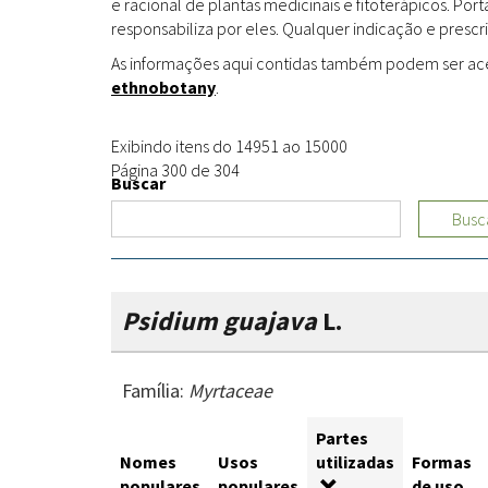
e racional de plantas medicinais e fitoterápicos. Po
responsabiliza por eles. Qualquer indicação e prescri
As informações aqui contidas também podem ser acess
ethnobotany
.
Exibindo itens do 14951 ao 15000
Página 300 de 304
Buscar
Busc
Psidium guajava
L.
Família:
Myrtaceae
Partes
Nomes
Usos
utilizadas
Formas
populares
populares
de uso