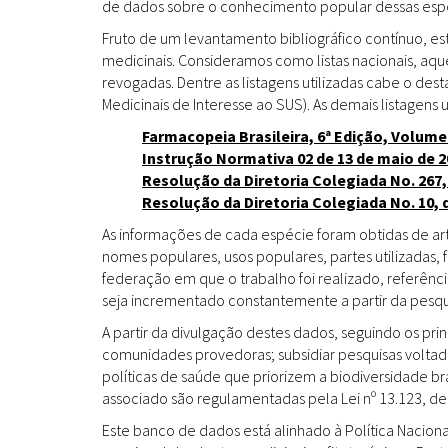
de dados sobre o conhecimento popular dessas espéc
Fruto de um levantamento bibliográfico contínuo, es
medicinais. Consideramos como listas nacionais, aq
revogadas. Dentre as listagens utilizadas cabe o de
Medicinais de Interesse ao SUS). As demais listagens u
Farmacopeia Brasileira, 6ª Edição, Volume
Instrução Normativa 02 de 13 de maio de 2
Resolução da Diretoria Colegiada No. 267,
Resolução da Diretoria Colegiada No. 10, 
As informações de cada espécie foram obtidas de arti
nomes populares, usos populares, partes utilizadas,
federação em que o trabalho foi realizado, referênci
seja incrementado constantemente a partir da pesqui
A partir da divulgação destes dados, seguindo os pr
comunidades provedoras; subsidiar pesquisas volta
políticas de saúde que priorizem a biodiversidade b
associado são regulamentadas pela Lei nº 13.123, de
Este banco de dados está alinhado à Política Naciona