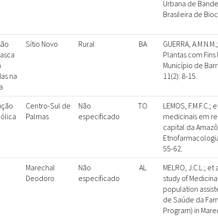
Urbana de Bandei
Brasileira de Bioc
são
Sítio Novo
Rural
BA
GUERRA, A.M.N.M.;
casca
Plantas com Fins 
a
Município de Barr
das na
11(2): 8-15.
a
ução
Centro-Sul de
Não
TO
LEMOS, F.M.F.C.; e
ólica
Palmas
especificado
medicinais em re
capital da Amazô
Etnofarmacologia.
55-62.
Marechal
Não
AL
MELRO, J.C.L.; et 
Deodoro
especificado
study of Medicina
population assis
de Saúde da Famí
Program) in Mare