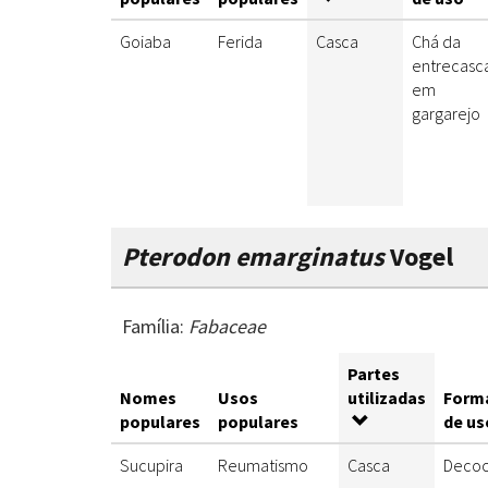
Goiaba
Ferida
Casca
Chá da
entrecasc
em
gargarejo
Pterodon emarginatus
Vogel
Família:
Fabaceae
Partes
Nomes
Usos
utilizadas
Form
populares
populares
de us
Sucupira
Reumatismo
Casca
Decoc