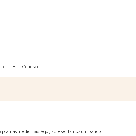
bre
Fale Conosco
Ambientais
Laboratórios Reblados
Sanitárias
Metodologias
 a plantas medicinais. Aqui, apresentamos um banco
Políticas