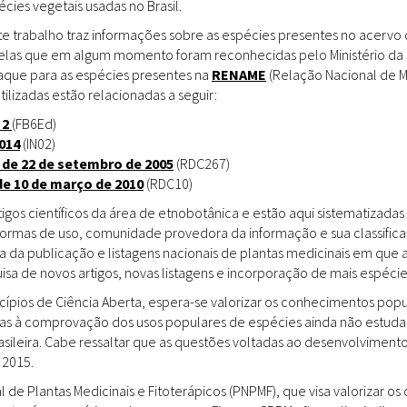
ies vegetais usadas no Brasil.
Doenças & Plantas
Medicinais
te trabalho traz informações sobre as espécies presentes no acervo
uelas que em algum momento foram reconhecidas pelo Ministério da 
Conceitos
staque para as espécies presentes na
RENAME
(Relação Nacional de M
tilizadas estão relacionadas a seguir:
Biblioteca Virtual
 2
(FB6Ed)
014
(IN02)
Botânica
 de 22 de setembro de 2005
(RDC267)
Conservação &
de 10 de março de 2010
(RDC10)
Biodiversidade
gos científicos da área de etnobotânica e estão aqui sistematizadas 
 formas de uso, comunidade provedora da informação e sua classifica
Grupos de Pesquisa
a da publicação e listagens nacionais de plantas medicinais em que 
sa de novos artigos, novas listagens e incorporação de mais espéci
Sementes, Mudas &
Plantas
incípios de Ciência Aberta, espera-se valorizar os conhecimentos pop
das à comprovação dos usos populares de espécies ainda não estuda
Produto & Indústria
rasileira. Cabe ressaltar que as questões voltadas ao desenvolvimen
 2015.
Pessoas & Saberes
l de Plantas Medicinais e Fitoterápicos (PNPMF), que visa valorizar 
Educação & Arte