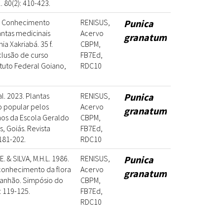
ol. 80(2): 410-423.
4. Conhecimento
RENISUS,
Punica
antas medicinais
Acervo
granatum
ia Xakriabá. 35 f.
CBPM,
lusão de curso
FB7Ed,
ituto Federal Goiano,
RDC10
l. 2023. Plantas
RENISUS,
Punica
o popular pelos
Acervo
granatum
unos da Escola Geraldo
CBPM,
s, Goiás. Revista
FB7Ed,
 181-202.
RDC10
. & SILVA, M.H.L. 1986.
RENISUS,
Punica
conhecimento da flora
Acervo
granatum
ranhão. Simpósio do
CBPM,
: 119-125.
FB7Ed,
RDC10