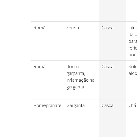
Romã
Ferida
Casca
Infu
da 
par
feri
boc
Romã
Dor na
Casca
Sol
garganta,
alco
inflamação na
garganta
Pomegranate
Garganta
Casca
Chá