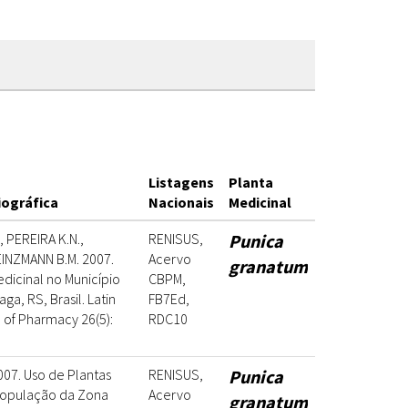
Listagens
Planta
iográfica
Nacionais
Medicinal
 PEREIRA K.N.,
RENISUS,
Punica
EINZMANN B.M. 2007.
Acervo
granatum
dicinal no Município
CBPM,
ga, RS, Brasil. Latin
FB7Ed,
 of Pharmacy 26(5):
RDC10
 2007. Uso de Plantas
RENISUS,
Punica
População da Zona
Acervo
granatum