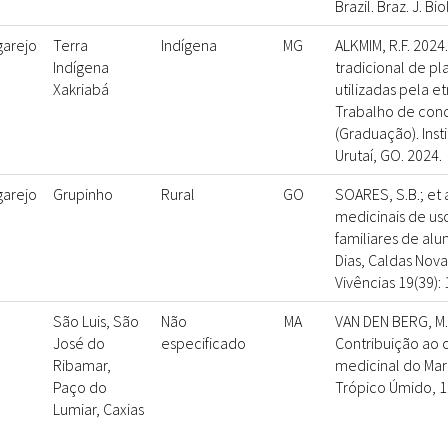
Brazil. Braz. J. Bi
garejo
Terra
Indígena
MG
ALKMIM, R.F. 202
Indígena
tradicional de pl
Xakriabá
utilizadas pela etn
Trabalho de conc
(Graduação). Inst
Urutaí, GO. 2024.
garejo
Grupinho
Rural
GO
SOARES, S.B.; et a
medicinais de us
familiares de al
Dias, Caldas Nova
Vivências 19(39):
São Luis, São
Não
MA
VAN DEN BERG, M.E
José do
especificado
Contribuição ao 
Ribamar,
medicinal do Ma
Paço do
Trópico Úmido, 1
Lumiar, Caxias