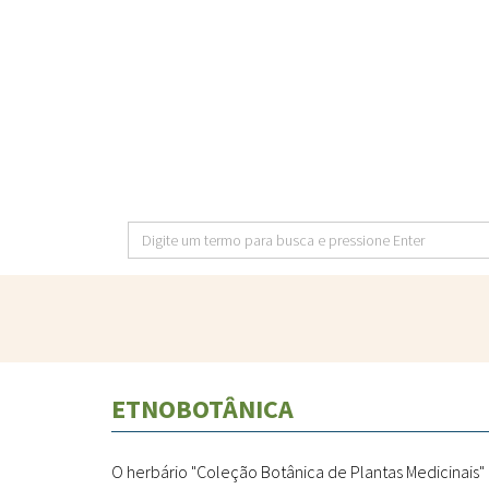
Pular
para
o
conteúdo
principal
Digite
um
termo
para
busca
e
ETNOBOTÂNICA
pressione
Enter
O herbário "Coleção Botânica de Plantas Medicinais