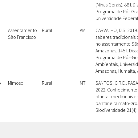
(Minas Gerais). 88 f. 
Programa de Pós Gra
Universidade Federal
Assentamento
Rural
AM
CARVALHO, D.S. 2019
São Francisco
saberes tradicionais 
no assentamento São
Amazonas. 145 f. Diss
Programa de Pós-Gr
Ambientais, Universi
Amazonas, Humaitá, 
o
Mimoso
Rural
MT
SANTOS, G.R.E.; PASA,
2022. Conhecimento t
plantas medicinais
pantaneira mato-gros
Biodiversidade 21(4):