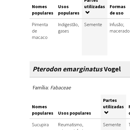
Partes
Nomes
Usos
utilizadas
Formas
populares
populares
de uso
Pimenta
Indigestão,
Semente
Infusão;
de
gases
macerado
macaco
Pterodon emarginatus
Vogel
Família:
Fabaceae
Partes
Nomes
utilizadas
populares
Usos populares
Sucupira
Reumatismo,
Semente