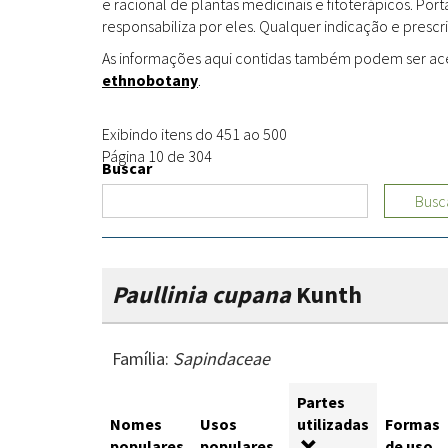
e racional de plantas medicinais e fitoterápicos. Po
responsabiliza por eles. Qualquer indicação e prescri
As informações aqui contidas também podem ser acess
ethnobotany
.
Exibindo itens do 451 ao 500
Página 10 de 304
Buscar
Busc
Paullinia cupana
Kunth
Família:
Sapindaceae
Partes
Nomes
Usos
utilizadas
Formas
populares
populares
de uso