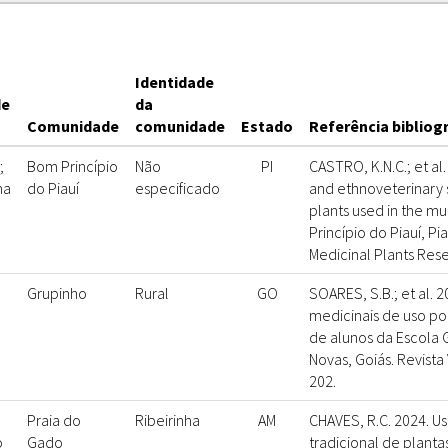
Identidade
de
da
Comunidade
comunidade
Estado
Referência bibliog
;
Bom Princípio
Não
PI
CASTRO, K.N.C.; et al
ma
do Piauí
especificado
and ethnoveterinary 
plants used in the mu
Princípio do Piauí, Pia
Medicinal Plants Rese
Grupinho
Rural
GO
SOARES, S.B.; et al. 2
medicinais de uso pop
de alunos da Escola 
Novas, Goiás. Revista 
202.
Praia do
Ribeirinha
AM
CHAVES, R.C. 2024. 
o
Gado
tradicional de planta