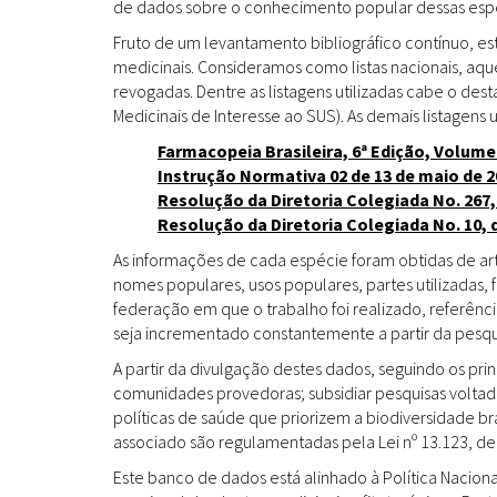
de dados sobre o conhecimento popular dessas espéc
Fruto de um levantamento bibliográfico contínuo, es
medicinais. Consideramos como listas nacionais, aq
revogadas. Dentre as listagens utilizadas cabe o de
Medicinais de Interesse ao SUS). As demais listagens u
Farmacopeia Brasileira, 6ª Edição, Volume
Instrução Normativa 02 de 13 de maio de 2
Resolução da Diretoria Colegiada No. 267,
Resolução da Diretoria Colegiada No. 10, 
As informações de cada espécie foram obtidas de arti
nomes populares, usos populares, partes utilizadas,
federação em que o trabalho foi realizado, referênci
seja incrementado constantemente a partir da pesqui
A partir da divulgação destes dados, seguindo os pr
comunidades provedoras; subsidiar pesquisas volta
políticas de saúde que priorizem a biodiversidade b
associado são regulamentadas pela Lei nº 13.123, de
Este banco de dados está alinhado à Política Naciona