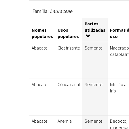
Família:
Lauraceae
Partes
Nomes
Usos
utilizadas
Formas 
populares
populares
uso
Abacate
Cicatrizante
Semente
Macerado
cataplas
Abacate
Cólica renal
Semente
Infusão a
frio
Abacate
Anemia
Semente
Decocto;
macerad