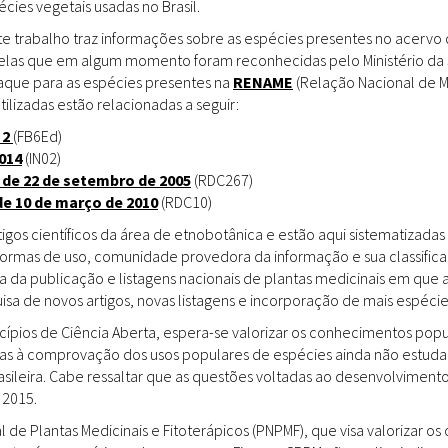
ies vegetais usadas no Brasil.
Doenças & Plantas
Medicinais
te trabalho traz informações sobre as espécies presentes no acervo
uelas que em algum momento foram reconhecidas pelo Ministério da 
Conceitos
staque para as espécies presentes na
RENAME
(Relação Nacional de M
tilizadas estão relacionadas a seguir:
Biblioteca Virtual
 2
(FB6Ed)
014
(IN02)
Botânica
 de 22 de setembro de 2005
(RDC267)
Conservação &
de 10 de março de 2010
(RDC10)
Biodiversidade
gos científicos da área de etnobotânica e estão aqui sistematizadas 
 formas de uso, comunidade provedora da informação e sua classifica
Grupos de Pesquisa
a da publicação e listagens nacionais de plantas medicinais em que 
sa de novos artigos, novas listagens e incorporação de mais espéci
Sementes, Mudas &
Plantas
incípios de Ciência Aberta, espera-se valorizar os conhecimentos pop
das à comprovação dos usos populares de espécies ainda não estuda
Produto & Indústria
rasileira. Cabe ressaltar que as questões voltadas ao desenvolvimen
 2015.
Pessoas & Saberes
l de Plantas Medicinais e Fitoterápicos (PNPMF), que visa valorizar 
Educação & Arte