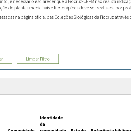
rtanto, é necessário esclarecer que a Fiocruz-CBPM não realiza indi
ção de plantas medicinais e fitoterápicos deve ser realizada por profi
Sites
adas na página oficial das Coleções Biológicas da Fiocruz através d
Etnobotânica
ar
Limpar Filtro
Identidade
da
Comunidade
comunidade
Estado
Referência bibliog