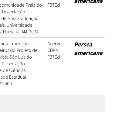
americana
comunidade Praia do
FB7Ed
. Dissertação
a de Pós-Graduação
is, Universidade
 Humaitá, AM. 2024.
lantas medicinais
Acervo
Persea
ueiros do Projeto de
CBPM,
americana
ista São Luís do
FB7Ed
. Dissertação
e de Ciências
dade Estadual
. 2000.