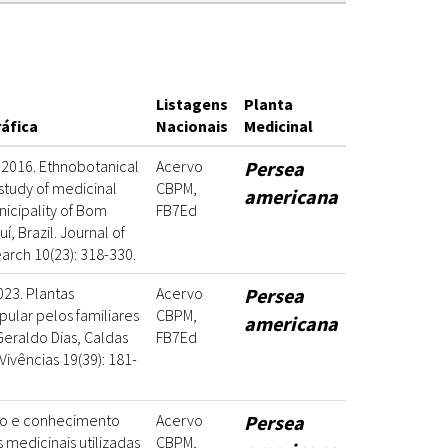
Listagens
Planta
ráfica
Nacionais
Medicinal
. 2016. Ethnobotanical
Acervo
Persea
study of medicinal
CBPM,
americana
nicipality of Bom
FB7Ed
uí, Brazil. Journal of
arch 10(23): 318-330.
023. Plantas
Acervo
Persea
ular pelos familiares
CBPM,
americana
Geraldo Dias, Caldas
FB7Ed
Vivências 19(39): 181-
Uso e conhecimento
Acervo
Persea
s medicinais utilizadas
CBPM,