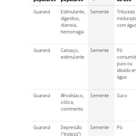
Guaraná
Estimulante,
Semente
Triturada
digestivo,
misturad
diarreia,
com águ
hemorragia
Guaraná
Cansaço,
Semente
Pó
estimulante
consumi
puro ou
diluído e
água
Guaraná
Afrodisíaco,
Semente
Suco
cólica,
corrimento
Guaraná
Depressão
Semente
Pó
("tristeza")