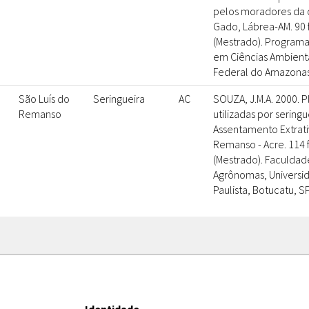
pelos moradores da 
Gado, Lábrea-AM. 90 f
(Mestrado). Program
em Ciências Ambienta
Federal do Amazonas,
São Luís do
Seringueira
AC
SOUZA, J.M.A. 2000. P
Remanso
utilizadas por sering
Assentamento Extrativ
Remanso - Acre. 114 f
(Mestrado). Faculdad
Agrônomas, Universi
Paulista, Botucatu, SP