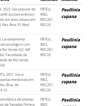
al. 2015. Uso popular de
FB7Ed,
Paullinia
 perfil socioeconômico
IN02,
cupana
tudo em área urbana em
RDC267,
. Rev. Bras. Pl. Med.
RDC10
6. Levantamento
FB7Ed,
Paullinia
ofarmacológico com
IN02,
cupana
e Rio Verde-GO. 44f.
RDC267,
ão). Faculdade de
RDC10
idade de Rio Verde,
016.
P.S. 2017. Uso e
FB7Ed,
Paullinia
plantas medicinais em
IN02,
cupana
ev. Bras. de
RDC267,
19-31.
RDC10
tnobotânica de plantas
FB7Ed,
Paullinia
pio de Senador Firmino
IN02,