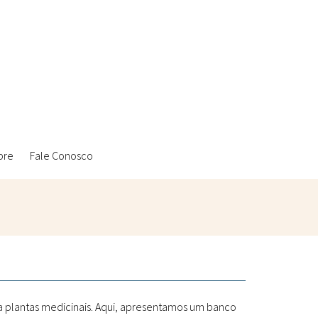
bre
Fale Conosco
Ambientais
Laboratórios Reblados
Sanitárias
Metodologias
 a plantas medicinais. Aqui, apresentamos um banco
Políticas