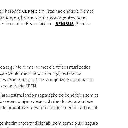
Espécies
Todos
 do herbário
CBPM
e em listas nacionais de plantas
Saúde, englobando tanto listas vigentes como
edicamentos Essenciais) e na
RENISUS
(Plantas
Bases de Dados
Cartilhas
Base de dados
Documentos Oficiais
Especialistas
da seguinte forma: nomes científicos atualizados,
Livros
ção (conforme citados no artigo), estado da
a espécie é citada. O nosso objetivo é que o banco
Periódicos
es no herbário CBPM.
Produções Acadêmicas
ulares estimulando a repartição de benefícios com as
das e encorajar o desenvolvimento de produtos e
Padrões
Todos
to de produtos e acesso ao conhecimento tradicional
Insumos (IFAV)
os conhecimentos tradicionais, bem como o uso seguro