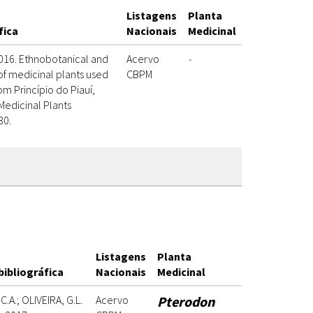
Listagens
Planta
fica
Nacionais
Medicinal
2016. Ethnobotanical and
Acervo
-
of medicinal plants used
CBPM
om Princípio do Piauí,
 Medicinal Plants
30.
Listagens
Planta
bibliográfica
Nacionais
Medicinal
.A.; OLIVEIRA, G.L.
Acervo
Pterodon