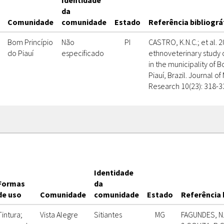
Identidade
da
Comunidade
comunidade
Estado
Referência bibliográ
Bom Princípio
Não
PI
CASTRO, K.N.C.; et al. 
do Piauí
especificado
ethnoveterinary study 
in the municipality of B
Piauí, Brazil. Journal of
Research 10(23): 318-3
Identidade
Formas
da
de uso
Comunidade
comunidade
Estado
Referência 
Tintura;
Vista Alegre
Sitiantes
MG
FAGUNDES, N.C