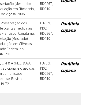
cupana
Dissertação (Mestrado).
RDC267,
duação em Fitotecnia,
RDC10
 de Viçosa. 2008.
. Preservação dos
FB7Ed,
Paullinia
de plantas medicinais
IN02,
cupana
 Francisco, Canutama,
RDC267,
ertação (Mestrado).
RDC10
aduação em Ciências
dade Federal do
AM. 2019.
 C.M. & ARRIEL, D.A.A.
FB7Ed,
Paullinia
radicional e o uso das
IN02,
cupana
 em comunidade
RDC267,
sense. Revista
RDC10
 49-72.