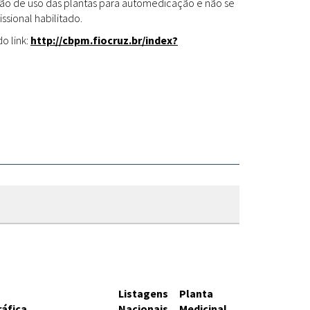
Fitoterápicos
cação de uso das plantas para automedicação e não se
ssional habilitado.
o link:
http://cbpm.fiocruz.br/index?
Listagens
Planta
ráfica
Nacionais
Medicinal