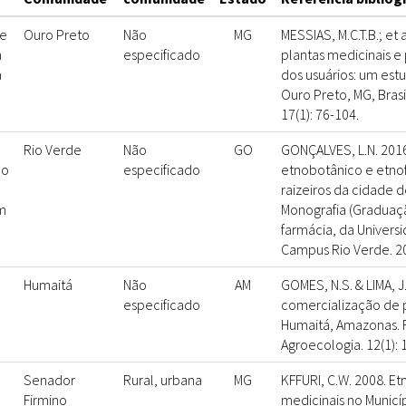
 e
Ouro Preto
Não
MG
MESSIAS, M.C.T.B.; et 
a
especificado
plantas medicinais e
a
dos usuários: um es
Ouro Preto, MG, Brasil
17(1): 76-104.
Rio Verde
Não
GO
GONÇALVES, L.N. 201
do
especificado
etnobotânico e etn
raizeiros da cidade d
m
Monografia (Graduaç
farmácia, da Univers
Campus Rio Verde. 2
Humaitá
Não
AM
GOMES, N.S. & LIMA, J.
especificado
comercialização de 
Humaitá, Amazonas. R
Agroecologia. 12(1): 
Senador
Rural, urbana
MG
KFFURI, C.W. 2008. E
Firmino
medicinais no Municí