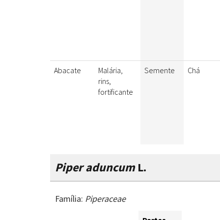
Abacate
Malária,
Semente
Chá
rins,
fortificante
Piper aduncum
L.
Família:
Piperaceae