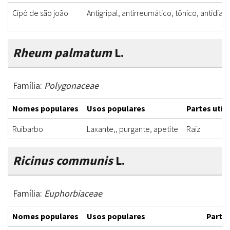
Cipó de são joão
Antigripal, antirreumático, tônico, antidiarré
Rheum palmatum
L.
Família:
Polygonaceae
Nomes populares
Usos populares
Partes util
Ruibarbo
Laxante,, purgante, apetite
Raiz
Ricinus communis
L.
Família:
Euphorbiaceae
Nomes populares
Usos populares
Partes