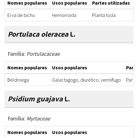
Nomes populares
Usos populares
Partes utilizadas
F
Erva de bicho
Hemorroida
Planta toda
D
Portulaca oleracea
L.
Família:
Portulacaceae
Nomes populares
Usos populares
Parte
Beldroega
Galactagogo, diurético, vermífugo
Parte
Psidium guajava
L.
Família:
Myrtaceae
Nomes populares
Usos populares