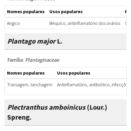
Nomes populares
Usos populares
Pa
Angico
Béquico, antiinflamatório dos ovários
Ca
Plantago major
L.
Família:
Plantaginaceae
Nomes populares
Usos populares
Transagem, tanchagem
Antiinflamatório, antibiótico, infecçõe
Plectranthus amboinicus
(Lour.)
Spreng.