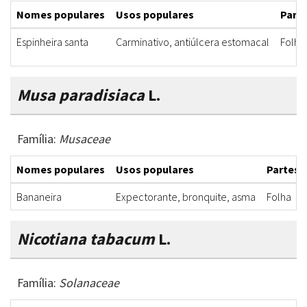
Nomes populares
Usos populares
Parte
Espinheira santa
Carminativo, antiúlcera estomacal
Folha
Musa paradisiaca
L.
Família:
Musaceae
Nomes populares
Usos populares
Partes u
Bananeira
Expectorante, bronquite, asma
Folha
Nicotiana tabacum
L.
Família:
Solanaceae