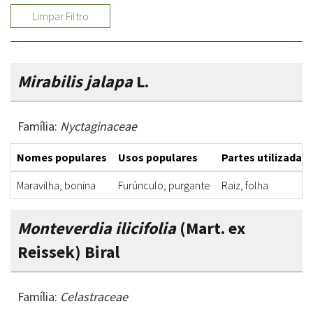
Limpar Filtro
Mirabilis jalapa
L.
Família:
Nyctaginaceae
Nomes populares
Usos populares
Partes utilizadas
Maravilha, bonina
Furúnculo, purgante
Raiz, folha
Monteverdia ilicifolia
(Mart. ex
Reissek) Biral
Família:
Celastraceae