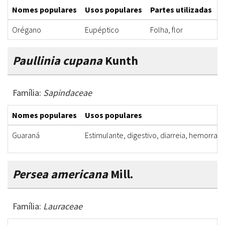
Nomes populares
Usos populares
Partes utilizadas
F
Orégano
Eupéptico
Folha, flor
D
Paullinia cupana
Kunth
Família:
Sapindaceae
Nomes populares
Usos populares
Guaraná
Estimulante, digestivo, diarreia, hemorragi
Persea americana
Mill.
Família:
Lauraceae