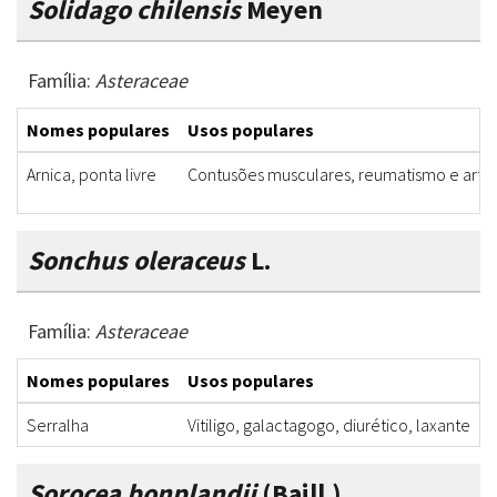
Solidago chilensis
Meyen
Família:
Asteraceae
Nomes populares
Usos populares
Arnica, ponta livre
Contusões musculares, reumatismo e artrose
Sonchus oleraceus
L.
Família:
Asteraceae
Nomes populares
Usos populares
P
Serralha
Vitiligo, galactagogo, diurético, laxante
F
Sorocea bonplandii
(Baill.)