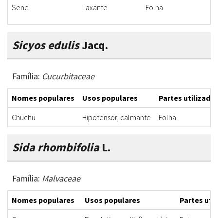
Sene
Laxante
Folha
I
Sicyos edulis
Jacq.
Família:
Cucurbitaceae
Nomes populares
Usos populares
Partes utilizada
Chuchu
Hipotensor, calmante
Folha
Sida rhombifolia
L.
Família:
Malvaceae
Nomes populares
Usos populares
Partes uti