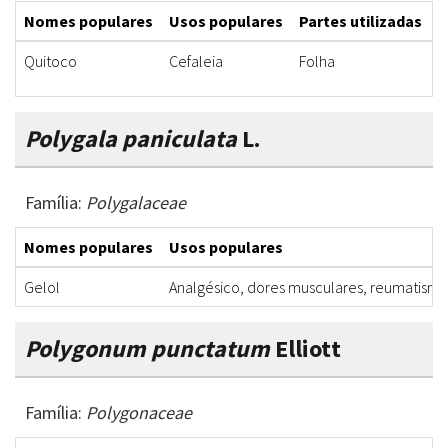
Nomes populares
Usos populares
Partes utilizadas
F
Quitoco
Cefaleia
Folha
I
Polygala paniculata
L.
Família:
Polygalaceae
Nomes populares
Usos populares
Gelol
Analgésico, dores musculares, reumatism
Polygonum punctatum
Elliott
Família:
Polygonaceae