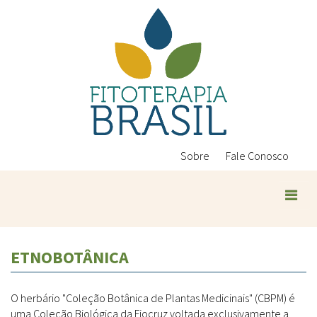
Pular
para
o
conteúdo
principal
Sobre
Fale Conosco
ETNOBOTÂNICA
O herbário "Coleção Botânica de Plantas Medicinais" (CBPM) é
uma Coleção Biológica da Fiocruz voltada exclusivamente a