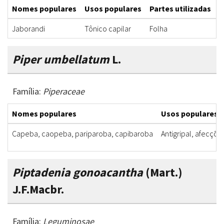
Nomes populares
Usos populares
Partes utilizadas
F
Jaborandi
Tônico capilar
Folha
D
Piper umbellatum
L.
Família:
Piperaceae
Nomes populares
Usos populares
Capeba, caopeba, pariparoba, capibaroba
Antigripal, afecções
Piptadenia gonoacantha
(Mart.)
J.F.Macbr.
Família:
Leguminosae