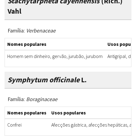
Stachytarpheta cayennensis
(Rich.)
Vahl
Família:
Verbenaceae
Nomes populares
Usos popula
Homem sem dinheiro, gervão, jurubão, jurubom
Antigripal, do
Symphytum officinale
L.
Família:
Boraginaceae
Nomes populares
Usos populares
Confrei
Afecções gástrica, afecções hepáticas, anti