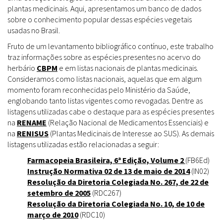
plantas medicinais. Aqui, apresentamos um banco de dados
sobre o conhecimento popular dessas espécies vegetais
usadas no Brasil.
Fruto de um levantamento bibliográfico contínuo, este trabalho
traz informações sobre as espécies presentes no acervo do
herbário
CBPM
e em listas nacionais de plantas medicinais.
Consideramos como listas nacionais, aquelas que em algum
momento foram reconhecidas pelo Ministério da Saúde,
englobando tanto listas vigentes como revogadas. Dentre as
listagens utilizadas cabe o destaque para as espécies presentes
na
RENAME
(Relação Nacional de Medicamentos Essenciais) e
na
RENISUS
(Plantas Medicinais de Interesse ao SUS). As demais
listagens utilizadas estão relacionadas a seguir:
Farmacopeia Brasileira, 6ª Edição, Volume 2
(FB6Ed)
Instrução Normativa 02 de 13 de maio de 2014
(IN02)
Resolução da Diretoria Colegiada No. 267, de 22 de
setembro de 2005
(RDC267)
Resolução da Diretoria Colegiada No. 10, de 10 de
março de 2010
(RDC10)