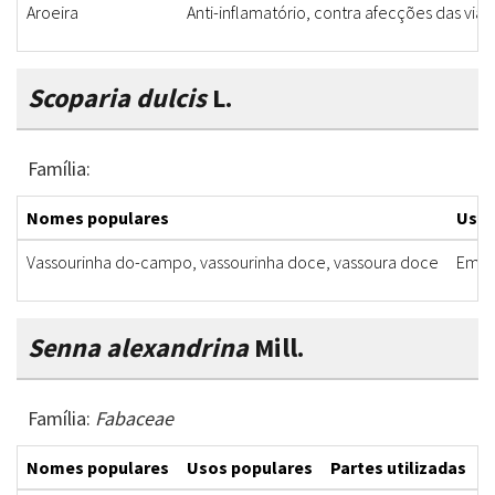
Aroeira
Anti-inflamatório, contra afecções das vias 
Scoparia dulcis
L.
Família:
Nomes populares
Usos
Vassourinha do-campo, vassourinha doce, vassoura doce
Emoli
Senna alexandrina
Mill.
Família:
Fabaceae
Nomes populares
Usos populares
Partes utilizadas
F