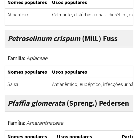
Nomes populares
Usos populares
Abacateiro
Calmante, distúrbios renais, diurético, exc
Petroselinum crispum
(Mill.) Fuss
Família:
Apiaceae
Nomes populares
Usos populares
Salsa
Antianêmico, eupéptico, infecções urinária
Pfaffia glomerata
(Spreng.) Pedersen
Família:
Amaranthaceae
Nomes populares
Usos populares
Partes 