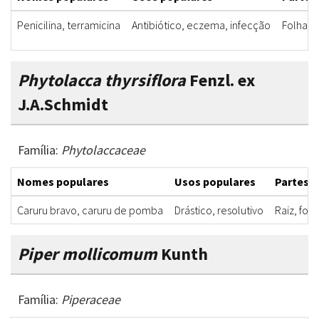
Penicilina, terramicina
Antibiótico, eczema, infecção
Folha
Phytolacca thyrsiflora
Fenzl. ex
J.A.Schmidt
Família:
Phytolaccaceae
Nomes populares
Usos populares
Partes u
Caruru bravo, caruru de pomba
Drástico, resolutivo
Raiz, folh
Piper mollicomum
Kunth
Família:
Piperaceae