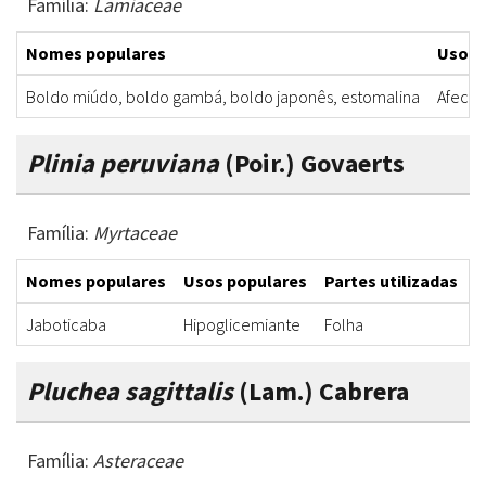
Família:
Lamiaceae
Nomes populares
Usos 
Boldo miúdo, boldo gambá, boldo japonês, estomalina
Afecçõ
Plinia peruviana
(Poir.) Govaerts
Família:
Myrtaceae
Nomes populares
Usos populares
Partes utilizadas
F
Jaboticaba
Hipoglicemiante
Folha
D
Pluchea sagittalis
(Lam.) Cabrera
Família:
Asteraceae