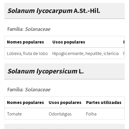
Solanum lycocarpum
A.St.-Hil.
Família:
Solanaceae
Nomes populares
Usos populares
Pa
Lobeira, fruta de lobo
Hipoglicemiante, hepatite, icterícia
Fr
Solanum lycopersicum
L.
Família:
Solanaceae
Nomes populares
Usos populares
Partes utilizadas
F
Tomate
Odontalgias
Folha
D