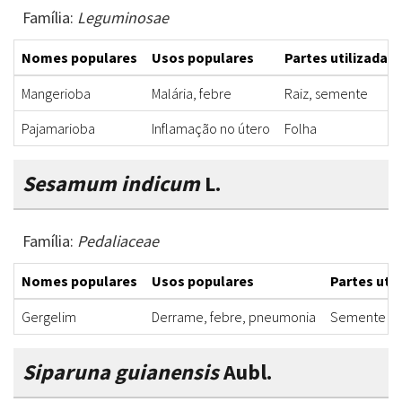
Família:
Leguminosae
Nomes populares
Usos populares
Partes utilizadas
Mangerioba
Malária, febre
Raiz, semente
Pajamarioba
Inflamação no útero
Folha
Sesamum indicum
L.
Família:
Pedaliaceae
Nomes populares
Usos populares
Partes util
Gergelim
Derrame, febre, pneumonia
Semente
Siparuna guianensis
Aubl.