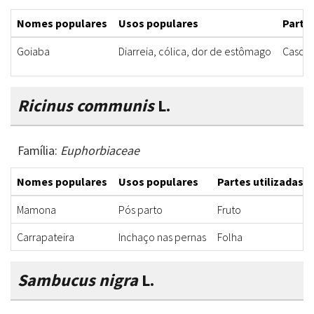
Nomes populares
Usos populares
Partes
Goiaba
Diarreia, cólica, dor de estômago
Casca, 
Ricinus communis
L.
Família:
Euphorbiaceae
Nomes populares
Usos populares
Partes utilizadas
Mamona
Pós parto
Fruto
Carrapateira
Inchaço nas pernas
Folha
Sambucus nigra
L.