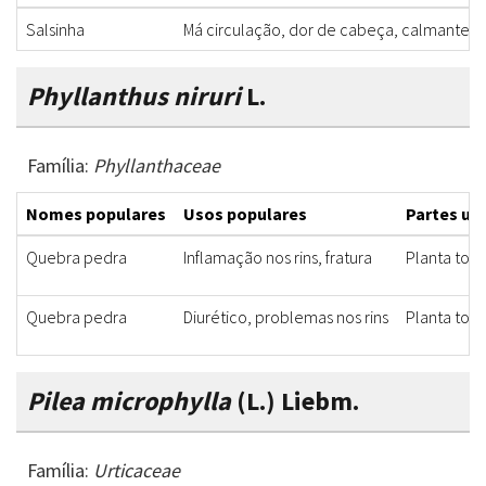
Salsinha
Má circulação, dor de cabeça, calmante
Phyllanthus niruri
L.
Família:
Phyllanthaceae
Nomes populares
Usos populares
Partes uti
Quebra pedra
Inflamação nos rins, fratura
Planta tod
Quebra pedra
Diurético, problemas nos rins
Planta tod
Pilea microphylla
(L.) Liebm.
Família:
Urticaceae