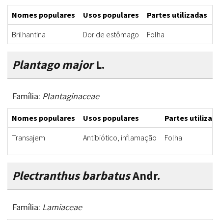
Nomes populares
Usos populares
Partes utilizadas
F
Brilhantina
Dor de estômago
Folha
C
Plantago major
L.
Família:
Plantaginaceae
Nomes populares
Usos populares
Partes utilizad
Transajem
Antibiótico, inflamação
Folha
Plectranthus barbatus
Andr.
Família:
Lamiaceae