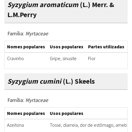
Syzygium aromaticum
(L.) Merr. &
L.M.Perry
Família:
Myrtaceae
Nomes populares
Usos populares
Partes utilizadas
F
Cravinho
Gripe, sinusite
Flor
M
Syzygium cumini
(L.) Skeels
Família:
Myrtaceae
Nomes populares
Usos populares
Azeitona
Tosse, diarreia, dor de estômago, ameba