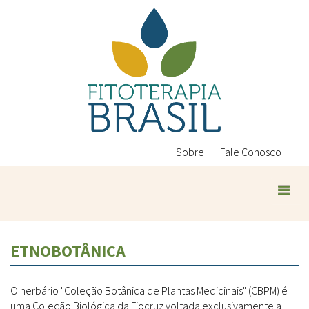
Pular
para
o
conteúdo
principal
Sobre
Fale Conosco
ETNOBOTÂNICA
O herbário "Coleção Botânica de Plantas Medicinais" (CBPM) é
uma Coleção Biológica da Fiocruz voltada exclusivamente a