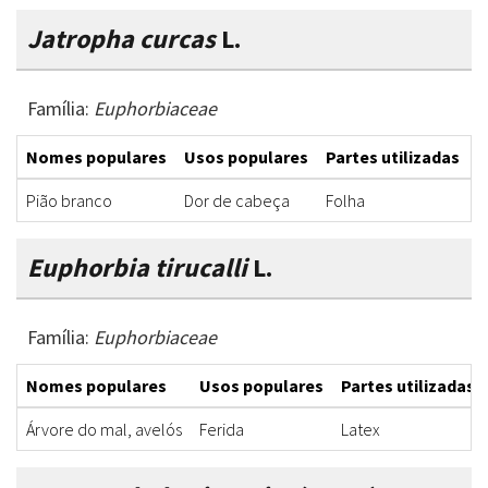
Jatropha curcas
L.
Família:
Euphorbiaceae
Nomes populares
Usos populares
Partes utilizadas
F
Pião branco
Dor de cabeça
Folha
C
Euphorbia tirucalli
L.
Família:
Euphorbiaceae
Nomes populares
Usos populares
Partes utilizadas
Árvore do mal, avelós
Ferida
Latex