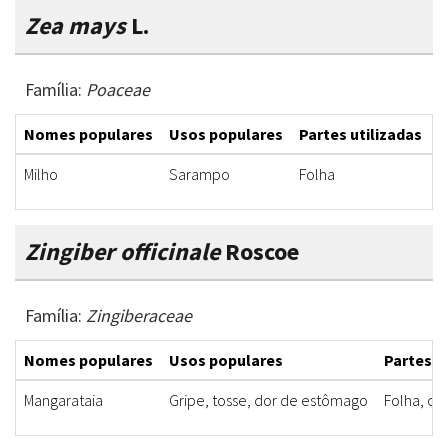
Zea mays
L.
Família:
Poaceae
Nomes populares
Usos populares
Partes utilizadas
F
Milho
Sarampo
Folha
C
Zingiber officinale
Roscoe
Família:
Zingiberaceae
Nomes populares
Usos populares
Partes u
Mangarataia
Gripe, tosse, dor de estômago
Folha, ca