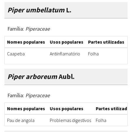
Piper umbellatum
L.
Família:
Piperaceae
Nomes populares
Usos populares
Partes utilizadas
F
Caapeba
Antiinflamatório
Folha
C
Piper arboreum
Aubl.
Família:
Piperaceae
Nomes populares
Usos populares
Partes utilizadas
Pau de angola
Problemas digestivos
Folha