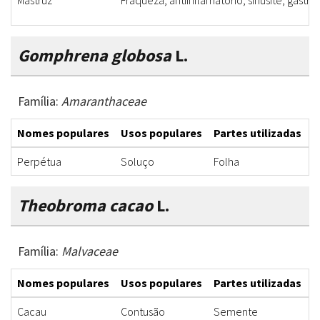
Mastruz
Fraqueza, antiinflamatório, sinusite, gastrit
Gomphrena globosa
L.
Família:
Amaranthaceae
Nomes populares
Usos populares
Partes utilizadas
F
Perpétua
Soluço
Folha
C
Theobroma cacao
L.
Família:
Malvaceae
Nomes populares
Usos populares
Partes utilizadas
F
Cacau
Contusão
Semente
G