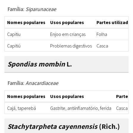
Família:
Siparunaceae
Nomes populares
Usos populares
Partes utilizadas
Capitiu
Enjoo em crianças
Folha
Capitiú
Problemas digestivos
Casca
Spondias mombin
L.
Família:
Anacardiaceae
Nomes populares
Usos populares
Partes 
Cajá, taperebá
Gastrite, antiinflamatório, ferida
Casca
Stachytarpheta cayennensis
(Rich.)