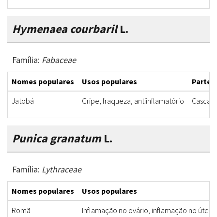
Hymenaea courbaril
L.
Família:
Fabaceae
Nomes populares
Usos populares
Partes 
Jatobá
Gripe, fraqueza, antiinflamatório
Casca, f
Punica granatum
L.
Família:
Lythraceae
Nomes populares
Usos populares
Romã
Inflamação no ovário, inflamação no útero