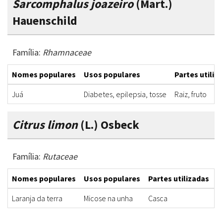
Sarcomphalus joazeiro
(Mart.)
Hauenschild
Família:
Rhamnaceae
Nomes populares
Usos populares
Partes utiliz
Juá
Diabetes, epilepsia, tosse
Raiz, fruto
Citrus limon
(L.) Osbeck
Família:
Rutaceae
Nomes populares
Usos populares
Partes utilizadas
F
Laranja da terra
Micose na unha
Casca
B