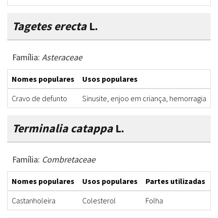
Tagetes erecta
L.
Família:
Asteraceae
Nomes populares
Usos populares
P
Cravo de defunto
Sinusite, enjoo em criança, hemorragia
F
Terminalia catappa
L.
Família:
Combretaceae
Nomes populares
Usos populares
Partes utilizadas
F
Castanholeira
Colesterol
Folha
C