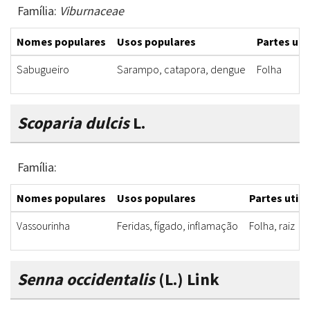
Família:
Viburnaceae
Nomes populares
Usos populares
Partes uti
Sabugueiro
Sarampo, catapora, dengue
Folha
Scoparia dulcis
L.
Família:
Nomes populares
Usos populares
Partes utili
Vassourinha
Feridas, fígado, inflamação
Folha, raiz
Senna occidentalis
(L.) Link