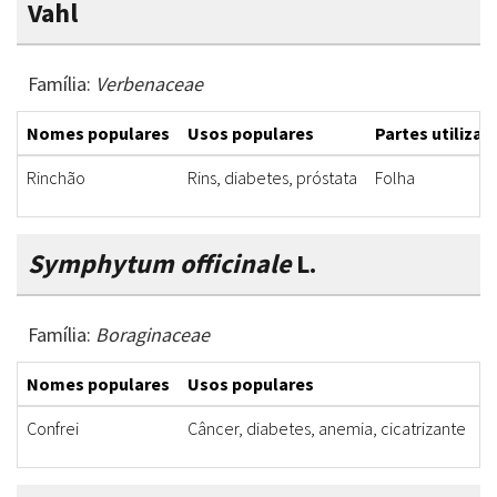
Vahl
Família:
Verbenaceae
Nomes populares
Usos populares
Partes utilizad
Rinchão
Rins, diabetes, próstata
Folha
Symphytum officinale
L.
Família:
Boraginaceae
Nomes populares
Usos populares
P
Confrei
Câncer, diabetes, anemia, cicatrizante
F