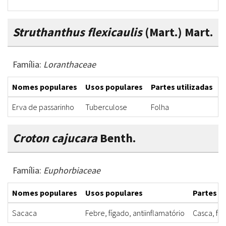
Struthanthus flexicaulis
(Mart.) Mart.
Família:
Loranthaceae
Nomes populares
Usos populares
Partes utilizadas
F
Erva de passarinho
Tuberculose
Folha
C
Croton cajucara
Benth.
Família:
Euphorbiaceae
Nomes populares
Usos populares
Partes ut
Sacaca
Febre, fígado, antiinflamatório
Casca, fol