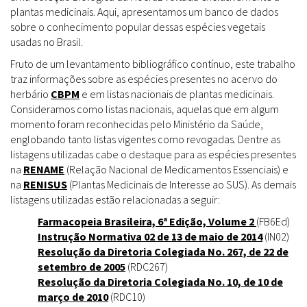
plantas medicinais. Aqui, apresentamos um banco de dados
sobre o conhecimento popular dessas espécies vegetais
usadas no Brasil.
Fruto de um levantamento bibliográfico contínuo, este trabalho
traz informações sobre as espécies presentes no acervo do
herbário
CBPM
e em listas nacionais de plantas medicinais.
Consideramos como listas nacionais, aquelas que em algum
momento foram reconhecidas pelo Ministério da Saúde,
englobando tanto listas vigentes como revogadas. Dentre as
listagens utilizadas cabe o destaque para as espécies presentes
na
RENAME
(Relação Nacional de Medicamentos Essenciais) e
na
RENISUS
(Plantas Medicinais de Interesse ao SUS). As demais
listagens utilizadas estão relacionadas a seguir:
Farmacopeia Brasileira, 6ª Edição, Volume 2
(FB6Ed)
Instrução Normativa 02 de 13 de maio de 2014
(IN02)
Resolução da Diretoria Colegiada No. 267, de 22 de
setembro de 2005
(RDC267)
Resolução da Diretoria Colegiada No. 10, de 10 de
março de 2010
(RDC10)