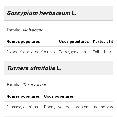
Gossypium herbaceum
L.
Família:
Malvaceae
Nomes populares
Usos populares
Partes utili
Algodoeiro, algodoeiro roxo
Tosse, garganta
Folha, fruto
Turnera ulmifolia
L.
Família:
Turneraceae
Nomes populares
Usos populares
Chanana, damiana
Doença venérea, problemas nos nervos