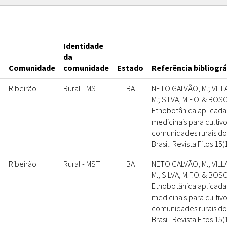
Identidade
s
da
Comunidade
comunidade
Estado
Referência bibliográ
Ribeirão
Rural - MST
BA
NETO GALVÃO, M.; VILL
M.; SILVA, M.F.O. & BOS
Etnobotânica aplicada
medicinais para culti
comunidades rurais do
Brasil. Revista Fitos 15(
Ribeirão
Rural - MST
BA
NETO GALVÃO, M.; VILL
M.; SILVA, M.F.O. & BOS
Etnobotânica aplicada
medicinais para culti
comunidades rurais do
Brasil. Revista Fitos 15(