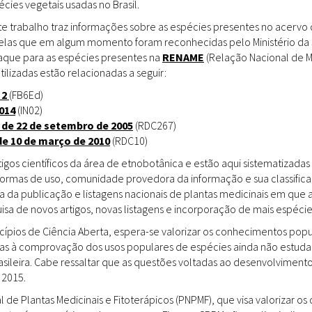
ies vegetais usadas no Brasil.
Doenças & Plantas
Medicinais
te trabalho traz informações sobre as espécies presentes no acervo
uelas que em algum momento foram reconhecidas pelo Ministério da 
Conceitos
staque para as espécies presentes na
RENAME
(Relação Nacional de M
tilizadas estão relacionadas a seguir:
Biblioteca Virtual
 2
(FB6Ed)
014
(IN02)
Botânica
 de 22 de setembro de 2005
(RDC267)
Conservação &
de 10 de março de 2010
(RDC10)
Biodiversidade
gos científicos da área de etnobotânica e estão aqui sistematizadas 
 formas de uso, comunidade provedora da informação e sua classifica
Grupos de Pesquisa
a da publicação e listagens nacionais de plantas medicinais em que 
sa de novos artigos, novas listagens e incorporação de mais espéci
Sementes, Mudas &
Plantas
incípios de Ciência Aberta, espera-se valorizar os conhecimentos pop
das à comprovação dos usos populares de espécies ainda não estuda
Produto & Indústria
rasileira. Cabe ressaltar que as questões voltadas ao desenvolvimen
 2015.
Pessoas & Saberes
l de Plantas Medicinais e Fitoterápicos (PNPMF), que visa valorizar 
Educação & Arte