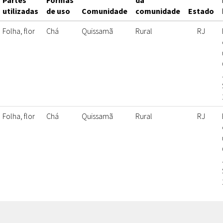
Partes
Formas
da
utilizadas
de uso
Comunidade
comunidade
Estado
Folha, flor
Chá
Quissamã
Rural
RJ
Folha, flor
Chá
Quissamã
Rural
RJ