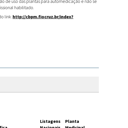
Fitoterápicos
cação de uso das plantas para automedicação e não se
ssional habilitado.
o link:
http://cbpm.fiocruz.br/index?
Listagens
Planta
fica
Nacionais
Medicinal