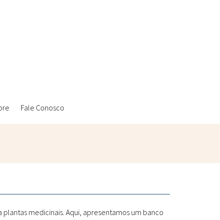
bre
Fale Conosco
Ambientais
Laboratórios Reblados
Sanitárias
Metodologias
 a plantas medicinais. Aqui, apresentamos um banco
Políticas