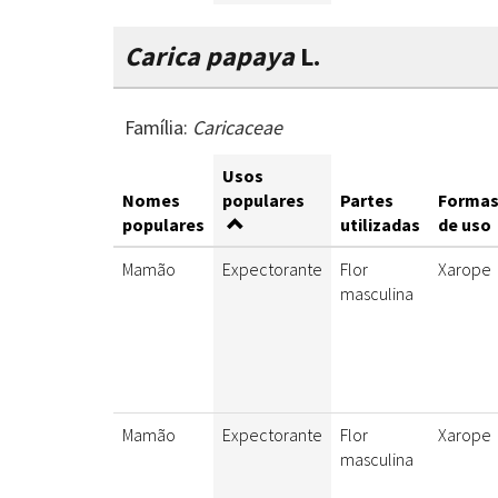
Carica papaya
L.
Família:
Caricaceae
Usos
Nomes
populares
Partes
Forma
populares
utilizadas
de uso
Mamão
Expectorante
Flor
Xarope
masculina
Mamão
Expectorante
Flor
Xarope
masculina