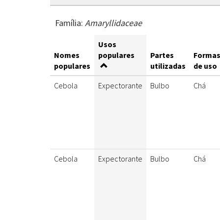
Família:
Amaryllidaceae
Usos
Nomes
populares
Partes
Forma
populares
utilizadas
de uso
Cebola
Expectorante
Bulbo
Chá
Cebola
Expectorante
Bulbo
Chá