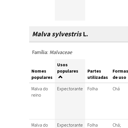
Malva sylvestris
L.
Família:
Malvaceae
Usos
Nomes
populares
Partes
Forma
populares
utilizadas
de uso
Malva do
Expectorante
Folha
Chá
reino
Malva do
Expectorante
Folha
Chá;