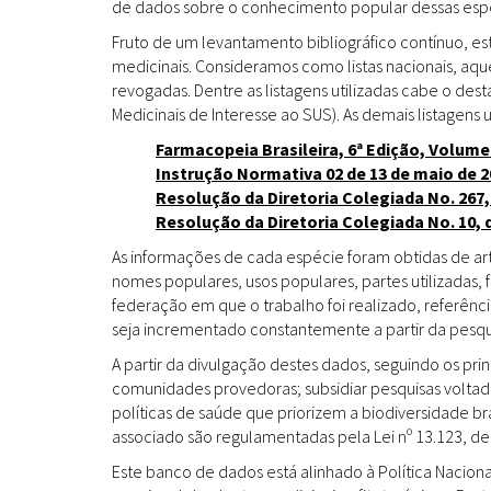
de dados sobre o conhecimento popular dessas espéc
Fruto de um levantamento bibliográfico contínuo, es
medicinais. Consideramos como listas nacionais, aq
revogadas. Dentre as listagens utilizadas cabe o de
Medicinais de Interesse ao SUS). As demais listagens u
Farmacopeia Brasileira, 6ª Edição, Volume
Instrução Normativa 02 de 13 de maio de 2
Resolução da Diretoria Colegiada No. 267,
Resolução da Diretoria Colegiada No. 10, 
As informações de cada espécie foram obtidas de arti
nomes populares, usos populares, partes utilizadas,
federação em que o trabalho foi realizado, referênci
seja incrementado constantemente a partir da pesqui
A partir da divulgação destes dados, seguindo os pr
comunidades provedoras; subsidiar pesquisas volta
políticas de saúde que priorizem a biodiversidade b
associado são regulamentadas pela Lei nº 13.123, de
Este banco de dados está alinhado à Política Naciona