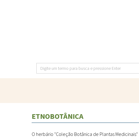
Pular
para
o
conteúdo
principal
Digite
um
termo
para
busca
e
ETNOBOTÂNICA
pressione
Enter
O herbário "Coleção Botânica de Plantas Medicinais