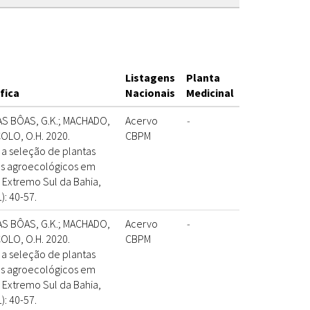
Listagens
Planta
fica
Nacionais
Medicinal
AS BÔAS, G.K.; MACHADO,
Acervo
-
COLO, O.H. 2020.
CBPM
 a seleção de plantas
vos agroecológicos em
 Extremo Sul da Bahia,
1): 40-57.
AS BÔAS, G.K.; MACHADO,
Acervo
-
COLO, O.H. 2020.
CBPM
 a seleção de plantas
vos agroecológicos em
 Extremo Sul da Bahia,
1): 40-57.