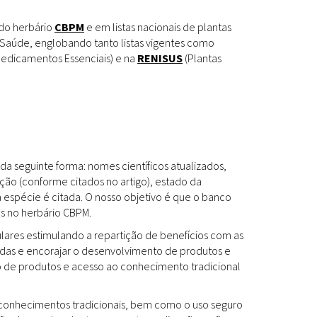
Espécies
Todos
 do herbário
CBPM
e em listas nacionais de plantas
Saúde, englobando tanto listas vigentes como
edicamentos Essenciais) e na
RENISUS
(Plantas
Bases de Dados
Cartilhas
Base de dados
Documentos Oficiais
Especialistas
da seguinte forma: nomes científicos atualizados,
Livros
ção (conforme citados no artigo), estado da
a espécie é citada. O nosso objetivo é que o banco
Periódicos
es no herbário CBPM.
Produções Acadêmicas
ulares estimulando a repartição de benefícios com as
das e encorajar o desenvolvimento de produtos e
Padrões
Todos
to de produtos e acesso ao conhecimento tradicional
Insumos (IFAV)
os conhecimentos tradicionais, bem como o uso seguro