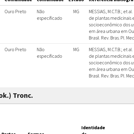
Ouro Preto
Não
MG
MESSIAS, M.C.T.B.; et al
especificado
de plantas medicinais e
socioeconômico dos us
em área urbana em Our
Brasil. Rev. Bras. Pl. Me
Ouro Preto
Não
MG
MESSIAS, M.C.T.B.; et al
especificado
de plantas medicinais e
socioeconômico dos us
em área urbana em Our
Brasil. Rev. Bras. Pl. Me
ok.) Tronc.
Identidade