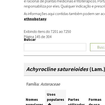
e racional de plantas medicinais e fitoterápicos. Po
responsabiliza por eles. Qualquer indicação e prescri
As informações aqui contidas também podem ser acess
ethnobotany
.
Exibindo itens do 7201 ao 7250
Página 145 de 304
Buscar
Busc
Achyrocline satureioides
(Lam.)
Família:
Asteraceae
Usos
Nomes
populares
Partes
Formas
populares
utilizadas
de uso