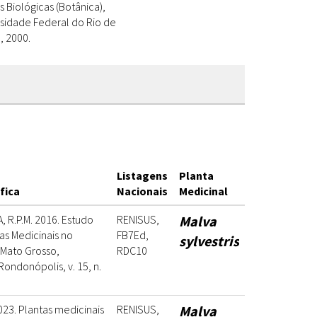
Biológicas (Botânica),
rsidade Federal do Rio de
, 2000.
Listagens
Planta
fica
Nacionais
Medicinal
 R.P.M. 2016. Estudo
RENISUS,
Malva
as Medicinais no
FB7Ed,
sylvestris
 Mato Grosso,
RDC10
 Rondonópolis, v. 15, n.
2023. Plantas medicinais
RENISUS,
Malva