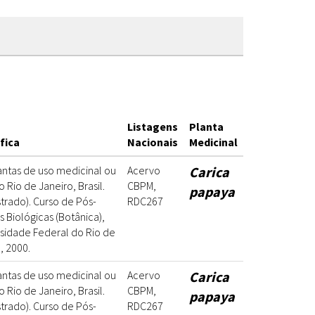
Listagens
Planta
fica
Nacionais
Medicinal
antas de uso medicinal ou
Acervo
Carica
o Rio de Janeiro, Brasil.
CBPM,
papaya
strado). Curso de Pós-
RDC267
Biológicas (Botânica),
rsidade Federal do Rio de
, 2000.
antas de uso medicinal ou
Acervo
Carica
o Rio de Janeiro, Brasil.
CBPM,
papaya
strado). Curso de Pós-
RDC267