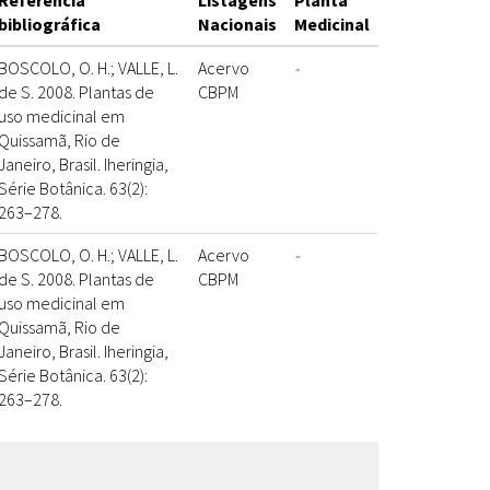
Referência
Listagens
Planta
bibliográfica
Nacionais
Medicinal
BOSCOLO, O. H.; VALLE, L.
Acervo
-
de S. 2008. Plantas de
CBPM
uso medicinal em
Quissamã, Rio de
Janeiro, Brasil. Iheringia,
Série Botânica. 63(2):
263–278.
BOSCOLO, O. H.; VALLE, L.
Acervo
-
de S. 2008. Plantas de
CBPM
uso medicinal em
Quissamã, Rio de
Janeiro, Brasil. Iheringia,
Série Botânica. 63(2):
263–278.