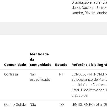
Graduação em Ciências 
Museu Nacional, Unive
Janeiro, Rio de Janeiro
Identidade
s
da
Comunidade
comunidade
Estado
Referência bibliográ
Confresa
Não
MT
BORGES, R.M.; MOREIRA,
especificado
etnobotânico de Plant
município de Confresa
Brasil. Biodiversidade,
3, p. 68-82.
Centro-Sul de
Não
TO
LEMOS, F.M.F.C.; et al. 