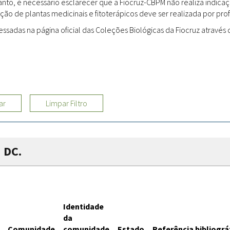
rtanto, é necessário esclarecer que a Fiocruz-CBPM não realiza indi
ção de plantas medicinais e fitoterápicos deve ser realizada por profi
Sites
adas na página oficial das Coleções Biológicas da Fiocruz através d
Etnobotânica
ar
Limpar Filtro
 DC.
Identidade
da
Comunidade
comunidade
Estado
Referência bibliográ