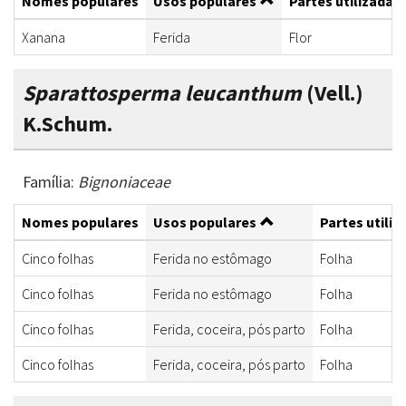
Nomes populares
Usos populares
Partes utilizadas
Xanana
Ferida
Flor
Sparattosperma leucanthum
(Vell.)
K.Schum.
Família:
Bignoniaceae
Nomes populares
Usos populares
Partes utiliz
Cinco folhas
Ferida no estômago
Folha
Cinco folhas
Ferida no estômago
Folha
Cinco folhas
Ferida, coceira, pós parto
Folha
Cinco folhas
Ferida, coceira, pós parto
Folha