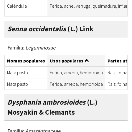
Calêndula
Ferida, acne, verruga, queimadura, inflama
Senna occidentalis
(L.) Link
Família:
Leguminosae
Nomes populares
Usos populares
Partes util
Mata pasto
Ferida, ameba, hemorroida
Raiz, folha
Mata pasto
Ferida, ameba, hemorroida
Raiz, folha
Dysphania ambrosioides
(L.)
Mosyakin & Clemants
Família:
Amaranthaceae