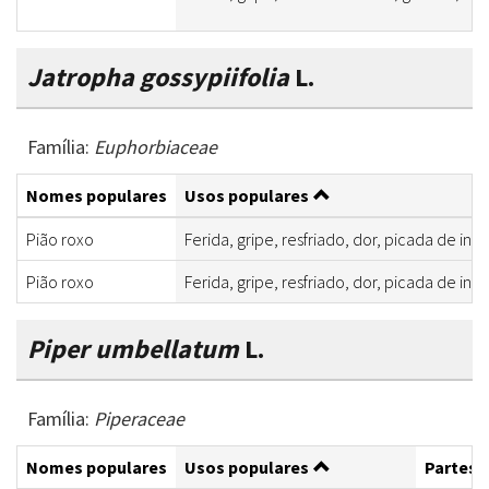
Jatropha gossypiifolia
L.
Família:
Euphorbiaceae
Nomes populares
Usos populares
Pião roxo
Ferida, gripe, resfriado, dor, picada de inse
Pião roxo
Ferida, gripe, resfriado, dor, picada de inse
Piper umbellatum
L.
Família:
Piperaceae
Nomes populares
Usos populares
Partes u