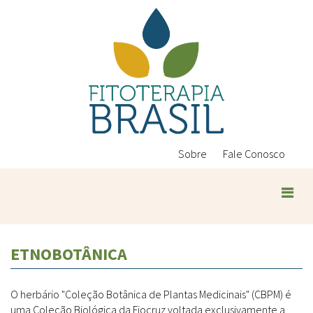
Pular
para
o
conteúdo
principal
Sobre
Fale Conosco
ETNOBOTÂNICA
O herbário "Coleção Botânica de Plantas Medicinais" (CBPM) é
uma Coleção Biológica da Fiocruz voltada exclusivamente a