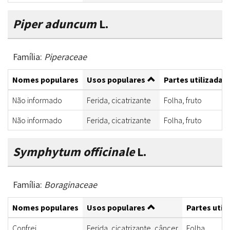
Piper aduncum
L.
Família:
Piperaceae
Nomes populares
Usos populares
Partes utilizadas
Não informado
Ferida, cicatrizante
Folha, fruto
Não informado
Ferida, cicatrizante
Folha, fruto
Symphytum officinale
L.
Família:
Boraginaceae
Nomes populares
Usos populares
Partes util
Confrei
Ferida, cicatrizante, câncer
Folha