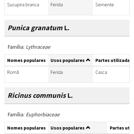
Sucupira branca
Ferida
Semente
Punica granatum
L.
Família:
Lythraceae
Nomes populares
Usos populares
Partes utilizadas
Romã
Ferida
Casca
Ricinus communis
L.
Família:
Euphorbiaceae
Nomes populares
Usos populares
Partes util