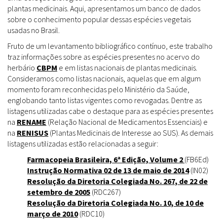
plantas medicinais. Aqui, apresentamos um banco de dados
sobre o conhecimento popular dessas espécies vegetais
usadas no Brasil.
Fruto de um levantamento bibliográfico contínuo, este trabalho
traz informações sobre as espécies presentes no acervo do
herbário
CBPM
e em listas nacionais de plantas medicinais.
Consideramos como listas nacionais, aquelas que em algum
momento foram reconhecidas pelo Ministério da Saúde,
englobando tanto listas vigentes como revogadas. Dentre as
listagens utilizadas cabe o destaque para as espécies presentes
na
RENAME
(Relação Nacional de Medicamentos Essenciais) e
na
RENISUS
(Plantas Medicinais de Interesse ao SUS). As demais
listagens utilizadas estão relacionadas a seguir:
Farmacopeia Brasileira, 6ª Edição, Volume 2
(FB6Ed)
Instrução Normativa 02 de 13 de maio de 2014
(IN02)
Resolução da Diretoria Colegiada No. 267, de 22 de
setembro de 2005
(RDC267)
Resolução da Diretoria Colegiada No. 10, de 10 de
março de 2010
(RDC10)