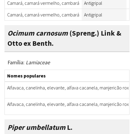
Camará, camará vermelho, cambará
Antigripal
Fl
Camará, camará vermelho, cambará
Antigripal
Fl
Ocimum carnosum
(Spreng.) Link &
Otto ex Benth.
Família:
Lamiaceae
Nomes populares
Alfavaca, canelinha, elevante, alfava cacanela, manjericão roxo
Alfavaca, canelinha, elevante, alfava cacanela, manjericão roxo
Piper umbellatum
L.