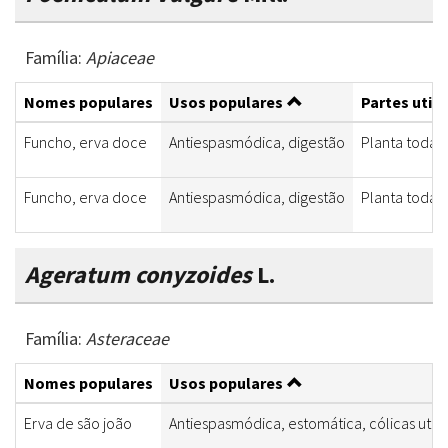
Família:
Apiaceae
Nomes populares
Usos populares
Partes utili
Funcho, erva doce
Antiespasmódica, digestão
Planta toda
Funcho, erva doce
Antiespasmódica, digestão
Planta toda
Ageratum conyzoides
L.
Família:
Asteraceae
Nomes populares
Usos populares
Erva de são joão
Antiespasmódica, estomática, cólicas ute