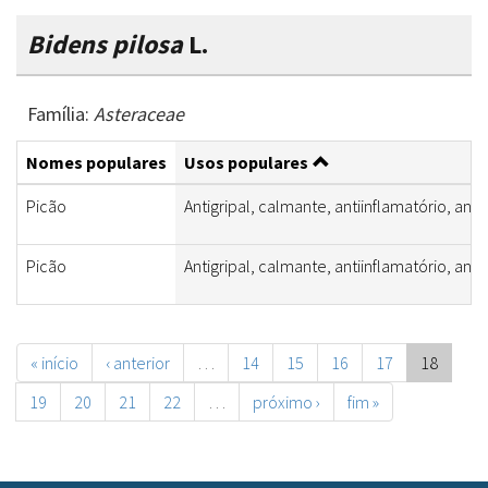
Bidens pilosa
L.
Família:
Asteraceae
Nomes populares
Usos populares
Picão
Antigripal, calmante, antiinflamatório, ant
Picão
Antigripal, calmante, antiinflamatório, ant
« início
‹ anterior
…
14
15
16
17
18
19
20
21
22
…
próximo ›
fim »