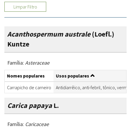
Limpar Filtro
Acanthospermum australe
(Loefl.)
Kuntze
Família:
Asteraceae
Nomes populares
Usos populares
Carrapicho de carneiro
Antidiarrêico, anti-febril, tônico, vermíf
Carica papaya
L.
Família:
Caricaceae