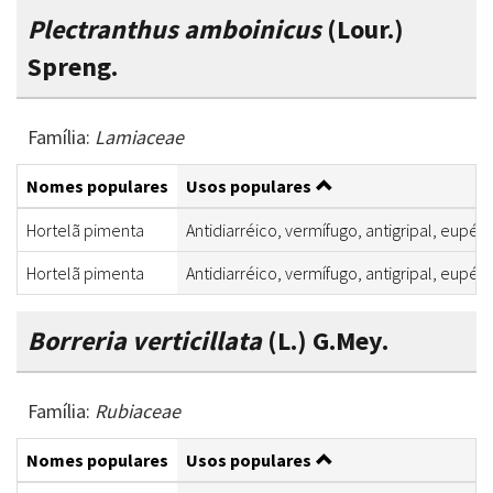
Plectranthus amboinicus
(Lour.)
Spreng.
Família:
Lamiaceae
Nomes populares
Usos populares
Hortelã pimenta
Antidiarréico, vermífugo, antigripal, eupép
Hortelã pimenta
Antidiarréico, vermífugo, antigripal, eupép
Borreria verticillata
(L.) G.Mey.
Família:
Rubiaceae
Nomes populares
Usos populares