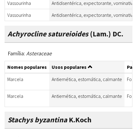
Vassourinha
Antidisentérica, expectorante, vominativa
Vassourinha
Antidisentérica, expectorante, vominativa
Achyrocline satureioides
(Lam.) DC.
Família:
Asteraceae
Nomes populares
Usos populares
Part
Marcela
Antiemética, estomática, calmante
Folha
Marcela
Antiemética, estomática, calmante
Folha
Stachys byzantina
K.Koch