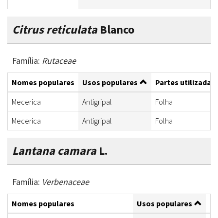
Citrus reticulata
Blanco
Família:
Rutaceae
Nomes populares
Usos populares
Partes utilizadas
Mecerica
Antigripal
Folha
Mecerica
Antigripal
Folha
Lantana camara
L.
Família:
Verbenaceae
Nomes populares
Usos populares
Pa