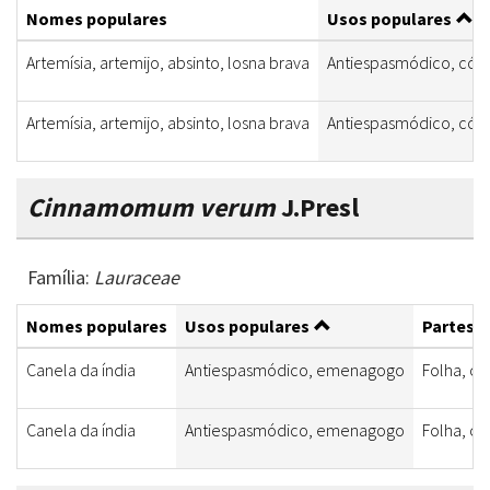
Nomes populares
Usos populares
Artemísia, artemijo, absinto, losna brava
Antiespasmódico, cólic
Artemísia, artemijo, absinto, losna brava
Antiespasmódico, cólic
Cinnamomum verum
J.Presl
Família:
Lauraceae
Nomes populares
Usos populares
Partes u
Canela da índia
Antiespasmódico, emenagogo
Folha, ca
Canela da índia
Antiespasmódico, emenagogo
Folha, ca