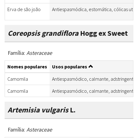
Erva de são joão
Antiespasmódica, estomática, cólicas ute
Coreopsis grandiflora
Hogg ex Sweet
Família:
Asteraceae
Nomes populares
Usos populares
Camomila
Antiespasmódico, calmante, adstringente (
Camomila
Antiespasmódico, calmante, adstringente (
Artemisia vulgaris
L.
Família:
Asteraceae