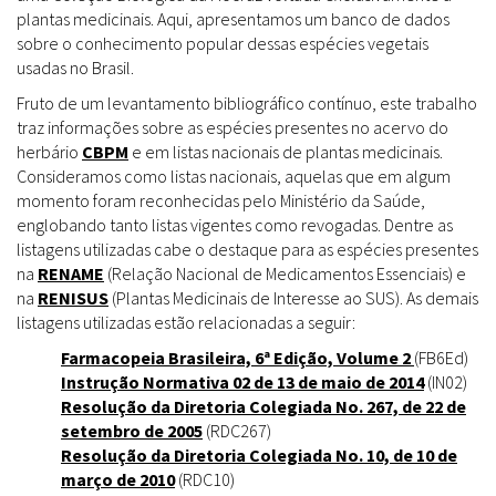
plantas medicinais. Aqui, apresentamos um banco de dados
sobre o conhecimento popular dessas espécies vegetais
usadas no Brasil.
Fruto de um levantamento bibliográfico contínuo, este trabalho
traz informações sobre as espécies presentes no acervo do
herbário
CBPM
e em listas nacionais de plantas medicinais.
Consideramos como listas nacionais, aquelas que em algum
momento foram reconhecidas pelo Ministério da Saúde,
englobando tanto listas vigentes como revogadas. Dentre as
listagens utilizadas cabe o destaque para as espécies presentes
na
RENAME
(Relação Nacional de Medicamentos Essenciais) e
na
RENISUS
(Plantas Medicinais de Interesse ao SUS). As demais
listagens utilizadas estão relacionadas a seguir:
Farmacopeia Brasileira, 6ª Edição, Volume 2
(FB6Ed)
Instrução Normativa 02 de 13 de maio de 2014
(IN02)
Resolução da Diretoria Colegiada No. 267, de 22 de
setembro de 2005
(RDC267)
Resolução da Diretoria Colegiada No. 10, de 10 de
março de 2010
(RDC10)