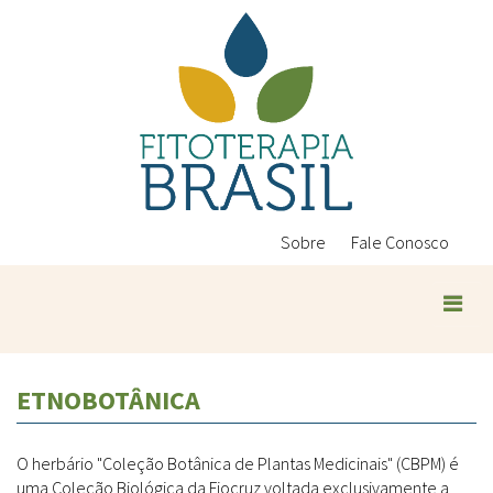
Pular
para
o
conteúdo
principal
Sobre
Fale Conosco
ETNOBOTÂNICA
O herbário "Coleção Botânica de Plantas Medicinais" (CBPM) é
uma Coleção Biológica da Fiocruz voltada exclusivamente a