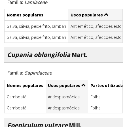
Família:
Lamiaceae
Nomes populares
Usos populares
Salva, sálvia, peixe frito, lambari
Antiemético, afecções estomaca
Salva, sálvia, peixe frito, lambari
Antiemético, afecções estomaca
Cupania oblongifolia
Mart.
Família:
Sapindaceae
Nomes populares
Usos populares
Partes utilizadas
Camboatá
Antiespasmódica
Folha
Camboatá
Antiespasmódica
Folha
Foeniculum vulgare
Mill.