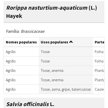
Rorippa nasturtium-aquaticum
(L.)
Hayek
Família:
Brassicaceae
Nomes populares
Usos populares
Partes 
Agrião
Tosse
Folha
Agrião
Tosse
Folha
Agrião
Tosse, anemia
Planta 
Agrião
Tosse, anemia
Planta 
Agrião
Tosse, asma, gripe, tuberculose
Caule, f
Salvia officinalis
L.