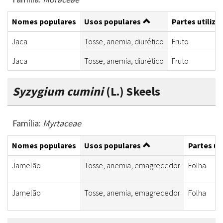
Nomes populares
Usos populares
Partes utiliza
Jaca
Tosse, anemia, diurético
Fruto
Jaca
Tosse, anemia, diurético
Fruto
Syzygium cumini
(L.) Skeels
Família:
Myrtaceae
Nomes populares
Usos populares
Partes ut
Jamelão
Tosse, anemia, emagrecedor
Folha
Jamelão
Tosse, anemia, emagrecedor
Folha