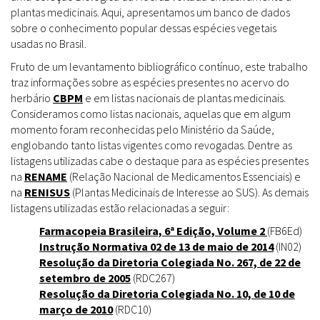
plantas medicinais. Aqui, apresentamos um banco de dados
sobre o conhecimento popular dessas espécies vegetais
usadas no Brasil.
Fruto de um levantamento bibliográfico contínuo, este trabalho
traz informações sobre as espécies presentes no acervo do
herbário
CBPM
e em listas nacionais de plantas medicinais.
Consideramos como listas nacionais, aquelas que em algum
momento foram reconhecidas pelo Ministério da Saúde,
englobando tanto listas vigentes como revogadas. Dentre as
listagens utilizadas cabe o destaque para as espécies presentes
na
RENAME
(Relação Nacional de Medicamentos Essenciais) e
na
RENISUS
(Plantas Medicinais de Interesse ao SUS). As demais
listagens utilizadas estão relacionadas a seguir:
Farmacopeia Brasileira, 6ª Edição, Volume 2
(FB6Ed)
Instrução Normativa 02 de 13 de maio de 2014
(IN02)
Resolução da Diretoria Colegiada No. 267, de 22 de
setembro de 2005
(RDC267)
Resolução da Diretoria Colegiada No. 10, de 10 de
março de 2010
(RDC10)