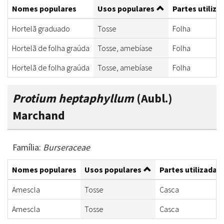
Nomes populares
Usos populares
Partes utiliza
Hortelã graduado
Tosse
Folha
Hortelã de folha graúda
Tosse, amebíase
Folha
Hortelã de folha graúda
Tosse, amebíase
Folha
Protium heptaphyllum
(Aubl.)
Marchand
Família:
Burseraceae
Nomes populares
Usos populares
Partes utilizadas
Amescla
Tosse
Casca
Amescla
Tosse
Casca