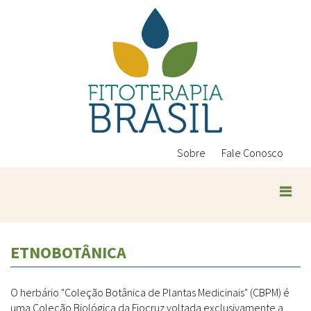
Pular
para
o
conteúdo
principal
Sobre
Fale Conosco
ETNOBOTÂNICA
O herbário "Coleção Botânica de Plantas Medicinais" (CBPM) é
uma Coleção Biológica da Fiocruz voltada exclusivamente a