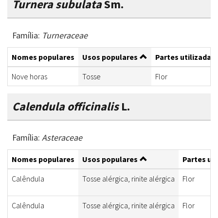
Turnera subulata
Sm.
Família:
Turneraceae
Nomes populares
Usos populares
Partes utilizadas
Nove horas
Tosse
Flor
Calendula officinalis
L.
Família:
Asteraceae
Nomes populares
Usos populares
Partes uti
Calêndula
Tosse alérgica, rinite alérgica
Flor
Calêndula
Tosse alérgica, rinite alérgica
Flor