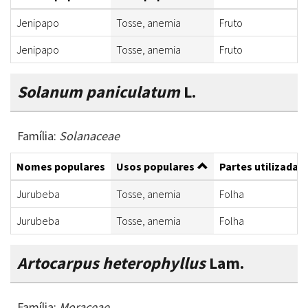
Jenipapo
Tosse, anemia
Fruto
Jenipapo
Tosse, anemia
Fruto
Solanum paniculatum
L.
Família:
Solanaceae
Nomes populares
Usos populares
Partes utilizadas
Jurubeba
Tosse, anemia
Folha
Jurubeba
Tosse, anemia
Folha
Artocarpus heterophyllus
Lam.
Família:
Moraceae