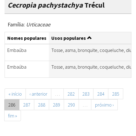
Cecropia pachystachya
Trécul
Família:
Urticaceae
Nomes populares
Usos populares
Embaúba
Tosse, asma, bronquite, coqueluche, diuré
Embaúba
Tosse, asma, bronquite, coqueluche, diuré
« início
‹ anterior
…
282
283
284
285
286
287
288
289
290
…
próximo ›
fim »