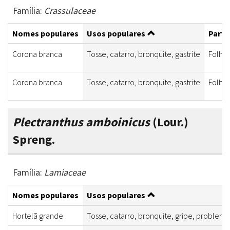
Família:
Crassulaceae
Nomes populares
Usos populares
Parte
Corona branca
Tosse, catarro, bronquite, gastrite
Folha
Corona branca
Tosse, catarro, bronquite, gastrite
Folha
Plectranthus amboinicus
(Lour.)
Spreng.
Família:
Lamiaceae
Nomes populares
Usos populares
Hortelã grande
Tosse, catarro, bronquite, gripe, problem