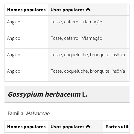
Nomes populares
Usos populares
P
Angico
Tosse, catarro, inflamação
C
Angico
Tosse, catarro, inflamação
C
Angico
Tosse, coqueluche, bronquite, insônia
C
Angico
Tosse, coqueluche, bronquite, insônia
C
Gossypium herbaceum
L.
Família:
Malvaceae
Nomes populares
Usos populares
Partes utiliz