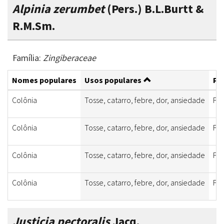
Alpinia zerumbet
(Pers.) B.L.Burtt &
R.M.Sm.
Família:
Zingiberaceae
Nomes populares
Usos populares
Par
Colônia
Tosse, catarro, febre, dor, ansiedade
Fol
Colônia
Tosse, catarro, febre, dor, ansiedade
Fol
Colônia
Tosse, catarro, febre, dor, ansiedade
Fol
Colônia
Tosse, catarro, febre, dor, ansiedade
Fol
Justicia pectoralis
Jacq.