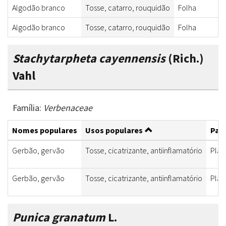
Algodão branco
Tosse, catarro, rouquidão
Folha
Algodão branco
Tosse, catarro, rouquidão
Folha
Stachytarpheta cayennensis
(Rich.)
Vahl
Família:
Verbenaceae
Nomes populares
Usos populares
Part
Gerbão, gervão
Tosse, cicatrizante, antiinflamatório
Plan
Gerbão, gervão
Tosse, cicatrizante, antiinflamatório
Plan
Punica granatum
L.