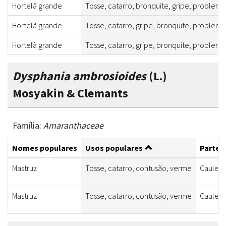
Hortelã grande
Tosse, catarro, bronquite, gripe, problem
Hortelã grande
Tosse, catarro, gripe, bronquite, problem
Hortelã grande
Tosse, catarro, gripe, bronquite, problem
Dysphania ambrosioides
(L.)
Mosyakin & Clemants
Família:
Amaranthaceae
Nomes populares
Usos populares
Partes 
Mastruz
Tosse, catarro, contusão, verme
Caule, f
Mastruz
Tosse, catarro, contusão, verme
Caule, f