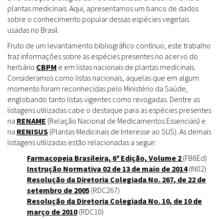
plantas medicinais. Aqui, apresentamos um banco de dados
sobre o conhecimento popular dessas espécies vegetais
usadas no Brasil.
Fruto de um levantamento bibliográfico contínuo, este trabalho
traz informações sobre as espécies presentes no acervo do
herbário
CBPM
e em listas nacionais de plantas medicinais.
Consideramos como listas nacionais, aquelas que em algum
momento foram reconhecidas pelo Ministério da Saúde,
englobando tanto listas vigentes como revogadas. Dentre as
listagens utilizadas cabe o destaque para as espécies presentes
na
RENAME
(Relação Nacional de Medicamentos Essenciais) e
na
RENISUS
(Plantas Medicinais de Interesse ao SUS). As demais
listagens utilizadas estão relacionadas a seguir:
Farmacopeia Brasileira, 6ª Edição, Volume 2
(FB6Ed)
Instrução Normativa 02 de 13 de maio de 2014
(IN02)
Resolução da Diretoria Colegiada No. 267, de 22 de
setembro de 2005
(RDC267)
Resolução da Diretoria Colegiada No. 10, de 10 de
março de 2010
(RDC10)