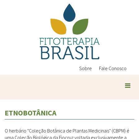
Pular
para
o
conteúdo
principal
Sobre
Fale Conosco
ETNOBOTÂNICA
O herbário "Coleção Botânica de Plantas Medicinais" (CBPM) é
uma Coleção Biológica da Fiocruz voltada exclusivamente a