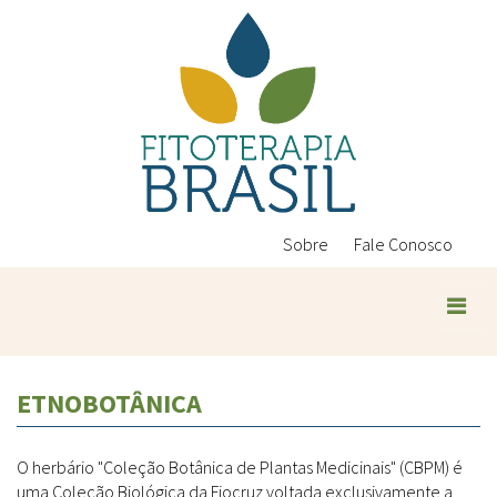
Pular
para
o
conteúdo
principal
Sobre
Fale Conosco
ETNOBOTÂNICA
O herbário "Coleção Botânica de Plantas Medicinais" (CBPM) é
uma Coleção Biológica da Fiocruz voltada exclusivamente a