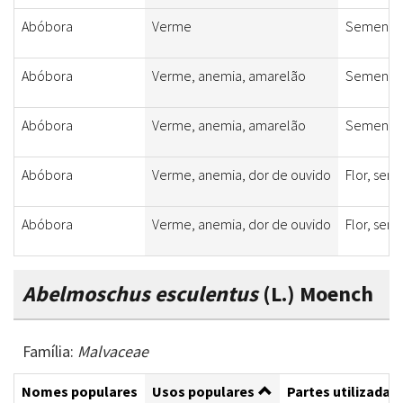
Abóbora
Verme
Semente
Abóbora
Verme, anemia, amarelão
Semente
Abóbora
Verme, anemia, amarelão
Semente
Abóbora
Verme, anemia, dor de ouvido
Flor, sem
Abóbora
Verme, anemia, dor de ouvido
Flor, sem
Abelmoschus esculentus
(L.) Moench
Família:
Malvaceae
Nomes populares
Usos populares
Partes utilizadas