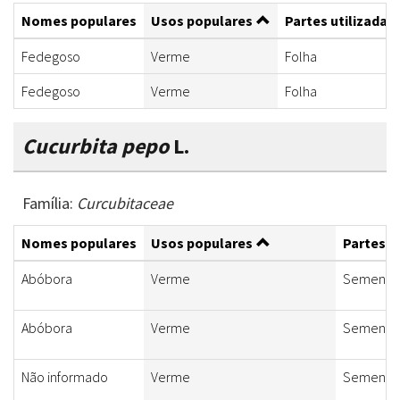
Nomes populares
Usos populares
Partes utilizadas
Fedegoso
Verme
Folha
Fedegoso
Verme
Folha
Cucurbita pepo
L.
Família:
Curcubitaceae
Nomes populares
Usos populares
Partes u
Abóbora
Verme
Semente
Abóbora
Verme
Semente
Não informado
Verme
Semente