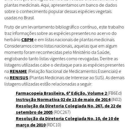
plantas medicinais. Aqui, apresentamos um banco de dados
sobre o conhecimento popular dessas espécies vegetais
usadas no Brasil.
Fruto de um levantamento bibliográfico contínuo, este trabalho
traz informações sobre as espécies presentes no acervo do
herbário
CBPM
e em listas nacionais de plantas medicinais.
Consideramos como listas nacionais, aquelas que em algum
momento foram reconhecidas pelo Ministério da Saúde,
englobando tanto listas vigentes como revogadas. Dentre as
listagens utilizadas cabe o destaque para as espécies presentes
na
RENAME
(Relação Nacional de Medicamentos Essenciais) e
na
RENISUS
(Plantas Medicinais de Interesse ao SUS). As demais
listagens utilizadas estão relacionadas a seguir:
Farmacopeia Brasileira, 6ª Edição, Volume 2
(FB6Ed)
Instrução Normativa 02 de 13 de maio de 2014
(IN02)
Resolução da Diretoria Colegiada No. 267, de 22 de
setembro de 2005
(RDC267)
Resolução da Diretoria Colegiada No. 10, de 10 de
março de 2010
(RDC10)