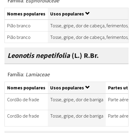
Família:
Euphorbiaceae
Nomes populares
Usos populares
Pião branco
Tosse, gripe, dor de cabeça, ferimentos, d
Pião branco
Tosse, gripe, dor de cabeça, ferimentos, d
Leonotis nepetifolia
(L.) R.Br.
Família:
Lamiaceae
Nomes populares
Usos populares
Partes util
Cordão de frade
Tosse, gripe, dor de barriga
Parte aérea
Cordão de frade
Tosse, gripe, dor de barriga
Parte aérea