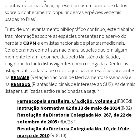
plantas medicinais. Aqui, apresentamos um banco de dados
sobre o conhecimento popular dessas espécies vegetais
usadas no Brasil.
Fruto de um levantamento bibliográfico contínuo, este trabalho
traz informações sobre as espécies presentes no acervo do
herbário
CBPM
e em listas nacionais de plantas medicinais.
Consideramos como listas nacionais, aquelas que em algum
momento foram reconhecidas pelo Ministério da Saúde,
englobando tanto listas vigentes como revogadas. Dentre as
listagens utilizadas cabe o destaque para as espécies presentes
na
RENAME
(Relação Nacional de Medicamentos Essenciais) e
na
RENISUS
(Plantas Medicinais de Interesse ao SUS). As demais
listagens utilizadas estão relacionadas a seguir:
Farmacopeia Brasileira, 6ª Edição, Volume 2
(FB6Ed)
Instrução Normativa 02 de 13 de maio de 2014
(IN02)
Resolução da Diretoria Colegiada No. 267, de 22 de
setembro de 2005
(RDC267)
Resolução da Diretoria Colegiada No. 10, de 10 de
março de 2010
(RDC10)