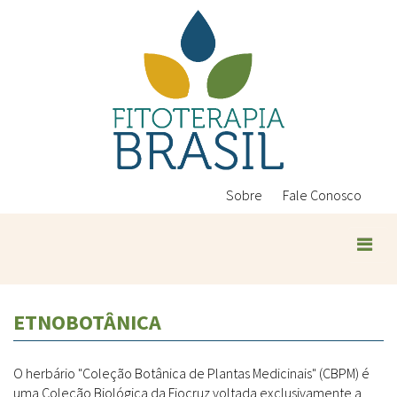
Pular
para
o
conteúdo
principal
Sobre
Fale Conosco
ETNOBOTÂNICA
O herbário "Coleção Botânica de Plantas Medicinais" (CBPM) é
uma Coleção Biológica da Fiocruz voltada exclusivamente a