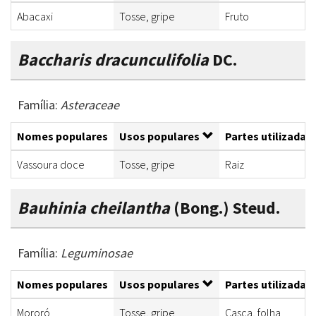
Abacaxi
Tosse, gripe
Fruto
Baccharis dracunculifolia
DC.
Família:
Asteraceae
Nomes populares
Usos populares
Partes utilizadas
Vassoura doce
Tosse, gripe
Raiz
Bauhinia cheilantha
(Bong.) Steud.
Família:
Leguminosae
Nomes populares
Usos populares
Partes utilizadas
Mororó
Tosse, gripe
Casca, folha