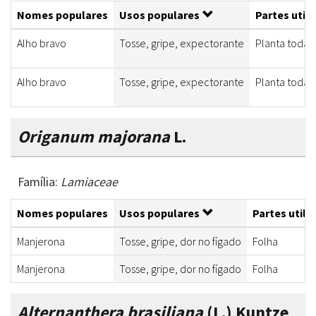
Nomes populares
Usos populares
Partes util
Alho bravo
Tosse, gripe, expectorante
Planta toda
Alho bravo
Tosse, gripe, expectorante
Planta toda
Origanum majorana
L.
Família:
Lamiaceae
Nomes populares
Usos populares
Partes utili
Manjerona
Tosse, gripe, dor no fígado
Folha
Manjerona
Tosse, gripe, dor no fígado
Folha
Alternanthera brasiliana
(L.) Kuntze