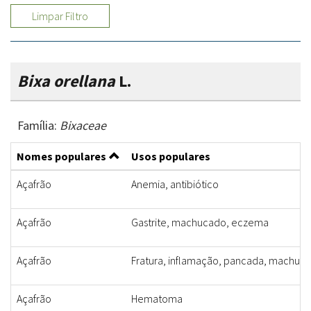
Limpar Filtro
Bixa orellana
L.
Família:
Bixaceae
Nomes populares
Usos populares
Açafrão
Anemia, antibiótico
Açafrão
Gastrite, machucado, eczema
Açafrão
Fratura, inflamação, pancada, machuc
Açafrão
Hematoma