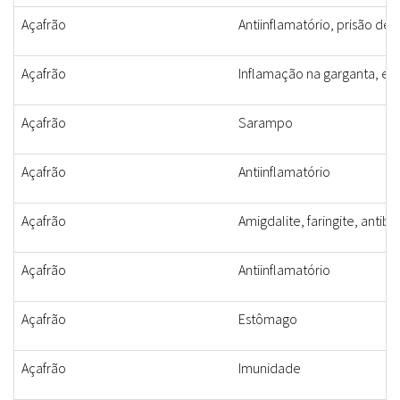
Açafrão
Antiinflamatório, prisão de
Açafrão
Inflamação na garganta, e
Açafrão
Sarampo
Açafrão
Antiinflamatório
Açafrão
Amigdalite, faringite, antibi
Açafrão
Antiinflamatório
Açafrão
Estômago
Açafrão
Imunidade