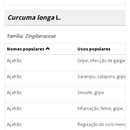
Curcuma longa
L.
Família:
Zingiberaceae
Nomes populares
Usos populares
Açafrão
Gripe, infecção de gargant
Açafrão
Sarampo, catapora, gripe
Açafrão
Sinusite, gripe
Açafrão
Inflamação, febre, gripe, do
Açafrão
Regulação do ciclo menstr