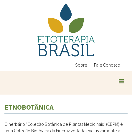
Pular
para
o
conteúdo
principal
Sobre
Fale Conosco
ETNOBOTÂNICA
O herbário "Coleção Botânica de Plantas Medicinais" (CBPM) é
uma Coleção Biológica da Fiocruz voltada exclusivamente a