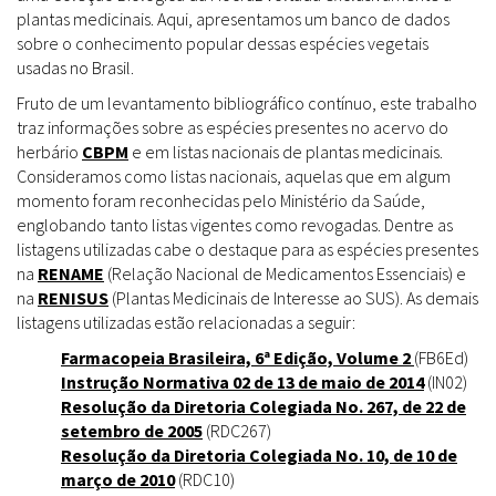
plantas medicinais. Aqui, apresentamos um banco de dados
sobre o conhecimento popular dessas espécies vegetais
usadas no Brasil.
Fruto de um levantamento bibliográfico contínuo, este trabalho
traz informações sobre as espécies presentes no acervo do
herbário
CBPM
e em listas nacionais de plantas medicinais.
Consideramos como listas nacionais, aquelas que em algum
momento foram reconhecidas pelo Ministério da Saúde,
englobando tanto listas vigentes como revogadas. Dentre as
listagens utilizadas cabe o destaque para as espécies presentes
na
RENAME
(Relação Nacional de Medicamentos Essenciais) e
na
RENISUS
(Plantas Medicinais de Interesse ao SUS). As demais
listagens utilizadas estão relacionadas a seguir:
Farmacopeia Brasileira, 6ª Edição, Volume 2
(FB6Ed)
Instrução Normativa 02 de 13 de maio de 2014
(IN02)
Resolução da Diretoria Colegiada No. 267, de 22 de
setembro de 2005
(RDC267)
Resolução da Diretoria Colegiada No. 10, de 10 de
março de 2010
(RDC10)