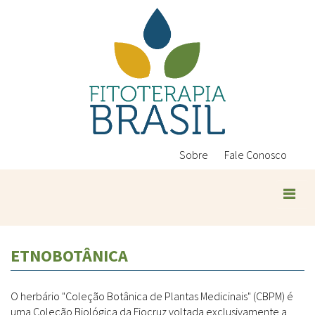
Pular
para
o
conteúdo
principal
Sobre
Fale Conosco
ETNOBOTÂNICA
O herbário "Coleção Botânica de Plantas Medicinais" (CBPM) é
uma Coleção Biológica da Fiocruz voltada exclusivamente a