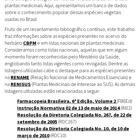
plantas medicinais. Aqui, apresentamos um banco de dados
sobre o conhecimento popular dessas espécies vegetais
usadas no Brasil.
Fruto de um levantamento bibliográfico contínuo, este trabalho
traz informações sobre as espécies presentes no acervo do
herbário
CBPM
e em listas nacionais de plantas medicinais.
Consideramos como listas nacionais, aquelas que em algum
momento foram reconhecidas pelo Ministério da Saúde,
englobando tanto listas vigentes como revogadas. Dentre as
listagens utilizadas cabe o destaque para as espécies presentes
na
RENAME
(Relação Nacional de Medicamentos Essenciais) e
na
RENISUS
(Plantas Medicinais de Interesse ao SUS). As demais
listagens utilizadas estão relacionadas a seguir:
Farmacopeia Brasileira, 6ª Edição, Volume 2
(FB6Ed)
Instrução Normativa 02 de 13 de maio de 2014
(IN02)
Resolução da Diretoria Colegiada No. 267, de 22 de
setembro de 2005
(RDC267)
Resolução da Diretoria Colegiada No. 10, de 10 de
março de 2010
(RDC10)