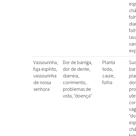
esp
chá
fol
dia
fol
lav
xa
exp
Vassourinha,
Dor de barriga,
Planta
Suc
fuja espírito,
dor de dente,
toda,
bar
vassourinha
diarreia,
caule,
pla
de nossa
corrimento,
folha
dor
senhora
problemas de
pr
vista, "doença"
ute
cor
vag
"do
esp
chá
fol