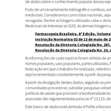
de dados sobre o conhecimento popular dessas espéc
Fruto de um levantamento bibliográfico contínuo, es
medicinais. Consideramos como listas nacionais, aq
revogadas. Dentre as listagens utilizadas cabe o de
Medicinais de Interesse ao SUS). As demais listagens u
Farmacopeia Brasileira, 6ª Edição, Volume
Instrução Normativa 02 de 13 de maio de 2
Resolução da Diretoria Colegiada No. 267,
Resolução da Diretoria Colegiada No. 10, 
As informações de cada espécie foram obtidas de arti
nomes populares, usos populares, partes utilizadas,
federação em que o trabalho foi realizado, referênci
seja incrementado constantemente a partir da pesqui
A partir da divulgação destes dados, seguindo os pr
comunidades provedoras; subsidiar pesquisas volta
políticas de saúde que priorizem a biodiversidade b
associado são regulamentadas pela Lei nº 13.123, de
Este banco de dados está alinhado à Política Naciona