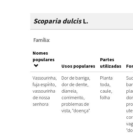
Scoparia dulcis
L.
Família:
Nomes
populares
Partes
Usos populares
utilizadas
Fo
Vassourinha,
Dor de barriga,
Planta
Suc
fuja espírito,
dor de dente,
toda,
bar
vassourinha
diarreia,
caule,
pla
de nossa
corrimento,
folha
dor
senhora
problemas de
pr
vista, "doença"
ute
cor
vag
"do