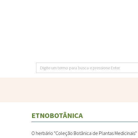
Pular
para
o
conteúdo
principal
Digite
um
termo
para
busca
e
ETNOBOTÂNICA
pressione
Enter
O herbário "Coleção Botânica de Plantas Medicinais