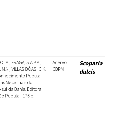
 M.; FRAGA, S.A.P.M.;
Acervo
Scoparia
M.N.; VILLAS BÔAS, G.K.
CBPM
dulcis
onhecimento Popular
tas Medicinais do
sul da Bahia. Editora
ão Popular. 176 p.