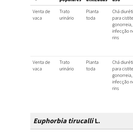
Venta de
Trato
Planta
Chá diurét
vaca
urinário
toda
para cistit
gonorreia,
infecção n
rins
Venta de
Trato
Planta
Chá diurét
vaca
urinário
toda
para cistit
gonorreia,
infecção n
rins
Euphorbia tirucalli
L.