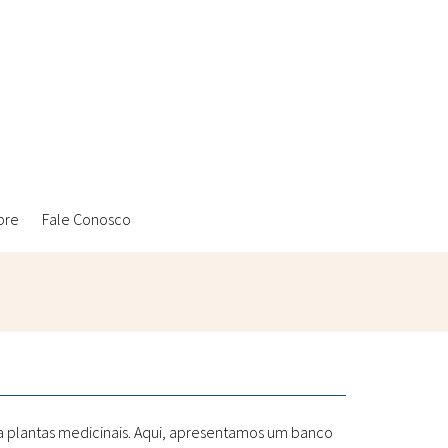
bre
Fale Conosco
Ambientais
Laboratórios Reblados
Sanitárias
Metodologias
 a plantas medicinais. Aqui, apresentamos um banco
Políticas