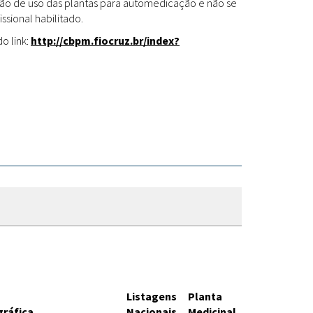
Fitoterápicos
cação de uso das plantas para automedicação e não se
ssional habilitado.
o link:
http://cbpm.fiocruz.br/index?
Listagens
Planta
gráfica
Nacionais
Medicinal