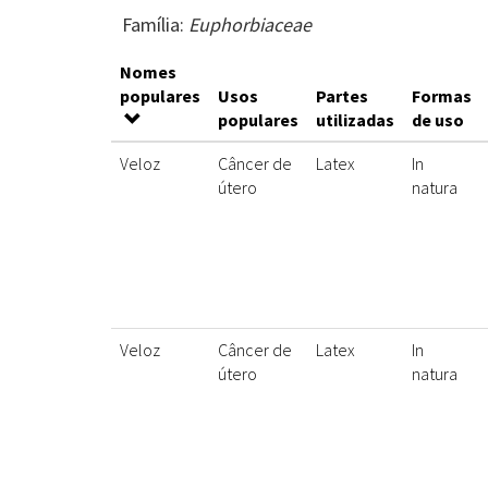
Família:
Euphorbiaceae
Nomes
populares
Usos
Partes
Formas
populares
utilizadas
de uso
Veloz
Câncer de
Latex
In
útero
natura
Veloz
Câncer de
Latex
In
útero
natura