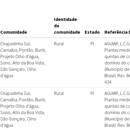
Identidade
da
Comunidade
comunidade
Estado
Referência 
Chapadinha Sul,
Rural
PI
AGUIAR, L.C.G
Carnaíba, Pontão, Buriti,
Plantas medic
Projeto Olho d’água,
quintais de c
Sono, Alto da Boa Vista,
domínio do c
São Gonçalo, Olho
(Município de
d’água
Brasil) .Rev. B
434.
Chapadinha Sul,
Rural
PI
AGUIAR, L.C.G
Carnaíba, Pontão, Buriti,
Plantas medic
Projeto Olho d’água,
quintais de c
Sono, Alto da Boa Vista,
domínio do c
São Gonçalo, Olho
(Município de
d’água
Brasil) .Rev. B