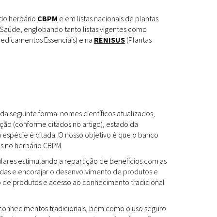
Espécies
Todos
 do herbário
CBPM
e em listas nacionais de plantas
Saúde, englobando tanto listas vigentes como
edicamentos Essenciais) e na
RENISUS
(Plantas
Bases de Dados
Cartilhas
Base de dados
Documentos Oficiais
Especialistas
da seguinte forma: nomes científicos atualizados,
Livros
ção (conforme citados no artigo), estado da
a espécie é citada. O nosso objetivo é que o banco
Periódicos
es no herbário CBPM.
Produções Acadêmicas
ulares estimulando a repartição de benefícios com as
das e encorajar o desenvolvimento de produtos e
Padrões
Todos
to de produtos e acesso ao conhecimento tradicional
Insumos (IFAV)
os conhecimentos tradicionais, bem como o uso seguro