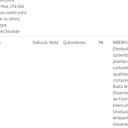
rreia; chá das
has usado para
ar os olhos;
rope
ectorante
á
Silêncio, Matá
Quilombola
PA
RIBEIRO,
Etnobotâ
sustent
plantas 
culturai
qualida
comunid
Baixo Am
Disserta
de Form
Intercul
Gradua
Ambient
Univers