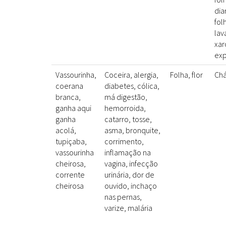
dia
fol
lav
xa
exp
Vassourinha,
Coceira, alergia,
Folha, flor
Ch
coerana
diabetes, cólica,
branca,
má digestão,
ganha aqui
hemorroida,
ganha
catarro, tosse,
acolá,
asma, bronquite,
tupiçaba,
corrimento,
vassourinha
inflamação na
cheirosa,
vagina, infecção
corrente
urinária, dor de
cheirosa
ouvido, inchaço
nas pernas,
varize, malária