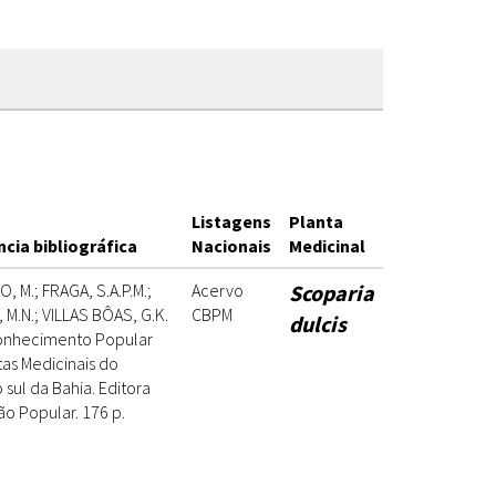
Listagens
Planta
cia bibliográfica
Nacionais
Medicinal
 M.; FRAGA, S.A.P.M.;
Acervo
Scoparia
M.N.; VILLAS BÔAS, G.K.
CBPM
dulcis
onhecimento Popular
tas Medicinais do
sul da Bahia. Editora
ão Popular. 176 p.