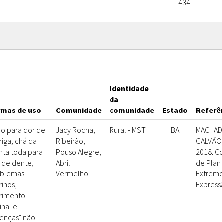
434.
Identidade
da
rmas de uso
Comunidade
comunidade
Estado
Referên
o para dor de
Jacy Rocha,
Rural - MST
BA
MACHADO,
riga; chá da
Ribeirão,
GALVÃO, 
nta toda para
Pouso Alegre,
2018. C
 de dente,
Abril
de Plan
oblemas
Vermelho
Extremo 
rinos,
Express
rimento
inal e
enças" não