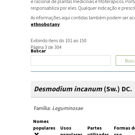
e racional de plantas medicinais e fitoterápicos. Po
responsabiliza por eles. Qualquer indicação e prescri
As informações aqui contidas também podem ser acess
ethnobotany
.
Exibindo itens do 101 ao 150
Página 3 de 304
Buscar
Busc
Desmodium incanum
(Sw.) DC.
Família:
Leguminosae
Nomes
populares
Usos
Partes
Formas d
populares
utilizadas
uso