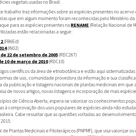
ies vegetais usadas no Brasil.
Doenças & Plantas
Medicinais
te trabalho traz informações sobre as espécies presentes no acervo
uelas que em algum momento foram reconhecidas pelo Ministério da 
Conceitos
staque para as espécies presentes na
RENAME
(Relação Nacional de M
tilizadas estão relacionadas a seguir:
Biblioteca Virtual
 2
(FB6Ed)
014
(IN02)
Botânica
 de 22 de setembro de 2005
(RDC267)
Conservação &
de 10 de março de 2010
(RDC10)
Biodiversidade
gos científicos da área de etnobotânica e estão aqui sistematizadas 
 formas de uso, comunidade provedora da informação e sua classifica
Grupos de Pesquisa
a da publicação e listagens nacionais de plantas medicinais em que 
sa de novos artigos, novas listagens e incorporação de mais espéci
Sementes, Mudas &
Plantas
incípios de Ciência Aberta, espera-se valorizar os conhecimentos pop
das à comprovação dos usos populares de espécies ainda não estuda
Produto & Indústria
rasileira. Cabe ressaltar que as questões voltadas ao desenvolvimen
 2015.
Pessoas & Saberes
l de Plantas Medicinais e Fitoterápicos (PNPMF), que visa valorizar 
Educação & Arte