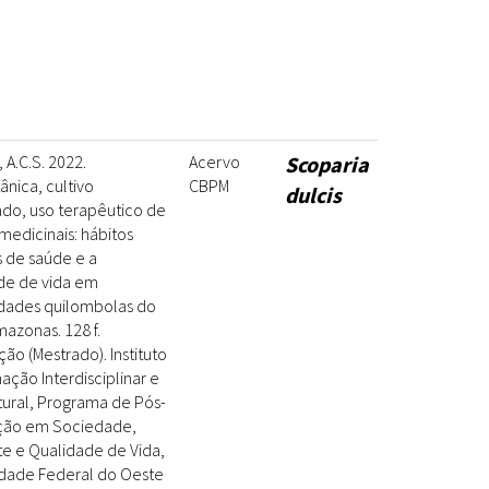
 A.C.S. 2022.
Acervo
Scoparia
nica, cultivo
CBPM
dulcis
ado, uso terapêutico de
medicinais: hábitos
s de saúde e a
de de vida em
ades quilombolas do
azonas. 128 f.
ção (Mestrado). Instituto
ação Interdisciplinar e
tural, Programa de Pós-
ção em Sociedade,
e e Qualidade de Vida,
idade Federal do Oeste