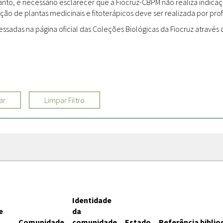
rtanto, é necessário esclarecer que a Fiocruz-CBPM não realiza indi
ção de plantas medicinais e fitoterápicos deve ser realizada por profi
Sites
adas na página oficial das Coleções Biológicas da Fiocruz através d
Etnobotânica
ar
Limpar Filtro
Identidade
e
da
Comunidade
comunidade
Estado
Referência biblio