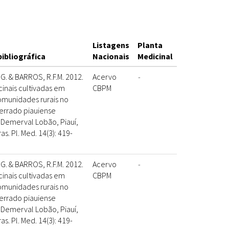
Listagens
Planta
bibliográfica
Nacionais
Medicinal
.G. & BARROS, R.F.M. 2012.
Acervo
-
inais cultivadas em
CBPM
omunidades rurais no
errado piauiense
 Demerval Lobão, Piauí,
ras. Pl. Med. 14(3): 419-
.G. & BARROS, R.F.M. 2012.
Acervo
-
inais cultivadas em
CBPM
omunidades rurais no
errado piauiense
 Demerval Lobão, Piauí,
ras. Pl. Med. 14(3): 419-