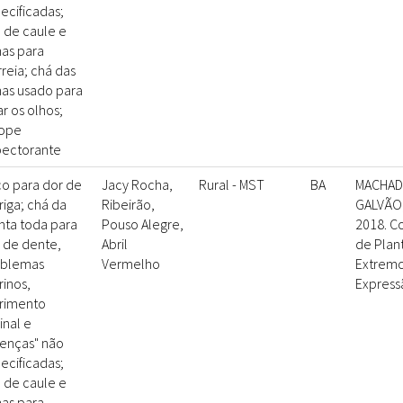
ecificadas;
 de caule e
has para
rreia; chá das
has usado para
ar os olhos;
rope
ectorante
o para dor de
Jacy Rocha,
Rural - MST
BA
MACHADO,
riga; chá da
Ribeirão,
GALVÃO, 
nta toda para
Pouso Alegre,
2018. C
 de dente,
Abril
de Plan
oblemas
Vermelho
Extremo 
rinos,
Express
rimento
inal e
enças" não
ecificadas;
 de caule e
has para