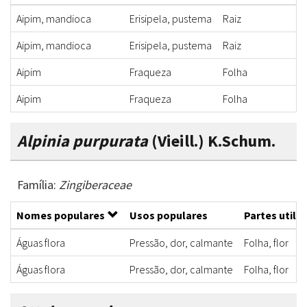
Aipim, mandioca
Erisipela, pustema
Raiz
Aipim, mandioca
Erisipela, pustema
Raiz
Aipim
Fraqueza
Folha
Aipim
Fraqueza
Folha
Alpinia purpurata
(Vieill.) K.Schum.
Família:
Zingiberaceae
Nomes populares
Usos populares
Partes utili
Águas flora
Pressão, dor, calmante
Folha, flor
Águas flora
Pressão, dor, calmante
Folha, flor