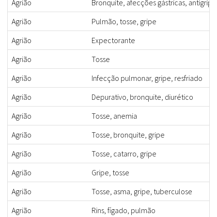
Agrião
Bronquite, afecções gástricas, antigrip
Agrião
Pulmão, tosse, gripe
Agrião
Expectorante
Agrião
Tosse
Agrião
Infecção pulmonar, gripe, resfriado
Agrião
Depurativo, bronquite, diurético
Agrião
Tosse, anemia
Agrião
Tosse, bronquite, gripe
Agrião
Tosse, catarro, gripe
Agrião
Gripe, tosse
Agrião
Tosse, asma, gripe, tuberculose
Agrião
Rins, fígado, pulmão