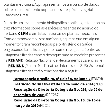
plantas medicinais. Aqui, apresentamos um banco de dados
sobre o conhecimento popular dessas espécies vegetais
usadas no Brasil.
Fruto de um levantamento bibliográfico contínuo, este trabalho
traz informações sobre as espécies presentes no acervo do
herbário
CBPM
e em listas nacionais de plantas medicinais.
Consideramos como listas nacionais, aquelas que em algum
momento foram reconhecidas pelo Ministério da Saúde,
englobando tanto listas vigentes como revogadas. Dentre as
listagens utilizadas cabe o destaque para as espécies presentes
na
RENAME
(Relação Nacional de Medicamentos Essenciais) e
na
RENISUS
(Plantas Medicinais de Interesse ao SUS). As demais
listagens utilizadas estão relacionadas a seguir:
Farmacopeia Brasileira, 6ª Edição, Volume 2
(FB6Ed)
Instrução Normativa 02 de 13 de maio de 2014
(IN02)
Resolução da Diretoria Colegiada No. 267, de 22 de
setembro de 2005
(RDC267)
Resolução da Diretoria Colegiada No. 10, de 10 de
março de 2010
(RDC10)