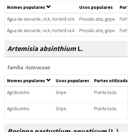
Nomes populares
Usos populares
Parte
Água de alevante, vick, hortelã vick
Pressão alta, gripe
Folha
Água de alevante, vick, hortelã vick
Pressão alta, gripe
Folha
Artemisia absinthium
L.
Família:
Asteraceae
Nomes populares
Usos populares
Partes utilizadas
Agriãozinho
Gripe
Planta toda
Agriãozinho
Gripe
Planta toda
Rorippa nasturtium-aquaticum
(L.)