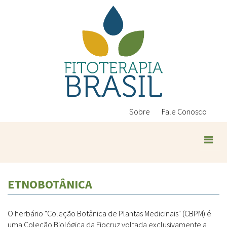
Pular
para
o
conteúdo
principal
Sobre
Fale Conosco
ETNOBOTÂNICA
O herbário "Coleção Botânica de Plantas Medicinais" (CBPM) é
uma Coleção Biológica da Fiocruz voltada exclusivamente a