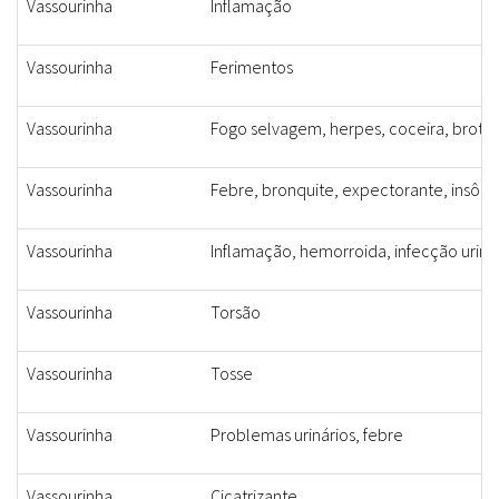
Vassourinha
Inflamação
Vassourinha
Ferimentos
Vassourinha
Fogo selvagem, herpes, coceira, brotoeja
Vassourinha
Febre, bronquite, expectorante, insônia,
Vassourinha
Inflamação, hemorroida, infecção uriná
Vassourinha
Torsão
Vassourinha
Tosse
Vassourinha
Problemas urinários, febre
Vassourinha
Cicatrizante