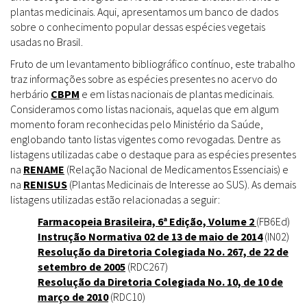
plantas medicinais. Aqui, apresentamos um banco de dados
sobre o conhecimento popular dessas espécies vegetais
usadas no Brasil.
Fruto de um levantamento bibliográfico contínuo, este trabalho
traz informações sobre as espécies presentes no acervo do
herbário
CBPM
e em listas nacionais de plantas medicinais.
Consideramos como listas nacionais, aquelas que em algum
momento foram reconhecidas pelo Ministério da Saúde,
englobando tanto listas vigentes como revogadas. Dentre as
listagens utilizadas cabe o destaque para as espécies presentes
na
RENAME
(Relação Nacional de Medicamentos Essenciais) e
na
RENISUS
(Plantas Medicinais de Interesse ao SUS). As demais
listagens utilizadas estão relacionadas a seguir:
Farmacopeia Brasileira, 6ª Edição, Volume 2
(FB6Ed)
Instrução Normativa 02 de 13 de maio de 2014
(IN02)
Resolução da Diretoria Colegiada No. 267, de 22 de
setembro de 2005
(RDC267)
Resolução da Diretoria Colegiada No. 10, de 10 de
março de 2010
(RDC10)