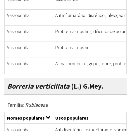
Vassourinha
Antiinflamatório, diurético, infecção do 
Vassourinha
Problemas nos rins, dificuldade ao urin
Vassourinha
Problemas nos rins
Vassourinha
Asma, bronquite, gripe, febre, problema
Borreria verticillata
(L.) G.Mey.
Família:
Rubiaceae
Nomes populares
Usos populares
Vassourinha
Antidisentérica, expectorante, vominat