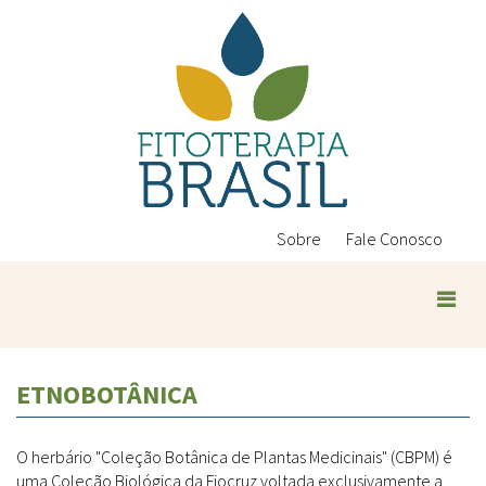
Pular
para
o
conteúdo
principal
Sobre
Fale Conosco
ETNOBOTÂNICA
O herbário "Coleção Botânica de Plantas Medicinais" (CBPM) é
uma Coleção Biológica da Fiocruz voltada exclusivamente a