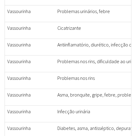
Vassourinha
Problemas urinários, febre
Vassourinha
Cicatrizante
Vassourinha
Antiinflamatório, diurético, infecção do 
Vassourinha
Problemas nos rins, dificuldade ao urin
Vassourinha
Problemas nos rins
Vassourinha
Asma, bronquite, gripe, febre, problema
Vassourinha
Infecção urinária
Vassourinha
Diabetes, asma, antisséptico, depurativ