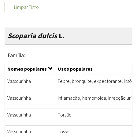
Limpar Filtro
Scoparia dulcis
L.
Família:
Nomes populares
Usos populares
Vassourinha
Febre, bronquite, expectorante, insônia,
Vassourinha
Inflamação, hemorroida, infecção uriná
Vassourinha
Torsão
Vassourinha
Tosse