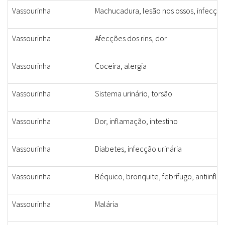
Vassourinha
Machucadura, lesão nos ossos, infecção
Vassourinha
Afecções dos rins, dor
Vassourinha
Coceira, alergia
Vassourinha
Sistema urinário, torsão
Vassourinha
Dor, inflamação, intestino
Vassourinha
Diabetes, infecção urinária
Vassourinha
Béquico, bronquite, febrífugo, antiinfla
Vassourinha
Malária