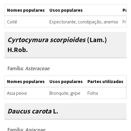
Nomes populares
Usos populares
Part
Coité
Expectorante, constipação, anemia
Frut
Cyrtocymura scorpioides
(Lam.)
H.Rob.
Família:
Asteraceae
Nomes populares
Usos populares
Partes utilizadas
F
Assa peixe
Bronquite, gripe
Folha
X
Daucus carota
L.
Família:
Apiaceae