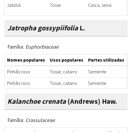
Jatobá
Tosse
Casca, seiva
X
Jatropha gossypiifolia
L.
Família:
Euphorbiaceae
Nomes populares
Usos populares
Partes utilizadas
F
Pinhão roxo
Tosse, catarro
Semente
X
Pinhão roxo
Tosse, catarro
Semente
X
Kalanchoe crenata
(Andrews) Haw.
Família:
Crassulaceae