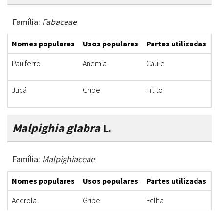
Família:
Fabaceae
Nomes populares
Usos populares
Partes utilizadas
F
Pau ferro
Anemia
Caule
X
Jucá
Gripe
Fruto
X
Malpighia glabra
L.
Família:
Malpighiaceae
Nomes populares
Usos populares
Partes utilizadas
F
Acerola
Gripe
Folha
X