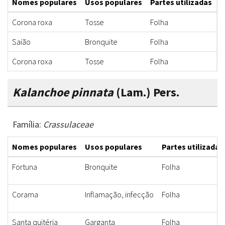
Nomes populares
Usos populares
Partes utilizadas
F
Corona roxa
Tosse
Folha
X
Saião
Bronquite
Folha
X
Corona roxa
Tosse
Folha
X
Kalanchoe pinnata
(Lam.) Pers.
Família:
Crassulaceae
Nomes populares
Usos populares
Partes utilizadas
Fortuna
Bronquite
Folha
Corama
Inflamação, infecção
Folha
Santa quitéria
Garganta
Folha