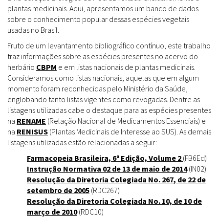
plantas medicinais. Aqui, apresentamos um banco de dados
sobre o conhecimento popular dessas espécies vegetais
usadas no Brasil.
Fruto de um levantamento bibliográfico contínuo, este trabalho
traz informações sobre as espécies presentes no acervo do
herbário
CBPM
e em listas nacionais de plantas medicinais.
Consideramos como listas nacionais, aquelas que em algum
momento foram reconhecidas pelo Ministério da Saúde,
englobando tanto listas vigentes como revogadas. Dentre as
listagens utilizadas cabe o destaque para as espécies presentes
na
RENAME
(Relação Nacional de Medicamentos Essenciais) e
na
RENISUS
(Plantas Medicinais de Interesse ao SUS). As demais
listagens utilizadas estão relacionadas a seguir:
Farmacopeia Brasileira, 6ª Edição, Volume 2
(FB6Ed)
Instrução Normativa 02 de 13 de maio de 2014
(IN02)
Resolução da Diretoria Colegiada No. 267, de 22 de
setembro de 2005
(RDC267)
Resolução da Diretoria Colegiada No. 10, de 10 de
março de 2010
(RDC10)