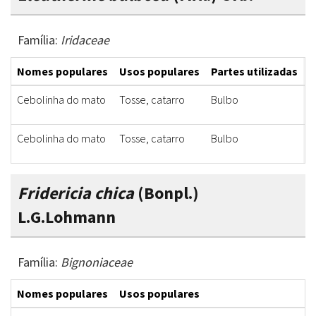
Família:
Iridaceae
Nomes populares
Usos populares
Partes utilizadas
F
Cebolinha do mato
Tosse, catarro
Bulbo
X
Cebolinha do mato
Tosse, catarro
Bulbo
X
Fridericia chica
(Bonpl.)
L.G.Lohmann
Família:
Bignoniaceae
Nomes populares
Usos populares