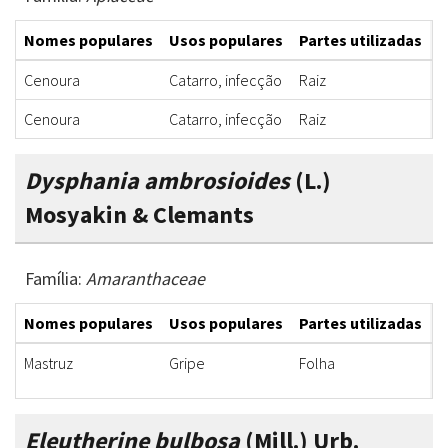
Nomes populares
Usos populares
Partes utilizadas
F
Cenoura
Catarro, infecção
Raiz
X
Cenoura
Catarro, infecção
Raiz
X
Dysphania ambrosioides
(L.)
Mosyakin & Clemants
Família:
Amaranthaceae
Nomes populares
Usos populares
Partes utilizadas
F
Mastruz
Gripe
Folha
X
Eleutherine bulbosa
(Mill.) Urb.