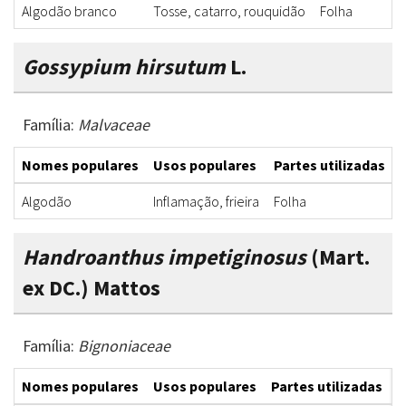
Algodão branco
Tosse, catarro, rouquidão
Folha
Gossypium hirsutum
L.
Família:
Malvaceae
Nomes populares
Usos populares
Partes utilizadas
Algodão
Inflamação, frieira
Folha
Handroanthus impetiginosus
(Mart.
ex DC.) Mattos
Família:
Bignoniaceae
Nomes populares
Usos populares
Partes utilizadas
F