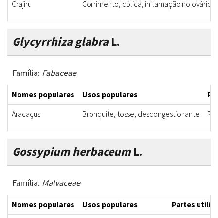
Crajiru
Corrimento, cólica, inflamação no ovário, f
Glycyrrhiza glabra
L.
Família:
Fabaceae
Nomes populares
Usos populares
Par
Aracaçus
Bronquite, tosse, descongestionante
Rai
Gossypium herbaceum
L.
Família:
Malvaceae
Nomes populares
Usos populares
Partes utiliz