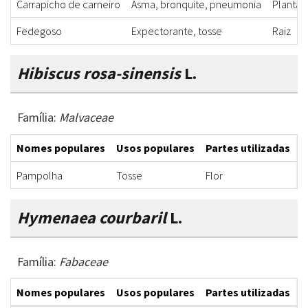
Carrapicho de carneiro
Asma, bronquite, pneumonia
Planta 
Fedegoso
Expectorante, tosse
Raiz
Hibiscus rosa-sinensis
L.
Família:
Malvaceae
Nomes populares
Usos populares
Partes utilizadas
F
Pampolha
Tosse
Flor
X
Hymenaea courbaril
L.
Família:
Fabaceae
Nomes populares
Usos populares
Partes utilizadas
F