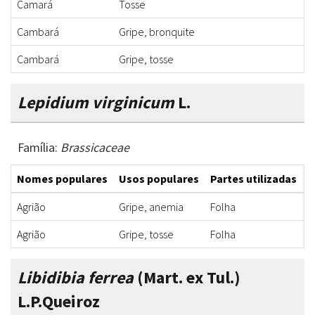
Camará
Tosse
Cambará
Gripe, bronquite
Cambará
Gripe, tosse
Lepidium virginicum
L.
Família:
Brassicaceae
Nomes populares
Usos populares
Partes utilizadas
F
Agrião
Gripe, anemia
Folha
X
Agrião
Gripe, tosse
Folha
X
Libidibia ferrea
(Mart. ex Tul.)
L.P.Queiroz