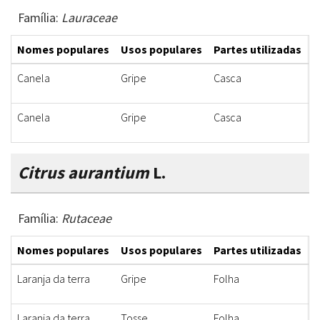
Família:
Lauraceae
Nomes populares
Usos populares
Partes utilizadas
F
Canela
Gripe
Casca
X
Canela
Gripe
Casca
X
Citrus aurantium
L.
Família:
Rutaceae
Nomes populares
Usos populares
Partes utilizadas
F
Laranja da terra
Gripe
Folha
X
Laranja da terra
Tosse
Folha
X