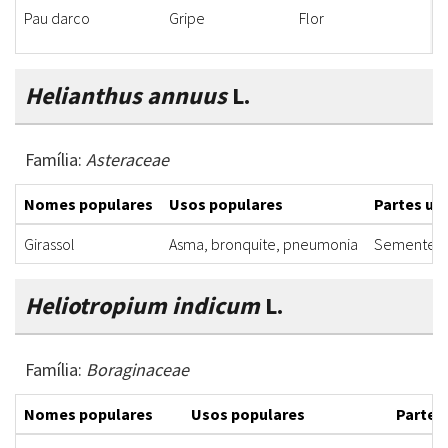
Pau darco
Gripe
Flor
X
Helianthus annuus
L.
Família:
Asteraceae
Nomes populares
Usos populares
Partes uti
Girassol
Asma, bronquite, pneumonia
Semente
Heliotropium indicum
L.
Família:
Boraginaceae
Nomes populares
Usos populares
Partes 