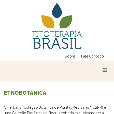
Pular
para
o
conteúdo
principal
Sobre
Fale Conosco
ETNOBOTÂNICA
O herbário "Coleção Botânica de Plantas Medicinais" (CBPM) é
uma Coleção Biológica da Fiocruz voltada exclusivamente a