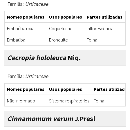
Família:
Urticaceae
Nomes populares
Usos populares
Partes utilizadas
F
Embaúba roxa
Coqueluche
Inflorescência
X
Embaúba
Bronquite
Folha
X
Cecropia hololeuca
Miq.
Família:
Urticaceae
Nomes populares
Usos populares
Partes utilizadas
Não informado
Sistema respiratórios
Folha
Cinnamomum verum
J.Presl