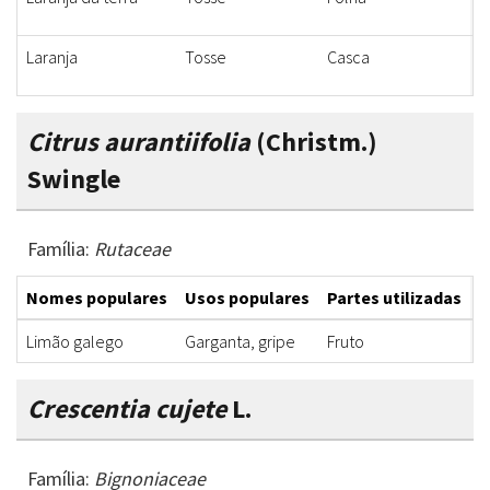
Laranja
Tosse
Casca
X
Citrus aurantiifolia
(Christm.)
Swingle
Família:
Rutaceae
Nomes populares
Usos populares
Partes utilizadas
F
Limão galego
Garganta, gripe
Fruto
X
Crescentia cujete
L.
Família:
Bignoniaceae