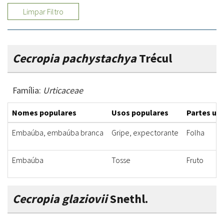
Limpar Filtro
Cecropia pachystachya
Trécul
Família:
Urticaceae
Nomes populares
Usos populares
Partes uti
Embaúba, embaúba branca
Gripe, expectorante
Folha
Embaúba
Tosse
Fruto
Cecropia glaziovii
Snethl.