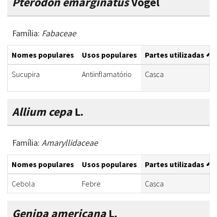
Pterodon emarginatus
Vogel
Família:
Fabaceae
Nomes populares
Usos populares
Partes utilizadas
Sucupira
Antiinflamatório
Casca
Allium cepa
L.
Família:
Amaryllidaceae
Nomes populares
Usos populares
Partes utilizadas
Cebola
Febre
Casca
Genipa americana
L.