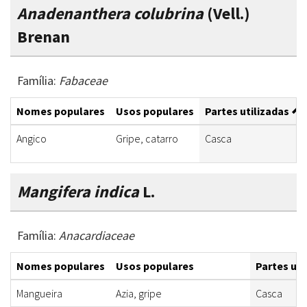
Anadenanthera colubrina
(Vell.)
Brenan
Família:
Fabaceae
Nomes populares
Usos populares
Partes utilizadas
Angico
Gripe, catarro
Casca
Mangifera indica
L.
Família:
Anacardiaceae
Nomes populares
Usos populares
Partes uti
Mangueira
Azia, gripe
Casca