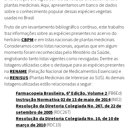
plantas medicinais. Aqui, apresentamos um banco de dados
sobre o conhecimento popular dessas espécies vegetais
usadas no Brasil.
Fruto de um levantamento bibliográfico contínuo, este trabalho
traz informações sobre as espécies presentes no acervo do
herbário
CBPM
e em listas nacionais de plantas medicinais.
Consideramos como listas nacionais, aquelas que em algum
momento foram reconhecidas pelo Ministério da Saúde,
englobando tanto listas vigentes como revogadas. Dentre as
listagens utilizadas cabe o destaque para as espécies presentes
na
RENAME
(Relação Nacional de Medicamentos Essenciais) e
na
RENISUS
(Plantas Medicinais de Interesse ao SUS). As demais
listagens utilizadas estão relacionadas a seguir:
Farmacopeia Brasileira, 6ª Edição, Volume 2
(FB6Ed)
Instrução Normativa 02 de 13 de maio de 2014
(IN02)
Resolução da Diretoria Colegiada No. 267, de 22 de
setembro de 2005
(RDC267)
Resolução da Diretoria Colegiada No. 10, de 10 de
março de 2010
(RDC10)