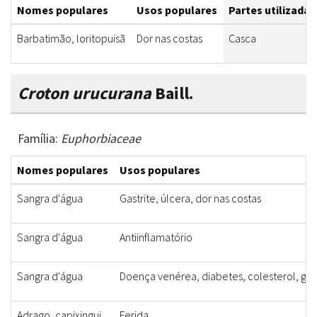
Nomes populares
Usos populares
Partes utilizadas
Barbatimão, loritopuisã
Dor nas costas
Casca
Croton urucurana
Baill.
Família:
Euphorbiaceae
Nomes populares
Usos populares
Sangra d'água
Gastrite, úlcera, dor nas costas
Sangra d'água
Antiinflamatório
Sangra d'água
Doença venérea, diabetes, colesterol, gastr
Adrago, capixingui
Ferida