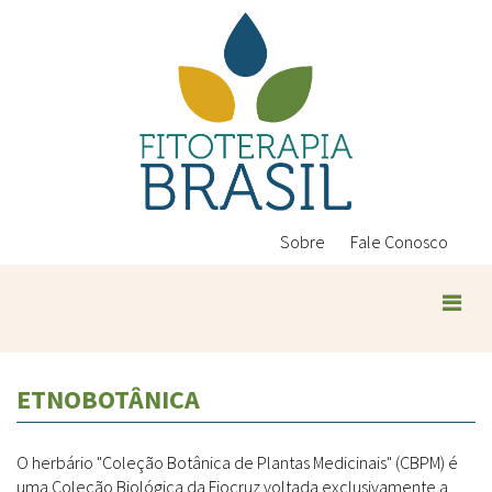
Pular
para
o
conteúdo
principal
Sobre
Fale Conosco
ETNOBOTÂNICA
O herbário "Coleção Botânica de Plantas Medicinais" (CBPM) é
uma Coleção Biológica da Fiocruz voltada exclusivamente a