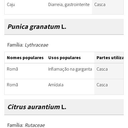
Caju
Diarreia, gastrointerite
Casca
Punica granatum
L.
Família:
Lythraceae
Nomes populares
Usos populares
Partes utilizad
Romã
Inflamação na garganta
Casca
Romã
Amídala
Casca
Citrus aurantium
L.
Família:
Rutaceae