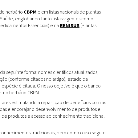
Espécies
Todos
 do herbário
CBPM
e em listas nacionais de plantas
Saúde, englobando tanto listas vigentes como
edicamentos Essenciais) e na
RENISUS
(Plantas
Bases de Dados
Cartilhas
Base de dados
Documentos Oficiais
Especialistas
da seguinte forma: nomes científicos atualizados,
Livros
ção (conforme citados no artigo), estado da
a espécie é citada. O nosso objetivo é que o banco
Periódicos
es no herbário CBPM.
Produções Acadêmicas
ulares estimulando a repartição de benefícios com as
das e encorajar o desenvolvimento de produtos e
Padrões
Todos
to de produtos e acesso ao conhecimento tradicional
Insumos (IFAV)
os conhecimentos tradicionais, bem como o uso seguro