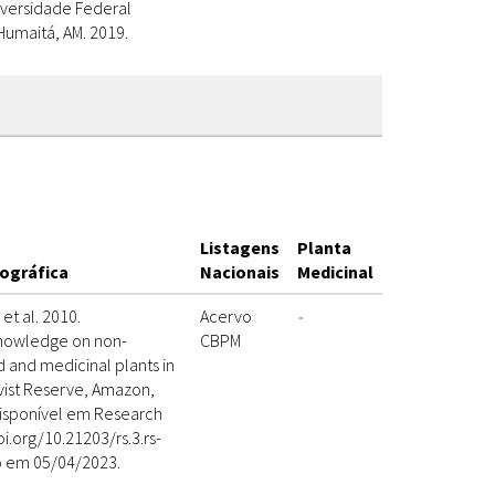
iversidade Federal
umaitá, AM. 2019.
Listagens
Planta
iográfica
Nacionais
Medicinal
 et al. 2010.
Acervo
-
nowledge on non-
CBPM
 and medicinal plants in
ivist Reserve, Amazon,
 Disponível em Research
i.org/10.21203/rs.3.rs-
o em 05/04/2023.