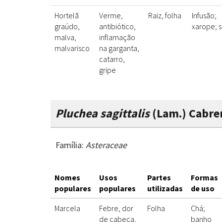
Hortelã
Verme,
Raiz, folha
Infusão;
graúdo,
antibiótico,
xarope; 
malva,
inflamação
malvarisco
na garganta,
catarro,
gripe
Pluchea sagittalis
(Lam.) Cabre
Família:
Asteraceae
Nomes
Usos
Partes
Formas
populares
populares
utilizadas
de uso
Marcela
Febre, dor
Folha
Chá;
de cabeça,
banho