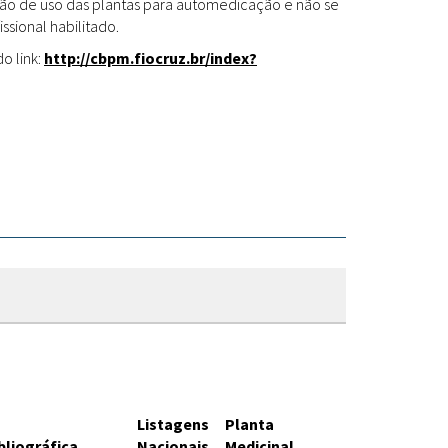
Fitoterápicos
cação de uso das plantas para automedicação e não se
ssional habilitado.
o link:
http://cbpm.fiocruz.br/index?
Listagens
Planta
bliográfica
Nacionais
Medicinal