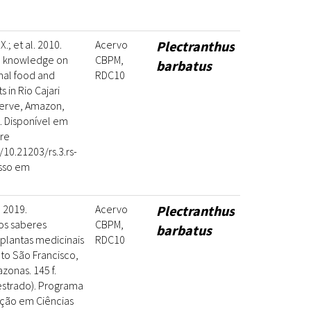
.; et al. 2010.
Acervo
Plectranthus
l knowledge on
CBPM,
barbatus
nal food and
RDC10
 in Rio Cajari
eserve, Amazon,
o. Disponível em
re
/10.21203/rs.3.rs-
esso em
 2019.
Acervo
Plectranthus
os saberes
CBPM,
barbatus
 plantas medicinais
RDC10
o São Francisco,
onas. 145 f.
estrado). Programa
ção em Ciências