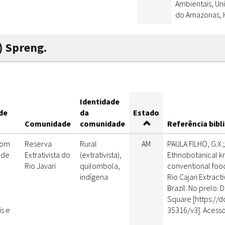
Ambientais, Un
do Amazonas, H
) Spreng.
Identidade
de
da
Estado
Comunidade
comunidade
Referência bibl
com
Reserva
Rural
AM
PAULA FILHO, G.X.;
 de
Extrativista do
(extrativista),
Ethnobotanical k
Rio Javari
quilombola,
conventional food
indígena
Rio Cajari Extract
Brazil. No prelo.
Square [https://do
is e
35316/v3]. Acess