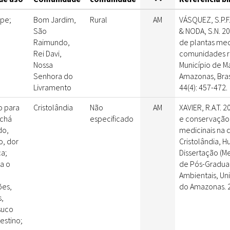
ope;
Bom Jardim,
Rural
AM
VÁSQUEZ, S.P.F
São
& NODA, S.N. 2
Raimundo,
de plantas med
Rei Davi,
comunidades ri
Nossa
Município de M
Senhora do
Amazonas, Bras
Livramento
44(4): 457-472.
 para
Cristolândia
Não
AM
XAVIER, R.A.T. 
 chá
especificado
e conservação
do,
medicinais na
, dor
Cristolândia, H
a;
Dissertação (M
a o
de Pós-Gradua
Ambientais, Un
ões,
do Amazonas. 
s,
suco
testino;