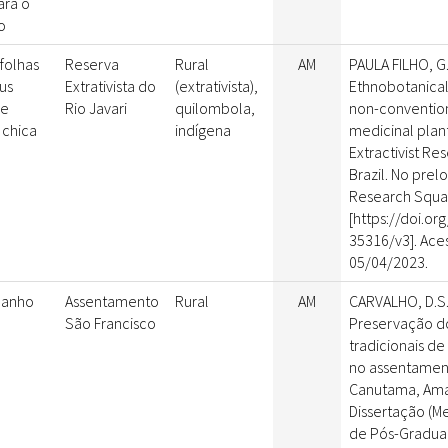
ara o
o
folhas
Reserva
Rural
AM
PAULA FILHO, G.X
us
Extrativista do
(extrativista),
Ethnobotanica
 e
Rio Javari
quilombola,
non-conventio
a chica
indígena
medicinal plants
Extractivist R
Brazil. No prel
Research Squa
[https://doi.org
35316/v3]. Ac
05/04/2023.
 banho
Assentamento
Rural
AM
CARVALHO, D.S.
São Francisco
Preservação d
tradicionais de
no assentament
Canutama, Amaz
Dissertação (M
de Pós-Gradua