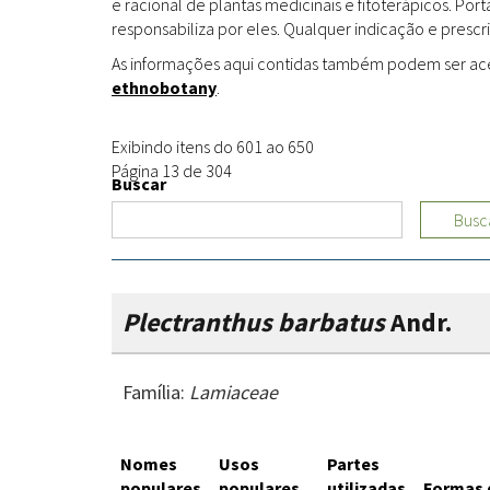
e racional de plantas medicinais e fitoterápicos. Po
responsabiliza por eles. Qualquer indicação e prescri
As informações aqui contidas também podem ser acess
ethnobotany
.
Exibindo itens do 601 ao 650
Página 13 de 304
Buscar
Busc
Plectranthus barbatus
Andr.
Família:
Lamiaceae
Nomes
Usos
Partes
populares
populares
utilizadas
Formas 