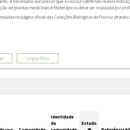
rtanto, é necessário esclarecer que a Fiocruz-CBPM não realiza indi
ção de plantas medicinais e fitoterápicos deve ser realizada por profi
Sites
adas na página oficial das Coleções Biológicas da Fiocruz através d
Etnobotânica
ar
Limpar Filtro
Identidade
da
Estado
de uso
Comunidade
comunidade
Referência bi