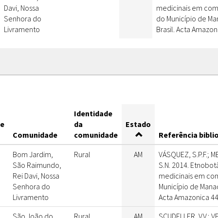
Davi, Nossa
medicinais em comu
Senhora do
do Município de M
Livramento
Brasil. Acta Amazon
Identidade
de
da
Estado
Comunidade
comunidade
Referência bibli
Bom Jardim,
Rural
AM
VÁSQUEZ, S.P.F.; 
São Raimundo,
S.N. 2014. Etnobot
Rei Davi, Nossa
medicinais em com
Senhora do
Município de Manac
Livramento
Acta Amazonica 44(
São João do
Rural
AM
SCUDELLER, V.V.; V