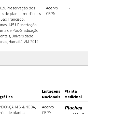
019. Preservação dos
Acervo
-
ais de plantas medicinais
CBPM
São Francisco,
as. 145 f. Dissertação
grama de Pós-Graduação
entais, Universidade
nas, Humaitá, AM. 2019.
Listagens
Planta
gráfica
Nacionais
Medicinal
ENDONÇA, M.S. & NODA,
Acervo
Pluchea
nica de plantas
CBPM