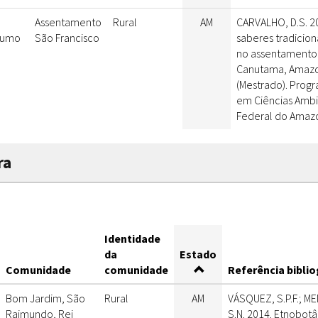
Assentamento
Rural
AM
CARVALHO, D.S. 2
sumo
São Francisco
saberes tradicion
no assentamento 
Canutama, Amazon
(Mestrado). Pro
em Ciências Ambi
Federal do Amazo
ra
Identidade
da
Estado
Comunidade
comunidade
Referência biblio
Bom Jardim, São
Rural
AM
VÁSQUEZ, S.P.F.; M
Raimundo, Rei
S.N. 2014. Etnobotâ