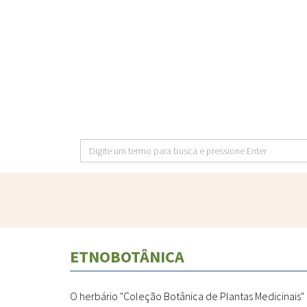
Pular
para
o
conteúdo
principal
Digite
um
termo
para
busca
e
ETNOBOTÂNICA
pressione
Enter
O herbário "Coleção Botânica de Plantas Medicinais