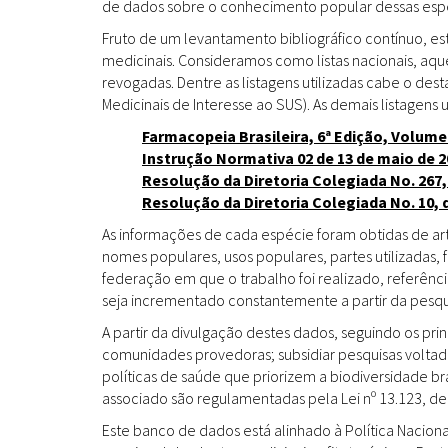
de dados sobre o conhecimento popular dessas espéc
Fruto de um levantamento bibliográfico contínuo, es
medicinais. Consideramos como listas nacionais, aq
revogadas. Dentre as listagens utilizadas cabe o de
Medicinais de Interesse ao SUS). As demais listagens u
Farmacopeia Brasileira, 6ª Edição, Volume
Instrução Normativa 02 de 13 de maio de 2
Resolução da Diretoria Colegiada No. 267,
Resolução da Diretoria Colegiada No. 10, 
As informações de cada espécie foram obtidas de arti
nomes populares, usos populares, partes utilizadas,
federação em que o trabalho foi realizado, referênci
seja incrementado constantemente a partir da pesqui
A partir da divulgação destes dados, seguindo os pr
comunidades provedoras; subsidiar pesquisas volta
políticas de saúde que priorizem a biodiversidade b
associado são regulamentadas pela Lei nº 13.123, de
Este banco de dados está alinhado à Política Naciona