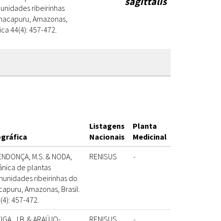
sagittalis
nidades ribeirinhas
anacapuru, Amazonas,
ica 44(4): 457-472.
Listagens
Planta
ográfica
Nacionais
Medicinal
MENDONÇA, M.S. & NODA,
RENISUS
-
ânica de plantas
unidades ribeirinhas do
apuru, Amazonas, Brasil.
4): 457-472.
EIGA, J.B. & ARAÚJO-
RENISUS
-