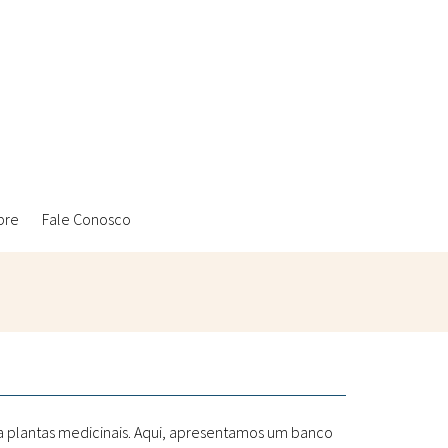
bre
Fale Conosco
Ambientais
Laboratórios Reblados
Sanitárias
Metodologias
 a plantas medicinais. Aqui, apresentamos um banco
Políticas