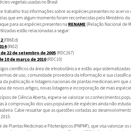
ies vegetais usadas no Brasil.
Doenças & Plantas
Medicinais
te trabalho traz informações sobre as espécies presentes no acervo
uelas que em algum momento foram reconhecidas pelo Ministério da 
Conceitos
staque para as espécies presentes na
RENAME
(Relação Nacional de M
tilizadas estão relacionadas a seguir:
Biblioteca Virtual
 2
(FB6Ed)
014
(IN02)
Botânica
 de 22 de setembro de 2005
(RDC267)
Conservação &
de 10 de março de 2010
(RDC10)
Biodiversidade
gos científicos da área de etnobotânica e estão aqui sistematizadas 
 formas de uso, comunidade provedora da informação e sua classifica
Grupos de Pesquisa
a da publicação e listagens nacionais de plantas medicinais em que 
sa de novos artigos, novas listagens e incorporação de mais espéci
Sementes, Mudas &
Plantas
incípios de Ciência Aberta, espera-se valorizar os conhecimentos pop
das à comprovação dos usos populares de espécies ainda não estuda
Produto & Indústria
rasileira. Cabe ressaltar que as questões voltadas ao desenvolvimen
 2015.
Pessoas & Saberes
l de Plantas Medicinais e Fitoterápicos (PNPMF), que visa valorizar 
Educação & Arte