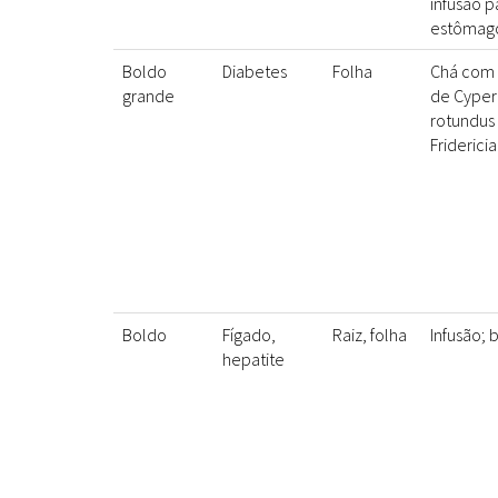
infusão p
estômag
Boldo
Diabetes
Folha
Chá com 
grande
de Cyper
rotundus
Friderici
Boldo
Fígado,
Raiz, folha
Infusão;
hepatite