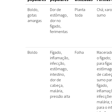
Boldo,
Dor de
Planta
Chá; xar
gotas
estômago,
toda
sumo
amargas
dor no
fígado,
ferimentas
Boldo
Fígado,
Folha
Macerado
inflamação,
o fígado;
infecção,
para fíga
estômago,
estômago
intestino,
de cabeç
dor de
sumo par
cabeça,
fígado,
malária,
inflamaç
pressão alta
infecçõe
malária; 
para o in