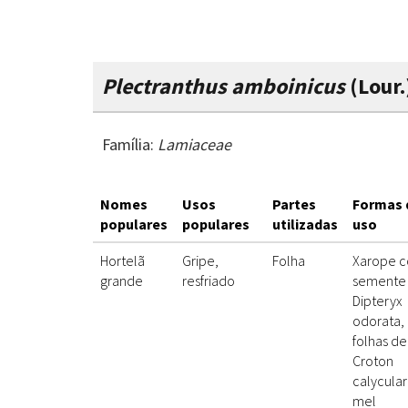
Plectranthus amboinicus
(Lour.
Família:
Lamiaceae
Nomes
Usos
Partes
Formas 
populares
populares
utilizadas
uso
Hortelã
Gripe,
Folha
Xarope 
grande
resfriado
semente
Dipteryx
odorata,
folhas de
Croton
calycular
mel