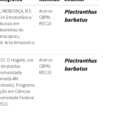
.; MENDONÇA, M.S.
Acervo
Plectranthus
014. Etnobotânica
CBPM,
barbatus
icinais em
RDC10
beirinhas do
anacapuru,
il. Acta Amazonica
2021. O resgate, uso
Acervo
Plectranthus
 de plantas
CBPM,
barbatus
 comunidade
RDC10
umaitá-AM.
estrado), Programa
ção em Ciências
iversidade Federal
2021.