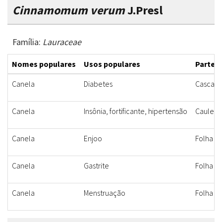
Cinnamomum verum
J.Presl
Família:
Lauraceae
Nomes populares
Usos populares
Partes 
Canela
Diabetes
Casca
Canela
Insônia, fortificante, hipertensão
Caule, f
Canela
Enjoo
Folha
Canela
Gastrite
Folha
Canela
Menstruação
Folha