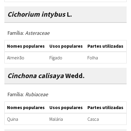
Cichorium intybus
L.
Família:
Asteraceae
Nomes populares
Usos populares
Partes utilizadas
F
Almeirão
Fígado
Folha
C
Cinchona calisaya
Wedd.
Família:
Rubiaceae
Nomes populares
Usos populares
Partes utilizadas
F
Quina
Malária
Casca
G