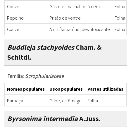
Couve
Gastrite, mal hálito, úlcera
Folha
Repolho
Prisão de ventre
Folha
Couve
Antiinflamatório, desintoxicante
Folha
Buddleja stachyoides
Cham. &
Schltdl.
Família:
Scrophulariaceae
Nomes populares
Usos populares
Partes utilizadas
F
Barbaça
Gripe, estômago
Folha
C
Byrsonima intermedia
A.Juss.