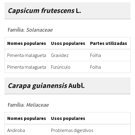
Capsicum frutescens
L.
Família:
Solanaceae
Nomes populares
Usos populares
Partes utilizadas
F
Pimenta malagueta
Gravidez
Folha
I
Pimenta malagueta
Furúnculo
Folha
E
Carapa guianensis
Aubl.
Família:
Meliaceae
Nomes populares
Usos populares
Andiroba
Problemas digestivos