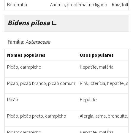
Beterraba
Anemia, problemas no fígado
Raiz, folha
Bidens pilosa
L.
Família:
Asteraceae
Nomes populares
Usos populares
Picão, carrapicho
Hepatite, malária
Picão, picão branco, picão comum
Rins, icterícia, hepatite, 
Picão
Hepatite
Picão, picão preto, carrapicho
Alergia, asma, bronquite, v
Picão; carrapicho
Hepatite, malária