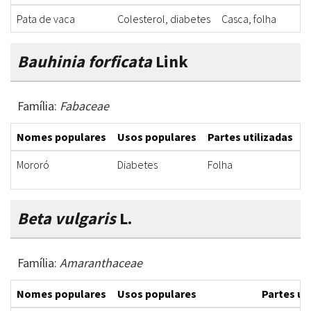
Pata de vaca
Colesterol, diabetes
Casca, folha
Bauhinia forficata
Link
Família:
Fabaceae
Nomes populares
Usos populares
Partes utilizadas
F
Mororó
Diabetes
Folha
C
Beta vulgaris
L.
Família:
Amaranthaceae
Nomes populares
Usos populares
Partes ut