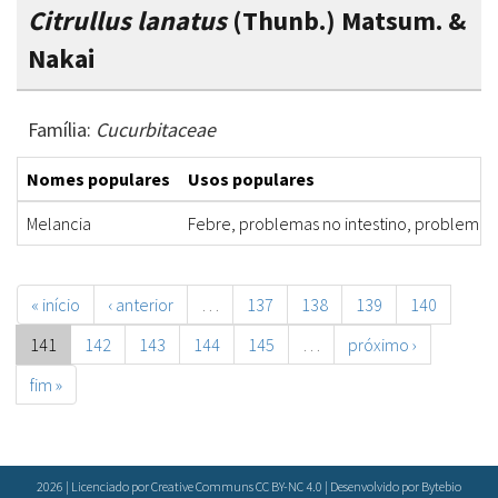
Citrullus lanatus
(Thunb.) Matsum. &
Nakai
Família:
Cucurbitaceae
Nomes populares
Usos populares
Melancia
Febre, problemas no intestino, problemas 
« início
‹ anterior
…
137
138
139
140
141
142
143
144
145
…
próximo ›
fim »
2026 | Licenciado por Creative Communs CC BY-NC 4.0 | Desenvolvido por
Bytebio