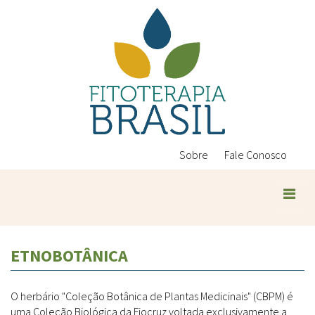
Pular
para
o
conteúdo
principal
Sobre
Fale Conosco
ETNOBOTÂNICA
O herbário "Coleção Botânica de Plantas Medicinais" (CBPM) é
uma Coleção Biológica da Fiocruz voltada exclusivamente a