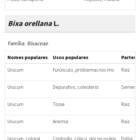
Bixa orellana
L.
Família:
Bixaceae
Nomes populares
Usos populares
Partes u
Urucum
Furúnculo, problemas nos rins
Raiz
Urucum
Depurativo, colesterol
Sement
Urucum
Tosse
Raiz
Urucum
Anemia
Raiz
Urucum, coloral
Contusão, cólica, dor no ovário
Folha