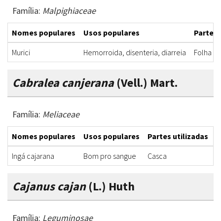
Família:
Malpighiaceae
Nomes populares
Usos populares
Partes 
Murici
Hemorroida, disenteria, diarreia
Folha
Cabralea canjerana
(Vell.) Mart.
Família:
Meliaceae
Nomes populares
Usos populares
Partes utilizadas
F
Ingá cajarana
Bom pro sangue
Casca
D
Cajanus cajan
(L.) Huth
Família:
Leguminosae