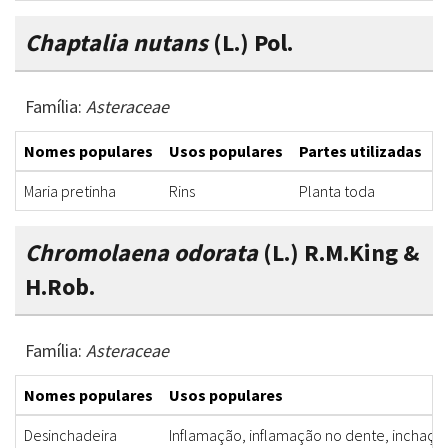
Chaptalia nutans
(L.) Pol.
Família:
Asteraceae
Nomes populares
Usos populares
Partes utilizadas
F
Maria pretinha
Rins
Planta toda
D
Chromolaena odorata
(L.) R.M.King &
H.Rob.
Família:
Asteraceae
Nomes populares
Usos populares
Desinchadeira
Inflamação, inflamação no dente, inchaço,