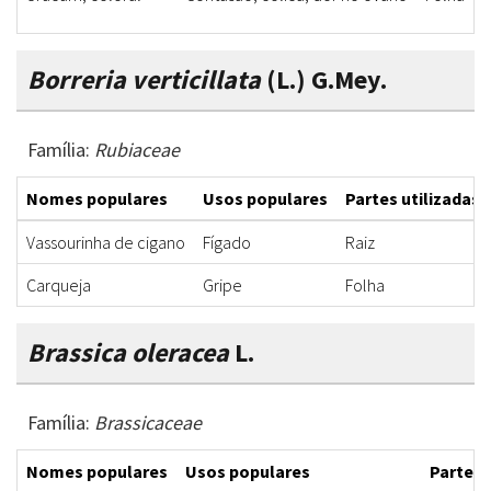
Borreria verticillata
(L.) G.Mey.
Família:
Rubiaceae
Nomes populares
Usos populares
Partes utilizadas
Vassourinha de cigano
Fígado
Raiz
Carqueja
Gripe
Folha
Brassica oleracea
L.
Família:
Brassicaceae
Nomes populares
Usos populares
Partes 