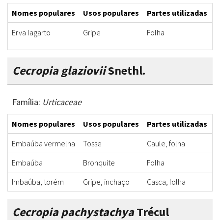
Nomes populares
Usos populares
Partes utilizadas
F
Erva lagarto
Gripe
Folha
I
Cecropia glaziovii
Snethl.
Família:
Urticaceae
Nomes populares
Usos populares
Partes utilizadas
F
Embaúba vermelha
Tosse
Caule, folha
X
Embaúba
Bronquite
Folha
X
Imbaúba, torém
Gripe, inchaço
Casca, folha
B
Cecropia pachystachya
Trécul