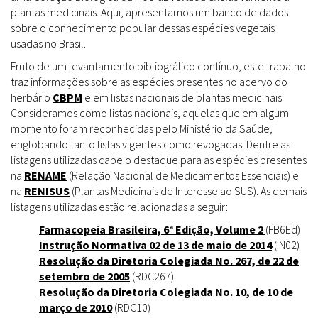
plantas medicinais. Aqui, apresentamos um banco de dados
sobre o conhecimento popular dessas espécies vegetais
usadas no Brasil.
Fruto de um levantamento bibliográfico contínuo, este trabalho
traz informações sobre as espécies presentes no acervo do
herbário
CBPM
e em listas nacionais de plantas medicinais.
Consideramos como listas nacionais, aquelas que em algum
momento foram reconhecidas pelo Ministério da Saúde,
englobando tanto listas vigentes como revogadas. Dentre as
listagens utilizadas cabe o destaque para as espécies presentes
na
RENAME
(Relação Nacional de Medicamentos Essenciais) e
na
RENISUS
(Plantas Medicinais de Interesse ao SUS). As demais
listagens utilizadas estão relacionadas a seguir:
Farmacopeia Brasileira, 6ª Edição, Volume 2
(FB6Ed)
Instrução Normativa 02 de 13 de maio de 2014
(IN02)
Resolução da Diretoria Colegiada No. 267, de 22 de
setembro de 2005
(RDC267)
Resolução da Diretoria Colegiada No. 10, de 10 de
março de 2010
(RDC10)