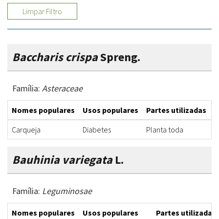
Limpar Filtro
Baccharis crispa
Spreng.
Família:
Asteraceae
Nomes populares
Usos populares
Partes utilizadas
F
Carqueja
Diabetes
Planta toda
I
Bauhinia variegata
L.
Família:
Leguminosae
Nomes populares
Usos populares
Partes utilizadas