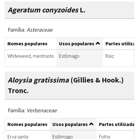
Ageratum conyzoides
L.
Família:
Asteraceae
Nomes populares
Usos populares
Partes utiliza
Whiteweed, mentrasto
Estômago
Raiz
Aloysia gratissima
(Gillies & Hook.)
Tronc.
Família:
Verbenaceae
Nomes populares
Usos populares
Partes utilizadas
Erva santa
Estômago
Folha