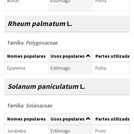
Boldo
Estômago
Folha
Rheum palmatum
L.
Família:
Polygonaceae
Nomes populares
Usos populares
Partes utilizadas
Eparema
Estômago
Folha
Solanum paniculatum
L.
Família:
Solanaceae
Nomes populares
Usos populares
Partes utilizadas
Jurubeba
Estômago
Fruto