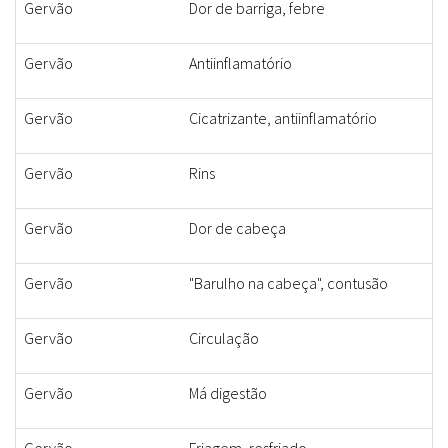
Gervão
Dor de barriga, febre
Gervão
Antiinflamatório
Gervão
Cicatrizante, antiinflamatório
Gervão
Rins
Gervão
Dor de cabeça
Gervão
"Barulho na cabeça", contusão
Gervão
Circulação
Gervão
Má digestão