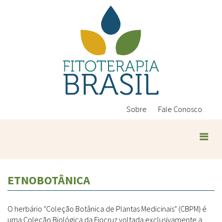
Pular
para
o
conteúdo
principal
Sobre
Fale Conosco
ETNOBOTÂNICA
O herbário "Coleção Botânica de Plantas Medicinais" (CBPM) é
uma Coleção Biológica da Fiocruz voltada exclusivamente a