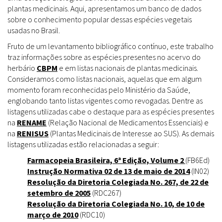
plantas medicinais. Aqui, apresentamos um banco de dados
sobre o conhecimento popular dessas espécies vegetais
usadas no Brasil.
Fruto de um levantamento bibliográfico contínuo, este trabalho
traz informações sobre as espécies presentes no acervo do
herbário
CBPM
e em listas nacionais de plantas medicinais.
Consideramos como listas nacionais, aquelas que em algum
momento foram reconhecidas pelo Ministério da Saúde,
englobando tanto listas vigentes como revogadas. Dentre as
listagens utilizadas cabe o destaque para as espécies presentes
na
RENAME
(Relação Nacional de Medicamentos Essenciais) e
na
RENISUS
(Plantas Medicinais de Interesse ao SUS). As demais
listagens utilizadas estão relacionadas a seguir:
Farmacopeia Brasileira, 6ª Edição, Volume 2
(FB6Ed)
Instrução Normativa 02 de 13 de maio de 2014
(IN02)
Resolução da Diretoria Colegiada No. 267, de 22 de
setembro de 2005
(RDC267)
Resolução da Diretoria Colegiada No. 10, de 10 de
março de 2010
(RDC10)