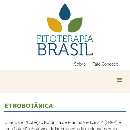
Pular
para
o
conteúdo
principal
Sobre
Fale Conosco
ETNOBOTÂNICA
O herbário "Coleção Botânica de Plantas Medicinais" (CBPM) é
uma Coleção Biológica da Fiocruz voltada exclusivamente a