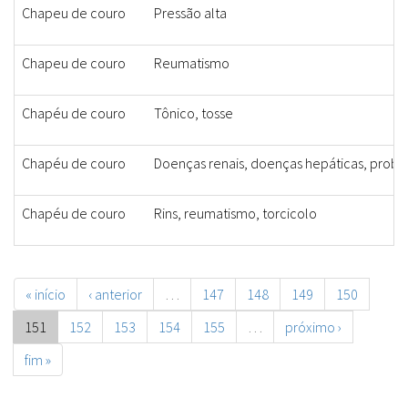
Chapeu de couro
Pressão alta
Chapeu de couro
Reumatismo
Chapéu de couro
Tônico, tosse
Chapéu de couro
Doenças renais, doenças hepáticas, probl
Chapéu de couro
Rins, reumatismo, torcicolo
« início
‹ anterior
…
147
148
149
150
151
152
153
154
155
…
próximo ›
fim »