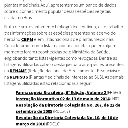
plantas medicinais. Aqui, apresentamos um banco de dados
sobre o conhecimento popular dessas espécies vegetais
usadas no Brasil.
Fruto de um levantamento bibliográfico contínuo, este trabalho
traz informações sobre as espécies presentes no acervo do
herbário
CBPM
e em listas nacionais de plantas medicinais.
Consideramos como listas nacionais, aquelas que em algum
momento foram reconhecidas pelo Ministério da Saúde,
englobando tanto listas vigentes como revogadas. Dentre as
listagens utilizadas cabe o destaque para as espécies presentes
na
RENAME
(Relação Nacional de Medicamentos Essenciais) e
na
RENISUS
(Plantas Medicinais de Interesse ao SUS). As demais
listagens utilizadas estão relacionadas a seguir:
Farmacopeia Brasileira, 6ª Edição, Volume 2
(FB6Ed)
Instrução Normativa 02 de 13 de maio de 2014
(IN02)
Resolução da Diretoria Colegiada No. 267, de 22 de
setembro de 2005
(RDC267)
Resolução da Diretoria Colegiada No. 10, de 10 de
março de 2010
(RDC10)