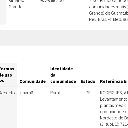
Ribeirão
especificado
2007. Estudo etnobo
Grande
comunidades rurais (
Grande) de Guaratuba
Rev. Bras. Pl. Med. 9(2
Formas
Identidade
de uso
da
Comunidade
comunidade
Estado
Referência bi
Decocto
Inhamã
Rural
PE
RODRIGUES, A.P
Levantamento 
plantas medicin
comunidade d
Nordeste do Bra
(3, supl. 1): 721