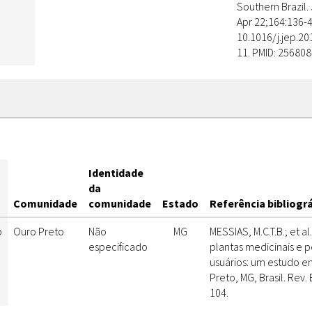
Southern Brazil
Apr 22;164:136-4
10.1016/j.jep.20
11. PMID: 256808
s
Identidade
da
Comunidade
comunidade
Estado
Referência bibliogr
o
Ouro Preto
Não
MG
MESSIAS, M.C.T.B.; et a
especificado
plantas medicinais e 
usuários: um estudo 
Preto, MG, Brasil. Rev. 
104.