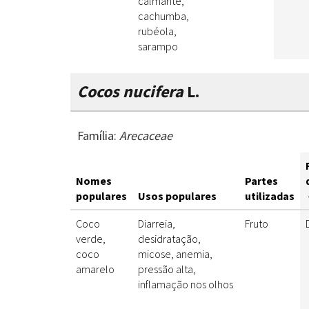
calmante,
cachumba,
rubéola,
sarampo
Cocos nucifera
L.
Família:
Arecaceae
Nomes
Partes
populares
Usos populares
utilizadas
Coco
Diarreia,
Fruto
verde,
desidratação,
coco
micose, anemia,
amarelo
pressão alta,
inflamação nos olhos