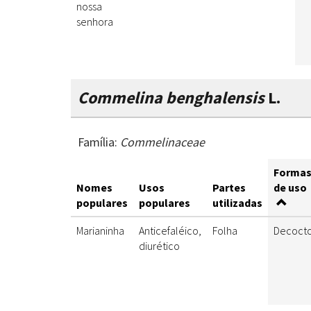
nossa
senhora
Commelina benghalensis
L.
Família:
Commelinaceae
Forma
Nomes
Usos
Partes
de uso
populares
populares
utilizadas
Marianinha
Anticefaléico,
Folha
Decoct
diurético