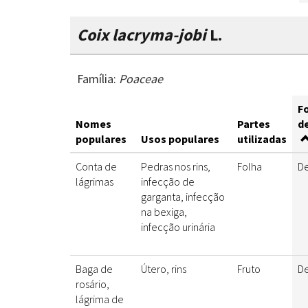
Coix lacryma-jobi
L.
Família:
Poaceae
F
Nomes
Partes
d
populares
Usos populares
utilizadas
Conta de
Pedras nos rins,
Folha
D
lágrimas
infecção de
garganta, infecção
na bexiga,
infecção urinária
Baga de
Útero, rins
Fruto
D
rosário,
lágrima de