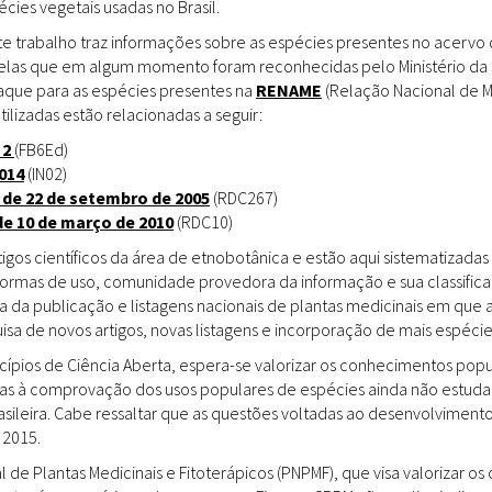
ies vegetais usadas no Brasil.
Doenças & Plantas
Medicinais
te trabalho traz informações sobre as espécies presentes no acervo
uelas que em algum momento foram reconhecidas pelo Ministério da 
Conceitos
staque para as espécies presentes na
RENAME
(Relação Nacional de M
tilizadas estão relacionadas a seguir:
Biblioteca Virtual
 2
(FB6Ed)
014
(IN02)
Botânica
 de 22 de setembro de 2005
(RDC267)
Conservação &
de 10 de março de 2010
(RDC10)
Biodiversidade
gos científicos da área de etnobotânica e estão aqui sistematizadas 
 formas de uso, comunidade provedora da informação e sua classifica
Grupos de Pesquisa
a da publicação e listagens nacionais de plantas medicinais em que 
sa de novos artigos, novas listagens e incorporação de mais espéci
Sementes, Mudas &
Plantas
incípios de Ciência Aberta, espera-se valorizar os conhecimentos pop
das à comprovação dos usos populares de espécies ainda não estuda
Produto & Indústria
rasileira. Cabe ressaltar que as questões voltadas ao desenvolvimen
 2015.
Pessoas & Saberes
l de Plantas Medicinais e Fitoterápicos (PNPMF), que visa valorizar 
Educação & Arte