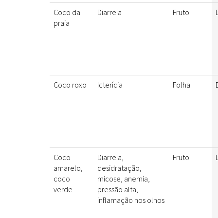
Coco da
Diarreia
Fruto
praia
Coco roxo
Icterícia
Folha
Coco
Diarreia,
Fruto
amarelo,
desidratação,
coco
micose, anemia,
verde
pressão alta,
inflamação nos olhos