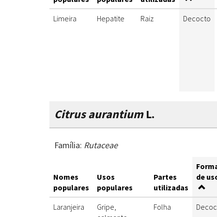
Limeira
Hepatite
Raiz
Decocto
Citrus aurantium
L.
Família:
Rutaceae
Form
Nomes
Usos
Partes
de us
populares
populares
utilizadas
Laranjeira
Gripe,
Folha
Decoc