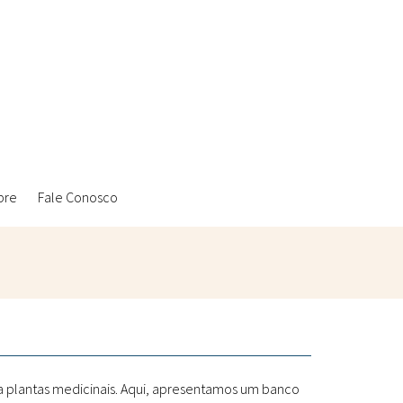
bre
Fale Conosco
Ambientais
Laboratórios Reblados
Sanitárias
Metodologias
 a plantas medicinais. Aqui, apresentamos um banco
Políticas