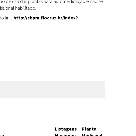
Fitoterápicos
cação de uso das plantas para automedicação e não se
ssional habilitado.
o link:
http://cbpm.fiocruz.br/index?
Listagens
Planta
ca
Nacionais
Medicinal