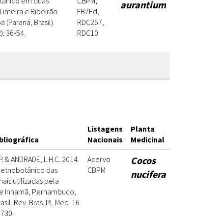
tânico em duas
CBPM,
aurantium
Limeira e Ribeirão
FB7Ed,
 (Paraná, Brasil).
RDC267,
): 36-54.
RDC10
Listagens
Planta
bliográfica
Nacionais
Medicinal
. & ANDRADE, L.H.C. 2014.
Acervo
Cocos
etnobotânico das
CBPM
nucifera
ais utilizadas pela
e Inhamã, Pernambuco,
sil. Rev. Bras. Pl. Med. 16
-730.