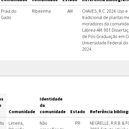
Praia do
Ribeirinha
AM
CHAVES, R.C. 2024. Uso 
Gado
tradicional de plantas me
moradores da comunidad
Lábrea-AM. 90 f. Dissert
de Pós-Graduação em Ci
Universidade Federal do
2024.
as
Identidade
o
da
Comunidade
comunidade
Estado
Referência bibliog
to
Limeira,
Não
PR
NEGRELLE, R.R.B. & F