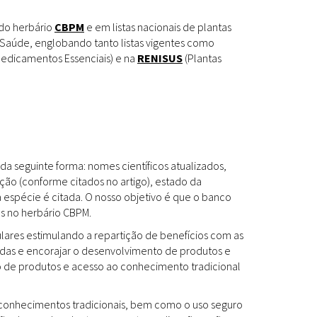
Espécies
Todos
 do herbário
CBPM
e em listas nacionais de plantas
Saúde, englobando tanto listas vigentes como
edicamentos Essenciais) e na
RENISUS
(Plantas
Bases de Dados
Cartilhas
Base de dados
Documentos Oficiais
Especialistas
da seguinte forma: nomes científicos atualizados,
Livros
ção (conforme citados no artigo), estado da
a espécie é citada. O nosso objetivo é que o banco
Periódicos
es no herbário CBPM.
Produções Acadêmicas
ulares estimulando a repartição de benefícios com as
das e encorajar o desenvolvimento de produtos e
Padrões
Todos
to de produtos e acesso ao conhecimento tradicional
Insumos (IFAV)
os conhecimentos tradicionais, bem como o uso seguro