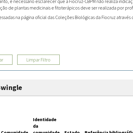
rtanto, é necessário esclarecer que a Fiocruz-CBPM não realiza indi
ção de plantas medicinais e fitoterápicos deve ser realizada por profi
Sites
adas na página oficial das Coleções Biológicas da Fiocruz através d
Etnobotânica
ar
Limpar Filtro
Swingle
Identidade
da
Comunidade
comunidade
Estado
Referência bibliográfi