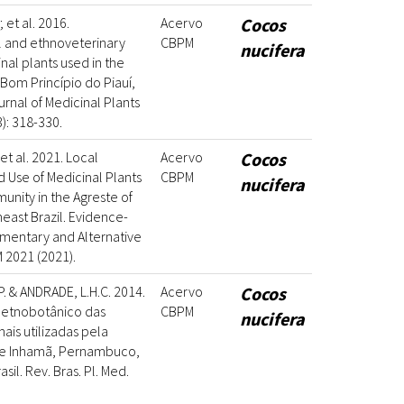
 et al. 2016.
Acervo
Cocos
 and ethnoveterinary
CBPM
nucifera
nal plants used in the
 Bom Princípio do Piauí,
ournal of Medicinal Plants
): 318-330.
et al. 2021. Local
Acervo
Cocos
Use of Medicinal Plants
CBPM
nucifera
unity in the Agreste of
east Brazil. Evidence-
entary and Alternative
 2021 (2021).
. & ANDRADE, L.H.C. 2014.
Acervo
Cocos
etnobotânico das
CBPM
nucifera
ais utilizadas pela
e Inhamã, Pernambuco,
sil. Rev. Bras. Pl. Med.