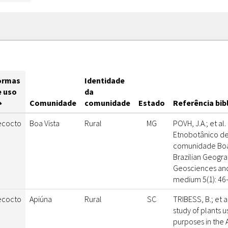
ormas
Identidade
e uso
da
Comunidade
comunidade
Estado
Referência bib
ecocto
Boa Vista
Rural
MG
POVH, J.A.; et al
Etnobotânico de
comunidade Boa 
Brazilian Geogra
Geosciences and
medium 5(1): 46-
ecocto
Apiúna
Rural
SC
TRIBESS, B.; et 
study of plants 
purposes in the A