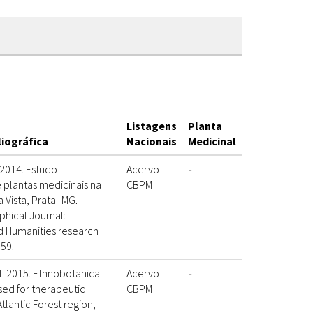
Listagens
Planta
liográfica
Nacionais
Medicinal
. 2014. Estudo
Acervo
-
 plantas medicinais na
CBPM
Vista, Prata–MG.
phical Journal:
 Humanities research
59.
al. 2015. Ethnobotanical
Acervo
-
used for therapeutic
CBPM
tlantic Forest region,