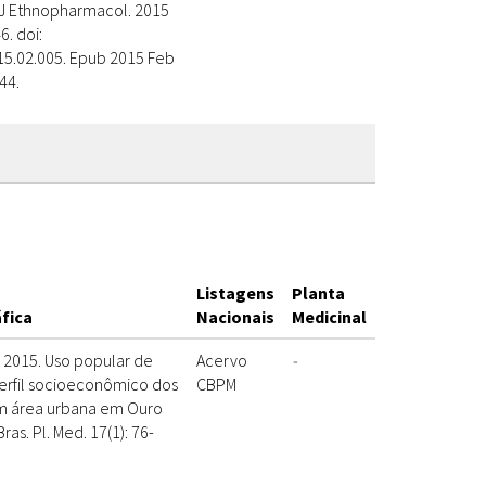
. J Ethnopharmacol. 2015
6. doi:
15.02.005. Epub 2015 Feb
44.
Listagens
Planta
áfica
Nacionais
Medicinal
l. 2015. Uso popular de
Acervo
-
perfil socioeconômico dos
CBPM
em área urbana em Ouro
Bras. Pl. Med. 17(1): 76-