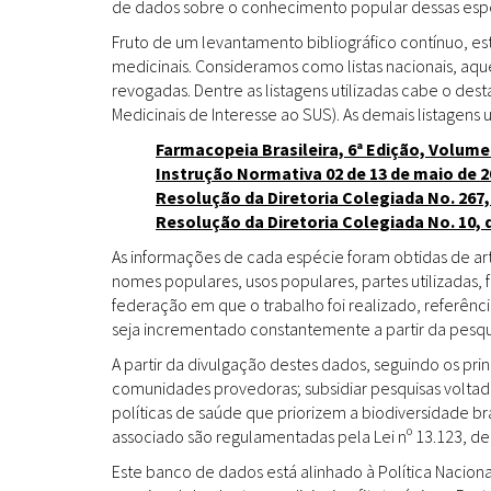
de dados sobre o conhecimento popular dessas espéc
Fruto de um levantamento bibliográfico contínuo, es
medicinais. Consideramos como listas nacionais, aq
revogadas. Dentre as listagens utilizadas cabe o de
Medicinais de Interesse ao SUS). As demais listagens u
Farmacopeia Brasileira, 6ª Edição, Volume
Instrução Normativa 02 de 13 de maio de 2
Resolução da Diretoria Colegiada No. 267,
Resolução da Diretoria Colegiada No. 10, 
As informações de cada espécie foram obtidas de arti
nomes populares, usos populares, partes utilizadas,
federação em que o trabalho foi realizado, referênci
seja incrementado constantemente a partir da pesqui
A partir da divulgação destes dados, seguindo os pr
comunidades provedoras; subsidiar pesquisas volta
políticas de saúde que priorizem a biodiversidade b
associado são regulamentadas pela Lei nº 13.123, de
Este banco de dados está alinhado à Política Naciona