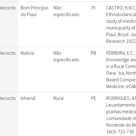
Decocto
Bom Princípio
Não
PI
CASTRO, K.N.C.;
do Piauí
especificado
Ethnobotanical
study of medici
municipality of
Piauí, Brazil. J
Research 10(23
Decocto
Malícia
Não
PB
FERREIRA, E.C.; 
especificado
Knowledge and 
in a Rural Comm
Paraı´ba, North
Based Complem
Medicine: eCAM
Decocto
Inhamã
Rural
PE
RODRIGUES, A.P
Levantamento 
plantas medicin
comunidade d
Nordeste do Bra
16(3): 721-730.