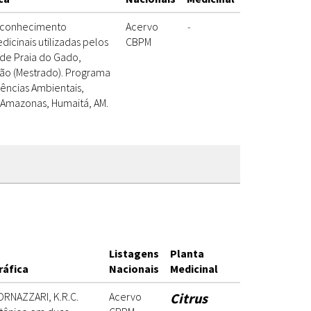
e conhecimento
Acervo
-
dicinais utilizadas pelos
CBPM
e Praia do Gado,
ação (Mestrado). Programa
ências Ambientais,
 Amazonas, Humaitá, AM.
Listagens
Planta
ráfica
Nacionais
Medicinal
ORNAZZARI, K.R.C.
Acervo
Citrus