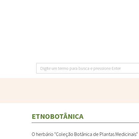
Pular
para
o
conteúdo
principal
Digite
um
termo
para
busca
e
ETNOBOTÂNICA
pressione
Enter
O herbário "Coleção Botânica de Plantas Medicinais