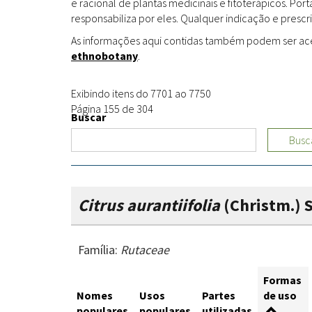
e racional de plantas medicinais e fitoterápicos. Po
responsabiliza por eles. Qualquer indicação e prescri
As informações aqui contidas também podem ser acess
ethnobotany
.
Exibindo itens do 7701 ao 7750
Página 155 de 304
Buscar
Busc
Citrus aurantiifolia
(Christm.) 
Família:
Rutaceae
Formas
Nomes
Usos
Partes
de uso
populares
populares
utilizadas