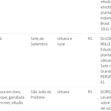
etnob
etnof
planta
Indian
Brasil.
10(1): 
á
Sete de
Urbana e
RS
DLUZNI
Setembro
rural
MÜLLER
Estud
planta
utiliz
Sete 
Grande
PERSPE
61.
itura em óleo;
São João do
Urbana
RS
DORIGO
rope; garrafada
Polêsine
Levan
m mel; infusão
sobre 
de uso