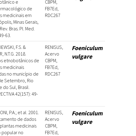
otânico e
CBPM,
armacológico de
FB7Ed,
s medicinais em
RDC267
ópolis, Minas Gerais,
 Rev. Bras. Pl. Med.
49-63.
EWSKI, F.S. &
RENISUS,
Foeniculum
, N.T.G. 2018.
Acervo
vulgare
os etnobotânicos de
CBPM,
s medicinais
FB7Ed,
adas no município de
RDC267
de Setembro, Rio
 do Sul, Brasil.
CTIVA 42(157): 49-
NI, P.A.; et al. 2001.
RENISUS,
Foeniculum
tamento de dados
Acervo
vulgare
plantas medicinais
CBPM,
 popular no
FB7Ed,