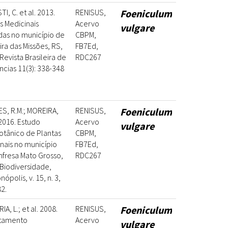
I, C. et al. 2013.
RENISUS,
Foeniculum
s Medicinais
Acervo
vulgare
adas no município de
CBPM,
ra das Missões, RS,
FB7Ed,
 Revista Brasileira de
RDC267
ncias 11(3): 338-348
S, R.M.; MOREIRA,
RENISUS,
Foeniculum
 2016. Estudo
Acervo
vulgare
otânico de Plantas
CBPM,
nais no município
FB7Ed,
fresa Mato Grosso,
RDC267
. Biodiversidade,
ópolis, v. 15, n. 3,
82.
A, L.; et al. 2008.
RENISUS,
Foeniculum
tamento
Acervo
vulgare