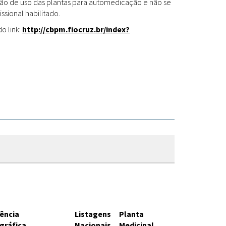
Fitoterápicos
cação de uso das plantas para automedicação e não se
ssional habilitado.
o link:
http://cbpm.fiocruz.br/index?
ência
Listagens
Planta
ográfica
Nacionais
Medicinal