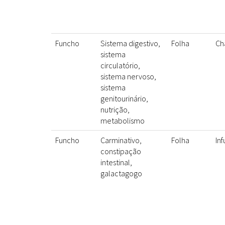
Funcho
Sistema digestivo,
Folha
Ch
sistema
circulatório,
sistema nervoso,
sistema
genitourinário,
nutrição,
metabolismo
Funcho
Carminativo,
Folha
In
constipação
intestinal,
galactagogo