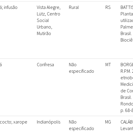
á; infusão
Vista Alegre,
Rural
RS
BATTIST
Lütz, Centro
Planta
Social
utiliz
Urbano,
Palmei
Mutirão
Brasil.
Biociê
á
Confresa
Não
MT
BORGE
especificado
R.P.M.
etnob
Medici
de Con
Brasil
Rondon
p. 68-
cocto; xarope
Indianópolis
Não
MG
CALÁBRI
especificado
Levan