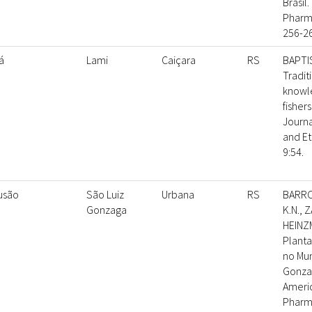
Brasil.
Pharm
256-26
á
Lami
Caiçara
RS
BAPTIS
Tradit
knowle
fishers
Journa
and E
9:54.
fusão
São Luiz
Urbana
RS
BARROS
Gonzaga
K.N., 
HEINZM
Planta
no Mun
Gonzag
Americ
Pharma