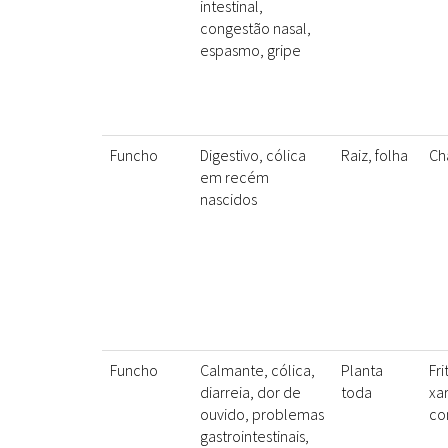
intestinal,
congestão nasal,
espasmo, gripe
Funcho
Digestivo, cólica
Raiz, folha
Ch
em recém
nascidos
Funcho
Calmante, cólica,
Planta
Fr
diarreia, dor de
toda
xa
ouvido, problemas
co
gastrointestinais,