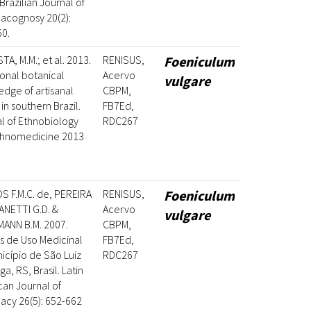
 Brazilian Journal of
acognosy 20(2):
0.
TA, M.M.; et al. 2013.
RENISUS,
Foeniculum
ional botanical
Acervo
vulgare
dge of artisanal
CBPM,
 in southern Brazil.
FB7Ed,
l of Ethnobiology
RDC267
thnomedicine 2013
 F.M.C. de, PEREIRA
RENISUS,
Foeniculum
ZANETTI G.D. &
Acervo
vulgare
ANN B.M. 2007.
CBPM,
s de Uso Medicinal
FB7Ed,
icípio de São Luiz
RDC267
a, RS, Brasil. Latin
an Journal of
cy 26(5): 652-662