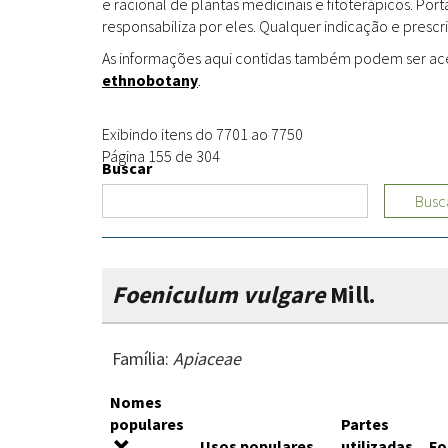
e racional de plantas medicinais e fitoterápicos. Po
responsabiliza por eles. Qualquer indicação e prescri
As informações aqui contidas também podem ser acess
ethnobotany
.
Exibindo itens do 7701 ao 7750
Página 155 de 304
Buscar
Busc
Foeniculum vulgare
Mill.
Família:
Apiaceae
Nomes
populares
Partes
Usos populares
utilizadas
Fo