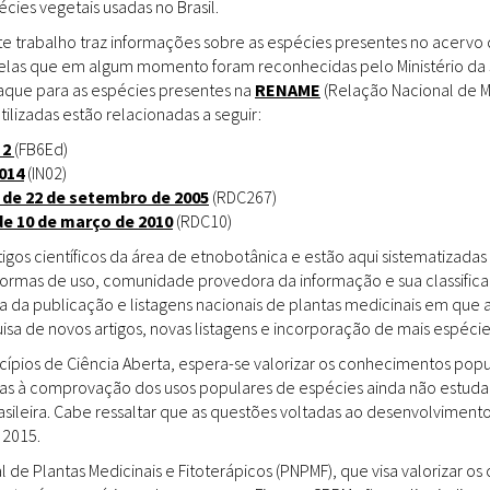
ies vegetais usadas no Brasil.
Doenças & Plantas
Medicinais
te trabalho traz informações sobre as espécies presentes no acervo
uelas que em algum momento foram reconhecidas pelo Ministério da 
Conceitos
staque para as espécies presentes na
RENAME
(Relação Nacional de M
tilizadas estão relacionadas a seguir:
Biblioteca Virtual
 2
(FB6Ed)
014
(IN02)
Botânica
 de 22 de setembro de 2005
(RDC267)
Conservação &
de 10 de março de 2010
(RDC10)
Biodiversidade
gos científicos da área de etnobotânica e estão aqui sistematizadas 
 formas de uso, comunidade provedora da informação e sua classifica
Grupos de Pesquisa
a da publicação e listagens nacionais de plantas medicinais em que 
sa de novos artigos, novas listagens e incorporação de mais espéci
Sementes, Mudas &
Plantas
incípios de Ciência Aberta, espera-se valorizar os conhecimentos pop
das à comprovação dos usos populares de espécies ainda não estuda
Produto & Indústria
rasileira. Cabe ressaltar que as questões voltadas ao desenvolvimen
 2015.
Pessoas & Saberes
l de Plantas Medicinais e Fitoterápicos (PNPMF), que visa valorizar 
Educação & Arte