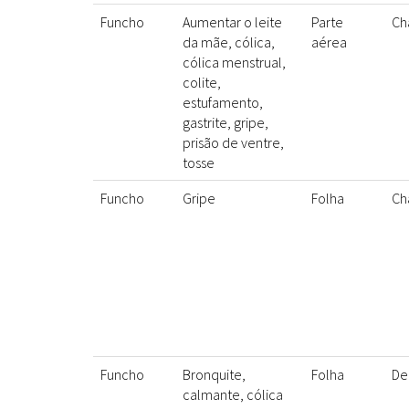
Funcho
Aumentar o leite
Parte
Ch
da mãe, cólica,
aérea
cólica menstrual,
colite,
estufamento,
gastrite, gripe,
prisão de ventre,
tosse
Funcho
Gripe
Folha
Ch
Funcho
Bronquite,
Folha
De
calmante, cólica