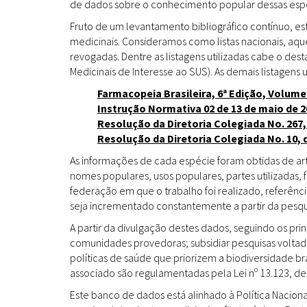
de dados sobre o conhecimento popular dessas espéc
Fruto de um levantamento bibliográfico contínuo, es
medicinais. Consideramos como listas nacionais, aq
revogadas. Dentre as listagens utilizadas cabe o de
Medicinais de Interesse ao SUS). As demais listagens u
Farmacopeia Brasileira, 6ª Edição, Volume
Instrução Normativa 02 de 13 de maio de 2
Resolução da Diretoria Colegiada No. 267,
Resolução da Diretoria Colegiada No. 10, 
As informações de cada espécie foram obtidas de arti
nomes populares, usos populares, partes utilizadas,
federação em que o trabalho foi realizado, referênci
seja incrementado constantemente a partir da pesqui
A partir da divulgação destes dados, seguindo os pr
comunidades provedoras; subsidiar pesquisas volta
políticas de saúde que priorizem a biodiversidade b
associado são regulamentadas pela Lei nº 13.123, de
Este banco de dados está alinhado à Política Naciona