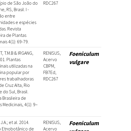
ípio de São João do
RDC267
e, RS, Brasil. I -
ão entre
midades e espécies
das. Revista
eira de Plantas
nais 4(1): 69-79.
, T.M.B & IRGANG,
RENISUS,
Foeniculum
001. Plantas
Acervo
vulgare
nais utilizadas na
CBPM,
ina popular por
FB7Ed,
res trabalhadoras
RDC267
de Cruz Alta, Rio
 do Sul, Brasil.
a Brasileira de
s Medicinais, 4(1): 9–
.A.; et al. 2014.
RENISUS,
Foeniculum
o Etnobotânico de
Acervo