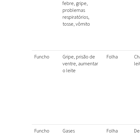
febre, gripe,
problemas
respiratórios,
tosse, vômito
Funcho
Gripe, prisão de
Folha
Ch
ventre, aumentar
lei
o leite
Funcho
Gases
Folha
De