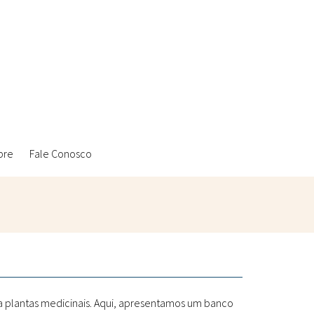
bre
Fale Conosco
Ambientais
Laboratórios Reblados
Sanitárias
Metodologias
 a plantas medicinais. Aqui, apresentamos um banco
Políticas