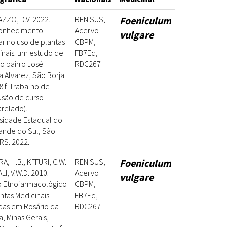
ZZO, D.V. 2022.
RENISUS,
Foeniculum
onhecimento
Acervo
vulgare
r no uso de plantas
CBPM,
nais: um estudo de
FB7Ed,
o bairro José
RDC267
a Alvarez, São Borja
78 f. Trabalho de
usão de curso
relado).
sidade Estadual do
ande do Sul, São
 RS. 2022.
RA, H.B.; KFFURI, C.W.
RENISUS,
Foeniculum
LI, V.W.D. 2010.
Acervo
vulgare
o Etnofarmacológico
CBPM,
ntas Medicinais
FB7Ed,
adas em Rosário da
RDC267
a, Minas Gerais,