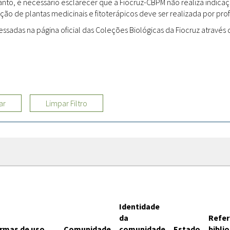
rtanto, é necessário esclarecer que a Fiocruz-CBPM não realiza indi
ção de plantas medicinais e fitoterápicos deve ser realizada por profi
Sites
adas na página oficial das Coleções Biológicas da Fiocruz através d
Etnobotânica
ar
Limpar Filtro
Identidade
da
Refer
rmas de uso
Comunidade
comunidade
Estado
bibli