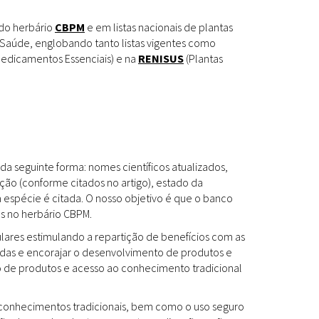
Espécies
Todos
 do herbário
CBPM
e em listas nacionais de plantas
Saúde, englobando tanto listas vigentes como
edicamentos Essenciais) e na
RENISUS
(Plantas
Bases de Dados
Cartilhas
Base de dados
Documentos Oficiais
Especialistas
da seguinte forma: nomes científicos atualizados,
Livros
ção (conforme citados no artigo), estado da
a espécie é citada. O nosso objetivo é que o banco
Periódicos
es no herbário CBPM.
Produções Acadêmicas
ulares estimulando a repartição de benefícios com as
das e encorajar o desenvolvimento de produtos e
Padrões
Todos
to de produtos e acesso ao conhecimento tradicional
Insumos (IFAV)
os conhecimentos tradicionais, bem como o uso seguro