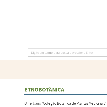
Pular
para
o
conteúdo
principal
Digite
um
termo
para
busca
e
ETNOBOTÂNICA
pressione
Enter
O herbário "Coleção Botânica de Plantas Medicinais