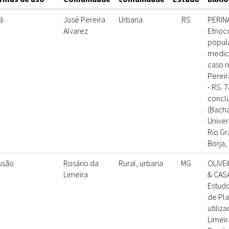
á
José Pereira
Urbana
RS
PERINA
Alvarez
Etnoc
popula
medici
caso n
Pereir
- RS. 
concl
(Bacha
Univer
Rio Gr
Borja,
fusão
Rosário da
Rural, urbana
MG
OLIVEI
Limeira
& CASA
Estud
de Pla
utiliz
Limeir