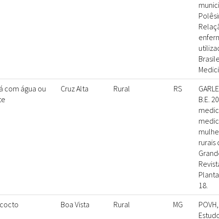
munic
Polêsin
Relaç
enfer
utiliza
Brasil
Medici
á com água ou
Cruz Alta
Rural
RS
GARLET
te
B.E. 2
medici
medic
mulhe
rurais 
Grande
Revist
Planta
18.
cocto
Boa Vista
Rural
MG
POVH, J
Estud