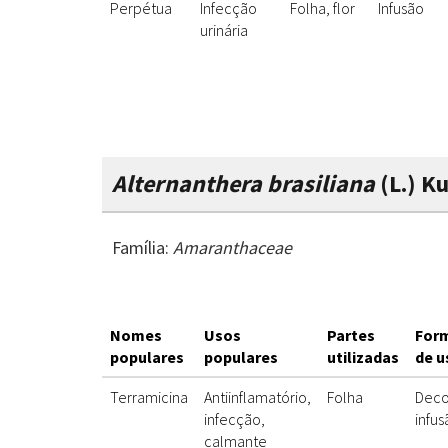
Perpétua
Infecção
Folha, flor
Infusão
urinária
Alternanthera brasiliana
(L.) K
Família:
Amaranthaceae
Nomes
Usos
Partes
For
populares
populares
utilizadas
de u
Terramicina
Antiinflamatório,
Folha
Deco
infecção,
infus
calmante