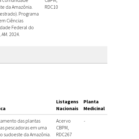
a comunidade
CBPM,
ste da Amazônia.
RDC10
(Mestrado). Programa
em Ciências
idade Federal do
 AM. 2024.
Listagens
Planta
ica
Nacionais
Medicinal
tamento das plantas
Acervo
-
elas pescadoras em uma
CBPM,
no sudoeste da Amazônia.
RDC267