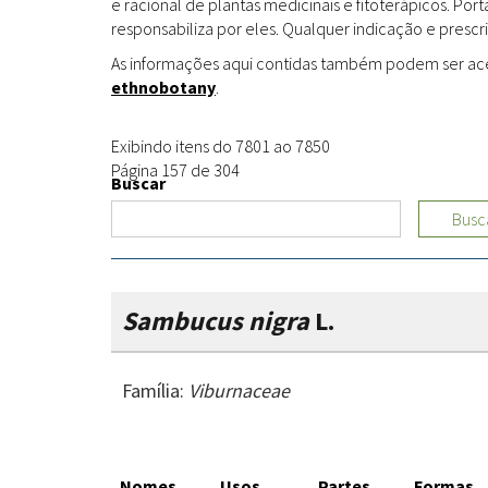
e racional de plantas medicinais e fitoterápicos. Po
responsabiliza por eles. Qualquer indicação e prescri
As informações aqui contidas também podem ser acess
ethnobotany
.
Exibindo itens do 7801 ao 7850
Página 157 de 304
Buscar
Busc
Sambucus nigra
L.
Família:
Viburnaceae
Nomes
Usos
Partes
Formas