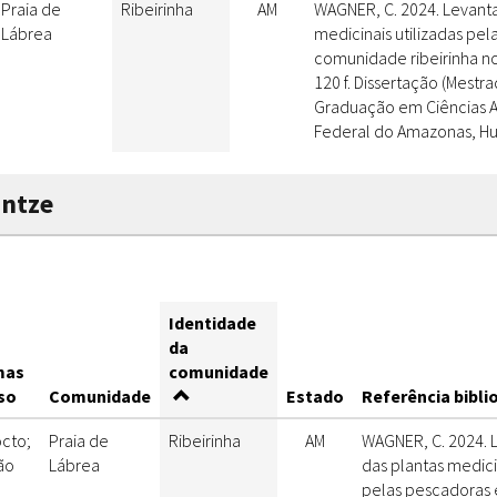
Praia de
Ribeirinha
AM
WAGNER, C. 2024. Levant
Lábrea
medicinais utilizadas p
comunidade ribeirinha n
120 f. Dissertação (Mestr
Graduação em Ciências A
Federal do Amazonas, Hu
untze
Identidade
da
mas
comunidade
so
Comunidade
Estado
Referência bibli
cto;
Praia de
Ribeirinha
AM
WAGNER, C. 2024.
ão
Lábrea
das plantas medicin
pelas pescadoras