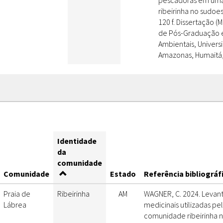
pescadoras em um
ribeirinha no sudoe
120 f. Dissertação 
de Pós-Graduação 
Ambientais, Univers
Amazonas, Humaitá,
Identidade
da
comunidade
Comunidade
Estado
Referência bibliográf
Praia de
Ribeirinha
AM
WAGNER, C. 2024. Levan
Lábrea
medicinais utilizadas p
comunidade ribeirinha 