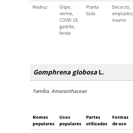
Mastruz
Gripe,
Planta
Decocto;
verme,
toda
emplastro
COVID-19,
insumo
gastrite,
ferida
Gomphrena globosa
L.
Família:
Amaranthaceae
Nomes
Usos
Partes
Formas
populares
populares
utilizadas
de uso