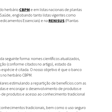
Espécies
Todos
 do herbário
CBPM
e em listas nacionais de plantas
Saúde, englobando tanto listas vigentes como
edicamentos Essenciais) e na
RENISUS
(Plantas
Bases de Dados
Cartilhas
Base de dados
Documentos Oficiais
Especialistas
da seguinte forma: nomes científicos atualizados,
Livros
ção (conforme citados no artigo), estado da
a espécie é citada. O nosso objetivo é que o banco
Periódicos
es no herbário CBPM.
Produções Acadêmicas
ulares estimulando a repartição de benefícios com as
das e encorajar o desenvolvimento de produtos e
Padrões
Todos
to de produtos e acesso ao conhecimento tradicional
Insumos (IFAV)
os conhecimentos tradicionais, bem como o uso seguro