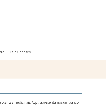
bre
Fale Conosco
Ambientais
Laboratórios Reblados
Sanitárias
Metodologias
 a plantas medicinais. Aqui, apresentamos um banco
Políticas