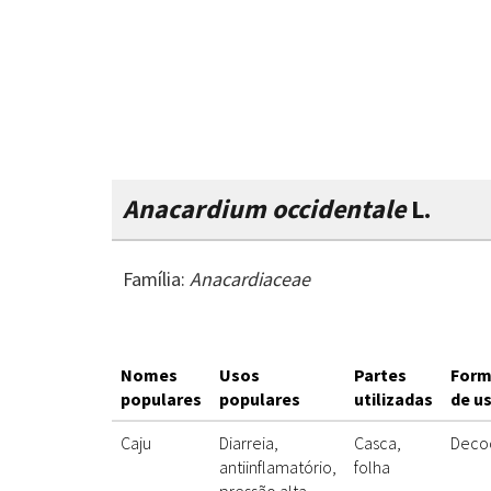
Anacardium occidentale
L.
Família:
Anacardiaceae
Nomes
Usos
Partes
Form
populares
populares
utilizadas
de u
Caju
Diarreia,
Casca,
Deco
antiinflamatório,
folha