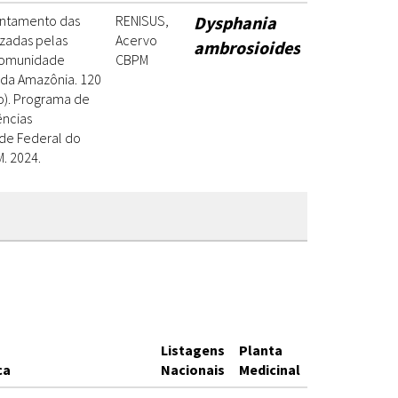
antamento das
RENISUS,
Dysphania
izadas pelas
Acervo
ambrosioides
comunidade
CBPM
 da Amazônia. 120
do). Programa de
ncias
ade Federal do
. 2024.
Listagens
Planta
ca
Nacionais
Medicinal