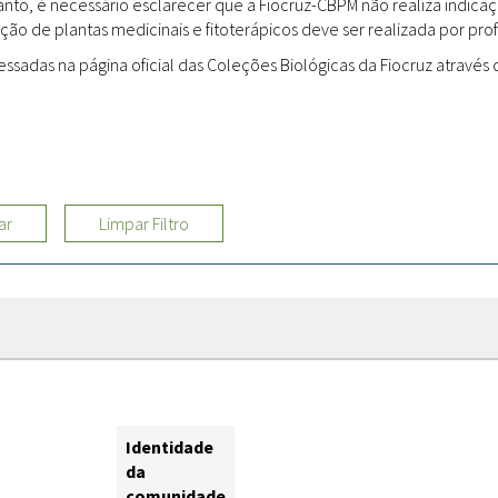
rtanto, é necessário esclarecer que a Fiocruz-CBPM não realiza indi
ção de plantas medicinais e fitoterápicos deve ser realizada por profi
Sites
adas na página oficial das Coleções Biológicas da Fiocruz através d
Etnobotânica
ar
Limpar Filtro
Identidade
da
comunidade