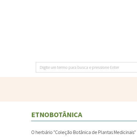
Pular
para
o
conteúdo
principal
Digite
um
termo
para
busca
e
ETNOBOTÂNICA
pressione
Enter
O herbário "Coleção Botânica de Plantas Medicinais