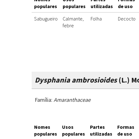
populares
populares
utilizadas
de uso
Sabugueiro
Calmante,
Folha
Decocto
febre
Dysphania ambrosioides
(L.) M
Família:
Amaranthaceae
Nomes
Usos
Partes
Formas
populares
populares
utilizadas
de uso