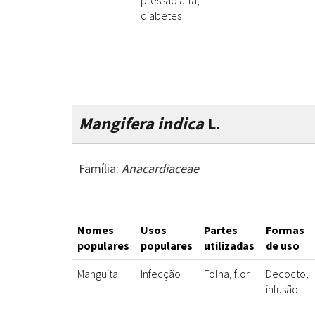
pressão alta,
diabetes
Mangifera indica
L.
Família:
Anacardiaceae
Nomes
Usos
Partes
Formas
populares
populares
utilizadas
de uso
Manguita
Infecção
Folha, flor
Decocto;
infusão