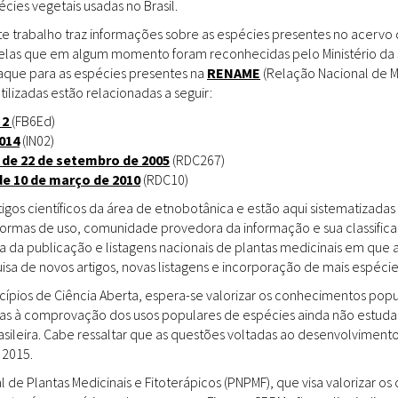
ies vegetais usadas no Brasil.
Doenças & Plantas
Medicinais
te trabalho traz informações sobre as espécies presentes no acervo
uelas que em algum momento foram reconhecidas pelo Ministério da 
Conceitos
staque para as espécies presentes na
RENAME
(Relação Nacional de M
tilizadas estão relacionadas a seguir:
Biblioteca Virtual
 2
(FB6Ed)
014
(IN02)
Botânica
 de 22 de setembro de 2005
(RDC267)
Conservação &
de 10 de março de 2010
(RDC10)
Biodiversidade
gos científicos da área de etnobotânica e estão aqui sistematizadas 
 formas de uso, comunidade provedora da informação e sua classifica
Grupos de Pesquisa
a da publicação e listagens nacionais de plantas medicinais em que 
sa de novos artigos, novas listagens e incorporação de mais espéci
Sementes, Mudas &
Plantas
incípios de Ciência Aberta, espera-se valorizar os conhecimentos pop
das à comprovação dos usos populares de espécies ainda não estuda
Produto & Indústria
rasileira. Cabe ressaltar que as questões voltadas ao desenvolvimen
 2015.
Pessoas & Saberes
l de Plantas Medicinais e Fitoterápicos (PNPMF), que visa valorizar 
Educação & Arte