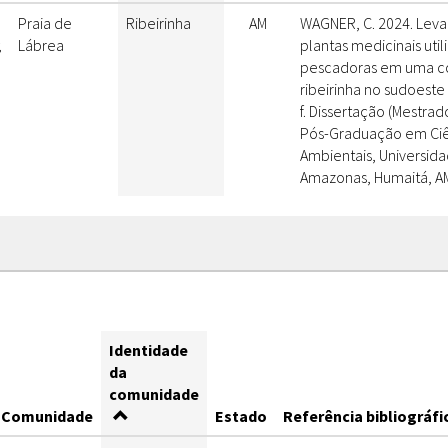
Praia de
Ribeirinha
AM
WAGNER, C. 2024. Lev
;
Lábrea
plantas medicinais util
pescadoras em uma 
ribeirinha no sudoeste
f. Dissertação (Mestra
Pós-Graduação em Ciê
Ambientais, Universid
Amazonas, Humaitá, AM
Identidade
da
comunidade
Comunidade
Estado
Referência bibliográfi