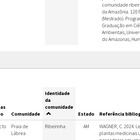
comunidade ribeir
da Amazônia. 120 f
(Mestrado). Progr
Graduação em Ciê
Ambientais, Unive
do Amazonas, Huma
Identidade
da
as
comunidade
so
Comunidade
Estado
Referência biblio
cto
Praia de
Ribeirinha
AM
WAGNER, C. 2024. L
Lábrea
plantas medicinais u