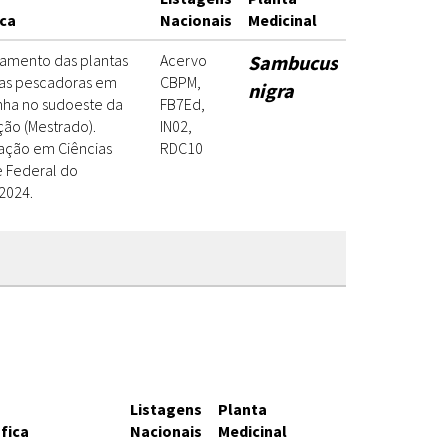
ica
Nacionais
Medicinal
tamento das plantas
Acervo
Sambucus
elas pescadoras em
CBPM,
nigra
nha no sudoeste da
FB7Ed,
ção (Mestrado).
IN02,
ação em Ciências
RDC10
e Federal do
2024.
Listagens
Planta
fica
Nacionais
Medicinal