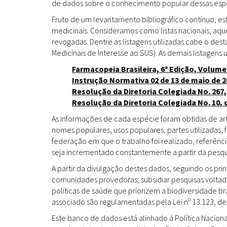
de dados sobre o conhecimento popular dessas espéc
Fruto de um levantamento bibliográfico contínuo, es
medicinais. Consideramos como listas nacionais, aq
revogadas. Dentre as listagens utilizadas cabe o de
Medicinais de Interesse ao SUS). As demais listagens u
Farmacopeia Brasileira, 6ª Edição, Volume
Instrução Normativa 02 de 13 de maio de 2
Resolução da Diretoria Colegiada No. 267,
Resolução da Diretoria Colegiada No. 10, 
As informações de cada espécie foram obtidas de arti
nomes populares, usos populares, partes utilizadas,
federação em que o trabalho foi realizado, referênci
seja incrementado constantemente a partir da pesqui
A partir da divulgação destes dados, seguindo os pr
comunidades provedoras; subsidiar pesquisas volta
políticas de saúde que priorizem a biodiversidade b
associado são regulamentadas pela Lei nº 13.123, de
Este banco de dados está alinhado à Política Naciona