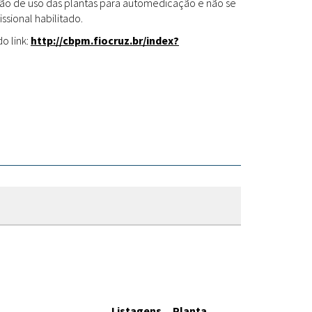
Fitoterápicos
cação de uso das plantas para automedicação e não se
ssional habilitado.
o link:
http://cbpm.fiocruz.br/index?
Listagens
Planta