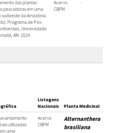
amento das plantas
Acervo
-
elas pescadoras em uma
CBPM
o sudoeste da Amazônia.
ado). Programa de Pós-
mbientais, Universidade
maitá, AM. 2024.
Listagens
ográfica
Nacionais
Planta Medicinal
 Levantamento
Acervo
Alternanthera
ais utilizadas
CBPM
brasiliana
 em uma