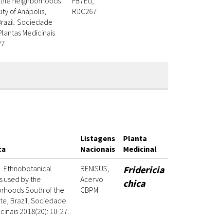
n the neighborhoods
FB7Ed,
ity of Anápolis,
RDC267
Brazil. Sociedade
Plantas Medicinais
27.
Listagens
Planta
ca
Nacionais
Medicinal
1. Ethnobotanical
RENISUS,
Fridericia
s used by the
Acervo
chica
orhoods South of the
CBPM
ate, Brazil. Sociedade
cinais 2018(20): 10-27.