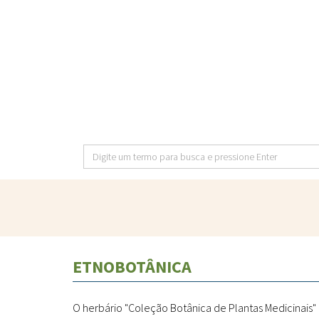
Pular
para
o
conteúdo
principal
Digite
um
termo
para
busca
e
ETNOBOTÂNICA
pressione
Enter
O herbário "Coleção Botânica de Plantas Medicinais