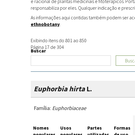
e racional de plantas medicinais e fitoterápicos. Po
responsabiliza por eles. Qualquer indicação e prescri
As informações aqui contidas também podem ser acess
ethnobotany
.
Exibindo itens do 801 ao 850
Página 17 de 304
Buscar
Busc
Euphorbia hirta
L.
Família:
Euphorbiaceae
Nomes
Usos
Partes
Formas
populares
populares
utilizadas
de uso