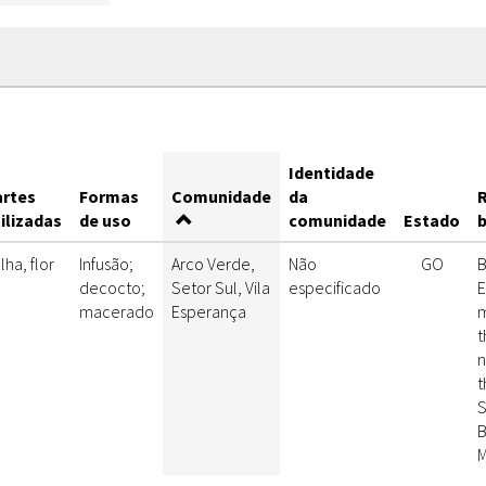
Identidade
artes
Formas
Comunidade
da
R
ilizadas
de uso
comunidade
Estado
b
lha, flor
Infusão;
Arco Verde,
Não
GO
B
decocto;
Setor Sul, Vila
especificado
E
macerado
Esperança
m
t
n
t
S
B
M