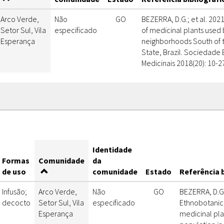
Arco Verde,
Não
GO
BEZERRA, D.G.; et al. 202
Setor Sul, Vila
especificado
of medicinal plants used 
Esperança
neighborhoods South of th
State, Brazil. Sociedade 
Medicinais 2018(20): 10-2
Identidade
Formas
Comunidade
da
de uso
comunidade
Estado
Referência b
Infusão;
Arco Verde,
Não
GO
BEZERRA, D.G.;
decocto
Setor Sul, Vila
especificado
Ethnobotanica
Esperança
medicinal pla