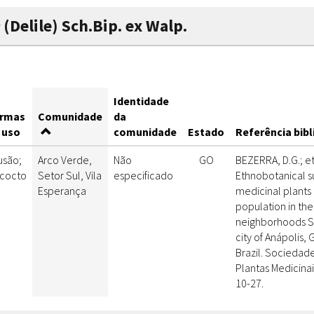
(Delile) Sch.Bip. ex Walp.
Identidade
rmas
Comunidade
da
 uso
comunidade
Estado
Referência bibl
usão;
Arco Verde,
Não
GO
BEZERRA, D.G.; et
cocto
Setor Sul, Vila
especificado
Ethnobotanical s
Esperança
medicinal plants
population in the
neighborhoods S
city of Anápolis, 
Brazil. Sociedade
Plantas Medicinai
10-27.