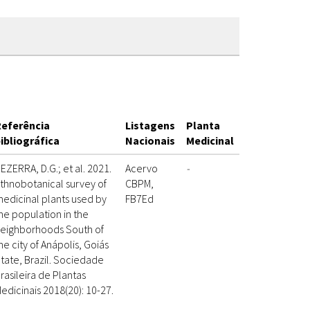
eferência
Listagens
Planta
ibliográfica
Nacionais
Medicinal
EZERRA, D.G.; et al. 2021.
Acervo
-
thnobotanical survey of
CBPM,
edicinal plants used by
FB7Ed
he population in the
eighborhoods South of
he city of Anápolis, Goiás
tate, Brazil. Sociedade
rasileira de Plantas
edicinais 2018(20): 10-27.