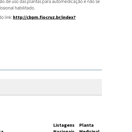
Fitoterápicos
cação de uso das plantas para automedicação e não se
ssional habilitado.
o link:
http://cbpm.fiocruz.br/index?
Listagens
Planta
ca
Nacionais
Medicinal