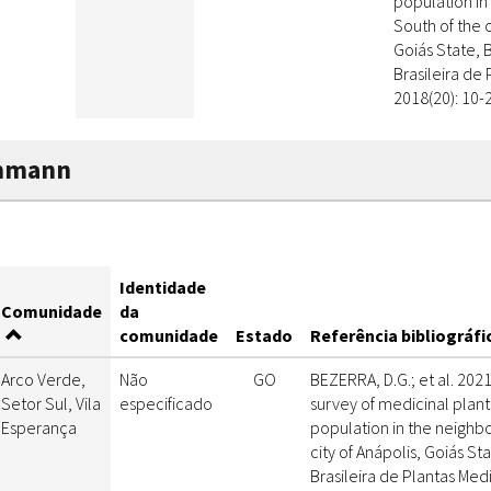
population i
South of the c
Goiás State, 
Brasileira de 
2018(20): 10-
ohmann
Identidade
Comunidade
da
comunidade
Estado
Referência bibliográfi
Arco Verde,
Não
GO
BEZERRA, D.G.; et al. 202
Setor Sul, Vila
especificado
survey of medicinal plant
Esperança
population in the neighb
city of Anápolis, Goiás St
Brasileira de Plantas Medi