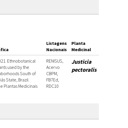
Listagens
Planta
áfica
Nacionais
Medicinal
2021. Ethnobotanical
RENISUS,
Justicia
ants used by the
Acervo
pectoralis
ghborhoods South of
CBPM,
iás State, Brazil.
FB7Ed,
e Plantas Medicinais
RDC10