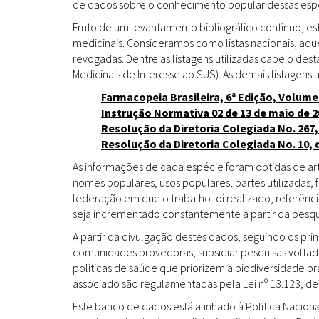
de dados sobre o conhecimento popular dessas espéc
Fruto de um levantamento bibliográfico contínuo, es
medicinais. Consideramos como listas nacionais, aq
revogadas. Dentre as listagens utilizadas cabe o de
Medicinais de Interesse ao SUS). As demais listagens u
Farmacopeia Brasileira, 6ª Edição, Volume
Instrução Normativa 02 de 13 de maio de 2
Resolução da Diretoria Colegiada No. 267,
Resolução da Diretoria Colegiada No. 10, 
As informações de cada espécie foram obtidas de arti
nomes populares, usos populares, partes utilizadas,
federação em que o trabalho foi realizado, referênci
seja incrementado constantemente a partir da pesqui
A partir da divulgação destes dados, seguindo os pr
comunidades provedoras; subsidiar pesquisas volta
políticas de saúde que priorizem a biodiversidade b
associado são regulamentadas pela Lei nº 13.123, de
Este banco de dados está alinhado à Política Naciona