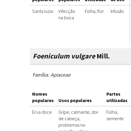
Santa luzia
Infecção
Folha, flor
Infusão
na boca
Foeniculum vulgare
Mill.
Família:
Apiaceae
Nomes
Partes
populares
Usos populares
utilizadas
Erva doce
Gripe, calmante, dor
Folha,
de cabeça,
semente
problemas no