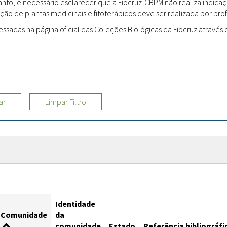
rtanto, é necessário esclarecer que a Fiocruz-CBPM não realiza indi
ção de plantas medicinais e fitoterápicos deve ser realizada por profi
Sites
adas na página oficial das Coleções Biológicas da Fiocruz através d
Etnobotânica
ar
Limpar Filtro
Identidade
Comunidade
da
comunidade
Estado
Referência bibliográfi