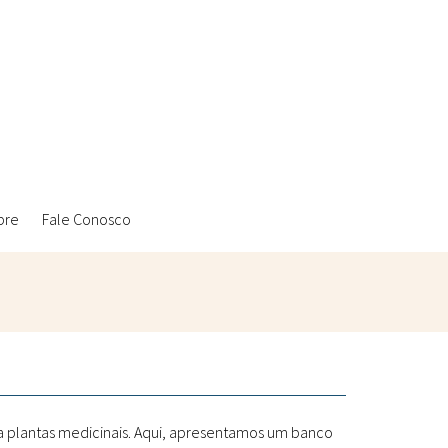
bre
Fale Conosco
Ambientais
Laboratórios Reblados
Sanitárias
Metodologias
 a plantas medicinais. Aqui, apresentamos um banco
Políticas