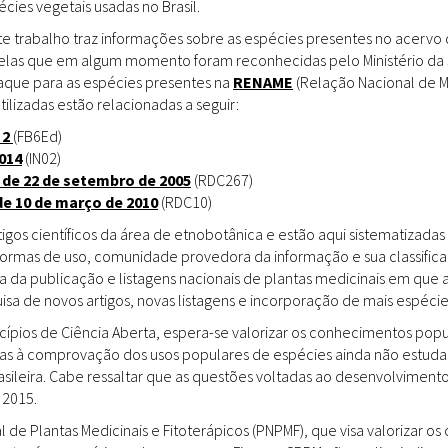
ies vegetais usadas no Brasil.
Doenças & Plantas
Medicinais
te trabalho traz informações sobre as espécies presentes no acervo
uelas que em algum momento foram reconhecidas pelo Ministério da 
Conceitos
staque para as espécies presentes na
RENAME
(Relação Nacional de M
tilizadas estão relacionadas a seguir:
Biblioteca Virtual
 2
(FB6Ed)
014
(IN02)
Botânica
 de 22 de setembro de 2005
(RDC267)
Conservação &
de 10 de março de 2010
(RDC10)
Biodiversidade
gos científicos da área de etnobotânica e estão aqui sistematizadas 
 formas de uso, comunidade provedora da informação e sua classifica
Grupos de Pesquisa
a da publicação e listagens nacionais de plantas medicinais em que 
sa de novos artigos, novas listagens e incorporação de mais espéci
Sementes, Mudas &
Plantas
incípios de Ciência Aberta, espera-se valorizar os conhecimentos pop
das à comprovação dos usos populares de espécies ainda não estuda
Produto & Indústria
rasileira. Cabe ressaltar que as questões voltadas ao desenvolvimen
 2015.
Pessoas & Saberes
l de Plantas Medicinais e Fitoterápicos (PNPMF), que visa valorizar 
Educação & Arte