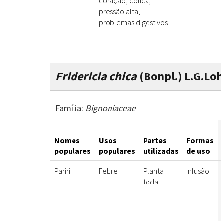
coração, cólica,
pressão alta,
problemas digestivos
Fridericia chica
(Bonpl.) L.G.L
Família:
Bignoniaceae
Nomes
Usos
Partes
Formas
populares
populares
utilizadas
de uso
Pariri
Febre
Planta
Infusão
toda