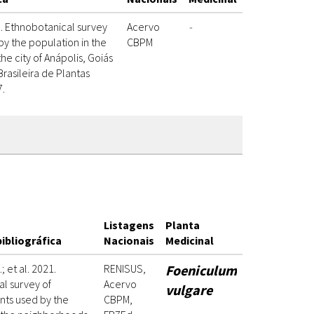
1. Ethnobotanical survey
Acervo
-
by the population in the
CBPM
e city of Anápolis, Goiás
Brasileira de Plantas
7.
Listagens
Planta
ibliográfica
Nacionais
Medicinal
 et al. 2021.
RENISUS,
Foeniculum
l survey of
Acervo
vulgare
nts used by the
CBPM,