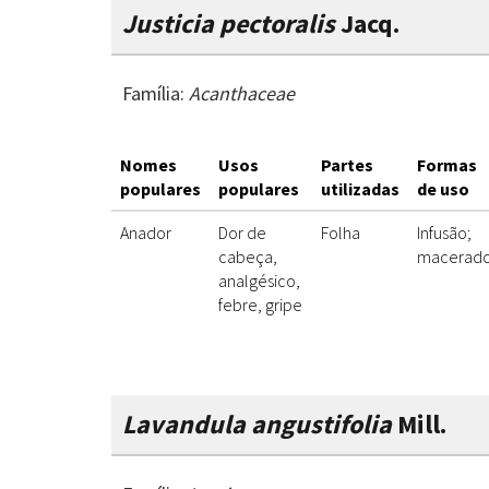
Justicia pectoralis
Jacq.
Família:
Acanthaceae
Nomes
Usos
Partes
Formas
populares
populares
utilizadas
de uso
Anador
Dor de
Folha
Infusão;
cabeça,
macerad
analgésico,
febre, gripe
Lavandula angustifolia
Mill.