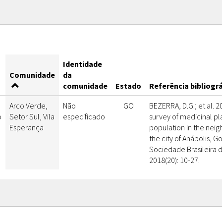
Identidade
Comunidade
da
comunidade
Estado
Referência bibliogr
Arco Verde,
Não
GO
BEZERRA, D.G.; et al. 
o
Setor Sul, Vila
especificado
survey of medicinal pl
Esperança
population in the nei
the city of Anápolis, Go
Sociedade Brasileira d
2018(20): 10-27.