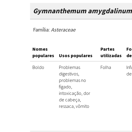
Gymnanthemum amygdalinum
Família:
Asteraceae
Nomes
Partes
Fo
populares
Usos populares
utilizadas
de
Boldo
Problemas
Folha
Inf
digestivos,
de
problemas no
fígado,
intoxicação, dor
de cabeça,
ressaca, vômito