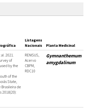
Listagens
iográfica
Nacionais
Planta Medicinal
 al. 2021.
RENISUS,
Gymnanthemum
urvey of
Acervo
amygdalinum
 used by the
CBPM,
RDC10
outh of the
Goiás State,
 Brasileira de
s 2018(20):