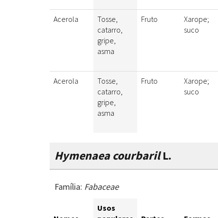
Acerola
Tosse,
Fruto
Xarope;
catarro,
suco
gripe,
asma
Acerola
Tosse,
Fruto
Xarope;
catarro,
suco
gripe,
asma
Hymenaea courbaril
L.
Família:
Fabaceae
Usos