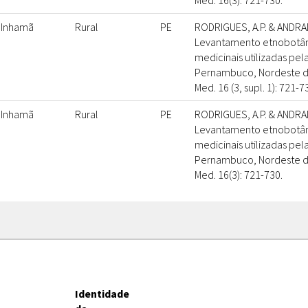
Med. 16(3): 721-730.
Inhamã
Rural
PE
RODRIGUES, A.P. & ANDRAD
Levantamento etnobotân
medicinais utilizadas pe
Pernambuco, Nordeste do B
Med. 16 (3, supl. 1): 721-7
Inhamã
Rural
PE
RODRIGUES, A.P. & ANDRAD
Levantamento etnobotân
medicinais utilizadas pe
Pernambuco, Nordeste do B
Med. 16(3): 721-730.
Identidade