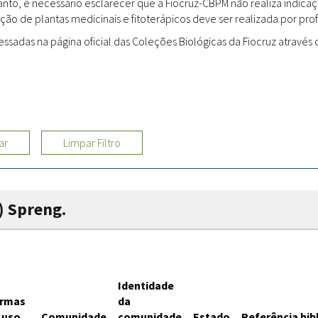
rtanto, é necessário esclarecer que a Fiocruz-CBPM não realiza indi
ção de plantas medicinais e fitoterápicos deve ser realizada por profi
Sites
adas na página oficial das Coleções Biológicas da Fiocruz através d
Etnobotânica
ar
Limpar Filtro
) Spreng.
Identidade
rmas
da
 uso
Comunidade
comunidade
Estado
Referência bib