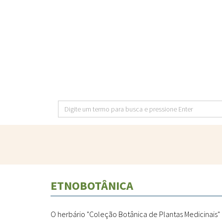
Pular
para
o
conteúdo
principal
Digite
um
termo
para
busca
e
ETNOBOTÂNICA
pressione
Enter
O herbário "Coleção Botânica de Plantas Medicinais