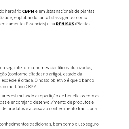
Espécies
Todos
 do herbário
CBPM
e em listas nacionais de plantas
Saúde, englobando tanto listas vigentes como
edicamentos Essenciais) e na
RENISUS
(Plantas
Bases de Dados
Cartilhas
Base de dados
Documentos Oficiais
Especialistas
da seguinte forma: nomes científicos atualizados,
Livros
ção (conforme citados no artigo), estado da
a espécie é citada. O nosso objetivo é que o banco
Periódicos
es no herbário CBPM.
Produções Acadêmicas
ulares estimulando a repartição de benefícios com as
das e encorajar o desenvolvimento de produtos e
Padrões
Todos
to de produtos e acesso ao conhecimento tradicional
Insumos (IFAV)
os conhecimentos tradicionais, bem como o uso seguro