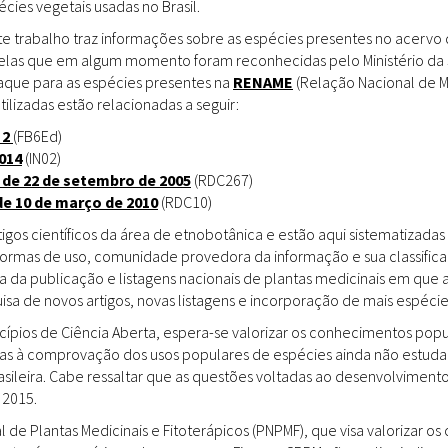
ies vegetais usadas no Brasil.
Doenças & Plantas
Medicinais
te trabalho traz informações sobre as espécies presentes no acervo
uelas que em algum momento foram reconhecidas pelo Ministério da 
Conceitos
staque para as espécies presentes na
RENAME
(Relação Nacional de M
tilizadas estão relacionadas a seguir:
Biblioteca Virtual
 2
(FB6Ed)
014
(IN02)
Botânica
 de 22 de setembro de 2005
(RDC267)
Conservação &
de 10 de março de 2010
(RDC10)
Biodiversidade
gos científicos da área de etnobotânica e estão aqui sistematizadas 
 formas de uso, comunidade provedora da informação e sua classifica
Grupos de Pesquisa
a da publicação e listagens nacionais de plantas medicinais em que 
sa de novos artigos, novas listagens e incorporação de mais espéci
Sementes, Mudas &
Plantas
incípios de Ciência Aberta, espera-se valorizar os conhecimentos pop
das à comprovação dos usos populares de espécies ainda não estuda
Produto & Indústria
rasileira. Cabe ressaltar que as questões voltadas ao desenvolvimen
 2015.
Pessoas & Saberes
l de Plantas Medicinais e Fitoterápicos (PNPMF), que visa valorizar 
Educação & Arte