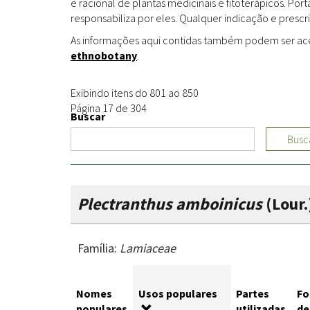
e racional de plantas medicinais e fitoterápicos. Po
responsabiliza por eles. Qualquer indicação e prescri
As informações aqui contidas também podem ser acess
ethnobotany
.
Exibindo itens do 801 ao 850
Página 17 de 304
Buscar
Busc
Plectranthus amboinicus
(Lour.
Família:
Lamiaceae
Nomes
Usos populares
Partes
Fo
populares
utilizadas
de