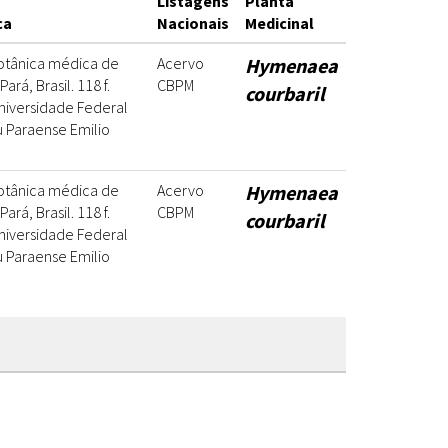
Listagens
Planta
ca
Nacionais
Medicinal
botânica médica de
Acervo
Hymenaea
rá, Brasil. 118 f.
CBPM
courbaril
Universidade Federal
 Paraense Emilio
botânica médica de
Acervo
Hymenaea
rá, Brasil. 118 f.
CBPM
courbaril
Universidade Federal
 Paraense Emilio