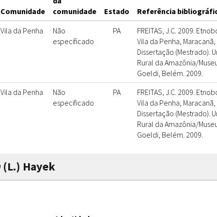
da
Comunidade
comunidade
Estado
Referência bibliográfi
Vila da Penha
Não
PA
FREITAS, J.C. 2009. Etno
especificado
Vila da Penha, Maracanã, Pa
Dissertação (Mestrado). 
Rural da Amazônia/Museu
Goeldi, Belém. 2009.
Vila da Penha
Não
PA
FREITAS, J.C. 2009. Etno
especificado
Vila da Penha, Maracanã, Pa
Dissertação (Mestrado). 
Rural da Amazônia/Museu
Goeldi, Belém. 2009.
m
(L.) Hayek