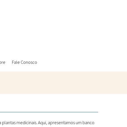
bre
Fale Conosco
Ambientais
Laboratórios Reblados
Sanitárias
Metodologias
 a plantas medicinais. Aqui, apresentamos um banco
Políticas