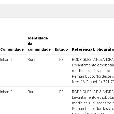
Identidade
da
Comunidade
comunidade
Estado
Referência bibliográfi
Inhamã
Rural
PE
RODRIGUES, A.P. & ANDRAD
Levantamento etnobotân
medicinais utilizadas pe
Pernambuco, Nordeste do B
Med. 16 (3, supl. 1): 721-7
Inhamã
Rural
PE
RODRIGUES, A.P. & ANDRAD
Levantamento etnobotân
medicinais utilizadas pe
Pernambuco, Nordeste do B