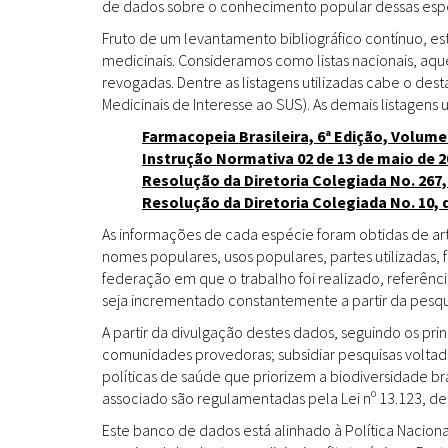
de dados sobre o conhecimento popular dessas espéc
Fruto de um levantamento bibliográfico contínuo, es
medicinais. Consideramos como listas nacionais, aq
revogadas. Dentre as listagens utilizadas cabe o de
Medicinais de Interesse ao SUS). As demais listagens u
Farmacopeia Brasileira, 6ª Edição, Volume
Instrução Normativa 02 de 13 de maio de 2
Resolução da Diretoria Colegiada No. 267,
Resolução da Diretoria Colegiada No. 10, 
As informações de cada espécie foram obtidas de arti
nomes populares, usos populares, partes utilizadas,
federação em que o trabalho foi realizado, referênci
seja incrementado constantemente a partir da pesqui
A partir da divulgação destes dados, seguindo os pr
comunidades provedoras; subsidiar pesquisas volta
políticas de saúde que priorizem a biodiversidade b
associado são regulamentadas pela Lei nº 13.123, de
Este banco de dados está alinhado à Política Naciona