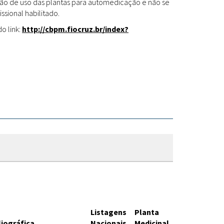
Fitoterápicos
cação de uso das plantas para automedicação e não se
ssional habilitado.
o link:
http://cbpm.fiocruz.br/index?
Listagens
Planta
liográfica
Nacionais
Medicinal