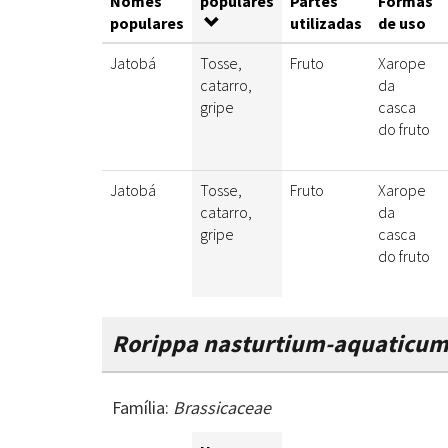
Nomes
populares
Partes
Formas
populares
utilizadas
de uso
Jatobá
Tosse,
Fruto
Xarope
catarro,
da
gripe
casca
do fruto
Jatobá
Tosse,
Fruto
Xarope
catarro,
da
gripe
casca
do fruto
Rorippa nasturtium-aquaticu
Família:
Brassicaceae