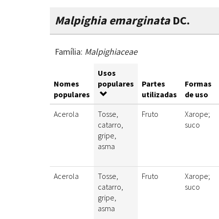
Malpighia emarginata
DC.
Família:
Malpighiaceae
Usos
Nomes
populares
Partes
Formas
populares
utilizadas
de uso
Acerola
Tosse,
Fruto
Xarope;
catarro,
suco
gripe,
asma
Acerola
Tosse,
Fruto
Xarope;
catarro,
suco
gripe,
asma