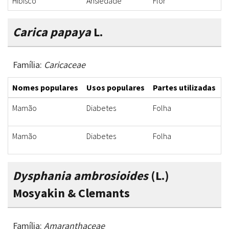
Hibisco
Ansiedade
Flor
I
Carica papaya
L.
Família:
Caricaceae
Nomes populares
Usos populares
Partes utilizadas
F
Mamão
Diabetes
Folha
I
Mamão
Diabetes
Folha
I
Dysphania ambrosioides
(L.)
Mosyakin & Clemants
Família:
Amaranthaceae