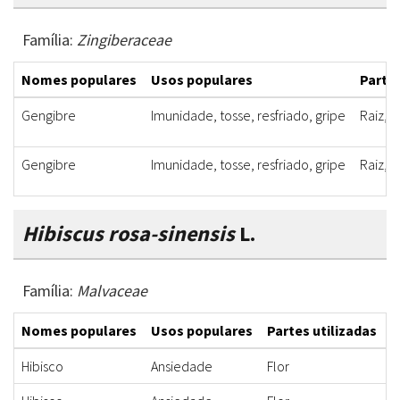
Família:
Zingiberaceae
Nomes populares
Usos populares
Partes
Gengibre
Imunidade, tosse, resfriado, gripe
Raiz, f
Gengibre
Imunidade, tosse, resfriado, gripe
Raiz, f
Hibiscus rosa-sinensis
L.
Família:
Malvaceae
Nomes populares
Usos populares
Partes utilizadas
F
Hibisco
Ansiedade
Flor
I