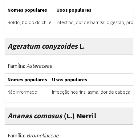
Nomes populares
Usos populares
Boldo, boldo do chile
Intestino, dor de barriga, digestão, pro
Ageratum conyzoides
L.
Família:
Asteraceae
Nomes populares
Usos populares
P
Não informado
Infecção nos rins, asma, dor de cabeça
F
Ananas comosus
(L.) Merril
Família:
Bromeliaceae