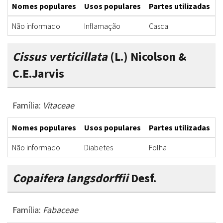
Nomes populares
Usos populares
Partes utilizadas
F
Não informado
Inflamação
Casca
D
Cissus verticillata
(L.) Nicolson &
C.E.Jarvis
Família:
Vitaceae
Nomes populares
Usos populares
Partes utilizadas
F
Não informado
Diabetes
Folha
I
Copaifera langsdorffii
Desf.
Família:
Fabaceae