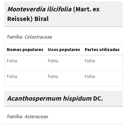
Monteverdia ilicifolia
(Mart. ex
Reissek) Biral
Família:
Celastraceae
Nomes populares
Usos populares
Partes utilizadas
F
Folha
Folha
Folha
F
Folha
Folha
Folha
F
Acanthospermum hispidum
DC.
Família:
Asteraceae