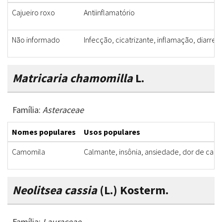
Cajueiro roxo
Antiinflamatório
Não informado
Infecção, cicatrizante, inflamação, diarreia
Matricaria chamomilla
L.
Família:
Asteraceae
Nomes populares
Usos populares
Camomila
Calmante, insônia, ansiedade, dor de cab
Neolitsea cassia
(L.) Kosterm.
Família:
Lauraceae