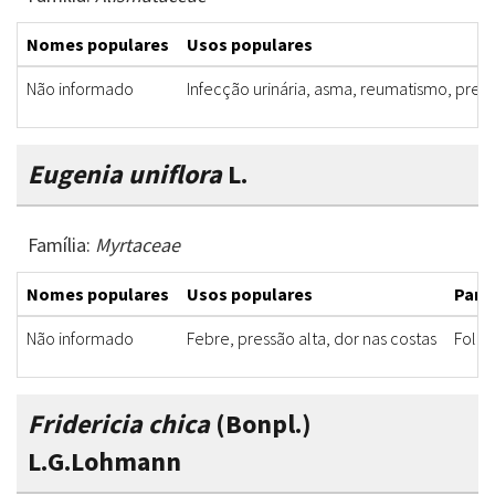
Nomes populares
Usos populares
Não informado
Infecção urinária, asma, reumatismo, pres
Eugenia uniflora
L.
Família:
Myrtaceae
Nomes populares
Usos populares
Parte
Não informado
Febre, pressão alta, dor nas costas
Folha
Fridericia chica
(Bonpl.)
L.G.Lohmann