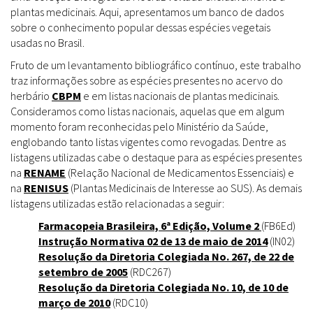
plantas medicinais. Aqui, apresentamos um banco de dados
sobre o conhecimento popular dessas espécies vegetais
usadas no Brasil.
Fruto de um levantamento bibliográfico contínuo, este trabalho
traz informações sobre as espécies presentes no acervo do
herbário
CBPM
e em listas nacionais de plantas medicinais.
Consideramos como listas nacionais, aquelas que em algum
momento foram reconhecidas pelo Ministério da Saúde,
englobando tanto listas vigentes como revogadas. Dentre as
listagens utilizadas cabe o destaque para as espécies presentes
na
RENAME
(Relação Nacional de Medicamentos Essenciais) e
na
RENISUS
(Plantas Medicinais de Interesse ao SUS). As demais
listagens utilizadas estão relacionadas a seguir:
Farmacopeia Brasileira, 6ª Edição, Volume 2
(FB6Ed)
Instrução Normativa 02 de 13 de maio de 2014
(IN02)
Resolução da Diretoria Colegiada No. 267, de 22 de
setembro de 2005
(RDC267)
Resolução da Diretoria Colegiada No. 10, de 10 de
março de 2010
(RDC10)