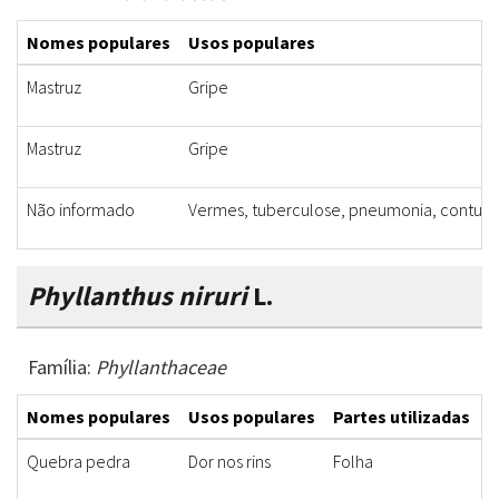
Nomes populares
Usos populares
Mastruz
Gripe
Mastruz
Gripe
Não informado
Vermes, tuberculose, pneumonia, contusão
Phyllanthus niruri
L.
Família:
Phyllanthaceae
Nomes populares
Usos populares
Partes utilizadas
F
Quebra pedra
Dor nos rins
Folha
D