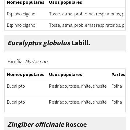
Nomes populares
Usos populares
Espinho cigano
Tosse, asma, problemas respiratórios, pro
Espinho cigano
Tosse, asma, problemas respiratórios, pro
Eucalyptus globulus
Labill.
Família:
Myrtaceae
Nomes populares
Usos populares
Partes u
Eucalipto
Resfriado, tosse, rinite, sinusite
Folha
Eucalipto
Resfriado, tosse, rinite, sinusite
Folha
Zingiber officinale
Roscoe