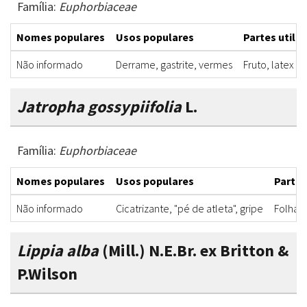
Família:
Euphorbiaceae
Nomes populares
Usos populares
Partes utili
Não informado
Derrame, gastrite, vermes
Fruto, latex
Jatropha gossypiifolia
L.
Família:
Euphorbiaceae
Nomes populares
Usos populares
Partes
Não informado
Cicatrizante, "pé de atleta", gripe
Folha
Lippia alba
(Mill.) N.E.Br. ex Britton &
P.Wilson