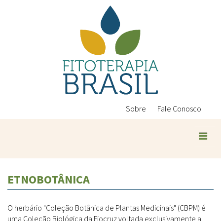
Pular
para
o
conteúdo
principal
Sobre
Fale Conosco
ETNOBOTÂNICA
O herbário "Coleção Botânica de Plantas Medicinais" (CBPM) é
uma Coleção Biológica da Fiocruz voltada exclusivamente a