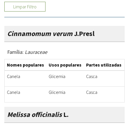
Limpar Filtro
Cinnamomum verum
J.Presl
Família:
Lauraceae
Nomes populares
Usos populares
Partes utilizadas
F
Canela
Glicemia
Casca
M
Canela
Glicemia
Casca
M
Melissa officinalis
L.