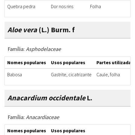
Quebra pedra
Dor nos rins
Folha
D
Aloe vera
(L.) Burm. f
Família:
Asphodelaceae
Nomes populares
Usos populares
Partes utilizadas
Babosa
Gastrite, cicatrizante
Caule, folha
Anacardium occidentale
L.
Família:
Anacardiaceae
Nomes populares
Usos populares