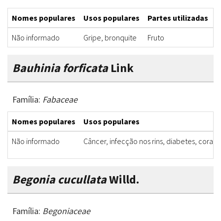
Nomes populares
Usos populares
Partes utilizadas
F
Não informado
Gripe, bronquite
Fruto
X
Bauhinia forficata
Link
Família:
Fabaceae
Nomes populares
Usos populares
Não informado
Câncer, infecção nos rins, diabetes, coraç
Begonia cucullata
Willd.
Família:
Begoniaceae