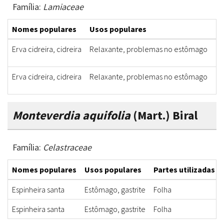
Família:
Lamiaceae
Nomes populares
Usos populares
Pa
Erva cidreira, cidreira
Relaxante, problemas no estômago
Ca
Erva cidreira, cidreira
Relaxante, problemas no estômago
Ca
Monteverdia aquifolia
(Mart.) Biral
Família:
Celastraceae
Nomes populares
Usos populares
Partes utilizadas
Espinheira santa
Estômago, gastrite
Folha
Espinheira santa
Estômago, gastrite
Folha