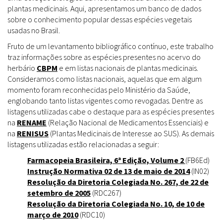
plantas medicinais. Aqui, apresentamos um banco de dados
sobre o conhecimento popular dessas espécies vegetais
usadas no Brasil.
Fruto de um levantamento bibliográfico contínuo, este trabalho
traz informações sobre as espécies presentes no acervo do
herbário
CBPM
e em listas nacionais de plantas medicinais.
Consideramos como listas nacionais, aquelas que em algum
momento foram reconhecidas pelo Ministério da Saúde,
englobando tanto listas vigentes como revogadas. Dentre as
listagens utilizadas cabe o destaque para as espécies presentes
na
RENAME
(Relação Nacional de Medicamentos Essenciais) e
na
RENISUS
(Plantas Medicinais de Interesse ao SUS). As demais
listagens utilizadas estão relacionadas a seguir:
Farmacopeia Brasileira, 6ª Edição, Volume 2
(FB6Ed)
Instrução Normativa 02 de 13 de maio de 2014
(IN02)
Resolução da Diretoria Colegiada No. 267, de 22 de
setembro de 2005
(RDC267)
Resolução da Diretoria Colegiada No. 10, de 10 de
março de 2010
(RDC10)