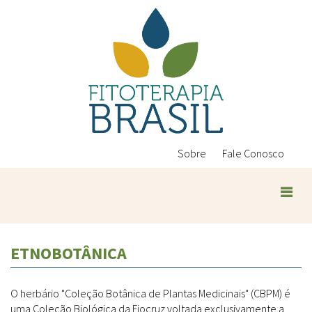
Pular
para
o
conteúdo
principal
Sobre
Fale Conosco
ETNOBOTÂNICA
O herbário "Coleção Botânica de Plantas Medicinais" (CBPM) é
uma Coleção Biológica da Fiocruz voltada exclusivamente a