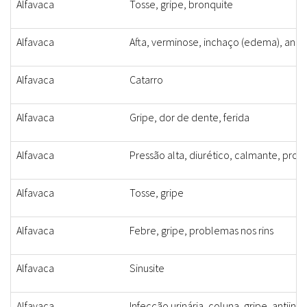
Alfavaca
Tosse, gripe, bronquite
Alfavaca
Afta, verminose, inchaço (edema), ansie
Alfavaca
Catarro
Alfavaca
Gripe, dor de dente, ferida
Alfavaca
Pressão alta, diurético, calmante, prob
Alfavaca
Tosse, gripe
Alfavaca
Febre, gripe, problemas nos rins
Alfavaca
Sinusite
Alfavaca
Infecção urinária, coluna, gripe, antiinf