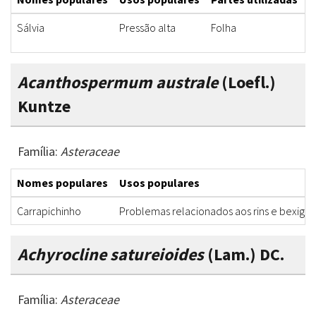
Sálvia
Pressão alta
Folha
C
Acanthospermum australe
(Loefl.)
Kuntze
Família:
Asteraceae
Nomes populares
Usos populares
Carrapichinho
Problemas relacionados aos rins e bexiga
Achyrocline satureioides
(Lam.) DC.
Família:
Asteraceae