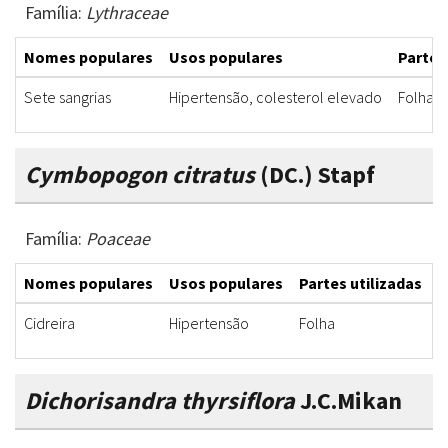
Família:
Lythraceae
Nomes populares
Usos populares
Partes
Sete sangrias
Hipertensão, colesterol elevado
Folha
Cymbopogon citratus
(DC.) Stapf
Família:
Poaceae
Nomes populares
Usos populares
Partes utilizadas
F
Cidreira
Hipertensão
Folha
C
Dichorisandra thyrsiflora
J.C.Mikan