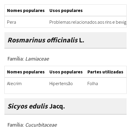
Nomes populares
Usos populares
Pera
Problemas relacionados aos rins e bexiga
Rosmarinus officinalis
L.
Família:
Lamiaceae
Nomes populares
Usos populares
Partes utilizadas
F
Alecrim
Hipertensão
Folha
C
Sicyos edulis
Jacq.
Família:
Cucurbitaceae