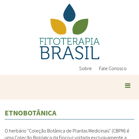
Pular
para
o
conteúdo
principal
Sobre
Fale Conosco
ETNOBOTÂNICA
O herbário "Coleção Botânica de Plantas Medicinais" (CBPM) é
uma Coleção Biológica da Fiocruz voltada exclusivamente a