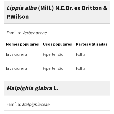
Lippia alba
(Mill.) N.E.Br. ex Britton &
P.Wilson
Família:
Verbenaceae
Nomes populares
Usos populares
Partes utilizadas
F
Erva cidreira
Hipertensão
Folha
C
Erva cidreira
Hipertensão
Folha
C
Malpighia glabra
L.
Família:
Malpighiaceae