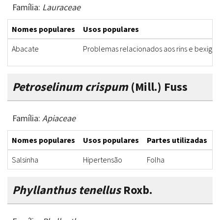
Família:
Lauraceae
Nomes populares
Usos populares
Abacate
Problemas relacionados aos rins e bexiga
Petroselinum crispum
(Mill.) Fuss
Família:
Apiaceae
Nomes populares
Usos populares
Partes utilizadas
F
Salsinha
Hipertensão
Folha
C
Phyllanthus tenellus
Roxb.