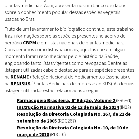
plantas medicinais. Aqui, apresentamos um banco de dados
sobre o conhecimento popular dessas espécies vegetais
usadas no Brasil.
Fruto de um levantamento bibliográfico contínuo, este trabalho
traz informações sobre as espécies presentes no acervo do
herbário
CBPM
e em listas nacionais de plantas medicinais.
Consideramos como listas nacionais, aquelas que em algum
momento foram reconhecidas pelo Ministério da Saúde,
englobando tanto listas vigentes como revogadas. Dentre as
listagens utilizadas cabe o destaque para as espécies presentes
na
RENAME
(Relação Nacional de Medicamentos Essenciais) e
na
RENISUS
(Plantas Medicinais de Interesse ao SUS). As demais
listagens utilizadas estão relacionadas a seguir:
Farmacopeia Brasileira, 6ª Edição, Volume 2
(FB6Ed)
Instrução Normativa 02 de 13 de maio de 2014
(IN02)
Resolução da Diretoria Colegiada No. 267, de 22 de
setembro de 2005
(RDC267)
Resolução da Diretoria Colegiada No. 10, de 10 de
março de 2010
(RDC10)