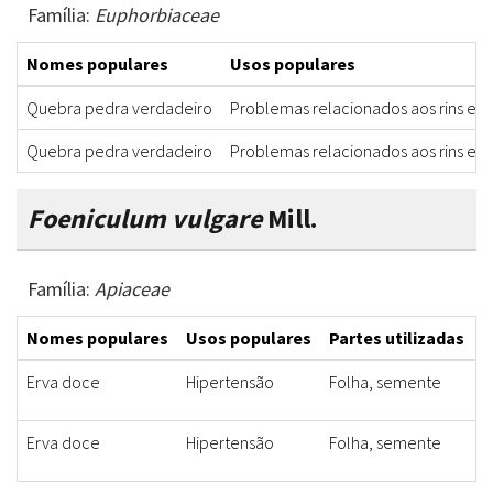
Família:
Euphorbiaceae
Nomes populares
Usos populares
Quebra pedra verdadeiro
Problemas relacionados aos rins e b
Quebra pedra verdadeiro
Problemas relacionados aos rins e b
Foeniculum vulgare
Mill.
Família:
Apiaceae
Nomes populares
Usos populares
Partes utilizadas
F
Erva doce
Hipertensão
Folha, semente
C
Erva doce
Hipertensão
Folha, semente
C