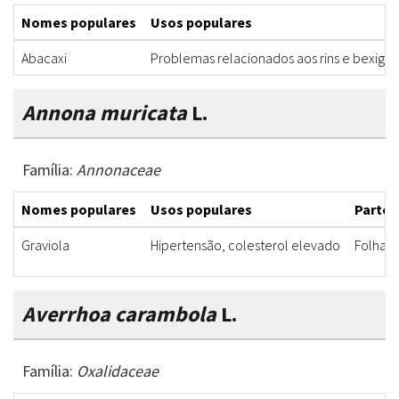
Nomes populares
Usos populares
Abacaxi
Problemas relacionados aos rins e bexiga
Annona muricata
L.
Família:
Annonaceae
Nomes populares
Usos populares
Partes
Graviola
Hipertensão, colesterol elevado
Folha
Averrhoa carambola
L.
Família:
Oxalidaceae