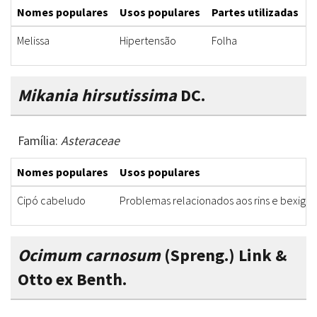
Nomes populares
Usos populares
Partes utilizadas
F
Melissa
Hipertensão
Folha
C
Mikania hirsutissima
DC.
Família:
Asteraceae
Nomes populares
Usos populares
Cipó cabeludo
Problemas relacionados aos rins e bexiga
Ocimum carnosum
(Spreng.) Link &
Otto ex Benth.