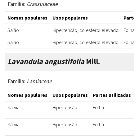
Família:
Crassulaceae
Nomes populares
Usos populares
Partes
Saião
Hipertensão, colesterol elevado
Folha
Saião
Hipertensão, colesterol elevado
Folha
Lavandula angustifolia
Mill.
Família:
Lamiaceae
Nomes populares
Usos populares
Partes utilizadas
F
Sálvia
Hipertensão
Folha
C
Sálvia
Hipertensão
Folha
C