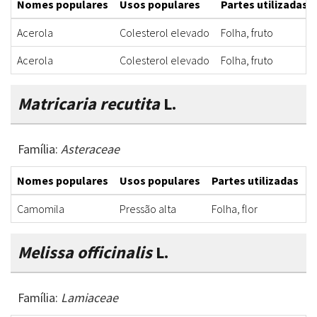
Nomes populares
Usos populares
Partes utilizadas
Acerola
Colesterol elevado
Folha, fruto
Acerola
Colesterol elevado
Folha, fruto
Matricaria recutita
L.
Família:
Asteraceae
Nomes populares
Usos populares
Partes utilizadas
F
Camomila
Pressão alta
Folha, flor
C
Melissa officinalis
L.
Família:
Lamiaceae