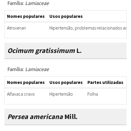
Família:
Lamiaceae
Nomes populares
Usos populares
Atroveran
Hipertensão, problemas relacionados aos r
Ocimum gratissimum
L.
Família:
Lamiaceae
Nomes populares
Usos populares
Partes utilizadas
F
Alfavaca cravo
Hipertensão
Folha
C
Persea americana
Mill.