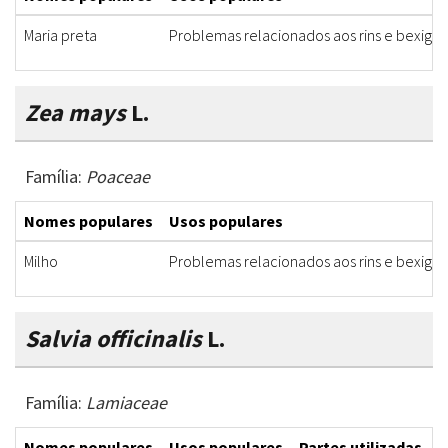
Maria preta
Problemas relacionados aos rins e bexiga
Zea mays
L.
Família:
Poaceae
Nomes populares
Usos populares
Milho
Problemas relacionados aos rins e bexiga
Salvia officinalis
L.
Família:
Lamiaceae
Nomes populares
Usos populares
Partes utilizadas
F