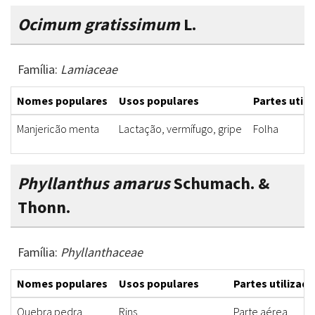
Ocimum gratissimum
L.
Família:
Lamiaceae
Nomes populares
Usos populares
Partes utili
Manjericão menta
Lactação, vermífugo, gripe
Folha
Phyllanthus amarus
Schumach. &
Thonn.
Família:
Phyllanthaceae
Nomes populares
Usos populares
Partes utilizada
Quebra pedra
Rins
Parte aérea