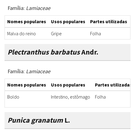
Família:
Lamiaceae
Nomes populares
Usos populares
Partes utilizadas
F
Malva do reino
Gripe
Folha
C
Plectranthus barbatus
Andr.
Família:
Lamiaceae
Nomes populares
Usos populares
Partes utilizadas
Boldo
Intestino, estômago
Folha
Punica granatum
L.