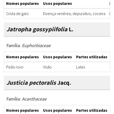
Nomes populares
Usos populares
Pa
Crista de galo
Doença venérea, depurativo, coceira
Ra
Jatropha gossypiifolia
L.
Família:
Euphorbiaceae
Nomes populares
Usos populares
Partes utilizadas
F
Peão roxo
Visão
Latex
I
Justicia pectoralis
Jacq.
Família:
Acanthaceae
Nomes populares
Usos populares
Partes utilizadas
F