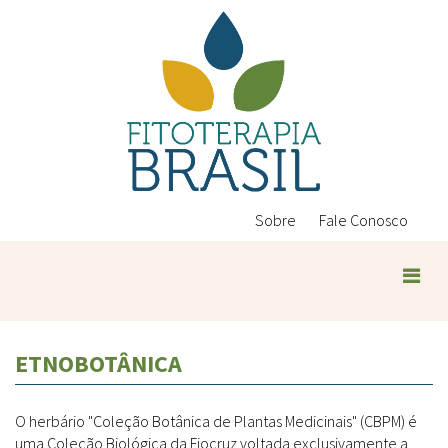
Pular
para
o
conteúdo
principal
Sobre
Fale Conosco
ETNOBOTÂNICA
O herbário "Coleção Botânica de Plantas Medicinais" (CBPM) é
uma Coleção Biológica da Fiocruz voltada exclusivamente a