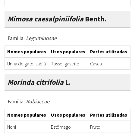
Mimosa caesalpiniifolia
Benth.
Família:
Leguminosae
Nomes populares
Usos populares
Partes utilizadas
F
Unha de gato, sabiá
Tosse, gastrite
Casca
S
Morinda citrifolia
L.
Família:
Rubiaceae
Nomes populares
Usos populares
Partes utilizadas
F
Noni
Estômago
Fruto
I