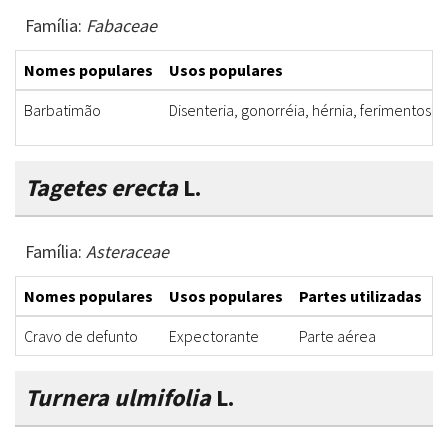
Família:
Fabaceae
Nomes populares
Usos populares
Barbatimão
Disenteria, gonorréia, hérnia, ferimentos, 
Tagetes erecta
L.
Família:
Asteraceae
Nomes populares
Usos populares
Partes utilizadas
F
Cravo de defunto
Expectorante
Parte aérea
C
Turnera ulmifolia
L.