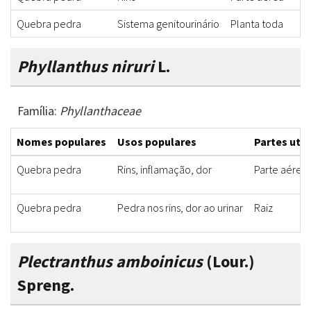
Quebra pedra
Sistema genitourinário
Planta toda
Phyllanthus niruri
L.
Família:
Phyllanthaceae
Nomes populares
Usos populares
Partes util
Quebra pedra
Rins, inflamação, dor
Parte aérea
Quebra pedra
Pedra nos rins, dor ao urinar
Raiz
Plectranthus amboinicus
(Lour.)
Spreng.