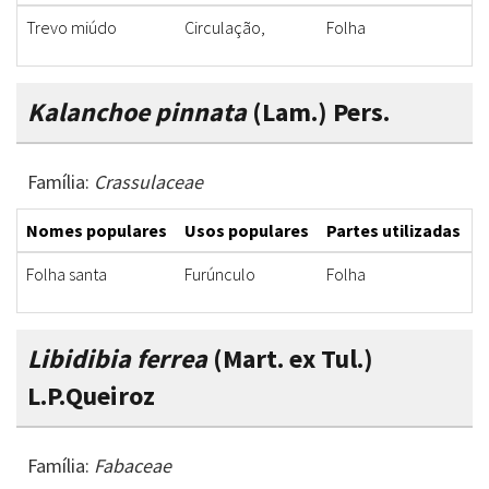
Trevo miúdo
Circulação,
Folha
C
Kalanchoe pinnata
(Lam.) Pers.
Família:
Crassulaceae
Nomes populares
Usos populares
Partes utilizadas
F
Folha santa
Furúnculo
Folha
E
Libidibia ferrea
(Mart. ex Tul.)
L.P.Queiroz
Família:
Fabaceae