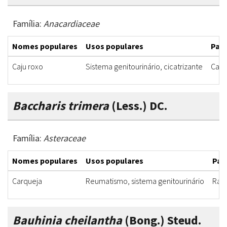
Família:
Anacardiaceae
Nomes populares
Usos populares
Part
Caju roxo
Sistema genitourinário, cicatrizante
Casc
Baccharis trimera
(Less.) DC.
Família:
Asteraceae
Nomes populares
Usos populares
Part
Carqueja
Reumatismo, sistema genitourinário
Raiz
Bauhinia cheilantha
(Bong.) Steud.