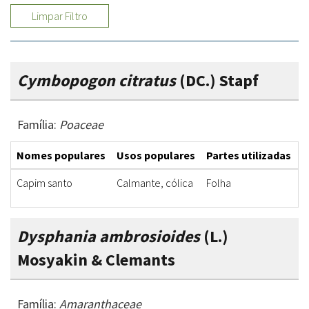
Limpar Filtro
Cymbopogon citratus
(DC.) Stapf
Família:
Poaceae
Nomes populares
Usos populares
Partes utilizadas
F
Capim santo
Calmante, cólica
Folha
C
Dysphania ambrosioides
(L.)
Mosyakin & Clemants
Família:
Amaranthaceae