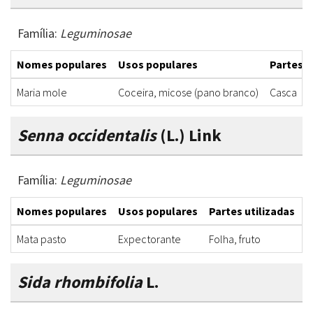
Família:
Leguminosae
Nomes populares
Usos populares
Partes u
Maria mole
Coceira, micose (pano branco)
Casca
Senna occidentalis
(L.) Link
Família:
Leguminosae
Nomes populares
Usos populares
Partes utilizadas
F
Mata pasto
Expectorante
Folha, fruto
X
Sida rhombifolia
L.