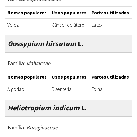
Nomes populares
Usos populares
Partes utilizadas
F
Veloz
Câncer de útero
Latex
I
Gossypium hirsutum
L.
Família:
Malvaceae
Nomes populares
Usos populares
Partes utilizadas
F
Algodão
Disenteria
Folha
C
Heliotropium indicum
L.
Família:
Boraginaceae