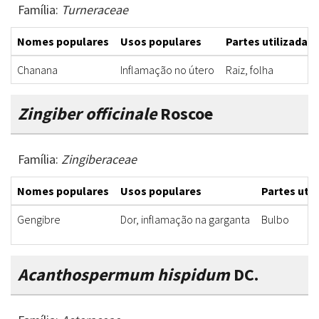
Família:
Turneraceae
Nomes populares
Usos populares
Partes utilizadas
Chanana
Inflamação no útero
Raiz, folha
Zingiber officinale
Roscoe
Família:
Zingiberaceae
Nomes populares
Usos populares
Partes util
Gengibre
Dor, inflamação na garganta
Bulbo
Acanthospermum hispidum
DC.