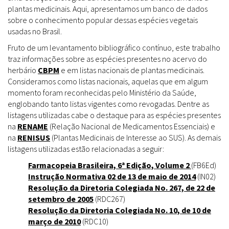
plantas medicinais. Aqui, apresentamos um banco de dados
sobre o conhecimento popular dessas espécies vegetais
usadas no Brasil.
Fruto de um levantamento bibliográfico contínuo, este trabalho
traz informações sobre as espécies presentes no acervo do
herbário
CBPM
e em listas nacionais de plantas medicinais.
Consideramos como listas nacionais, aquelas que em algum
momento foram reconhecidas pelo Ministério da Saúde,
englobando tanto listas vigentes como revogadas. Dentre as
listagens utilizadas cabe o destaque para as espécies presentes
na
RENAME
(Relação Nacional de Medicamentos Essenciais) e
na
RENISUS
(Plantas Medicinais de Interesse ao SUS). As demais
listagens utilizadas estão relacionadas a seguir:
Farmacopeia Brasileira, 6ª Edição, Volume 2
(FB6Ed)
Instrução Normativa 02 de 13 de maio de 2014
(IN02)
Resolução da Diretoria Colegiada No. 267, de 22 de
setembro de 2005
(RDC267)
Resolução da Diretoria Colegiada No. 10, de 10 de
março de 2010
(RDC10)