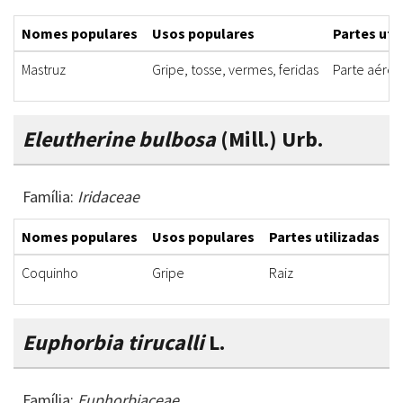
Nomes populares
Usos populares
Partes uti
Mastruz
Gripe, tosse, vermes, feridas
Parte aérea
Eleutherine bulbosa
(Mill.) Urb.
Família:
Iridaceae
Nomes populares
Usos populares
Partes utilizadas
F
Coquinho
Gripe
Raiz
C
Euphorbia tirucalli
L.
Família:
Euphorbiaceae