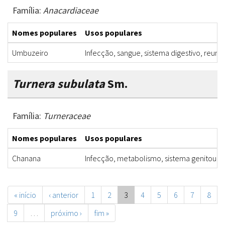
Família:
Anacardiaceae
Nomes populares
Usos populares
Umbuzeiro
Infecção, sangue, sistema digestivo, reuma
Turnera subulata
Sm.
Família:
Turneraceae
Nomes populares
Usos populares
Chanana
Infecção, metabolismo, sistema genitourin
« início
‹ anterior
1
2
3
4
5
6
7
8
9
…
próximo ›
fim »