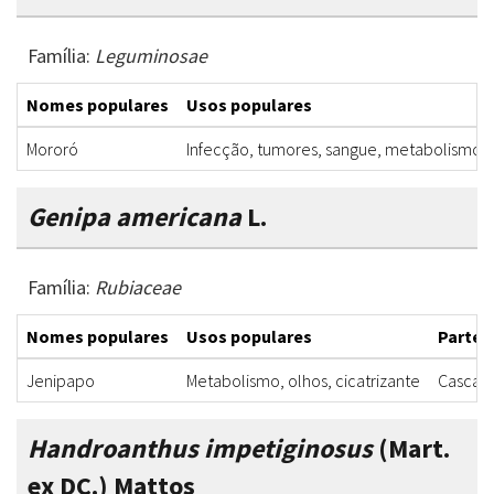
Família:
Leguminosae
Nomes populares
Usos populares
Mororó
Infecção, tumores, sangue, metabolismo, c
Genipa americana
L.
Família:
Rubiaceae
Nomes populares
Usos populares
Partes 
Jenipapo
Metabolismo, olhos, cicatrizante
Casca, 
Handroanthus impetiginosus
(Mart.
ex DC.) Mattos