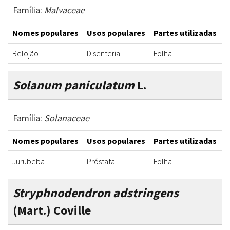
Família:
Malvaceae
Nomes populares
Usos populares
Partes utilizadas
F
Relojão
Disenteria
Folha
C
Solanum paniculatum
L.
Família:
Solanaceae
Nomes populares
Usos populares
Partes utilizadas
F
Jurubeba
Próstata
Folha
I
Stryphnodendron adstringens
(Mart.) Coville