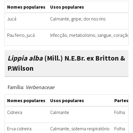
Nomes populares
Usos populares
Jucá
Calmante, gripe, dor nos rins
Pau ferro, jucá
Infecção, metabolismo, sangue, coração, si
Lippia alba
(Mill.) N.E.Br. ex Britton &
P.Wilson
Família:
Verbenaceae
Nomes populares
Usos populares
Partes u
Cidreira
Calmante
Folha
Erva cidreira
Calmante, sistema respiratório
Folha